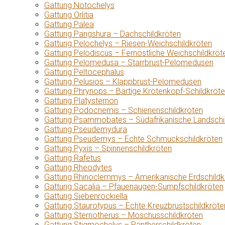
Gattung Notochelys
Gattung Orlitia
Gattung Palea
Gattung Pangshura – Dachschildkröten
Gattung Pelochelys – Riesen-Weichschildkröten
Gattung Pelodiscus – Fernöstliche Weichschildkröt
Gattung Pelomedusa – Starrbrust-Pelomedusen
Gattung Peltocephalus
Gattung Pelusios – Klappbrust-Pelomedusen
Gattung Phrynops – Bärtige Krötenkopf-Schildkröt
Gattung Platysternon
Gattung Podocnemis – Schienenschildkröten
Gattung Psammobates – Südafrikanische Landschi
Gattung Pseudemydura
Gattung Pseudemys – Echte Schmuckschildkröten
Gattung Pyxis – Spinnenschildkröten
Gattung Rafetus
Gattung Rheodytes
Gattung Rhinoclemmys – Amerikanische Erdschildk
Gattung Sacalia – Pfauenaugen-Sumpfschildkröten
Gattung Siebenrockiella
Gattung Staurotypus – Echte Kreuzbrustschildkröte
Gattung Sternotherus – Moschusschildkröten
Gattung Stigmochelys – Pantherschildkröten