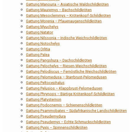
Gattung Manouria – Asiatische Waldschildkröten
Gattung Mauremys – Bachschildkröten
Gattung Mesoclemmys – Krötenkopf-Schildkröten
Gattung Morenia – Pfauenaugenschildkröten
Gattung Myuchelys
Gattung Natator
Gattung Nilssonia – Indische Weichschildkröten
Gattung Notochelys
Gattung Orlitia
Gattung Palea
Gattung Pangshura – Dachschildkröten
Gattung Pelochelys – Riesen-Weichschildkröten
Gattung Pelodiscus – Fernöstliche Weichschildkröten
Gattung Pelomedusa – Starrbrust-Pelomedusen
Gattung Peltocephalus
Gattung Pelusios – Klappbrust-Pelomedusen
Gattung Phrynops – Bärtige Krötenkopf-Schildkröten
Gattung Platysternon
Gattung Podocnemis – Schienenschildkröten
Gattung Psammobates – Südafrikanische Landschildkröten
Gattung Pseudemydura
Gattung Pseudemys – Echte Schmuckschildkröten
Gattung Pyxis – Spinnenschildkröten