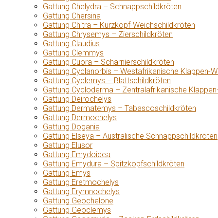
Gattung Chelydra – Schnappschildkröten
Gattung Chersina
Gattung Chitra – Kurzkopf-Weichschildkröten
Gattung Chrysemys – Zierschildkröten
Gattung Claudius
Gattung Clemmys
Gattung Cuora – Scharnierschildkröten
Gattung Cyclanorbis – Westafrikanische Klappen-W
Gattung Cyclemys – Blattschildkröten
Gattung Cycloderma – Zentralafrikanische Klappen
Gattung Deirochelys
Gattung Dermatemys – Tabascoschildkröten
Gattung Dermochelys
Gattung Dogania
Gattung Elseya – Australische Schnappschildkröten
Gattung Elusor
Gattung Emydoidea
Gattung Emydura – Spitzkopfschildkröten
Gattung Emys
Gattung Eretmochelys
Gattung Erymnochelys
Gattung Geochelone
Gattung Geoclemys