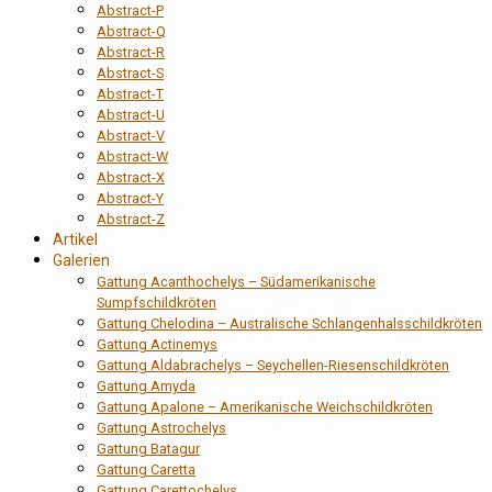
Abstract-P
Abstract-Q
Abstract-R
Abstract-S
Abstract-T
Abstract-U
Abstract-V
Abstract-W
Abstract-X
Abstract-Y
Abstract-Z
Artikel
Galerien
Gattung Acanthochelys – Südamerikanische
Sumpfschildkröten
Gattung Chelodina – Australische Schlangenhalsschildkröten
Gattung Actinemys
Gattung Aldabrachelys – Seychellen-Riesenschildkröten
Gattung Amyda
Gattung Apalone – Amerikanische Weichschildkröten
Gattung Astrochelys
Gattung Batagur
Gattung Caretta
Gattung Carettochelys