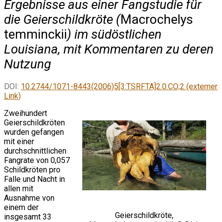
Ergebnisse aus einer Fangstudie für
die Geierschildkröte (
Macrochelys
temminckii
) im südöstlichen
Louisiana, mit Kommentaren zu deren
Nutzung
DOI:
10.2744/1071-8443(2006)5[3:TSRFTA]2.0.CO;2 (externer
Link)
Zweihundert
Geierschildkröten
wurden gefangen
mit einer
durchschnittlichen
Fangrate von 0,057
Schildkröten pro
Falle und Nacht in
allen mit
Ausnahme von
einem der
Geierschildkröte,
insgesamt 33