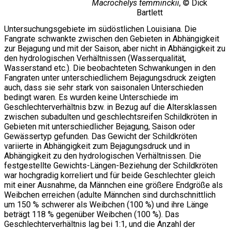
Macrochelys temminckii
, © Dick
Bartlett
Untersuchungsgebiete im südöstlichen Louisiana. Die
Fangrate schwankte zwischen den Gebieten in Abhängigkeit
zur Bejagung und mit der Saison, aber nicht in Abhängigkeit zu
den hydrologischen Verhältnissen (Wasserqualität,
Wasserstand etc.). Die beobachteten Schwankungen in den
Fangraten unter unterschiedlichem Bejagungsdruck zeigten
auch, dass sie sehr stark von saisonalen Unterschieden
bedingt waren. Es wurden keine Unterschiede im
Geschlechterverhältnis bzw. in Bezug auf die Altersklassen
zwischen subadulten und geschlechtsreifen Schildkröten in
Gebieten mit unterschiedlicher Bejagung, Saison oder
Gewässertyp gefunden. Das Gewicht der Schildkröten
variierte in Abhängigkeit zum Bejagungsdruck und in
Abhängigkeit zu den hydrologischen Verhältnissen. Die
festgestellte Gewichts-Längen-Beziehung der Schildkröten
war hochgradig korreliert und für beide Geschlechter gleich
mit einer Ausnahme, da Männchen eine größere Endgröße als
Weibchen erreichen (adulte Männchen sind durchschnittlich
um 150 % schwerer als Weibchen (100 %) und ihre Länge
beträgt 118 % gegenüber Weibchen (100 %). Das
Geschlechterverhältnis lag bei 1:1, und die Anzahl der