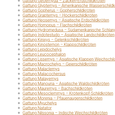
Gattung Geoemyda – Zacken-Erdschildkröten
Gattung Glyptemys – Amerikanische Wasserschildk
Gattung Gopherus – Gopherschildkröten
Gattung Graptemys – Höckerschildkröten
Gattung Heosemys – Asiatische Erdschildkröten
Gattung Homopus – Flachschildkröten
Gattung Hydromedusa – Südamerikanische Schlang
Gattung Indotestudo – Asiatische Landschildkröten
Gattung Kinixys – Gelenkschildkröten
Gattung Kinosternon – Klappschildkröten
Gattung Lepidochelys
Gattung Leucocephalon
Gattung Lissemys – Asiatische Klappen-Weichschil
Gattung Macrochelys – Geierschildkröten
Gattung Malaclemys
Gattung Malacochersus
Gattung Malayemys
Gattung Manouria – Asiatische Waldschildkröten
Gattung Mauremys – Bachschildkröten
Gattung Mesoclemmys – Krötenkopf-Schildkröten
Gattung Morenia – Pfauenaugenschildkröten
Gattung Myuchelys
Gattung Natator
Gattung Nilssonia – Indische Weichschildkröten