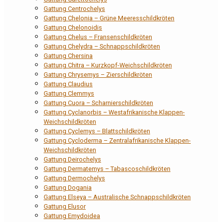
Gattung Centrochelys
Gattung Chelonia – Grüne Meeresschildkröten
Gattung Chelonoidis
Gattung Chelus – Fransenschildkröten
Gattung Chelydra – Schnappschildkröten
Gattung Chersina
Gattung Chitra – Kurzkopf-Weichschildkröten
Gattung Chrysemys – Zierschildkröten
Gattung Claudius
Gattung Clemmys
Gattung Cuora – Scharnierschildkröten
Gattung Cyclanorbis – Westafrikanische Klappen-
Weichschildkröten
Gattung Cyclemys – Blattschildkröten
Gattung Cycloderma – Zentralafrikanische Klappen-
Weichschildkröten
Gattung Deirochelys
Gattung Dermatemys – Tabascoschildkröten
Gattung Dermochelys
Gattung Dogania
Gattung Elseya – Australische Schnappschildkröten
Gattung Elusor
Gattung Emydoidea