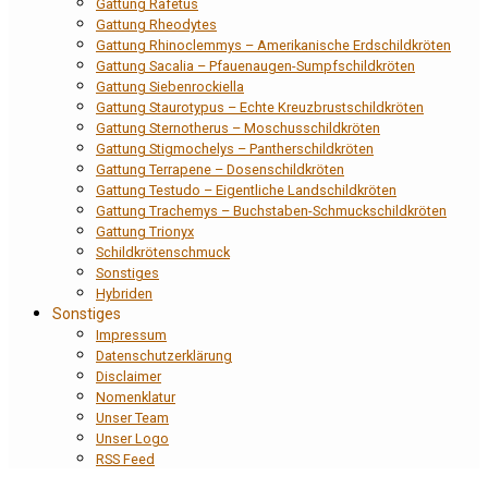
Gattung Rafetus
Gattung Rheodytes
Gattung Rhinoclemmys – Amerikanische Erdschildkröten
Gattung Sacalia – Pfauenaugen-Sumpfschildkröten
Gattung Siebenrockiella
Gattung Staurotypus – Echte Kreuzbrustschildkröten
Gattung Sternotherus – Moschusschildkröten
Gattung Stigmochelys – Pantherschildkröten
Gattung Terrapene – Dosenschildkröten
Gattung Testudo – Eigentliche Landschildkröten
Gattung Trachemys – Buchstaben-Schmuckschildkröten
Gattung Trionyx
Schildkrötenschmuck
Sonstiges
Hybriden
Sonstiges
Impressum
Datenschutzerklärung
Disclaimer
Nomenklatur
Unser Team
Unser Logo
RSS Feed