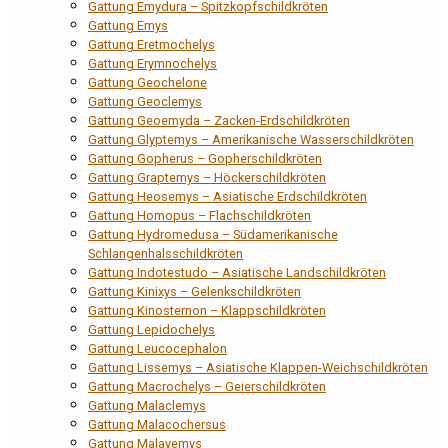
Gattung Emydura – Spitzkopfschildkröten
Gattung Emys
Gattung Eretmochelys
Gattung Erymnochelys
Gattung Geochelone
Gattung Geoclemys
Gattung Geoemyda – Zacken-Erdschildkröten
Gattung Glyptemys – Amerikanische Wasserschildkröten
Gattung Gopherus – Gopherschildkröten
Gattung Graptemys – Höckerschildkröten
Gattung Heosemys – Asiatische Erdschildkröten
Gattung Homopus – Flachschildkröten
Gattung Hydromedusa – Südamerikanische
Schlangenhalsschildkröten
Gattung Indotestudo – Asiatische Landschildkröten
Gattung Kinixys – Gelenkschildkröten
Gattung Kinosternon – Klappschildkröten
Gattung Lepidochelys
Gattung Leucocephalon
Gattung Lissemys – Asiatische Klappen-Weichschildkröten
Gattung Macrochelys – Geierschildkröten
Gattung Malaclemys
Gattung Malacochersus
Gattung Malayemys