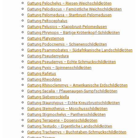
Gattung Pelochelys – Riesen-Weichschildkröten
Gattung Pelodiscus – Fernöstliche Weichschildkröten
Gattung Pelomedusa – Starrbrust-Pelomedusen
Gattung Peltocephalus
Gattung Pelusios – Klappbrust-Pelomedusen
Gattung Phrynops – Bärtige Krötenkopf-Schildkröten
Gattung Platysternon
Gattung Podocnemis – Schienenschildkröten
Gattung Psammobates – Südafrikanische Landschildkröten
Gattung Pseudemydura
Gattung Pseudemys – Echte Schmuckschildkröten
Gattung Pyxis – Spinnenschildkröten
Gattung Rafetus
Gattung Rheodytes
Gattung Rhinoclemmys – Amerikanische Erdschildkröten
Gattung Sacalia – Pfauenaugen-Sumpfschildkröten
Gattung Siebenrockiella
Gattung Staurotypus – Echte Kreuzbrustschildkröten
Gattung Sternotherus – Moschusschildkröten
Gattung Stigmochelys – Pantherschildkröten
Gattung Terrapene – Dosenschildkröten
Gattung Testudo – Eigentliche Landschildkröten
Gattung Trachemys – Buchstaben-Schmuckschildkröten
Gattung Trionyx