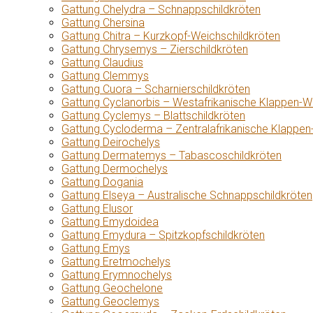
Gattung Chelydra – Schnappschildkröten
Gattung Chersina
Gattung Chitra – Kurzkopf-Weichschildkröten
Gattung Chrysemys – Zierschildkröten
Gattung Claudius
Gattung Clemmys
Gattung Cuora – Scharnierschildkröten
Gattung Cyclanorbis – Westafrikanische Klappen-W
Gattung Cyclemys – Blattschildkröten
Gattung Cycloderma – Zentralafrikanische Klappen
Gattung Deirochelys
Gattung Dermatemys – Tabascoschildkröten
Gattung Dermochelys
Gattung Dogania
Gattung Elseya – Australische Schnappschildkröten
Gattung Elusor
Gattung Emydoidea
Gattung Emydura – Spitzkopfschildkröten
Gattung Emys
Gattung Eretmochelys
Gattung Erymnochelys
Gattung Geochelone
Gattung Geoclemys