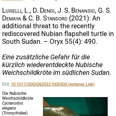
Luiselli, L., D. Dendi, J. S. Benansio, G. S.
Demaya & C. B. Standord
(2021): An
additional threat to the recently
rediscovered Nubian flapshell turtle in
South Sudan. – Oryx 55(4): 490.
Eine zusätzliche Gefahr für die
kürzlich wiederentdeckte Nubische
Weichschildkröte im südlichen Sudan.
DOI:
10.1017/S0030605321000430 (externer Link)
Die Nubische
Weichschildkröte
Cyclanorbis
elegans
(Trionychidae)