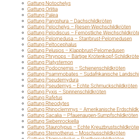
Gattung Notochelys
Gattung Orlitia
Gattung Palea
Gattung Pangshura – Dachschildkröten
Gattung Pelochelys – Riesen-Weichschildkröten
Gattung Pelodiscus – Fernöstliche Weichschildkröt
Gattung Pelomedusa – Starrbrust-Pelomedusen
Gattung Peltocephalus
Gattung Pelusios – Klappbrust-Pelomedusen
Gattung Phrynops – Bärtige Krötenkopf-Schildkröt
Gattung Platysternon
Gattung Podocnemis – Schienenschildkröten
Gattung Psammobates – Südafrikanische Landschi
Gattung Pseudemydura
Gattung Pseudemys – Echte Schmuckschildkröten
Gattung Pyxis – Spinnenschildkröten
Gattung Rafetus
Gattung Rheodytes
Gattung Rhinoclemmys – Amerikanische Erdschildk
Gattung Sacalia – Pfauenaugen-Sumpfschildkröten
Gattung Siebenrockiella
Gattung Staurotypus – Echte Kreuzbrustschildkröte
Gattung Sternotherus – Moschusschildkröten
Gattung Stigmochelys – Pantherschildkröten