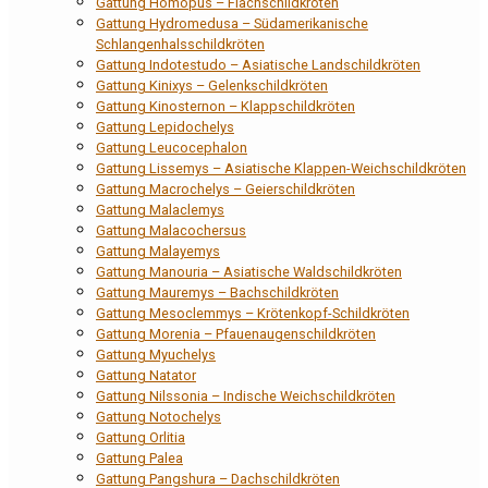
Gattung Homopus – Flachschildkröten
Gattung Hydromedusa – Südamerikanische
Schlangenhalsschildkröten
Gattung Indotestudo – Asiatische Landschildkröten
Gattung Kinixys – Gelenkschildkröten
Gattung Kinosternon – Klappschildkröten
Gattung Lepidochelys
Gattung Leucocephalon
Gattung Lissemys – Asiatische Klappen-Weichschildkröten
Gattung Macrochelys – Geierschildkröten
Gattung Malaclemys
Gattung Malacochersus
Gattung Malayemys
Gattung Manouria – Asiatische Waldschildkröten
Gattung Mauremys – Bachschildkröten
Gattung Mesoclemmys – Krötenkopf-Schildkröten
Gattung Morenia – Pfauenaugenschildkröten
Gattung Myuchelys
Gattung Natator
Gattung Nilssonia – Indische Weichschildkröten
Gattung Notochelys
Gattung Orlitia
Gattung Palea
Gattung Pangshura – Dachschildkröten