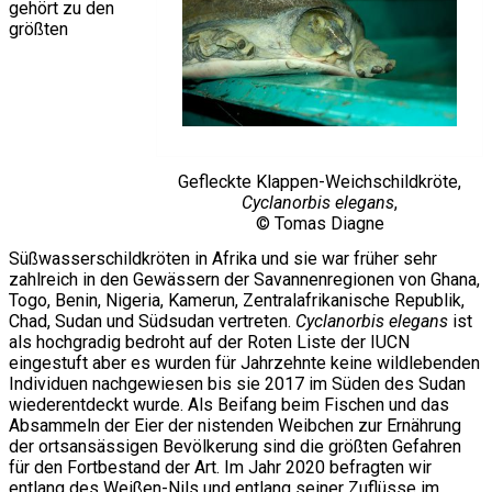
gehört zu den
größten
Gefleckte Klappen-Weichschildkröte,
Cyclanorbis elegans
,
© Tomas Diagne
Süßwasserschildkröten in Afrika und sie war früher sehr
zahlreich in den Gewässern der Savannenregionen von Ghana,
Togo, Benin, Nigeria, Kamerun, Zentralafrikanische Republik,
Chad, Sudan und Südsudan vertreten.
Cyclanorbis elegans
ist
als hochgradig bedroht auf der Roten Liste der IUCN
eingestuft aber es wurden für Jahrzehnte keine wildlebenden
Individuen nachgewiesen bis sie 2017 im Süden des Sudan
wiederentdeckt wurde. Als Beifang beim Fischen und das
Absammeln der Eier der nistenden Weibchen zur Ernährung
der ortsansässigen Bevölkerung sind die größten Gefahren
für den Fortbestand der Art. Im Jahr 2020 befragten wir
entlang des Weißen-Nils und entlang seiner Zuflüsse im