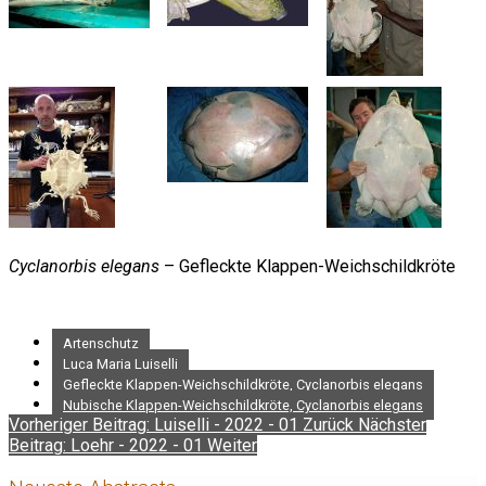
Cyclanorbis elegans
– Gefleckte Klappen-Weichschildkröte
Artenschutz
Luca Maria Luiselli
Gefleckte Klappen-Weichschildkröte, Cyclanorbis elegans
Nubische Klappen-Weichschildkröte, Cyclanorbis elegans
Vorheriger Beitrag: Luiselli - 2022 - 01
Zurück
Nächster
Beitrag: Loehr - 2022 - 01
Weiter