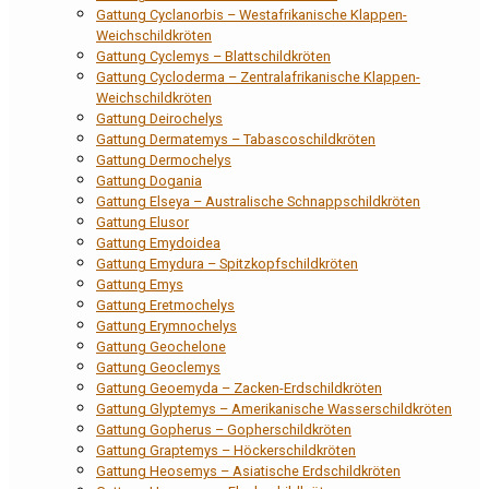
Gattung Cyclanorbis – Westafrikanische Klappen-
Weichschildkröten
Gattung Cyclemys – Blattschildkröten
Gattung Cycloderma – Zentralafrikanische Klappen-
Weichschildkröten
Gattung Deirochelys
Gattung Dermatemys – Tabascoschildkröten
Gattung Dermochelys
Gattung Dogania
Gattung Elseya – Australische Schnappschildkröten
Gattung Elusor
Gattung Emydoidea
Gattung Emydura – Spitzkopfschildkröten
Gattung Emys
Gattung Eretmochelys
Gattung Erymnochelys
Gattung Geochelone
Gattung Geoclemys
Gattung Geoemyda – Zacken-Erdschildkröten
Gattung Glyptemys – Amerikanische Wasserschildkröten
Gattung Gopherus – Gopherschildkröten
Gattung Graptemys – Höckerschildkröten
Gattung Heosemys – Asiatische Erdschildkröten