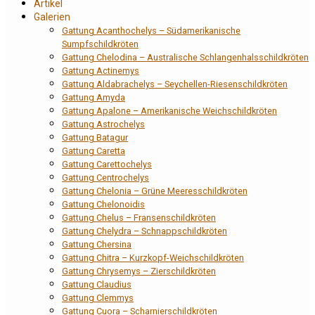
Artikel
Galerien
Gattung Acanthochelys – Südamerikanische
Sumpfschildkröten
Gattung Chelodina – Australische Schlangenhalsschildkröten
Gattung Actinemys
Gattung Aldabrachelys – Seychellen-Riesenschildkröten
Gattung Amyda
Gattung Apalone – Amerikanische Weichschildkröten
Gattung Astrochelys
Gattung Batagur
Gattung Caretta
Gattung Carettochelys
Gattung Centrochelys
Gattung Chelonia – Grüne Meeresschildkröten
Gattung Chelonoidis
Gattung Chelus – Fransenschildkröten
Gattung Chelydra – Schnappschildkröten
Gattung Chersina
Gattung Chitra – Kurzkopf-Weichschildkröten
Gattung Chrysemys – Zierschildkröten
Gattung Claudius
Gattung Clemmys
Gattung Cuora – Scharnierschildkröten