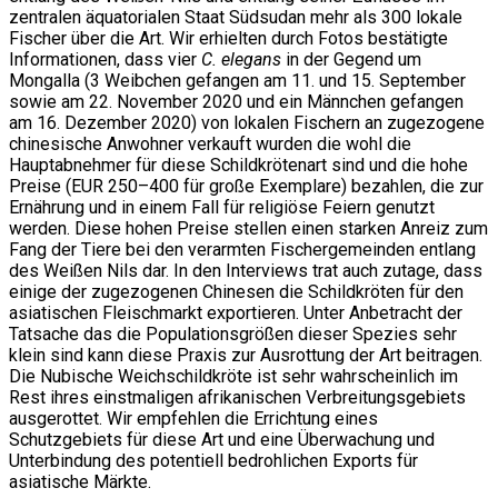
zentralen äquatorialen Staat Südsudan mehr als 300 lokale
Fischer über die Art. Wir erhielten durch Fotos bestätigte
Informationen, dass vier
C. elegans
in der Gegend um
Mongalla (3 Weibchen gefangen am 11. und 15. September
sowie am 22. November 2020 und ein Männchen gefangen
am 16. Dezember 2020) von lokalen Fischern an zugezogene
chinesische Anwohner verkauft wurden die wohl die
Hauptabnehmer für diese Schildkrötenart sind und die hohe
Preise (EUR 250–400 für große Exemplare) bezahlen, die zur
Ernährung und in einem Fall für religiöse Feiern genutzt
werden. Diese hohen Preise stellen einen starken Anreiz zum
Fang der Tiere bei den verarmten Fischergemeinden entlang
des Weißen Nils dar. In den Interviews trat auch zutage, dass
einige der zugezogenen Chinesen die Schildkröten für den
asiatischen Fleischmarkt exportieren. Unter Anbetracht der
Tatsache das die Populationsgrößen dieser Spezies sehr
klein sind kann diese Praxis zur Ausrottung der Art beitragen.
Die Nubische Weichschildkröte ist sehr wahrscheinlich im
Rest ihres einstmaligen afrikanischen Verbreitungsgebiets
ausgerottet. Wir empfehlen die Errichtung eines
Schutzgebiets für diese Art und eine Überwachung und
Unterbindung des potentiell bedrohlichen Exports für
asiatische Märkte.