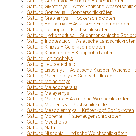
Gattung Geoemyda – Zacken-Erdschildkröten
Gattung Glyptemys – Amerikanische Wasserschildk
Gattung Gopherus – Gopherschildkröten
Gattung Graptemys – Höckerschildkröten
Gattung Heosemys – Asiatische Erdschildkröten
Gattung Homopus – Flachschildkröten
Gattung Hydromedusa – Südamerikanische Schlang
Gattung Indotestudo – Asiatische Landschildkröten
Gattung Kinixys – Gelenkschildkröten
Gattung Kinosternon – Klappschildkröten
Gattung Lepidochelys
Gattung Leucocephalon
Gattung Lissemys – Asiatische Klappen-Weichschil
Gattung Macrochelys – Geierschildkröten
Gattung Malaclemys
Gattung Malacochersus
Gattung Malayemys
Gattung Manouria – Asiatische Waldschildkröten
Gattung Mauremys – Bachschildkröten
Gattung Mesoclemmys – Krötenkopf-Schildkröten
Gattung Morenia – Pfauenaugenschildkröten
Gattung Myuchelys
Gattung Natator
Gattung Nilssonia – Indische Weichschildkröten