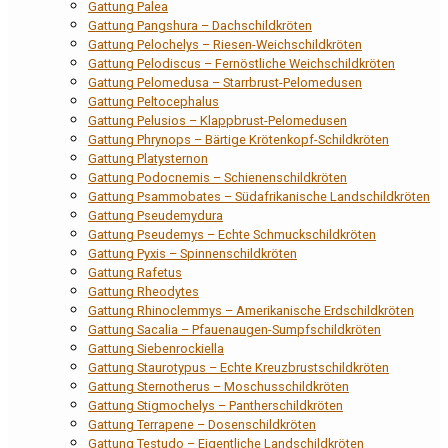
Gattung Palea
Gattung Pangshura – Dachschildkröten
Gattung Pelochelys – Riesen-Weichschildkröten
Gattung Pelodiscus – Fernöstliche Weichschildkröten
Gattung Pelomedusa – Starrbrust-Pelomedusen
Gattung Peltocephalus
Gattung Pelusios – Klappbrust-Pelomedusen
Gattung Phrynops – Bärtige Krötenkopf-Schildkröten
Gattung Platysternon
Gattung Podocnemis – Schienenschildkröten
Gattung Psammobates – Südafrikanische Landschildkröten
Gattung Pseudemydura
Gattung Pseudemys – Echte Schmuckschildkröten
Gattung Pyxis – Spinnenschildkröten
Gattung Rafetus
Gattung Rheodytes
Gattung Rhinoclemmys – Amerikanische Erdschildkröten
Gattung Sacalia – Pfauenaugen-Sumpfschildkröten
Gattung Siebenrockiella
Gattung Staurotypus – Echte Kreuzbrustschildkröten
Gattung Sternotherus – Moschusschildkröten
Gattung Stigmochelys – Pantherschildkröten
Gattung Terrapene – Dosenschildkröten
Gattung Testudo – Eigentliche Landschildkröten