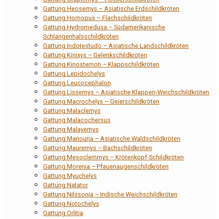
Gattung Heosemys – Asiatische Erdschildkröten
Gattung Homopus – Flachschildkröten
Gattung Hydromedusa – Südamerikanische
Schlangenhalsschildkröten
Gattung Indotestudo – Asiatische Landschildkröten
Gattung Kinixys – Gelenkschildkröten
Gattung Kinosternon – Klappschildkröten
Gattung Lepidochelys
Gattung Leucocephalon
Gattung Lissemys – Asiatische Klappen-Weichschildkröten
Gattung Macrochelys – Geierschildkröten
Gattung Malaclemys
Gattung Malacochersus
Gattung Malayemys
Gattung Manouria – Asiatische Waldschildkröten
Gattung Mauremys – Bachschildkröten
Gattung Mesoclemmys – Krötenkopf-Schildkröten
Gattung Morenia – Pfauenaugenschildkröten
Gattung Myuchelys
Gattung Natator
Gattung Nilssonia – Indische Weichschildkröten
Gattung Notochelys
Gattung Orlitia