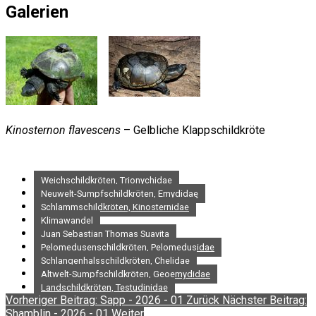
Galerien
Kinosternon flavescens
– Gelbliche Klappschildkröte
Weichschildkröten, Trionychidae
Neuwelt-Sumpfschildkröten, Emydidae
Schlammschildkröten, Kinosternidae
Klimawandel
Juan Sebastian Thomas Suavita
Pelomedusenschildkröten, Pelomedusidae
Schlangenhalsschildkröten, Chelidae
Altwelt-Sumpfschildkröten, Geoemydidae
Landschildkröten, Testudinidae
Vorheriger Beitrag: Sapp - 2026 - 01
Zurück
Nächster Beitrag:
Shamblin - 2026 - 01
Weiter