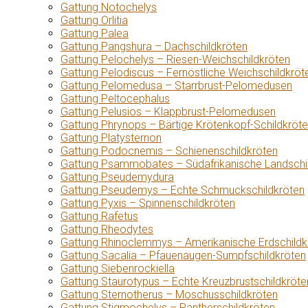
Gattung Notochelys
Gattung Orlitia
Gattung Palea
Gattung Pangshura – Dachschildkröten
Gattung Pelochelys – Riesen-Weichschildkröten
Gattung Pelodiscus – Fernöstliche Weichschildkröt
Gattung Pelomedusa – Starrbrust-Pelomedusen
Gattung Peltocephalus
Gattung Pelusios – Klappbrust-Pelomedusen
Gattung Phrynops – Bärtige Krötenkopf-Schildkröt
Gattung Platysternon
Gattung Podocnemis – Schienenschildkröten
Gattung Psammobates – Südafrikanische Landschi
Gattung Pseudemydura
Gattung Pseudemys – Echte Schmuckschildkröten
Gattung Pyxis – Spinnenschildkröten
Gattung Rafetus
Gattung Rheodytes
Gattung Rhinoclemmys – Amerikanische Erdschildk
Gattung Sacalia – Pfauenaugen-Sumpfschildkröten
Gattung Siebenrockiella
Gattung Staurotypus – Echte Kreuzbrustschildkröte
Gattung Sternotherus – Moschusschildkröten
Gattung Stigmochelys – Pantherschildkröten