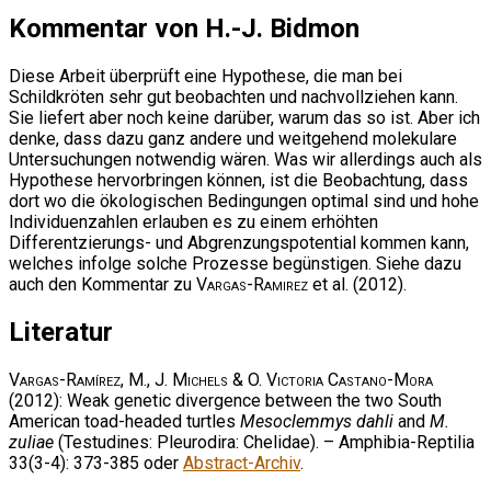
Kommentar von H.-J. Bidmon
Diese Arbeit überprüft eine Hypothese, die man bei
Schildkröten sehr gut beobachten und nachvollziehen kann.
Sie liefert aber noch keine darüber, warum das so ist. Aber ich
denke, dass dazu ganz andere und weitgehend molekulare
Untersuchungen notwendig wären. Was wir allerdings auch als
Hypothese hervorbringen können, ist die Beobachtung, dass
dort wo die ökologischen Bedingungen optimal sind und hohe
Individuenzahlen erlauben es zu einem erhöhten
Differentzierungs- und Abgrenzungspotential kommen kann,
welches infolge solche Prozesse begünstigen. Siehe dazu
auch den Kommentar zu
Vargas-Ramirez
et al. (2012).
Literatur
Vargas-Ramírez, M., J. Michels & O. Victoria Castano-Mora
(2012): Weak genetic divergence between the two South
American toad-headed turtles
Mesoclemmys dahli
and
M.
zuliae
(Testudines: Pleurodira: Chelidae). – Amphibia-Reptilia
33(3-4): 373-385 oder
Abstract-Archiv
.