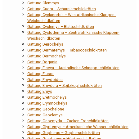
Gattung Clemmys
Gattung Cuora – Scharnierschildkröten
Gattung Cyclanorbis – Westafrikanische Klappen-
Weichschildkröten
Gattung Cyclemys – Blattschildkröten
Gattung Cycloderma – Zentralafrikanische Klappen-
Weichschildkröten
Gattung Deirochelys
Gattung Dermatemys – Tabascoschildkröten
Gattung Dermochelys
Gattung Dogania
Gattung Elseya – Australische Schnappschildkröten
Gattung Elusor
Gattung Emydoidea
Gattung Emydura – Spitzkopfschildkröten
Gattung Emys
Gattung Eretmochelys
Gattung Erymnochelys
Gattung Geochelone
Gattung Geoclemys
Gattung Geoemyda – Zacken-Erdschildkröten
Gattung Glyptemys – Amerikanische Wasserschildkröten
Gattung Gopherus – Gopherschildkröten
Gattung Graptemys – Höckerschildkröten