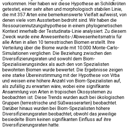
vorkommen. Hier haben wir diese Hypothese an Schildkröten
getestet, einer sehr alten und morphologisch stabilen Linie,
die mit 357 Arten eine bemerkenswerte Vielfalt aufweist, von
denen viele vom Aussterben bedroht sind. Wir haben die
Ressourcennutzungshypothese in einem phylogenetischen
Kontext innerhalb der Testudinata-Linie analysiert. Zu diesem
Zweck wurde eine Anwesenheits-/Abwesenheitsmatrix für
alle Arten in allen 10 terrestrischen Biomen erstellt. Ihre
Verteilung über die Biome wurde mit 10.000 Monte-Carlo-
Simulationen verglichen. Die Beziehung zwischen den
Diversifizierungsraten und sowohl dem Biom-
Spezialisierungsindex als auch den von Spezialisten
bewohnten Biomen wurde bewertet. Die Ergebnisse zeigen
eine starke Übereinstimmung mit der Hypothese von Vrba
und weisen eine höhere Anzahl von Biom-Spezialisten auf,
als zufällig zu erwarten wäre, wobei eine signifikante
Ansammlung von Arten in tropischen Ökosystemen zu
beobachten ist. Diese Trends wurden auch bei ökologischen
Gruppen (terrestrische und Süßwasserarten) beobachtet.
Darüber hinaus wurden bei Biom-Spezialisten höhere
Diversifizierungsraten beobachtet, obwohl das jeweilige
besiedelte Biom keinen signifikanten Einfluss auf ihre
Diversifizierungsraten hatte.