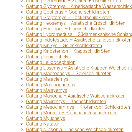
Gattung Geoemyda – Zacken-Erdschildkröten
Gattung Glyptemys – Amerikanische Wasserschildk
Gattung Gopherus – Gopherschildkröten
Gattung Graptemys – Höckerschildkröten
Gattung Heosemys – Asiatische Erdschildkröten
Gattung Homopus – Flachschildkröten
Gattung Hydromedusa – Südamerikanische Schlang
Gattung Indotestudo – Asiatische Landschildkröten
Gattung Kinixys – Gelenkschildkröten
Gattung Kinosternon – Klappschildkröten
Gattung Lepidochelys
Gattung Leucocephalon
Gattung Lissemys – Asiatische Klappen-Weichschil
Gattung Macrochelys – Geierschildkröten
Gattung Malaclemys
Gattung Malacochersus
Gattung Malayemys
Gattung Manouria – Asiatische Waldschildkröten
Gattung Mauremys – Bachschildkröten
Gattung Mesoclemmys – Krötenkopf-Schildkröten
Gattung Morenia – Pfauenaugenschildkröten
Gattung Myuchelys
Gattung Natator
Gattung Nilssonia – Indische Weichschildkröten