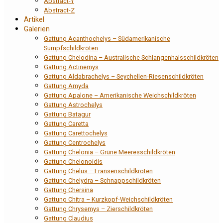
Abstract-Y
Abstract-Z
Artikel
Galerien
Gattung Acanthochelys – Südamerikanische
Sumpfschildkröten
Gattung Chelodina – Australische Schlangenhalsschildkröten
Gattung Actinemys
Gattung Aldabrachelys – Seychellen-Riesenschildkröten
Gattung Amyda
Gattung Apalone – Amerikanische Weichschildkröten
Gattung Astrochelys
Gattung Batagur
Gattung Caretta
Gattung Carettochelys
Gattung Centrochelys
Gattung Chelonia – Grüne Meeresschildkröten
Gattung Chelonoidis
Gattung Chelus – Fransenschildkröten
Gattung Chelydra – Schnappschildkröten
Gattung Chersina
Gattung Chitra – Kurzkopf-Weichschildkröten
Gattung Chrysemys – Zierschildkröten
Gattung Claudius