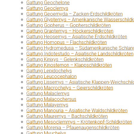
Gattung Geochelone
Gattung Geoclemys
Gattung Geoemyda – Zacken-Erdschildkröten
Gattung Glyptemys – Amerikanische Wasserschildk
Gattung Gopherus – Gopherschildkröten
Gattung Graptemys – Höckerschildkröten
Gattung Heosemys – Asiatische Erdschildkröten
Gattung Homopus – Flachschildkröten
Gattung Hydromedusa – Südamerikanische Schlang
Gattung Indotestudo – Asiatische Landschildkröten
Gattung Kinixys – Gelenkschildkröten
Gattung Kinosternon – Klappschildkröten
Gattung Lepidochelys
Gattung Leucocephalon
Gattung Lissemys – Asiatische Klappen-Weichschil
Gattung Macrochelys – Geierschildkröten
Gattung Malaclemys
Gattung Malacochersus
Gattung Malayemys
Gattung Manouria – Asiatische Waldschildkröten
Gattung Mauremys – Bachschildkröten
Gattung Mesoclemmys – Krötenkopf-Schildkröten
Gattung Morenia – Pfauenaugenschildkröten
Gattung Myuchelys