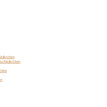
ildkröten
schildkröten
öten
en