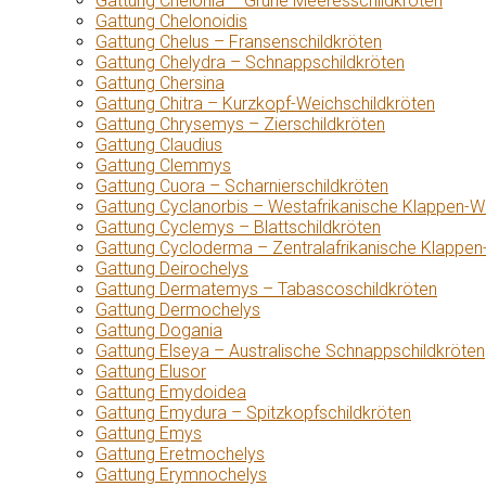
Gattung Chelonia – Grüne Meeresschildkröten
Gattung Chelonoidis
Gattung Chelus – Fransenschildkröten
Gattung Chelydra – Schnappschildkröten
Gattung Chersina
Gattung Chitra – Kurzkopf-Weichschildkröten
Gattung Chrysemys – Zierschildkröten
Gattung Claudius
Gattung Clemmys
Gattung Cuora – Scharnierschildkröten
Gattung Cyclanorbis – Westafrikanische Klappen-W
Gattung Cyclemys – Blattschildkröten
Gattung Cycloderma – Zentralafrikanische Klappen
Gattung Deirochelys
Gattung Dermatemys – Tabascoschildkröten
Gattung Dermochelys
Gattung Dogania
Gattung Elseya – Australische Schnappschildkröten
Gattung Elusor
Gattung Emydoidea
Gattung Emydura – Spitzkopfschildkröten
Gattung Emys
Gattung Eretmochelys
Gattung Erymnochelys