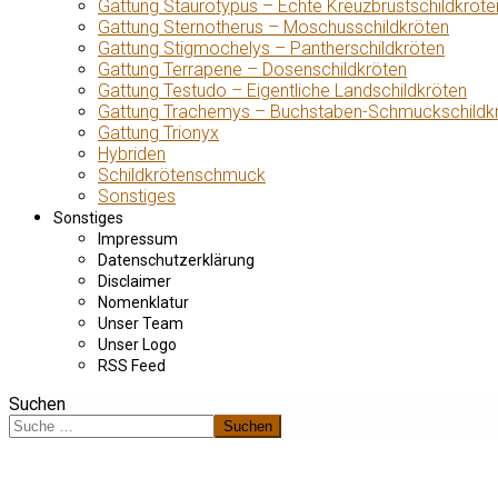
Gattung Staurotypus – Echte Kreuzbrustschildkröte
Gattung Sternotherus – Moschusschildkröten
Gattung Stigmochelys – Pantherschildkröten
Gattung Terrapene – Dosenschildkröten
Gattung Testudo – Eigentliche Landschildkröten
Gattung Trachemys – Buchstaben-Schmuckschildk
Gattung Trionyx
Hybriden
Schildkrötenschmuck
Sonstiges
Sonstiges
Impressum
Datenschutzerklärung
Disclaimer
Nomenklatur
Unser Team
Unser Logo
RSS Feed
Suchen
Suchen