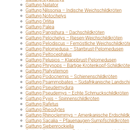
Gattung Natator
Gattung Nilssonia – Indische Weichschildkröten
Gattung Notochelys
Gattung Orlitia
Gattung Palea
Gattung Pangshura – Dachschildkröten
Gattung Pelochelys – Riesen-Weichschildkröten
Gattung Pelodiscus – Fernöstliche Weichschildkröt
Gattung Pelomedusa – Starrbrust-Pelomedusen
Gattung Peltocephalus
Gattung Pelusios – Klappbrust-Pelomedusen
Gattung Phrynops – Bärtige Krötenkopf-Schildkröt
Gattung Platysternon
Gattung Podocnemis – Schienenschildkröten
Gattung Psammobates – Südafrikanische Landschi
Gattung Pseudemydura
Gattung Pseudemys – Echte Schmuckschildkröten
Gattung Pyxis – Spinnenschildkröten
Gattung Rafetus
Gattung Rheodytes
Gattung Rhinoclemmys – Amerikanische Erdschildk
Gattung Sacalia – Pfauenaugen-Sumpfschildkröten
Gattung Siebenrockiella