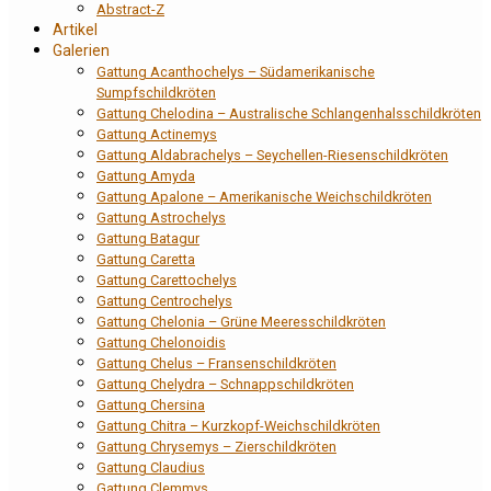
Abstract-Z
Artikel
Galerien
Gattung Acanthochelys – Südamerikanische
Sumpfschildkröten
Gattung Chelodina – Australische Schlangenhalsschildkröten
Gattung Actinemys
Gattung Aldabrachelys – Seychellen-Riesenschildkröten
Gattung Amyda
Gattung Apalone – Amerikanische Weichschildkröten
Gattung Astrochelys
Gattung Batagur
Gattung Caretta
Gattung Carettochelys
Gattung Centrochelys
Gattung Chelonia – Grüne Meeresschildkröten
Gattung Chelonoidis
Gattung Chelus – Fransenschildkröten
Gattung Chelydra – Schnappschildkröten
Gattung Chersina
Gattung Chitra – Kurzkopf-Weichschildkröten
Gattung Chrysemys – Zierschildkröten
Gattung Claudius
Gattung Clemmys