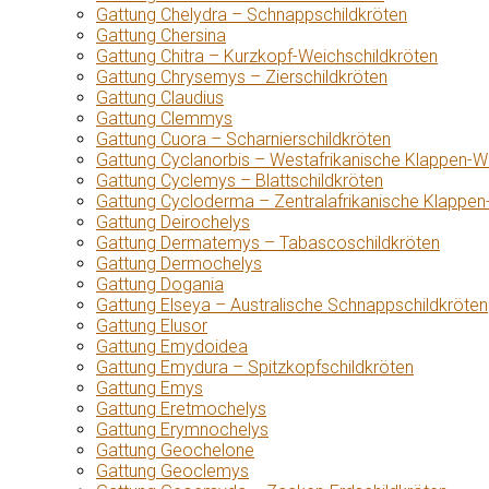
Gattung Chelydra – Schnappschildkröten
Gattung Chersina
Gattung Chitra – Kurzkopf-Weichschildkröten
Gattung Chrysemys – Zierschildkröten
Gattung Claudius
Gattung Clemmys
Gattung Cuora – Scharnierschildkröten
Gattung Cyclanorbis – Westafrikanische Klappen-W
Gattung Cyclemys – Blattschildkröten
Gattung Cycloderma – Zentralafrikanische Klappen
Gattung Deirochelys
Gattung Dermatemys – Tabascoschildkröten
Gattung Dermochelys
Gattung Dogania
Gattung Elseya – Australische Schnappschildkröten
Gattung Elusor
Gattung Emydoidea
Gattung Emydura – Spitzkopfschildkröten
Gattung Emys
Gattung Eretmochelys
Gattung Erymnochelys
Gattung Geochelone
Gattung Geoclemys