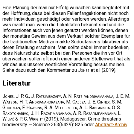
Eine Planung der man nur Erfolg wünschen kann begleitet mit
der Hoffnung, dass bei diesen Fallenfangaktionen nicht noch
mehr Individuen geschädigt oder verloren werden. Allerdings
was macht man, wenn die Lokalitäten bekannt sind und die
Informationen auch von jenen genutzt werden können, denen
der monetäre Gewinn aus dem Verkauf solcher Exemplare für
die traditionellen Medizinmärkte Südostasiens lukrativer als
deren Erhaltung erscheint. Man sollte dabei immer bedenken,
dass Naturschutz selbst bei den Personen die ihn vor Ort
überwachen sollen oft noch einen anderen Stellenwert hat als
wir das aus unserer westlichen Vorstellung heraus meinen.
Siehe dazu auch den Kommentar zu
Jones
et al. (2019).
Literatur
Jones, J. P. G., J. Ratsimbazafy, A. N. Ratsifandrihamanana, J. E. M.
Watson, H. T. Andrianandrasana, M. Cabeza, J. E. Cinner, S. M.
Goodman, F. Hawkins, R. A. Mittermeier, A. L. Rabearisoa, O. S.
Rakotonarivo, J. H. Razafimanahaka, A. R. Razafimpahanana, L.
Wilmé & P. C. Wright
(2019): Madagascar: Crime threatens
biodiversity. – Science 363(6429): 825 oder
Abstract-Archiv
.