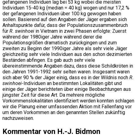
gefangenen Individuen lag bei 53 kg wobei die meisten
Individuen 15-40 kg (median = 40 kg) wogen und nur 17,2 %
der gefangenen Individuen über 100 kg gewogen haben
sollen. Basierend auf den Angaben der Jäger ergaben sich
Anhaltspunkte dafür, dass der Populationszusammenbruch
für
R. swinhoei
in Vietnam in zwei Phasen erfolgte: Zuerst
während der 1980iger Jahre während derer die
Populationsgrößen dramatisch zurückgingen und zum
zweiten zu Beginn der 1990iger Jahre als sehr viele Jäger
gleichzeitig sehr viele Individuen aus den schon dezimierten
Beständen abfingen. Es gab auch sehr viele
übereinstimmende Angaben dazu, dass diese Schildkröten in
den Jahren 1991-1992 sehr selten waren. Insgesamt waren
sich aber 90 % der Jäger einig, dass es in der Wildnis noch
R.
swinhoei
-Individuen an bestimmten Lokalitäten gibt und
einige der Jäger berichteten über einige Beobachtungen aus
jüngster Zeit für diese Art. Da mehrere mögliche
Vorkommenslokalitäten identifiziert werden konnten schlagen
wir die Planung einer umfassenden Aktion mit Fallenfang vor
um deren Vorkommen an den genannten Stellen zukünftig
nachzuweisen.
Kommentar von H.-J. Bidmon