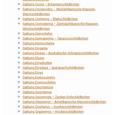
Gattung Cuora – Scharnierschildkröten
Gattung Cyclanorbis – Westafrikanische Klappen-
Weichschildkröten
Gattung Cyclemys – Blattschildkröten
Gattung Cycloderma – Zentralafrikanische Klappen-
Weichschildkröten
Gattung Deirochelys
Gattung Dermatemys – Tabascoschildkröten
Gattung Dermochelys
Gattung Dogania
Gattung Elseya – Australische Schnappschildkröten
Gattung Elusor
Gattung Emydoidea
Gattung Emydura – Spitzkopfschildkröten
Gattung Emys
Gattung Eretmochelys
Gattung Erymnochelys
Gattung Geochelone
Gattung Geoclemys
Gattung Geoemyda – Zacken-Erdschildkröten
Gattung Glyptemys – Amerikanische Wasserschildkröten
Gattung Gopherus – Gopherschildkröten
Gattung Graptemys – Höckerschildkröten