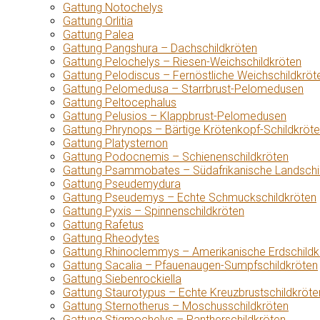
Gattung Notochelys
Gattung Orlitia
Gattung Palea
Gattung Pangshura – Dachschildkröten
Gattung Pelochelys – Riesen-Weichschildkröten
Gattung Pelodiscus – Fernöstliche Weichschildkröt
Gattung Pelomedusa – Starrbrust-Pelomedusen
Gattung Peltocephalus
Gattung Pelusios – Klappbrust-Pelomedusen
Gattung Phrynops – Bärtige Krötenkopf-Schildkröt
Gattung Platysternon
Gattung Podocnemis – Schienenschildkröten
Gattung Psammobates – Südafrikanische Landschi
Gattung Pseudemydura
Gattung Pseudemys – Echte Schmuckschildkröten
Gattung Pyxis – Spinnenschildkröten
Gattung Rafetus
Gattung Rheodytes
Gattung Rhinoclemmys – Amerikanische Erdschildk
Gattung Sacalia – Pfauenaugen-Sumpfschildkröten
Gattung Siebenrockiella
Gattung Staurotypus – Echte Kreuzbrustschildkröte
Gattung Sternotherus – Moschusschildkröten
Gattung Stigmochelys – Pantherschildkröten