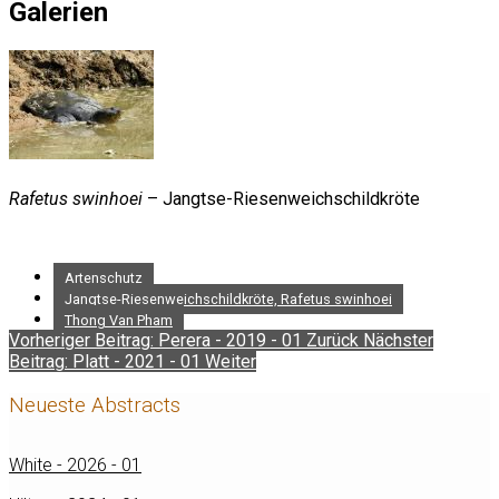
Galerien
Rafetus swinhoei
– Jangtse-Riesenweichschildkröte
Artenschutz
Jangtse-Riesenweichschildkröte, Rafetus swinhoei
Thong Van Pham
Vorheriger Beitrag: Perera - 2019 - 01
Zurück
Nächster
Beitrag: Platt - 2021 - 01
Weiter
Neueste Abstracts
White - 2026 - 01