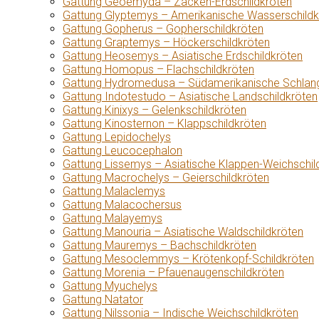
Gattung Geoemyda – Zacken-Erdschildkröten
Gattung Glyptemys – Amerikanische Wasserschildk
Gattung Gopherus – Gopherschildkröten
Gattung Graptemys – Höckerschildkröten
Gattung Heosemys – Asiatische Erdschildkröten
Gattung Homopus – Flachschildkröten
Gattung Hydromedusa – Südamerikanische Schlang
Gattung Indotestudo – Asiatische Landschildkröten
Gattung Kinixys – Gelenkschildkröten
Gattung Kinosternon – Klappschildkröten
Gattung Lepidochelys
Gattung Leucocephalon
Gattung Lissemys – Asiatische Klappen-Weichschil
Gattung Macrochelys – Geierschildkröten
Gattung Malaclemys
Gattung Malacochersus
Gattung Malayemys
Gattung Manouria – Asiatische Waldschildkröten
Gattung Mauremys – Bachschildkröten
Gattung Mesoclemmys – Krötenkopf-Schildkröten
Gattung Morenia – Pfauenaugenschildkröten
Gattung Myuchelys
Gattung Natator
Gattung Nilssonia – Indische Weichschildkröten