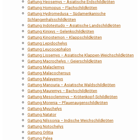
Gattung Heosemys – Asiatische Erdschildkröten
Gattung Homopus – Flachschildkröten
Gattung Hydromedusa – Südamerikanische
Schlangenhalsschildkröten
Gattung Indotestudo – Asiatische Landschildkröten
Gattung Kinixys – Gelenkschildkröten
Gattung Kinosternon – Klappschildkröten
Gattung Lepidochelys
Gattung Leucocephalon
Gattung Lissemys – Asiatische Klappen-Weichschildkröten
Gattung Macrochelys – Geierschildkröten
Gattung Malaclemys
Gattung Malacochersus
Gattung Malayemys
Gattung Manouria – Asiatische Waldschildkröten
Gattung Mauremys – Bachschildkröten
Gattung Mesoclemmys – Krötenkopf-Schildkröten
Gattung Morenia – Pfauenaugenschildkröten
Gattung Myuchelys
Gattung Natator
Gattung Nilssonia – Indische Weichschildkröten
Gattung Notochelys
Gattung Orlitia
Gattung Palea