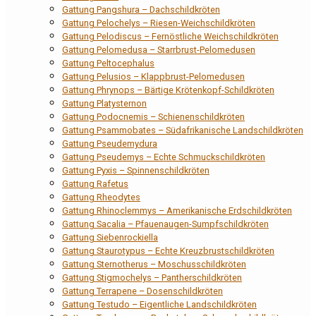
Gattung Pangshura – Dachschildkröten
Gattung Pelochelys – Riesen-Weichschildkröten
Gattung Pelodiscus – Fernöstliche Weichschildkröten
Gattung Pelomedusa – Starrbrust-Pelomedusen
Gattung Peltocephalus
Gattung Pelusios – Klappbrust-Pelomedusen
Gattung Phrynops – Bärtige Krötenkopf-Schildkröten
Gattung Platysternon
Gattung Podocnemis – Schienenschildkröten
Gattung Psammobates – Südafrikanische Landschildkröten
Gattung Pseudemydura
Gattung Pseudemys – Echte Schmuckschildkröten
Gattung Pyxis – Spinnenschildkröten
Gattung Rafetus
Gattung Rheodytes
Gattung Rhinoclemmys – Amerikanische Erdschildkröten
Gattung Sacalia – Pfauenaugen-Sumpfschildkröten
Gattung Siebenrockiella
Gattung Staurotypus – Echte Kreuzbrustschildkröten
Gattung Sternotherus – Moschusschildkröten
Gattung Stigmochelys – Pantherschildkröten
Gattung Terrapene – Dosenschildkröten
Gattung Testudo – Eigentliche Landschildkröten