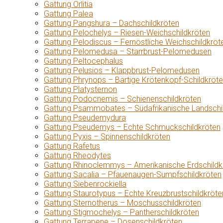
Gattung Orlitia
Gattung Palea
Gattung Pangshura – Dachschildkröten
Gattung Pelochelys – Riesen-Weichschildkröten
Gattung Pelodiscus – Fernöstliche Weichschildkröt
Gattung Pelomedusa – Starrbrust-Pelomedusen
Gattung Peltocephalus
Gattung Pelusios – Klappbrust-Pelomedusen
Gattung Phrynops – Bärtige Krötenkopf-Schildkröt
Gattung Platysternon
Gattung Podocnemis – Schienenschildkröten
Gattung Psammobates – Südafrikanische Landschi
Gattung Pseudemydura
Gattung Pseudemys – Echte Schmuckschildkröten
Gattung Pyxis – Spinnenschildkröten
Gattung Rafetus
Gattung Rheodytes
Gattung Rhinoclemmys – Amerikanische Erdschildk
Gattung Sacalia – Pfauenaugen-Sumpfschildkröten
Gattung Siebenrockiella
Gattung Staurotypus – Echte Kreuzbrustschildkröte
Gattung Sternotherus – Moschusschildkröten
Gattung Stigmochelys – Pantherschildkröten
Gattung Terrapene – Dosenschildkröten