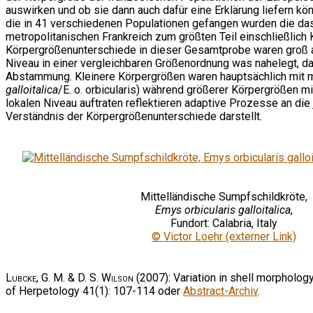
auswirken und ob sie dann auch dafür eine Erklärung liefern k
die in 41 verschiedenen Populationen gefangen wurden die d
metropolitanischen Frankreich zum größten Teil einschließlich
Körpergrößenunterschiede in dieser Gesamtprobe waren groß ab
Niveau in einer vergleichbaren Größenordnung was nahelegt, d
Abstammung. Kleinere Körpergrößen waren hauptsächlich mit me
galloitalica
/E. o. orbicularis) während größerer Körpergrößen 
lokalen Niveau auftraten reflektieren adaptive Prozesse an di
Verständnis der Körpergrößenunterschiede darstellt.
Mittelländische Sumpfschildkröte,
Emys orbicularis galloitalica
,
Fundort: Calabria, Italy
© Victor Loehr (externer Link)
Lubcke, G. M. & D. S. Wilson
(2007): Variation in shell morpholog
of Herpetology 41(1): 107-114 oder
Abstract-Archiv
.