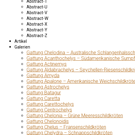
Abstract-T
Abstract-U
Abstract-V
Abstract-W
Abstract-X
Abstract-Y
Abstract-Z
Artikel
Galerien
Gattung Chelodina – Australische Schlangenhalssch
Gattung Acanthochelys – Südamerikanische Sumpf
Gattung Actinemys
Gattung Aldabrachelys – Seychellen-Riesenschildkr
Gattung Amyda
Gattung Apalone – Amerikanische Weichschildkröt
Gattung Astrochelys
Gattung Batagur
Gattung Caretta
Gattung Carettochelys
Gattung Centrochelys
Gattung Chelonia – Grüne Meeresschildkröten
Gattung Chelonoidis
Gattung Chelus – Fransenschildkröten
Gattung Chelydra – Schnappschildkröten