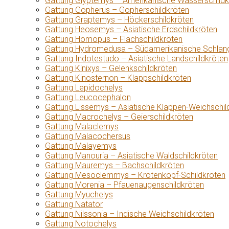
Gattung Glyptemys – Amerikanische Wasserschildk
Gattung Gopherus – Gopherschildkröten
Gattung Graptemys – Höckerschildkröten
Gattung Heosemys – Asiatische Erdschildkröten
Gattung Homopus – Flachschildkröten
Gattung Hydromedusa – Südamerikanische Schlang
Gattung Indotestudo – Asiatische Landschildkröten
Gattung Kinixys – Gelenkschildkröten
Gattung Kinosternon – Klappschildkröten
Gattung Lepidochelys
Gattung Leucocephalon
Gattung Lissemys – Asiatische Klappen-Weichschil
Gattung Macrochelys – Geierschildkröten
Gattung Malaclemys
Gattung Malacochersus
Gattung Malayemys
Gattung Manouria – Asiatische Waldschildkröten
Gattung Mauremys – Bachschildkröten
Gattung Mesoclemmys – Krötenkopf-Schildkröten
Gattung Morenia – Pfauenaugenschildkröten
Gattung Myuchelys
Gattung Natator
Gattung Nilssonia – Indische Weichschildkröten
Gattung Notochelys