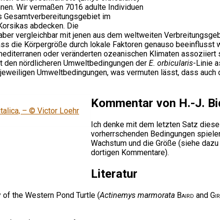
önnen. Wir vermaßen 7016 adulte Individuen
as Gesamtverbereitungsgebiet im
 Korsikas abdecken. Die
er vergleichbar mit jenen aus dem weltweiten Verbreitungsgebie
ass die Körpergröße durch lokale Faktoren genauso beeinflusst w
diterranen oder veränderten ozeanischen Klimaten assoziiert s
mit den nördlicheren Umweltbedingungen der
E. orbicularis
-Linie 
e jeweiligen Umweltbedingungen, was vermuten lässt, dass auch d
Kommentar von H.-J. B
Ich denke mit dem letzten Satz diese
vorherrschenden Bedingungen spielen
Wachstum und die Größe (siehe dazu
dortigen Kommentare).
Literatur
y of the Western Pond Turtle (
Actinemys marmorata
Baird
and
Gi