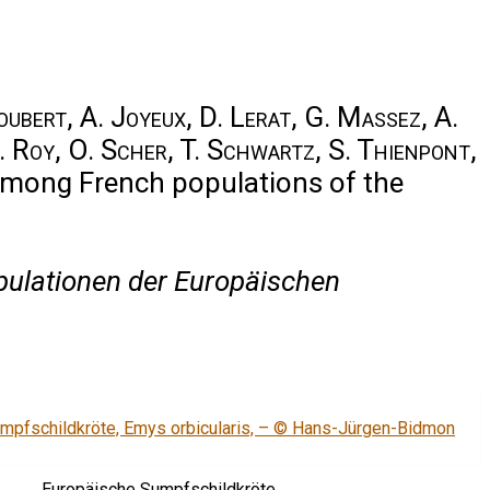
Joubert, A. Joyeux, D. Lerat, G. Massez, A.
 C. Roy, O. Scher, T. Schwartz, S. Thienpont,
 among French populations of the
ulationen der Europäischen
Europäische Sumpfschildkröte,