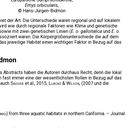
Emys orbicularis
,
© Hans-Jürgen-Bidmon
t der Art. Die Unterschiede waren regional und auf lokalem
ird wie durch regionale Faktoren wie Klima und genetische
owie mit zwei genetischen Linien (
E. o. galloitalica
und
E. o.
assoziiert waren. Die Körpergrößenunterschiede die auf dem
as jeweilige Habitat einen wichtigen Faktor in Bezug auf das
idmon
s Abstracts haben die Autoren durchaus Recht, denn die lokal
 fast immer eine der wesentlichsten Rollen in Bezug auf das
 auch
Snover
et al., 2015;
Lubcke & Wilson
, (2007 und die
rard
) from three aquatic habitats in northern California. – Journal