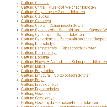
Gattung Chersina
Gattung Chitra – Kurzkopf-Weichschildkröten
Gattung Chrysemys – Zierschildkröten
Gattung Claudius
Gattung Clemmys
Gattung Cuora – Scharnierschildkröten
Gattung Cyclanorbis – Westafrikanische Klappen-W
Gattung Cyclemys – Blattschildkröten
Gattung Cycloderma – Zentralafrikanische Klappen
Gattung Deirochelys
Gattung Dermatemys – Tabascoschildkröten
Gattung Dermochelys
Gattung Dogania
Gattung Elseya – Australische Schnappschildkröten
Gattung Elusor
Gattung Emydoidea
Gattung Emydura – Spitzkopfschildkröten
Gattung Emys
Gattung Eretmochelys
Gattung Erymnochelys
Gattung Geochelone
Gattung Geoclemys
Gattung Geoemyda – Zacken-Erdschildkröten