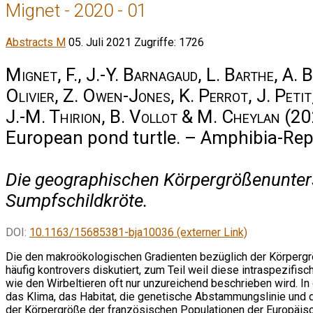
Mignet - 2020 - 01
Abstracts M
05. Juli 2021
Zugriffe: 1726
Mignet, F., J.-Y. Barnagaud, L. Barthe, A. B
Olivier, Z. Owen-Jones, K. Perrot, J. Petit,
J.-M. Thirion, B. Vollot & M. Cheylan
(20
European pond turtle. – Amphibia-Rept
Die geographischen Körpergrößenunter
Sumpfschildkröte.
DOI:
10.1163/15685381-bja10036 (externer Link)
Die den makroökologischen Gradienten bezüglich der Körper
häufig kontrovers diskutiert, zum Teil weil diese intraspezifisch
wie den Wirbeltieren oft nur unzureichend beschrieben wird. In
das Klima, das Habitat, die genetische Abstammungslinie und 
der Körpergröße der französischen Populationen der Europäis