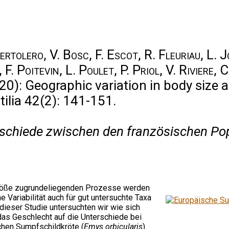
ertolero, V. Bosc, F. Escot, R. Fleuriau, L. 
 F. Poitevin, L. Poulet, P. Priol, V. Riviere,
20): Geographic variation in body size
ilia 42(2): 141-151.
schiede zwischen den französischen Pop
größe zugrundeliegenden Prozesse werden
e Variabilität auch für gut untersuchte Taxa
 dieser Studie untersuchten wir wie sich
das Geschlecht auf die Unterschiede bei
chen Sumpfschildkröte (
Emys orbicularis
)