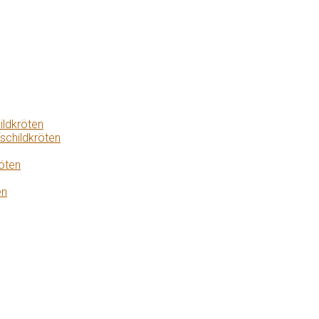
ildkröten
schildkröten
öten
en