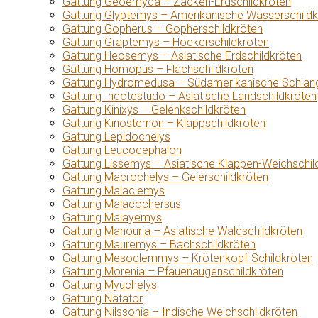
Gattung Geoemyda – Zacken-Erdschildkröten
Gattung Glyptemys – Amerikanische Wasserschildk
Gattung Gopherus – Gopherschildkröten
Gattung Graptemys – Höckerschildkröten
Gattung Heosemys – Asiatische Erdschildkröten
Gattung Homopus – Flachschildkröten
Gattung Hydromedusa – Südamerikanische Schlang
Gattung Indotestudo – Asiatische Landschildkröten
Gattung Kinixys – Gelenkschildkröten
Gattung Kinosternon – Klappschildkröten
Gattung Lepidochelys
Gattung Leucocephalon
Gattung Lissemys – Asiatische Klappen-Weichschil
Gattung Macrochelys – Geierschildkröten
Gattung Malaclemys
Gattung Malacochersus
Gattung Malayemys
Gattung Manouria – Asiatische Waldschildkröten
Gattung Mauremys – Bachschildkröten
Gattung Mesoclemmys – Krötenkopf-Schildkröten
Gattung Morenia – Pfauenaugenschildkröten
Gattung Myuchelys
Gattung Natator
Gattung Nilssonia – Indische Weichschildkröten