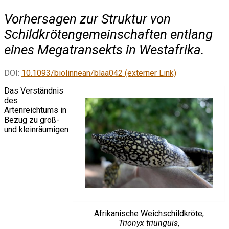
Vorhersagen zur Struktur von
Schildkrötengemeinschaften entlang
eines Megatransekts in Westafrika.
DOI:
10.1093/biolinnean/blaa042 (externer Link)
Das Verständnis
des
Artenreichtums in
Bezug zu groß-
und kleinräumigen
Afrikanische Weichschildkröte,
Trionyx triunguis
,