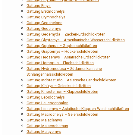
Gattung Emys
Gattung Eretmochelys
Gattung Erymnochelys
Gattung Geochelone
Gattung Geoclemys
Gattung Geoemyda – Zacken-Erdschildkröten
Gattung Glyptemys – Amerikanische Wasserschildkröten
Gattung Gopherus – Gopherschildkröten
Gattung Graptemys – Höckerschildkröten
Gattung Heosemys – Asiatische Erdschildkröten
Gattung Homopus – Flachschildkröten
Gattung Hydromedusa – Südamerikanische
Schlangenhalsschildkröten
Gattung Indotestudo – Asiatische Landschildkröten
Gattung Kinixys – Gelenkschildkröten
Gattung Kinosternon – Klappschildkröten
Gattung Lepidochelys
Gattung Leucocephalon
Gattung Lissemys – Asiatische Klappen-Weichschildkröten
Gattung Macrochelys – Geierschildkröten
Gattung Malaclemys
Gattung Malacochersus
Gattung Malayemys