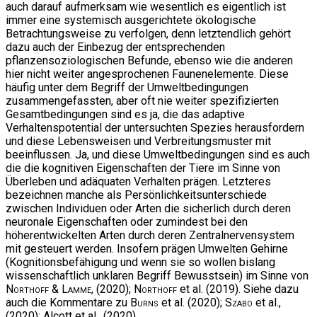
auch darauf aufmerksam wie wesentlich es eigentlich ist
immer eine systemisch ausgerichtete ökologische
Betrachtungsweise zu verfolgen, denn letztendlich gehört
dazu auch der Einbezug der entsprechenden
pflanzensoziologischen Befunde, ebenso wie die anderen
hier nicht weiter angesprochenen Faunenelemente. Diese
häufig unter dem Begriff der Umweltbedingungen
zusammengefassten, aber oft nie weiter spezifizierten
Gesamtbedingungen sind es ja, die das adaptive
Verhaltenspotential der untersuchten Spezies herausfordern
und diese Lebensweisen und Verbreitungsmuster mit
beeinflussen. Ja, und diese Umweltbedingungen sind es auch
die die kognitiven Eigenschaften der Tiere im Sinne von
Überleben und adäquaten Verhalten prägen. Letzteres
bezeichnen manche als Persönlichkeitsunterschiede
zwischen Individuen oder Arten die sicherlich durch deren
neuronale Eigenschaften oder zumindest bei den
höherentwickelten Arten durch deren Zentralnervensystem
mit gesteuert werden. Insofern prägen Umwelten Gehirne
(Kognitionsbefähigung und wenn sie so wollen bislang
wissenschaftlich unklaren Begriff Bewusstsein) im Sinne von
Northoff & Lamme
, (2020);
Northoff
et al. (2019). Siehe dazu
auch die Kommentare zu
Burns
et al. (2020);
Szabo
et al.,
(2020); Alcott et al., (2020).