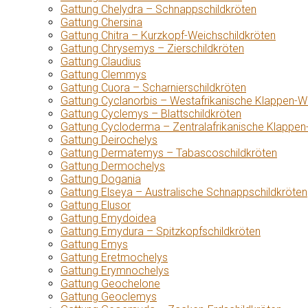
Gattung Chelydra – Schnappschildkröten
Gattung Chersina
Gattung Chitra – Kurzkopf-Weichschildkröten
Gattung Chrysemys – Zierschildkröten
Gattung Claudius
Gattung Clemmys
Gattung Cuora – Scharnierschildkröten
Gattung Cyclanorbis – Westafrikanische Klappen-W
Gattung Cyclemys – Blattschildkröten
Gattung Cycloderma – Zentralafrikanische Klappen
Gattung Deirochelys
Gattung Dermatemys – Tabascoschildkröten
Gattung Dermochelys
Gattung Dogania
Gattung Elseya – Australische Schnappschildkröten
Gattung Elusor
Gattung Emydoidea
Gattung Emydura – Spitzkopfschildkröten
Gattung Emys
Gattung Eretmochelys
Gattung Erymnochelys
Gattung Geochelone
Gattung Geoclemys