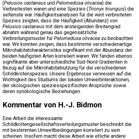
(
Pelusios castaneus
und
Pelomedusa olivacea
) die
Verbreitesten waren und eine Spezies (
Trionyx triunguis
) die
seltenste war. Häufigkeitsanalysen für die weit verbreiteten
Spezies zeigten, dass die Häufigkeit (Abundanz) von
Pelusios castaneus
mit dem ansteigenden Breitengrad
abnahm während genau das gegensätzliche
Verbreitungsmuster für
Pelomedusa olivacea
zu beobachten
war. Wir konnten zeigen, dass bestimmte verschiedenartige
Mikrohabitatcharakteristika signifikant mit der Abundanz der
beiden häufigsten Arten korreliert waren. Wir fanden ebenso
signifikante aber unterschiedliche Süd-Nord-Gradienten in
Bezug auf die Mikrohabitatnutzung für die verschiedenen
Schildkrötenspezies. Unsere Ergebnisse verweisen auf die
Wichtigkeit des Studiums der lokalen Umweltinteraktionen,
der ökologischen speziesspezifischen Ansprüche sowie
deren synökologische Beziehungen.
Kommentar von H.-J. Bidmon
Eine Arbeit die interessante
Schildkrötengesellschaftsverteilungsmuster beschreibt die
mit bestimmten Umweltbedingungen korreliert zu sein
scheinen. Insofern macht diese Arbeit wie etliche andere