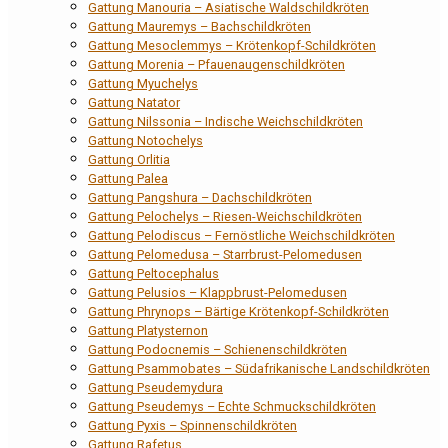
Gattung Manouria – Asiatische Waldschildkröten
Gattung Mauremys – Bachschildkröten
Gattung Mesoclemmys – Krötenkopf-Schildkröten
Gattung Morenia – Pfauenaugenschildkröten
Gattung Myuchelys
Gattung Natator
Gattung Nilssonia – Indische Weichschildkröten
Gattung Notochelys
Gattung Orlitia
Gattung Palea
Gattung Pangshura – Dachschildkröten
Gattung Pelochelys – Riesen-Weichschildkröten
Gattung Pelodiscus – Fernöstliche Weichschildkröten
Gattung Pelomedusa – Starrbrust-Pelomedusen
Gattung Peltocephalus
Gattung Pelusios – Klappbrust-Pelomedusen
Gattung Phrynops – Bärtige Krötenkopf-Schildkröten
Gattung Platysternon
Gattung Podocnemis – Schienenschildkröten
Gattung Psammobates – Südafrikanische Landschildkröten
Gattung Pseudemydura
Gattung Pseudemys – Echte Schmuckschildkröten
Gattung Pyxis – Spinnenschildkröten
Gattung Rafetus