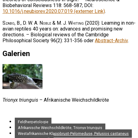
Biobehavioral Reviews 118: 568-587; DOI:
10.1016/j.neubiorev.2020.07.019 (externer Link)
.
Szabo, B., D. W. A. Noble & M. J. Whiting
(2020): Learning in non-
avian reptiles 40 years on: advances and promising new
directions. – Biological reviews of the Cambridge
Philosophical Society 96(2): 331-356 oder
Abstract-Archiv
.
Galerien
Trionyx triunguis
– Afrikanische Weichschildkröte
Feldherpetologie
Afrikanische Weichschildkröte, Trionyx triunguis
Westafrikanische Klappbrust-Pelomeduse, Pelusios castaneus