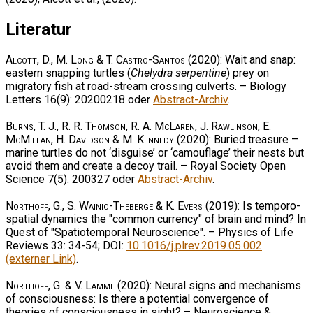
Literatur
Alcott, D., M. Long & T. Castro-Santos
(2020): Wait and snap:
eastern snapping turtles (
Chelydra serpentine
) prey on
migratory fish at road-stream crossing culverts. – Biology
Letters 16(9): 20200218 oder
Abstract-Archiv
.
Burns, T. J., R. R. Thomson, R. A. McLaren, J. Rawlinson, E.
McMillan, H. Davidson & M. Kennedy
(2020): Buried treasure –
marine turtles do not ‘disguise’ or ‘camouflage’ their nests but
avoid them and create a decoy trail. – Royal Society Open
Science 7(5): 200327 oder
Abstract-Archiv
.
Northoff, G., S. Wainio-Theberge & K. Evers
(2019): Is temporo-
spatial dynamics the "common currency" of brain and mind? In
Quest of "Spatiotemporal Neuroscience". – Physics of Life
Reviews 33: 34-54; DOI:
10.1016/j.plrev.2019.05.002
(externer Link)
.
Northoff, G. & V. Lamme
(2020): Neural signs and mechanisms
of consciousness: Is there a potential convergence of
theories of consciousness in sight? – Neuroscience &