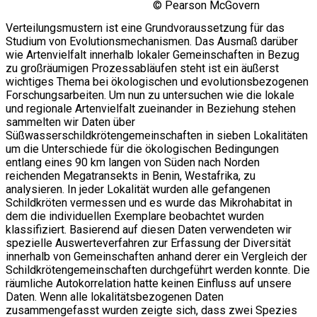
© Pearson McGovern
Verteilungsmustern ist eine Grundvoraussetzung für das
Studium von Evolutionsmechanismen. Das Ausmaß darüber
wie Artenvielfalt innerhalb lokaler Gemeinschaften in Bezug
zu großräumigen Prozessabläufen steht ist ein äußerst
wichtiges Thema bei ökologischen und evolutionsbezogenen
Forschungsarbeiten. Um nun zu untersuchen wie die lokale
und regionale Artenvielfalt zueinander in Beziehung stehen
sammelten wir Daten über
Süßwasserschildkrötengemeinschaften in sieben Lokalitäten
um die Unterschiede für die ökologischen Bedingungen
entlang eines 90 km langen von Süden nach Norden
reichenden Megatransekts in Benin, Westafrika, zu
analysieren. In jeder Lokalität wurden alle gefangenen
Schildkröten vermessen und es wurde das Mikrohabitat in
dem die individuellen Exemplare beobachtet wurden
klassifiziert. Basierend auf diesen Daten verwendeten wir
spezielle Auswerteverfahren zur Erfassung der Diversität
innerhalb von Gemeinschaften anhand derer ein Vergleich der
Schildkrötengemeinschaften durchgeführt werden konnte. Die
räumliche Autokorrelation hatte keinen Einfluss auf unsere
Daten. Wenn alle lokalitätsbezogenen Daten
zusammengefasst wurden zeigte sich, dass zwei Spezies