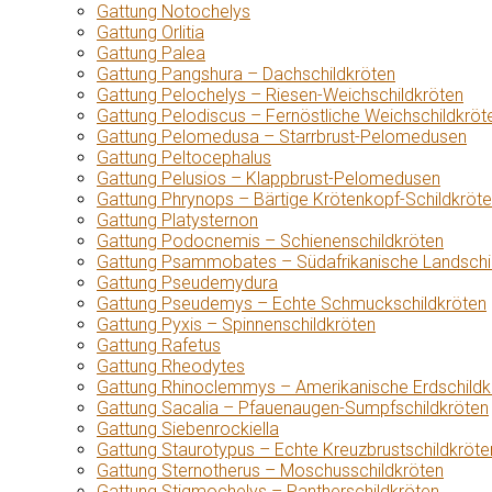
Gattung Notochelys
Gattung Orlitia
Gattung Palea
Gattung Pangshura – Dachschildkröten
Gattung Pelochelys – Riesen-Weichschildkröten
Gattung Pelodiscus – Fernöstliche Weichschildkröt
Gattung Pelomedusa – Starrbrust-Pelomedusen
Gattung Peltocephalus
Gattung Pelusios – Klappbrust-Pelomedusen
Gattung Phrynops – Bärtige Krötenkopf-Schildkröt
Gattung Platysternon
Gattung Podocnemis – Schienenschildkröten
Gattung Psammobates – Südafrikanische Landschi
Gattung Pseudemydura
Gattung Pseudemys – Echte Schmuckschildkröten
Gattung Pyxis – Spinnenschildkröten
Gattung Rafetus
Gattung Rheodytes
Gattung Rhinoclemmys – Amerikanische Erdschildk
Gattung Sacalia – Pfauenaugen-Sumpfschildkröten
Gattung Siebenrockiella
Gattung Staurotypus – Echte Kreuzbrustschildkröte
Gattung Sternotherus – Moschusschildkröten
Gattung Stigmochelys – Pantherschildkröten