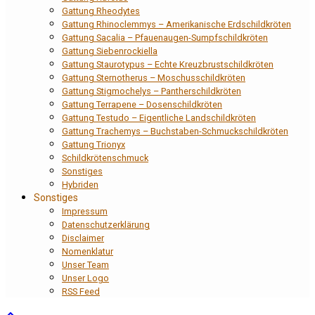
Gattung Rheodytes
Gattung Rhinoclemmys – Amerikanische Erdschildkröten
Gattung Sacalia – Pfauenaugen-Sumpfschildkröten
Gattung Siebenrockiella
Gattung Staurotypus – Echte Kreuzbrustschildkröten
Gattung Sternotherus – Moschusschildkröten
Gattung Stigmochelys – Pantherschildkröten
Gattung Terrapene – Dosenschildkröten
Gattung Testudo – Eigentliche Landschildkröten
Gattung Trachemys – Buchstaben-Schmuckschildkröten
Gattung Trionyx
Schildkrötenschmuck
Sonstiges
Hybriden
Sonstiges
Impressum
Datenschutzerklärung
Disclaimer
Nomenklatur
Unser Team
Unser Logo
RSS Feed