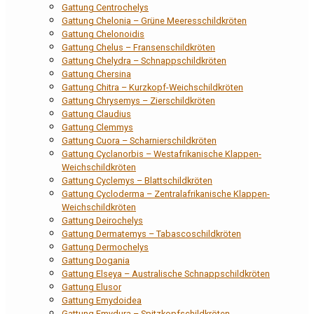
Gattung Centrochelys
Gattung Chelonia – Grüne Meeresschildkröten
Gattung Chelonoidis
Gattung Chelus – Fransenschildkröten
Gattung Chelydra – Schnappschildkröten
Gattung Chersina
Gattung Chitra – Kurzkopf-Weichschildkröten
Gattung Chrysemys – Zierschildkröten
Gattung Claudius
Gattung Clemmys
Gattung Cuora – Scharnierschildkröten
Gattung Cyclanorbis – Westafrikanische Klappen-
Weichschildkröten
Gattung Cyclemys – Blattschildkröten
Gattung Cycloderma – Zentralafrikanische Klappen-
Weichschildkröten
Gattung Deirochelys
Gattung Dermatemys – Tabascoschildkröten
Gattung Dermochelys
Gattung Dogania
Gattung Elseya – Australische Schnappschildkröten
Gattung Elusor
Gattung Emydoidea
Gattung Emydura – Spitzkopfschildkröten