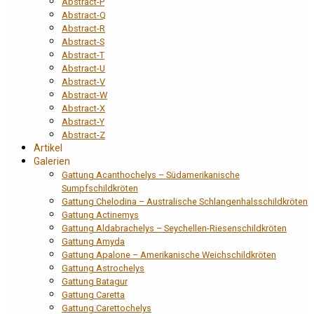
Abstract-P
Abstract-Q
Abstract-R
Abstract-S
Abstract-T
Abstract-U
Abstract-V
Abstract-W
Abstract-X
Abstract-Y
Abstract-Z
Artikel
Galerien
Gattung Acanthochelys – Südamerikanische
Sumpfschildkröten
Gattung Chelodina – Australische Schlangenhalsschildkröten
Gattung Actinemys
Gattung Aldabrachelys – Seychellen-Riesenschildkröten
Gattung Amyda
Gattung Apalone – Amerikanische Weichschildkröten
Gattung Astrochelys
Gattung Batagur
Gattung Caretta
Gattung Carettochelys