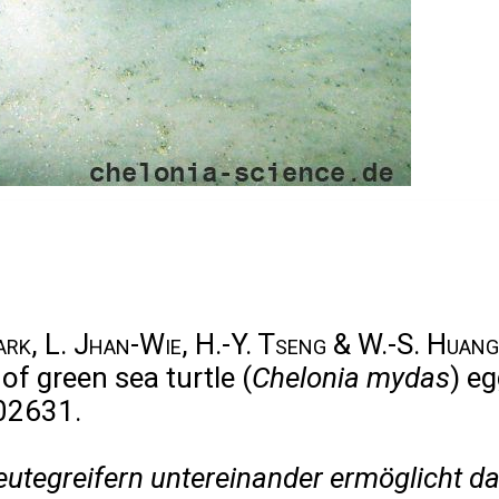
Clark, L. Jhan-Wie, H.-Y. Tseng & W.-S. Huang
 of green sea turtle (
Chelonia mydas
) e
202631.
tegreifern untereinander ermöglicht das