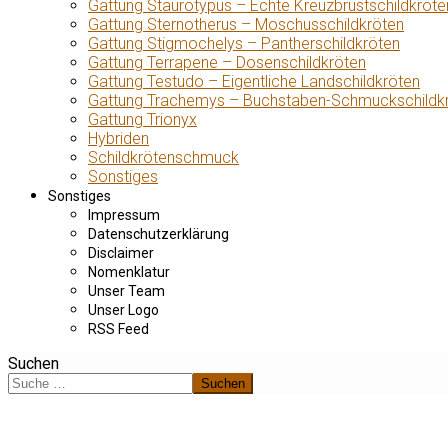
Gattung Staurotypus – Echte Kreuzbrustschildkröte
Gattung Sternotherus – Moschusschildkröten
Gattung Stigmochelys – Pantherschildkröten
Gattung Terrapene – Dosenschildkröten
Gattung Testudo – Eigentliche Landschildkröten
Gattung Trachemys – Buchstaben-Schmuckschildk
Gattung Trionyx
Hybriden
Schildkrötenschmuck
Sonstiges
Sonstiges
Impressum
Datenschutzerklärung
Disclaimer
Nomenklatur
Unser Team
Unser Logo
RSS Feed
Suchen
Suchen