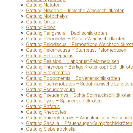
Gattung Natator
Gattung Nilssonia – Indische Weichschildkröten
Gattung Notochelys
Gattung Orlitia
Gattung Palea
Gattung Pangshura – Dachschildkröten
Gattung Pelochelys – Riesen-Weichschildkröten
Gattung Pelodiscus – Fernöstliche Weichschildkröt
Gattung Pelomedusa – Starrbrust-Pelomedusen
Gattung Peltocephalus
Gattung Pelusios – Klappbrust-Pelomedusen
Gattung Phrynops – Bärtige Krötenkopf-Schildkröt
Gattung Platysternon
Gattung Podocnemis – Schienenschildkröten
Gattung Psammobates – Südafrikanische Landschi
Gattung Pseudemydura
Gattung Pseudemys – Echte Schmuckschildkröten
Gattung Pyxis – Spinnenschildkröten
Gattung Rafetus
Gattung Rheodytes
Gattung Rhinoclemmys – Amerikanische Erdschildk
Gattung Sacalia – Pfauenaugen-Sumpfschildkröten
Gattung Siebenrockiella