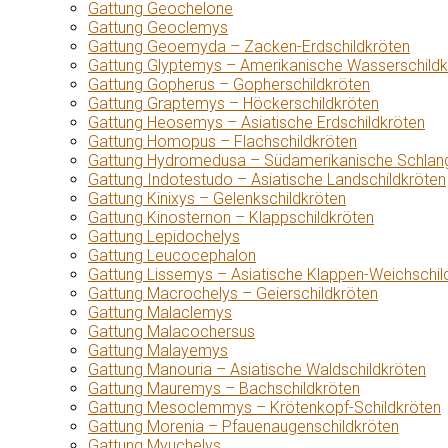
Gattung Geochelone
Gattung Geoclemys
Gattung Geoemyda – Zacken-Erdschildkröten
Gattung Glyptemys – Amerikanische Wasserschildk
Gattung Gopherus – Gopherschildkröten
Gattung Graptemys – Höckerschildkröten
Gattung Heosemys – Asiatische Erdschildkröten
Gattung Homopus – Flachschildkröten
Gattung Hydromedusa – Südamerikanische Schlang
Gattung Indotestudo – Asiatische Landschildkröten
Gattung Kinixys – Gelenkschildkröten
Gattung Kinosternon – Klappschildkröten
Gattung Lepidochelys
Gattung Leucocephalon
Gattung Lissemys – Asiatische Klappen-Weichschil
Gattung Macrochelys – Geierschildkröten
Gattung Malaclemys
Gattung Malacochersus
Gattung Malayemys
Gattung Manouria – Asiatische Waldschildkröten
Gattung Mauremys – Bachschildkröten
Gattung Mesoclemmys – Krötenkopf-Schildkröten
Gattung Morenia – Pfauenaugenschildkröten
Gattung Myuchelys