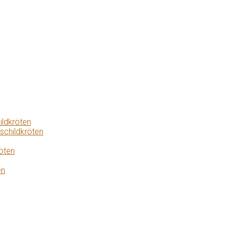
ildkröten
schildkröten
öten
en