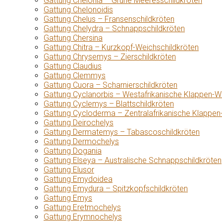
Gattung Chelonia – Grüne Meeresschildkröten
Gattung Chelonoidis
Gattung Chelus – Fransenschildkröten
Gattung Chelydra – Schnappschildkröten
Gattung Chersina
Gattung Chitra – Kurzkopf-Weichschildkröten
Gattung Chrysemys – Zierschildkröten
Gattung Claudius
Gattung Clemmys
Gattung Cuora – Scharnierschildkröten
Gattung Cyclanorbis – Westafrikanische Klappen-W
Gattung Cyclemys – Blattschildkröten
Gattung Cycloderma – Zentralafrikanische Klappen
Gattung Deirochelys
Gattung Dermatemys – Tabascoschildkröten
Gattung Dermochelys
Gattung Dogania
Gattung Elseya – Australische Schnappschildkröten
Gattung Elusor
Gattung Emydoidea
Gattung Emydura – Spitzkopfschildkröten
Gattung Emys
Gattung Eretmochelys
Gattung Erymnochelys