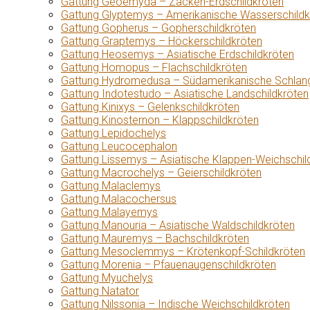
Gattung Geoemyda – Zacken-Erdschildkröten
Gattung Glyptemys – Amerikanische Wasserschildk
Gattung Gopherus – Gopherschildkröten
Gattung Graptemys – Höckerschildkröten
Gattung Heosemys – Asiatische Erdschildkröten
Gattung Homopus – Flachschildkröten
Gattung Hydromedusa – Südamerikanische Schlang
Gattung Indotestudo – Asiatische Landschildkröten
Gattung Kinixys – Gelenkschildkröten
Gattung Kinosternon – Klappschildkröten
Gattung Lepidochelys
Gattung Leucocephalon
Gattung Lissemys – Asiatische Klappen-Weichschil
Gattung Macrochelys – Geierschildkröten
Gattung Malaclemys
Gattung Malacochersus
Gattung Malayemys
Gattung Manouria – Asiatische Waldschildkröten
Gattung Mauremys – Bachschildkröten
Gattung Mesoclemmys – Krötenkopf-Schildkröten
Gattung Morenia – Pfauenaugenschildkröten
Gattung Myuchelys
Gattung Natator
Gattung Nilssonia – Indische Weichschildkröten