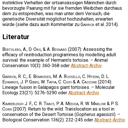
instinktive Verhalten der ortsansässigen Männchen durch
bevorzugte Paarung mit für sie fremden Weibchen durchaus
dem zu entsprechen, was man unter dem Versuch, die
genetische Diversität möglichst hochzuhalten, erwarten
würde (siehe dazu auch Kommentar zu
Garrick
et al. 2014).
Literatur
Bertolero, A., D. Oro, & A. Besnard
(2007): Assessing the
efficacy of reintroduction programmes by modelling adult
survival: the example of Hermann’s tortoise. – Animal
Conservation 10(3): 360-368 oder
Abstract-Archiv
.
Garrick, R. C., E. Benavides, M. A. Russello, C. Hyseni, D. L.
Edwards, J. P. Gibbs, W. Tapia, C. Ciofi & A. Caccone
(2014):
Lineage fusion in Galápagos giant tortoises. – Molecular
Ecology 23(21): 5276-5290 oder
Abstract-Archiv
.
Kimberleigh J. F., C. R. Tracy, P. A. Medica, R. W. Marlow & P. S.
Corn
(2007): Return to the wild: Translocation as a tool in
conservation of the Desert Tortoise (
Gopherus agassizii
). –
Biological Conservation 136(2): 232-245 oder
Abstract-Archiv
.