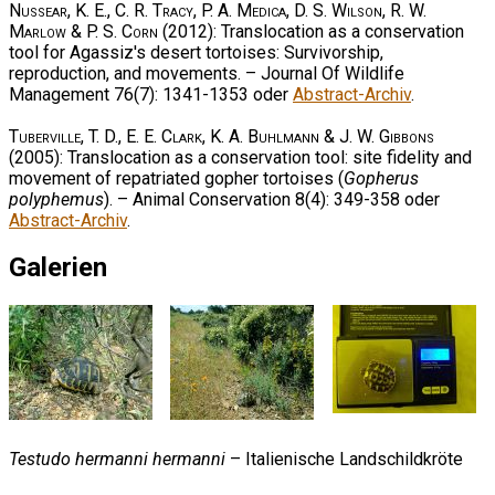
Nussear, K. E., C. R. Tracy, P. A. Medica, D. S. Wilson, R. W.
Marlow & P. S. Corn
(2012): Translocation as a conservation
tool for Agassiz's desert tortoises: Survivorship,
reproduction, and movements. – Journal Of Wildlife
Management 76(7): 1341-1353 oder
Abstract-Archiv
.
Tuberville, T. D., E. E. Clark, K. A. Buhlmann & J. W. Gibbons
(2005): Translocation as a conservation tool: site fidelity and
movement of repatriated gopher tortoises (
Gopherus
polyphemus
). – Animal Conservation 8(4): 349-358 oder
Abstract-Archiv
.
Galerien
Testudo hermanni hermanni
– Italienische Landschildkröte