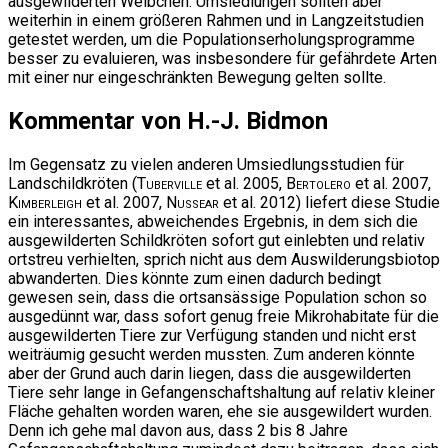
ausgewilderten Weibchen. Umsiedlungen sollten aber
weiterhin in einem größeren Rahmen und in Langzeitstudien
getestet werden, um die Populationserholungsprogramme
besser zu evaluieren, was insbesondere für gefährdete Arten
mit einer nur eingeschränkten Bewegung gelten sollte.
Kommentar von H.-J. Bidmon
Im Gegensatz zu vielen anderen Umsiedlungsstudien für
Landschildkröten (
Tuberville
et al. 2005,
Bertolero
et al. 2007,
Kimberleigh
et al. 2007,
Nussear
et al. 2012) liefert diese Studie
ein interessantes, abweichendes Ergebnis, in dem sich die
ausgewilderten Schildkröten sofort gut einlebten und relativ
ortstreu verhielten, sprich nicht aus dem Auswilderungsbiotop
abwanderten. Dies könnte zum einen dadurch bedingt
gewesen sein, dass die ortsansässige Population schon so
ausgedünnt war, dass sofort genug freie Mikrohabitate für die
ausgewilderten Tiere zur Verfügung standen und nicht erst
weiträumig gesucht werden mussten. Zum anderen könnte
aber der Grund auch darin liegen, dass die ausgewilderten
Tiere sehr lange in Gefangenschaftshaltung auf relativ kleiner
Fläche gehalten worden waren, ehe sie ausgewildert wurden.
Denn ich gehe mal davon aus, dass 2 bis 8 Jahre