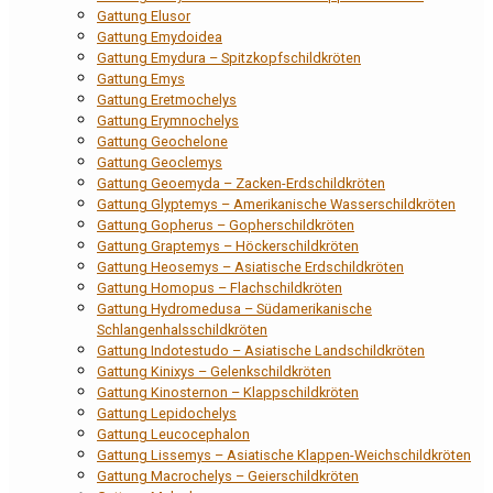
Gattung Elusor
Gattung Emydoidea
Gattung Emydura – Spitzkopfschildkröten
Gattung Emys
Gattung Eretmochelys
Gattung Erymnochelys
Gattung Geochelone
Gattung Geoclemys
Gattung Geoemyda – Zacken-Erdschildkröten
Gattung Glyptemys – Amerikanische Wasserschildkröten
Gattung Gopherus – Gopherschildkröten
Gattung Graptemys – Höckerschildkröten
Gattung Heosemys – Asiatische Erdschildkröten
Gattung Homopus – Flachschildkröten
Gattung Hydromedusa – Südamerikanische
Schlangenhalsschildkröten
Gattung Indotestudo – Asiatische Landschildkröten
Gattung Kinixys – Gelenkschildkröten
Gattung Kinosternon – Klappschildkröten
Gattung Lepidochelys
Gattung Leucocephalon
Gattung Lissemys – Asiatische Klappen-Weichschildkröten
Gattung Macrochelys – Geierschildkröten