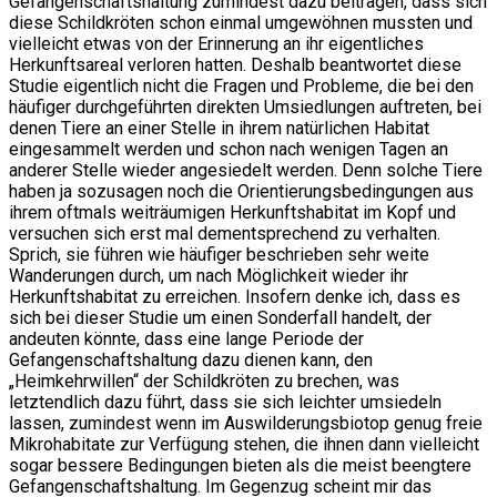
Gefangenschaftshaltung zumindest dazu beitragen, dass sich
diese Schildkröten schon einmal umgewöhnen mussten und
vielleicht etwas von der Erinnerung an ihr eigentliches
Herkunftsareal verloren hatten. Deshalb beantwortet diese
Studie eigentlich nicht die Fragen und Probleme, die bei den
häufiger durchgeführten direkten Umsiedlungen auftreten, bei
denen Tiere an einer Stelle in ihrem natürlichen Habitat
eingesammelt werden und schon nach wenigen Tagen an
anderer Stelle wieder angesiedelt werden. Denn solche Tiere
haben ja sozusagen noch die Orientierungsbedingungen aus
ihrem oftmals weiträumigen Herkunftshabitat im Kopf und
versuchen sich erst mal dementsprechend zu verhalten.
Sprich, sie führen wie häufiger beschrieben sehr weite
Wanderungen durch, um nach Möglichkeit wieder ihr
Herkunftshabitat zu erreichen. Insofern denke ich, dass es
sich bei dieser Studie um einen Sonderfall handelt, der
andeuten könnte, dass eine lange Periode der
Gefangenschaftshaltung dazu dienen kann, den
„Heimkehrwillen“ der Schildkröten zu brechen, was
letztendlich dazu führt, dass sie sich leichter umsiedeln
lassen, zumindest wenn im Auswilderungsbiotop genug freie
Mikrohabitate zur Verfügung stehen, die ihnen dann vielleicht
sogar bessere Bedingungen bieten als die meist beengtere
Gefangenschaftshaltung. Im Gegenzug scheint mir das