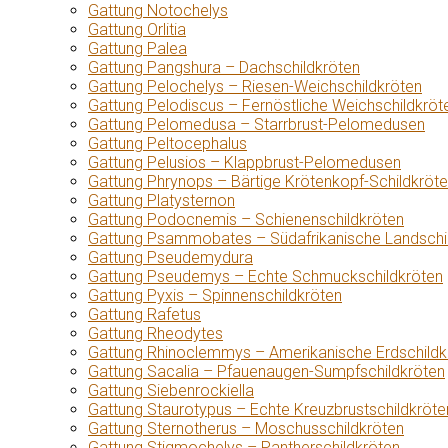
Gattung Notochelys
Gattung Orlitia
Gattung Palea
Gattung Pangshura – Dachschildkröten
Gattung Pelochelys – Riesen-Weichschildkröten
Gattung Pelodiscus – Fernöstliche Weichschildkröt
Gattung Pelomedusa – Starrbrust-Pelomedusen
Gattung Peltocephalus
Gattung Pelusios – Klappbrust-Pelomedusen
Gattung Phrynops – Bärtige Krötenkopf-Schildkröt
Gattung Platysternon
Gattung Podocnemis – Schienenschildkröten
Gattung Psammobates – Südafrikanische Landschi
Gattung Pseudemydura
Gattung Pseudemys – Echte Schmuckschildkröten
Gattung Pyxis – Spinnenschildkröten
Gattung Rafetus
Gattung Rheodytes
Gattung Rhinoclemmys – Amerikanische Erdschildk
Gattung Sacalia – Pfauenaugen-Sumpfschildkröten
Gattung Siebenrockiella
Gattung Staurotypus – Echte Kreuzbrustschildkröte
Gattung Sternotherus – Moschusschildkröten
Gattung Stigmochelys – Pantherschildkröten