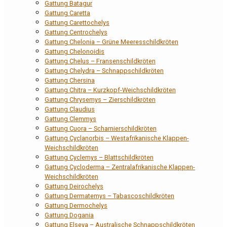
Gattung Batagur
Gattung Caretta
Gattung Carettochelys
Gattung Centrochelys
Gattung Chelonia – Grüne Meeresschildkröten
Gattung Chelonoidis
Gattung Chelus – Fransenschildkröten
Gattung Chelydra – Schnappschildkröten
Gattung Chersina
Gattung Chitra – Kurzkopf-Weichschildkröten
Gattung Chrysemys – Zierschildkröten
Gattung Claudius
Gattung Clemmys
Gattung Cuora – Scharnierschildkröten
Gattung Cyclanorbis – Westafrikanische Klappen-
Weichschildkröten
Gattung Cyclemys – Blattschildkröten
Gattung Cycloderma – Zentralafrikanische Klappen-
Weichschildkröten
Gattung Deirochelys
Gattung Dermatemys – Tabascoschildkröten
Gattung Dermochelys
Gattung Dogania
Gattung Elseya – Australische Schnappschildkröten