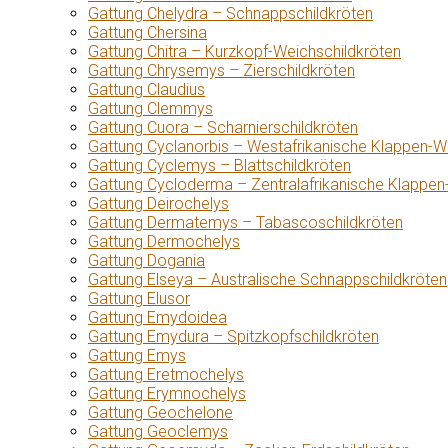
Gattung Chelydra – Schnappschildkröten
Gattung Chersina
Gattung Chitra – Kurzkopf-Weichschildkröten
Gattung Chrysemys – Zierschildkröten
Gattung Claudius
Gattung Clemmys
Gattung Cuora – Scharnierschildkröten
Gattung Cyclanorbis – Westafrikanische Klappen-W
Gattung Cyclemys – Blattschildkröten
Gattung Cycloderma – Zentralafrikanische Klappen
Gattung Deirochelys
Gattung Dermatemys – Tabascoschildkröten
Gattung Dermochelys
Gattung Dogania
Gattung Elseya – Australische Schnappschildkröten
Gattung Elusor
Gattung Emydoidea
Gattung Emydura – Spitzkopfschildkröten
Gattung Emys
Gattung Eretmochelys
Gattung Erymnochelys
Gattung Geochelone
Gattung Geoclemys