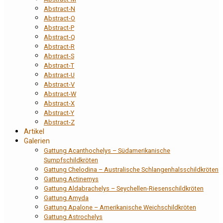
Abstract-N
Abstract-O
Abstract-P
Abstract-Q
Abstract-R
Abstract-S
Abstract-T
Abstract-U
Abstract-V
Abstract-W
Abstract-X
Abstract-Y
Abstract-Z
Artikel
Galerien
Gattung Acanthochelys – Südamerikanische
Sumpfschildkröten
Gattung Chelodina – Australische Schlangenhalsschildkröten
Gattung Actinemys
Gattung Aldabrachelys – Seychellen-Riesenschildkröten
Gattung Amyda
Gattung Apalone – Amerikanische Weichschildkröten
Gattung Astrochelys