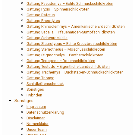
Gattung Pseudemys – Echte Schmuckschildkröten
Gattung Pyxis – Spinnenschildkröten
Gattung Rafetus
Gattung Rheodytes
Gattung Rhinoclemmys – Amerikanische Erdschildkröten
Gattung Sacalia – Pfauenaugen-Sumpfschildkröten
Gattung Siebenrockiella
Gattung Staurotypus – Echte Kreuzbrustschildkröten
Gattung Sternotherus – Moschusschildkröten
Gattung Stigmochelys – Pantherschildkröten
Gattung Terrapene – Dosenschildkröten
Gattung Testudo – Eigentliche Landschildkröten
Gattung Trachemys – Buchstaben-Schmuckschildkröten
Gattung Trionyx
Schildkrötenschmuck
Sonstiges
Hybriden
Sonstiges
Impressum
Datenschutzerklärung
Disclaimer
Nomenklatur
Unser Team