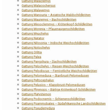
Gattung Malaclemys
Gattung Malacochersus
Gattung Malayemys
Gattung Manouria – Asiatische Waldschildkröten
Gattung Mauremys – Bachschildkröten
Gattung Mesoclemmys – Krötenkopf-Schildkröten
Gattung Morenia – Pfauenaugenschildkröten
Gattung Myuchelys
Gattung Natator
Gattung Nilssonia – Indische Weichschildkröten
Gattung Notochelys
Gattung Orlitia
Gattung Palea
Gattung Pangshura – Dachschildkröten
Gattung Pelochelys – Riesen-Weichschildkröten
Gattung Pelodiscus – Fernöstliche Weichschildkröten
Gattung Pelomedusa – Starrbrust-Pelomedusen
Gattung Peltocephalus
Gattung Pelusios – Klappbrust-Pelomedusen
Gattung Phrynops – Bärtige Krötenkopf-Schildkröten
Gattung Platysternon
Gattung Podocnemis – Schienenschildkröten
Gattung Psammobates – Südafrikanische Landschildkröten
Gattung Pseudemydura