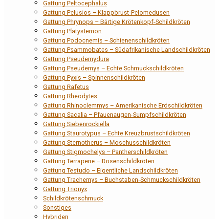
Gattung Peltocephalus
Gattung Pelusios – Klappbrust-Pelomedusen
Gattung Phrynops – Bärtige Krötenkopf-Schildkröten
Gattung Platysternon
Gattung Podocnemis – Schienenschildkröten
Gattung Psammobates – Südafrikanische Landschildkröten
Gattung Pseudemydura
Gattung Pseudemys – Echte Schmuckschildkröten
Gattung Pyxis – Spinnenschildkröten
Gattung Rafetus
Gattung Rheodytes
Gattung Rhinoclemmys – Amerikanische Erdschildkröten
Gattung Sacalia – Pfauenaugen-Sumpfschildkröten
Gattung Siebenrockiella
Gattung Staurotypus – Echte Kreuzbrustschildkröten
Gattung Sternotherus – Moschusschildkröten
Gattung Stigmochelys – Pantherschildkröten
Gattung Terrapene – Dosenschildkröten
Gattung Testudo – Eigentliche Landschildkröten
Gattung Trachemys – Buchstaben-Schmuckschildkröten
Gattung Trionyx
Schildkrötenschmuck
Sonstiges
Hybriden