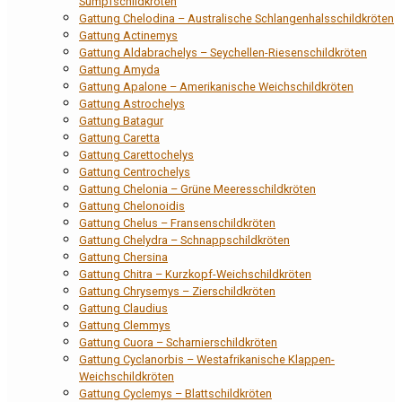
Sumpfschildkröten
Gattung Chelodina – Australische Schlangenhalsschildkröten
Gattung Actinemys
Gattung Aldabrachelys – Seychellen-Riesenschildkröten
Gattung Amyda
Gattung Apalone – Amerikanische Weichschildkröten
Gattung Astrochelys
Gattung Batagur
Gattung Caretta
Gattung Carettochelys
Gattung Centrochelys
Gattung Chelonia – Grüne Meeresschildkröten
Gattung Chelonoidis
Gattung Chelus – Fransenschildkröten
Gattung Chelydra – Schnappschildkröten
Gattung Chersina
Gattung Chitra – Kurzkopf-Weichschildkröten
Gattung Chrysemys – Zierschildkröten
Gattung Claudius
Gattung Clemmys
Gattung Cuora – Scharnierschildkröten
Gattung Cyclanorbis – Westafrikanische Klappen-
Weichschildkröten
Gattung Cyclemys – Blattschildkröten