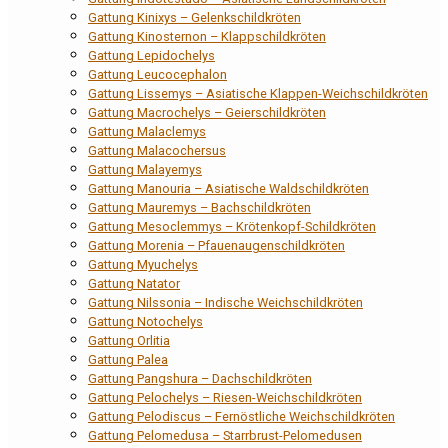
Gattung Kinixys – Gelenkschildkröten
Gattung Kinosternon – Klappschildkröten
Gattung Lepidochelys
Gattung Leucocephalon
Gattung Lissemys – Asiatische Klappen-Weichschildkröten
Gattung Macrochelys – Geierschildkröten
Gattung Malaclemys
Gattung Malacochersus
Gattung Malayemys
Gattung Manouria – Asiatische Waldschildkröten
Gattung Mauremys – Bachschildkröten
Gattung Mesoclemmys – Krötenkopf-Schildkröten
Gattung Morenia – Pfauenaugenschildkröten
Gattung Myuchelys
Gattung Natator
Gattung Nilssonia – Indische Weichschildkröten
Gattung Notochelys
Gattung Orlitia
Gattung Palea
Gattung Pangshura – Dachschildkröten
Gattung Pelochelys – Riesen-Weichschildkröten
Gattung Pelodiscus – Fernöstliche Weichschildkröten
Gattung Pelomedusa – Starrbrust-Pelomedusen