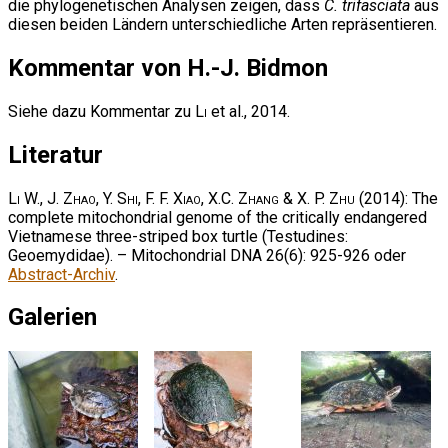
die phylogenetischen Analysen zeigen, dass
C. trifasciata
aus
diesen beiden Ländern unterschiedliche Arten repräsentieren.
Kommentar von H.-J. Bidmon
Siehe dazu Kommentar zu
Li
et al., 2014.
Literatur
Li W., J. Zhao, Y. Shi, F. F. Xiao, X.C. Zhang & X. P. Zhu
(2014): The
complete mitochondrial genome of the critically endangered
Vietnamese three-striped box turtle (Testudines:
Geoemydidae). – Mitochondrial DNA 26(6): 925-926 oder
Abstract-Archiv
.
Galerien