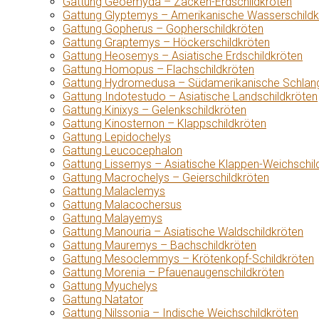
Gattung Geoemyda – Zacken-Erdschildkröten
Gattung Glyptemys – Amerikanische Wasserschildk
Gattung Gopherus – Gopherschildkröten
Gattung Graptemys – Höckerschildkröten
Gattung Heosemys – Asiatische Erdschildkröten
Gattung Homopus – Flachschildkröten
Gattung Hydromedusa – Südamerikanische Schlang
Gattung Indotestudo – Asiatische Landschildkröten
Gattung Kinixys – Gelenkschildkröten
Gattung Kinosternon – Klappschildkröten
Gattung Lepidochelys
Gattung Leucocephalon
Gattung Lissemys – Asiatische Klappen-Weichschil
Gattung Macrochelys – Geierschildkröten
Gattung Malaclemys
Gattung Malacochersus
Gattung Malayemys
Gattung Manouria – Asiatische Waldschildkröten
Gattung Mauremys – Bachschildkröten
Gattung Mesoclemmys – Krötenkopf-Schildkröten
Gattung Morenia – Pfauenaugenschildkröten
Gattung Myuchelys
Gattung Natator
Gattung Nilssonia – Indische Weichschildkröten