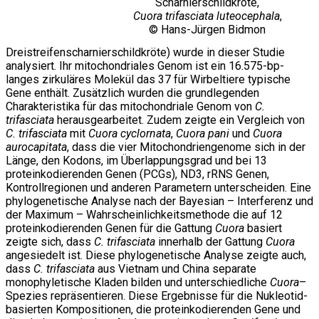
Scharnierschildkröte,
Cuora trifasciata luteocephala
,
© Hans-Jürgen Bidmon
Dreistreifenscharnierschildkröte) wurde in dieser Studie
analysiert. Ihr mitochondriales Genom ist ein 16.575-bp-
langes zirkuläres Molekül das 37 für Wirbeltiere typische
Gene enthält. Zusätzlich wurden die grundlegenden
Charakteristika für das mitochondriale Genom von
C.
trifasciata
herausgearbeitet. Zudem zeigte ein Vergleich von
C. trifasciata
mit
Cuora cyclornata
,
Cuora pani
und
Cuora
aurocapitata
, dass die vier Mitochondriengenome sich in der
Länge, den Kodons, im Überlappungsgrad und bei 13
proteinkodierenden Genen (PCGs), ND3, rRNS Genen,
Kontrollregionen und anderen Parametern unterscheiden. Eine
phylogenetische Analyse nach der Bayesian – Interferenz und
der Maximum – Wahrscheinlichkeitsmethode die auf 12
proteinkodierenden Genen für die Gattung
Cuora
basiert
zeigte sich, dass
C. trifasciata
innerhalb der Gattung
Cuora
angesiedelt ist. Diese phylogenetische Analyse zeigte auch,
dass
C. trifasciata
aus Vietnam und China separate
monophyletische Kladen bilden und unterschiedliche
Cuora
–
Spezies repräsentieren. Diese Ergebnisse für die Nukleotid-
basierten Kompositionen, die proteinkodierenden Gene und