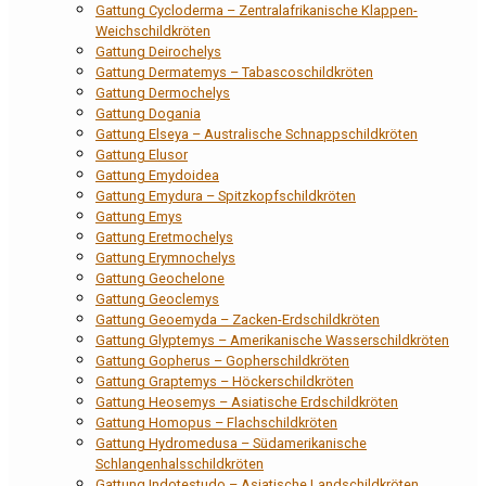
Gattung Cycloderma – Zentralafrikanische Klappen-
Weichschildkröten
Gattung Deirochelys
Gattung Dermatemys – Tabascoschildkröten
Gattung Dermochelys
Gattung Dogania
Gattung Elseya – Australische Schnappschildkröten
Gattung Elusor
Gattung Emydoidea
Gattung Emydura – Spitzkopfschildkröten
Gattung Emys
Gattung Eretmochelys
Gattung Erymnochelys
Gattung Geochelone
Gattung Geoclemys
Gattung Geoemyda – Zacken-Erdschildkröten
Gattung Glyptemys – Amerikanische Wasserschildkröten
Gattung Gopherus – Gopherschildkröten
Gattung Graptemys – Höckerschildkröten
Gattung Heosemys – Asiatische Erdschildkröten
Gattung Homopus – Flachschildkröten
Gattung Hydromedusa – Südamerikanische
Schlangenhalsschildkröten
Gattung Indotestudo – Asiatische Landschildkröten