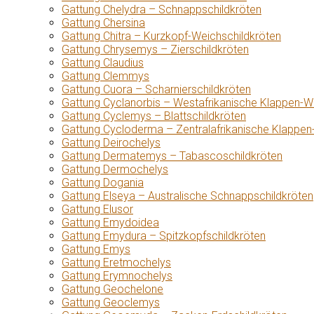
Gattung Chelydra – Schnappschildkröten
Gattung Chersina
Gattung Chitra – Kurzkopf-Weichschildkröten
Gattung Chrysemys – Zierschildkröten
Gattung Claudius
Gattung Clemmys
Gattung Cuora – Scharnierschildkröten
Gattung Cyclanorbis – Westafrikanische Klappen-W
Gattung Cyclemys – Blattschildkröten
Gattung Cycloderma – Zentralafrikanische Klappen
Gattung Deirochelys
Gattung Dermatemys – Tabascoschildkröten
Gattung Dermochelys
Gattung Dogania
Gattung Elseya – Australische Schnappschildkröten
Gattung Elusor
Gattung Emydoidea
Gattung Emydura – Spitzkopfschildkröten
Gattung Emys
Gattung Eretmochelys
Gattung Erymnochelys
Gattung Geochelone
Gattung Geoclemys