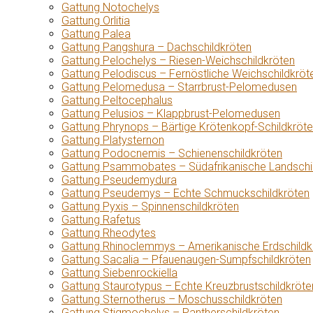
Gattung Notochelys
Gattung Orlitia
Gattung Palea
Gattung Pangshura – Dachschildkröten
Gattung Pelochelys – Riesen-Weichschildkröten
Gattung Pelodiscus – Fernöstliche Weichschildkröt
Gattung Pelomedusa – Starrbrust-Pelomedusen
Gattung Peltocephalus
Gattung Pelusios – Klappbrust-Pelomedusen
Gattung Phrynops – Bärtige Krötenkopf-Schildkröt
Gattung Platysternon
Gattung Podocnemis – Schienenschildkröten
Gattung Psammobates – Südafrikanische Landschi
Gattung Pseudemydura
Gattung Pseudemys – Echte Schmuckschildkröten
Gattung Pyxis – Spinnenschildkröten
Gattung Rafetus
Gattung Rheodytes
Gattung Rhinoclemmys – Amerikanische Erdschildk
Gattung Sacalia – Pfauenaugen-Sumpfschildkröten
Gattung Siebenrockiella
Gattung Staurotypus – Echte Kreuzbrustschildkröte
Gattung Sternotherus – Moschusschildkröten
Gattung Stigmochelys – Pantherschildkröten