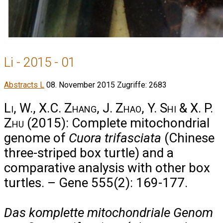
Li - 2015 - 01
Abstracts L
08. November 2015
Zugriffe: 2683
Li, W., X.C. Zhang, J. Zhao, Y. Shi & X. P.
Zhu
(2015): Complete mitochondrial
genome of
Cuora trifasciata
(Chinese
three-striped box turtle) and a
comparative analysis with other box
turtles. – Gene 555(2): 169-177.
Das komplette mitochondriale Genom