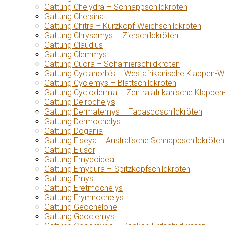
Gattung Chelydra – Schnappschildkröten
Gattung Chersina
Gattung Chitra – Kurzkopf-Weichschildkröten
Gattung Chrysemys – Zierschildkröten
Gattung Claudius
Gattung Clemmys
Gattung Cuora – Scharnierschildkröten
Gattung Cyclanorbis – Westafrikanische Klappen-W
Gattung Cyclemys – Blattschildkröten
Gattung Cycloderma – Zentralafrikanische Klappen
Gattung Deirochelys
Gattung Dermatemys – Tabascoschildkröten
Gattung Dermochelys
Gattung Dogania
Gattung Elseya – Australische Schnappschildkröten
Gattung Elusor
Gattung Emydoidea
Gattung Emydura – Spitzkopfschildkröten
Gattung Emys
Gattung Eretmochelys
Gattung Erymnochelys
Gattung Geochelone
Gattung Geoclemys