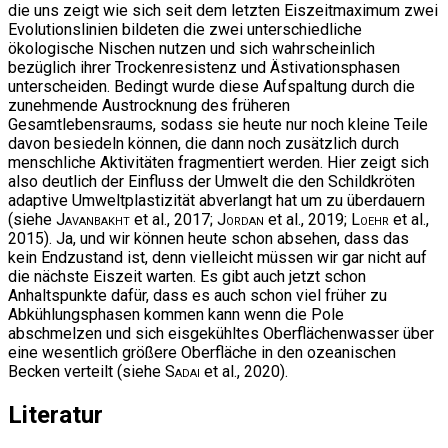
die uns zeigt wie sich seit dem letzten Eiszeitmaximum zwei
Evolutionslinien bildeten die zwei unterschiedliche
ökologische Nischen nutzen und sich wahrscheinlich
bezüglich ihrer Trockenresistenz und Ästivationsphasen
unterscheiden. Bedingt wurde diese Aufspaltung durch die
zunehmende Austrocknung des früheren
Gesamtlebensraums, sodass sie heute nur noch kleine Teile
davon besiedeln können, die dann noch zusätzlich durch
menschliche Aktivitäten fragmentiert werden. Hier zeigt sich
also deutlich der Einfluss der Umwelt die den Schildkröten
adaptive Umweltplastizität abverlangt hat um zu überdauern
(siehe
Javanbakht
et al., 2017;
Jordan
et al., 2019;
Loehr
et al.,
2015). Ja, und wir können heute schon absehen, dass das
kein Endzustand ist, denn vielleicht müssen wir gar nicht auf
die nächste Eiszeit warten. Es gibt auch jetzt schon
Anhaltspunkte dafür, dass es auch schon viel früher zu
Abkühlungsphasen kommen kann wenn die Pole
abschmelzen und sich eisgekühltes Oberflächenwasser über
eine wesentlich größere Oberfläche in den ozeanischen
Becken verteilt (siehe
Sadai
et al., 2020).
Literatur