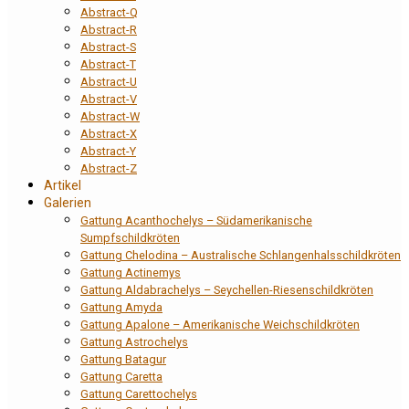
Abstract-Q
Abstract-R
Abstract-S
Abstract-T
Abstract-U
Abstract-V
Abstract-W
Abstract-X
Abstract-Y
Abstract-Z
Artikel
Galerien
Gattung Acanthochelys – Südamerikanische
Sumpfschildkröten
Gattung Chelodina – Australische Schlangenhalsschildkröten
Gattung Actinemys
Gattung Aldabrachelys – Seychellen-Riesenschildkröten
Gattung Amyda
Gattung Apalone – Amerikanische Weichschildkröten
Gattung Astrochelys
Gattung Batagur
Gattung Caretta
Gattung Carettochelys