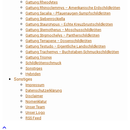
Gattung Rheodytes
Gattung Rhinoclemmys – Amerikanische Erdschildkröten
Gattung Sacalia – Pfauenaugen-Sumpfschildkröten
Gattung Siebenrockiella
Gattung Staurotypus – Echte Kreuzbrustschildkröten
Gattung Sternotherus – Moschusschildkröten
Gattung Stigmochelys – Pantherschildkröten
Gattung Terrapene – Dosenschildkröten
Gattung Testudo – Eigentliche Landschildkröten
Gattung Trachemys – Buchstaben-Schmuckschildkröten
Gattung Trionyx
Schildkrötenschmuck
Sonstiges
Hybriden
Sonstiges
Impressum
Datenschutzerklärung
Disclaimer
Nomenklatur
Unser Team
Unser Logo
RSS Feed