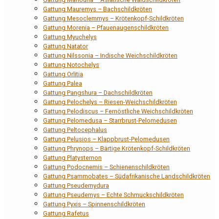
Gattung Mauremys – Bachschildkröten
Gattung Mesoclemmys – Krötenkopf-Schildkröten
Gattung Morenia – Pfauenaugenschildkröten
Gattung Myuchelys
Gattung Natator
Gattung Nilssonia – Indische Weichschildkröten
Gattung Notochelys
Gattung Orlitia
Gattung Palea
Gattung Pangshura – Dachschildkröten
Gattung Pelochelys – Riesen-Weichschildkröten
Gattung Pelodiscus – Fernöstliche Weichschildkröten
Gattung Pelomedusa – Starrbrust-Pelomedusen
Gattung Peltocephalus
Gattung Pelusios – Klappbrust-Pelomedusen
Gattung Phrynops – Bärtige Krötenkopf-Schildkröten
Gattung Platysternon
Gattung Podocnemis – Schienenschildkröten
Gattung Psammobates – Südafrikanische Landschildkröten
Gattung Pseudemydura
Gattung Pseudemys – Echte Schmuckschildkröten
Gattung Pyxis – Spinnenschildkröten
Gattung Rafetus