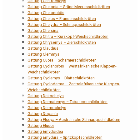
Gattung Centrochelys
Gattung Chelonia – Grüne Meeresschildkröten
Gattung Chelonoidis
Gattung Chelus – Fransenschildkröten
Gattung Chelydra – Schnappschildkröten
Gattung Chersina
Gattung Chitra – Kurzkopf-Weichschildkröten
Gattung Chrysemys – Zierschildkröten
Gattung Claudius
Gattung Clemmys
Gattung Cuora – Scharnierschildkröten
Gattung Cyclanorbis – Westafrikanische Klappen-
Weichschildkröten
Gattung Cyclemys – Blattschildkröten
Gattung Cycloderma – Zentralafrikanische Klappen-
Weichschildkröten
Gattung Deirochelys
Gattung Dermatemys – Tabascoschildkröten
Gattung Dermochelys
Gattung Dogania
Gattung Elseya – Australische Schnappschildkröten
Gattung Elusor
Gattung Emydoidea
Gattung Emydura – Spitzkopfschildkröten