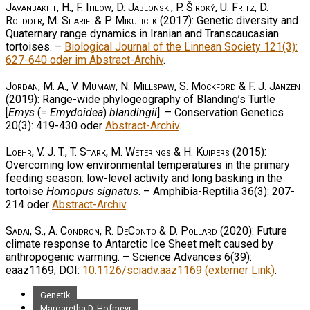
Javanbakht, H., F. Ihlow, D. Jablonski, P. Široký, U. Fritz, D.
Roedder, M. Sharifi & P. Mikulicek
(2017): Genetic diversity and
Quaternary range dynamics in Iranian and Transcaucasian
tortoises. –
Biological Journal of the Linnean Society 121(3):
627-640 oder im Abstract-Archiv
.
Jordan, M. A., V. Mumaw, N. Millspaw, S. Mockford & F. J. Janzen
(2019): Range-wide phylogeography of Blanding’s Turtle
[
Emys
(=
Emydoidea
)
blandingii
]. – Conservation Genetics
20(3): 419-430 oder
Abstract-Archiv
.
Loehr, V. J. T., T. Stark, M. Weterings & H. Kuipers
(2015):
Overcoming low environmental temperatures in the primary
feeding season: low-level activity and long basking in the
tortoise
Homopus signatus
. – Amphibia-Reptilia 36(3): 207-
214 oder
Abstract-Archiv
.
Sadai, S., A. Condron, R. DeConto & D. Pollard
(2020): Future
climate response to Antarctic Ice Sheet melt caused by
anthropogenic warming. – Science Advances 6(39):
eaaz1169; DOI:
10.1126/sciadv.aaz1169 (externer Link)
.
Genetik
Margaretha D. Hofmeyr