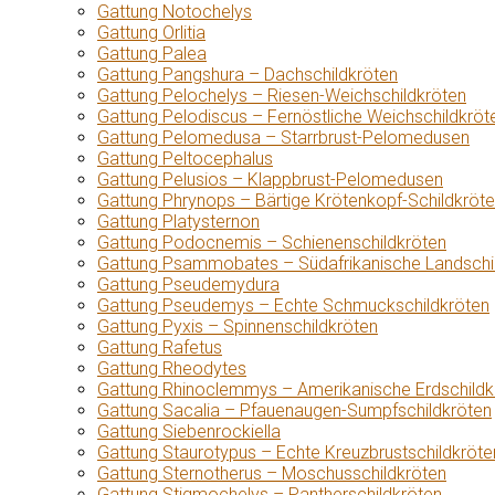
Gattung Notochelys
Gattung Orlitia
Gattung Palea
Gattung Pangshura – Dachschildkröten
Gattung Pelochelys – Riesen-Weichschildkröten
Gattung Pelodiscus – Fernöstliche Weichschildkröt
Gattung Pelomedusa – Starrbrust-Pelomedusen
Gattung Peltocephalus
Gattung Pelusios – Klappbrust-Pelomedusen
Gattung Phrynops – Bärtige Krötenkopf-Schildkröt
Gattung Platysternon
Gattung Podocnemis – Schienenschildkröten
Gattung Psammobates – Südafrikanische Landschi
Gattung Pseudemydura
Gattung Pseudemys – Echte Schmuckschildkröten
Gattung Pyxis – Spinnenschildkröten
Gattung Rafetus
Gattung Rheodytes
Gattung Rhinoclemmys – Amerikanische Erdschildk
Gattung Sacalia – Pfauenaugen-Sumpfschildkröten
Gattung Siebenrockiella
Gattung Staurotypus – Echte Kreuzbrustschildkröte
Gattung Sternotherus – Moschusschildkröten
Gattung Stigmochelys – Pantherschildkröten