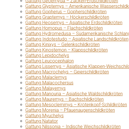
Gattung Geoemyda – Zacken-Erdschildkröten
Gattung Glyptemys – Amerikanische Wasserschildk
Gattung Gopherus – Gopherschildkröten
Gattung Graptemys – Höckerschildkröten
Gattung Heosemys – Asiatische Erdschildkröten
Gattung Homopus – Flachschildkröten
Gattung Hydromedusa – Südamerikanische Schlang
Gattung Indotestudo – Asiatische Landschildkröten
Gattung Kinixys – Gelenkschildkröten
Gattung Kinosternon – Klappschildkröten
Gattung Lepidochelys
Gattung Leucocephalon
Gattung Lissemys – Asiatische Klappen-Weichschil
Gattung Macrochelys – Geierschildkröten
Gattung Malaclemys
Gattung Malacochersus
Gattung Malayemys
Gattung Manouria – Asiatische Waldschildkröten
Gattung Mauremys – Bachschildkröten
Gattung Mesoclemmys – Krötenkopf-Schildkröten
Gattung Morenia – Pfauenaugenschildkröten
Gattung Myuchelys
Gattung Natator
Gattung Nilssonia – Indische Weichschildkröten