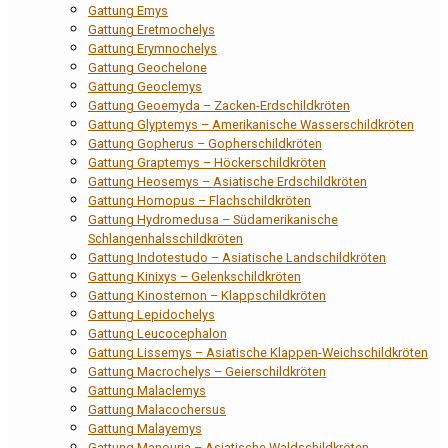
Gattung Emys
Gattung Eretmochelys
Gattung Erymnochelys
Gattung Geochelone
Gattung Geoclemys
Gattung Geoemyda – Zacken-Erdschildkröten
Gattung Glyptemys – Amerikanische Wasserschildkröten
Gattung Gopherus – Gopherschildkröten
Gattung Graptemys – Höckerschildkröten
Gattung Heosemys – Asiatische Erdschildkröten
Gattung Homopus – Flachschildkröten
Gattung Hydromedusa – Südamerikanische
Schlangenhalsschildkröten
Gattung Indotestudo – Asiatische Landschildkröten
Gattung Kinixys – Gelenkschildkröten
Gattung Kinosternon – Klappschildkröten
Gattung Lepidochelys
Gattung Leucocephalon
Gattung Lissemys – Asiatische Klappen-Weichschildkröten
Gattung Macrochelys – Geierschildkröten
Gattung Malaclemys
Gattung Malacochersus
Gattung Malayemys
Gattung Manouria – Asiatische Waldschildkröten