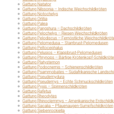
Gattung Natator
Gattung Nilssonia – Indische Weichschildkröten
Gattung Notochelys
Gattung Orlitia
Gattung Palea
Gattung Pangshura – Dachschildkröten
Gattung Pelochelys – Riesen-Weichschildkröten
Gattung Pelodiscus – Fernöstliche Weichschildkröt
Gattung Pelomedusa – Starrbrust-Pelomedusen
Gattung Peltocephalus
Gattung Pelusios – Klappbrust-Pelomedusen
Gattung Phrynops – Bärtige Krötenkopf-Schildkröt
Gattung Platysternon
Gattung Podocnemis – Schienenschildkröten
Gattung Psammobates – Südafrikanische Landschi
Gattung Pseudemydura
Gattung Pseudemys – Echte Schmuckschildkröten
Gattung Pyxis – Spinnenschildkröten
Gattung Rafetus
Gattung Rheodytes
Gattung Rhinoclemmys – Amerikanische Erdschildk
Gattung Sacalia – Pfauenaugen-Sumpfschildkröten
Gattung Siebenrockiella