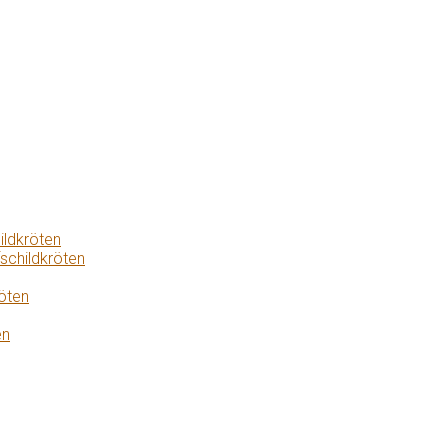
ildkröten
schildkröten
öten
en