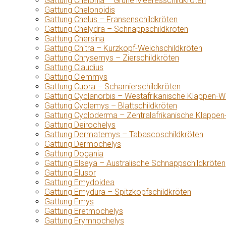
Gattung Chelonia – Grüne Meeresschildkröten
Gattung Chelonoidis
Gattung Chelus – Fransenschildkröten
Gattung Chelydra – Schnappschildkröten
Gattung Chersina
Gattung Chitra – Kurzkopf-Weichschildkröten
Gattung Chrysemys – Zierschildkröten
Gattung Claudius
Gattung Clemmys
Gattung Cuora – Scharnierschildkröten
Gattung Cyclanorbis – Westafrikanische Klappen-W
Gattung Cyclemys – Blattschildkröten
Gattung Cycloderma – Zentralafrikanische Klappen
Gattung Deirochelys
Gattung Dermatemys – Tabascoschildkröten
Gattung Dermochelys
Gattung Dogania
Gattung Elseya – Australische Schnappschildkröten
Gattung Elusor
Gattung Emydoidea
Gattung Emydura – Spitzkopfschildkröten
Gattung Emys
Gattung Eretmochelys
Gattung Erymnochelys