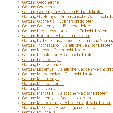
Gattung Geochelone
Gattung Geoclemys
Gattung Geoemyda – Zacken-Erdschildkröten
Gattung Glyptemys – Amerikanische Wasserschildk
Gattung Gopherus – Gopherschildkröten
Gattung Graptemys – Höckerschildkröten
Gattung Heosemys – Asiatische Erdschildkröten
Gattung Homopus – Flachschildkröten
Gattung Hydromedusa – Südamerikanische Schlang
Gattung Indotestudo – Asiatische Landschildkröten
Gattung Kinixys – Gelenkschildkröten
Gattung Kinosternon – Klappschildkröten
Gattung Lepidochelys
Gattung Leucocephalon
Gattung Lissemys – Asiatische Klappen-Weichschil
Gattung Macrochelys – Geierschildkröten
Gattung Malaclemys
Gattung Malacochersus
Gattung Malayemys
Gattung Manouria – Asiatische Waldschildkröten
Gattung Mauremys – Bachschildkröten
Gattung Mesoclemmys – Krötenkopf-Schildkröten
Gattung Morenia – Pfauenaugenschildkröten
Gattung Myuchelys