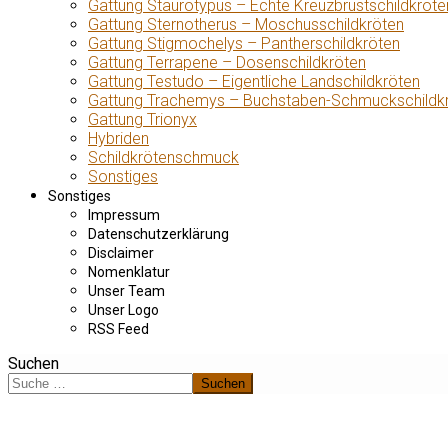
Gattung Staurotypus – Echte Kreuzbrustschildkröte
Gattung Sternotherus – Moschusschildkröten
Gattung Stigmochelys – Pantherschildkröten
Gattung Terrapene – Dosenschildkröten
Gattung Testudo – Eigentliche Landschildkröten
Gattung Trachemys – Buchstaben-Schmuckschildk
Gattung Trionyx
Hybriden
Schildkrötenschmuck
Sonstiges
Sonstiges
Impressum
Datenschutzerklärung
Disclaimer
Nomenklatur
Unser Team
Unser Logo
RSS Feed
Suchen
Suchen