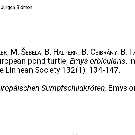
ler, M. Šebela, B. Halpern, B. Csibrány, B. 
uropean pond turtle,
Emys orbicularis
, 
he Linnean Society 132(1): 134-147.
Europäischen Sumpfschildkröten,
Emys or