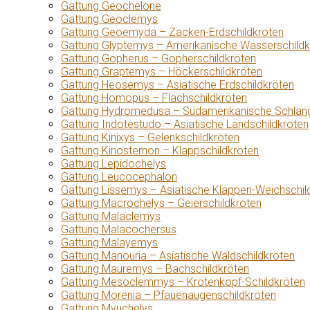
Gattung Geochelone
Gattung Geoclemys
Gattung Geoemyda – Zacken-Erdschildkröten
Gattung Glyptemys – Amerikanische Wasserschildk
Gattung Gopherus – Gopherschildkröten
Gattung Graptemys – Höckerschildkröten
Gattung Heosemys – Asiatische Erdschildkröten
Gattung Homopus – Flachschildkröten
Gattung Hydromedusa – Südamerikanische Schlang
Gattung Indotestudo – Asiatische Landschildkröten
Gattung Kinixys – Gelenkschildkröten
Gattung Kinosternon – Klappschildkröten
Gattung Lepidochelys
Gattung Leucocephalon
Gattung Lissemys – Asiatische Klappen-Weichschil
Gattung Macrochelys – Geierschildkröten
Gattung Malaclemys
Gattung Malacochersus
Gattung Malayemys
Gattung Manouria – Asiatische Waldschildkröten
Gattung Mauremys – Bachschildkröten
Gattung Mesoclemmys – Krötenkopf-Schildkröten
Gattung Morenia – Pfauenaugenschildkröten
Gattung Myuchelys