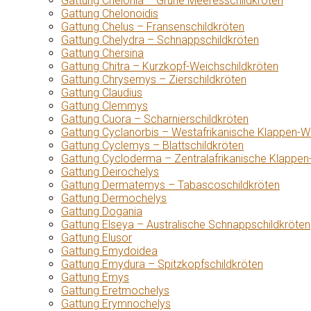
Gattung Chelonia – Grüne Meeresschildkröten
Gattung Chelonoidis
Gattung Chelus – Fransenschildkröten
Gattung Chelydra – Schnappschildkröten
Gattung Chersina
Gattung Chitra – Kurzkopf-Weichschildkröten
Gattung Chrysemys – Zierschildkröten
Gattung Claudius
Gattung Clemmys
Gattung Cuora – Scharnierschildkröten
Gattung Cyclanorbis – Westafrikanische Klappen-W
Gattung Cyclemys – Blattschildkröten
Gattung Cycloderma – Zentralafrikanische Klappen
Gattung Deirochelys
Gattung Dermatemys – Tabascoschildkröten
Gattung Dermochelys
Gattung Dogania
Gattung Elseya – Australische Schnappschildkröten
Gattung Elusor
Gattung Emydoidea
Gattung Emydura – Spitzkopfschildkröten
Gattung Emys
Gattung Eretmochelys
Gattung Erymnochelys