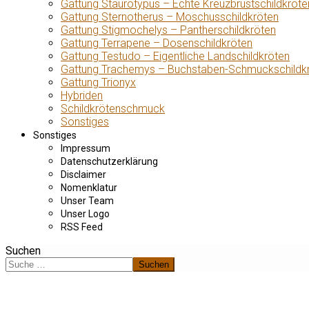
Gattung Staurotypus – Echte Kreuzbrustschildkröte
Gattung Sternotherus – Moschusschildkröten
Gattung Stigmochelys – Pantherschildkröten
Gattung Terrapene – Dosenschildkröten
Gattung Testudo – Eigentliche Landschildkröten
Gattung Trachemys – Buchstaben-Schmuckschildk
Gattung Trionyx
Hybriden
Schildkrötenschmuck
Sonstiges
Sonstiges
Impressum
Datenschutzerklärung
Disclaimer
Nomenklatur
Unser Team
Unser Logo
RSS Feed
Suchen
Suchen