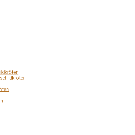
ildkröten
schildkröten
öten
en