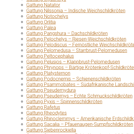
Gattung Natator
Gattung Nilssonia – Indische Weichschildkröten
Gattung Notochelys
Gattung Orlitia
Gattung Palea
Gattung Pangshura – Dachschildkröten
Gattung Pelochelys – Riesen-Weichschildkröten
Gattung Pelodiscus – Fernöstliche Weichschildkröt
Gattung Pelomedusa – Starrbrust-Pelomedusen
Gattung Peltocephalus
Gattung Pelusios – Klappbrust-Pelomedusen
Gattung Phrynops – Bärtige Krötenkopf-Schildkröt
Gattung Platysternon
Gattung Podocnemis – Schienenschildkröten
Gattung Psammobates – Südafrikanische Landschi
Gattung Pseudemydura
Gattung Pseudemys – Echte Schmuckschildkröten
Gattung Pyxis – Spinnenschildkröten
Gattung Rafetus
Gattung Rheodytes
Gattung Rhinoclemmys – Amerikanische Erdschildk
Gattung Sacalia – Pfauenaugen-Sumpfschildkröten
Gattung Siebenrockiella