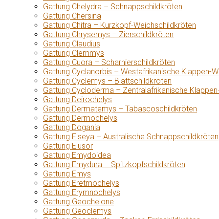
Gattung Chelydra – Schnappschildkröten
Gattung Chersina
Gattung Chitra – Kurzkopf-Weichschildkröten
Gattung Chrysemys – Zierschildkröten
Gattung Claudius
Gattung Clemmys
Gattung Cuora – Scharnierschildkröten
Gattung Cyclanorbis – Westafrikanische Klappen-W
Gattung Cyclemys – Blattschildkröten
Gattung Cycloderma – Zentralafrikanische Klappen
Gattung Deirochelys
Gattung Dermatemys – Tabascoschildkröten
Gattung Dermochelys
Gattung Dogania
Gattung Elseya – Australische Schnappschildkröten
Gattung Elusor
Gattung Emydoidea
Gattung Emydura – Spitzkopfschildkröten
Gattung Emys
Gattung Eretmochelys
Gattung Erymnochelys
Gattung Geochelone
Gattung Geoclemys