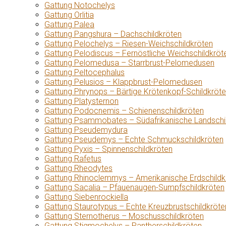
Gattung Notochelys
Gattung Orlitia
Gattung Palea
Gattung Pangshura – Dachschildkröten
Gattung Pelochelys – Riesen-Weichschildkröten
Gattung Pelodiscus – Fernöstliche Weichschildkröt
Gattung Pelomedusa – Starrbrust-Pelomedusen
Gattung Peltocephalus
Gattung Pelusios – Klappbrust-Pelomedusen
Gattung Phrynops – Bärtige Krötenkopf-Schildkröt
Gattung Platysternon
Gattung Podocnemis – Schienenschildkröten
Gattung Psammobates – Südafrikanische Landschi
Gattung Pseudemydura
Gattung Pseudemys – Echte Schmuckschildkröten
Gattung Pyxis – Spinnenschildkröten
Gattung Rafetus
Gattung Rheodytes
Gattung Rhinoclemmys – Amerikanische Erdschildk
Gattung Sacalia – Pfauenaugen-Sumpfschildkröten
Gattung Siebenrockiella
Gattung Staurotypus – Echte Kreuzbrustschildkröte
Gattung Sternotherus – Moschusschildkröten
Gattung Stigmochelys – Pantherschildkröten