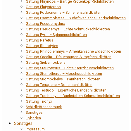
Gattung Phrynops – Bärtige Krötenkopf-Schildkröten
Gattung Platysternon
Gattung Podocnemis – Schienenschildkröten
Gattung Psammobates – Südafrikanische Landschildkröten
Gattung Pseudemydura
Gattung Pseudemys – Echte Schmuckschildkröten
Gattung Pyxis – Spinnenschildkröten
Gattung Rafetus
Gattung Rheodytes
Gattung Rhinoclemmys – Amerikanische Erdschildkröten
Gattung Sacalia – Pfauenaugen-Sumpfschildkröten
Gattung Siebenrockiella
Gattung Staurotypus – Echte Kreuzbrustschildkröten
Gattung Sternotherus – Moschusschildkröten
Gattung Stigmochelys – Pantherschildkröten
Gattung Terrapene – Dosenschildkröten
Gattung Testudo – Eigentliche Landschildkröten
Gattung Trachemys – Buchstaben-Schmuckschildkröten
Gattung Trionyx
Schildkrötenschmuck
Sonstiges
Hybriden
Sonstiges
Impressum