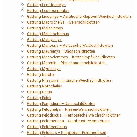
Gattung Lepidochelys
Gattung Leucocephalon
Gattung Lissemys – Asiatische Klappen-Weichschildkröten
Gattung Macrochelys – Geierschildkröten
Gattung Malaclemys
Gattung Malacochersus
Gattung Malayemys
Gattung Manouria – Asiatische Waldschildkröten
Gattung Mauremys – Bachschildkröten
Gattung Mesoclemmys – Krötenkopf-Schildkröten
Gattung Morenia – Pfauenaugenschildkröten
Gattung Myuchelys
Gattung Natator
Gattung Nilssonia – Indische Weichschildkröten
Gattung Notochelys
Gattung Orlitia
Gattung Palea
Gattung Pangshura – Dachschildkröten
Gattung Pelochelys – Riesen-Weichschildkröten
Gattung Pelodiscus – Fernöstliche Weichschildkröten
Gattung Pelomedusa – Starrbrust-Pelomedusen
Gattung Peltocephalus
Gattung Pelusios – Klappbrust-Pelomedusen