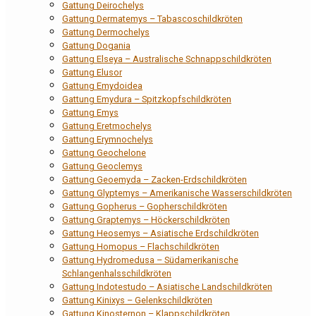
Gattung Deirochelys
Gattung Dermatemys – Tabascoschildkröten
Gattung Dermochelys
Gattung Dogania
Gattung Elseya – Australische Schnappschildkröten
Gattung Elusor
Gattung Emydoidea
Gattung Emydura – Spitzkopfschildkröten
Gattung Emys
Gattung Eretmochelys
Gattung Erymnochelys
Gattung Geochelone
Gattung Geoclemys
Gattung Geoemyda – Zacken-Erdschildkröten
Gattung Glyptemys – Amerikanische Wasserschildkröten
Gattung Gopherus – Gopherschildkröten
Gattung Graptemys – Höckerschildkröten
Gattung Heosemys – Asiatische Erdschildkröten
Gattung Homopus – Flachschildkröten
Gattung Hydromedusa – Südamerikanische
Schlangenhalsschildkröten
Gattung Indotestudo – Asiatische Landschildkröten
Gattung Kinixys – Gelenkschildkröten
Gattung Kinosternon – Klappschildkröten