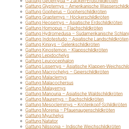
Gattung Geoemyda – Zacken-Erdschildkröten
Gattung Glyptemys – Amerikanische Wasserschildk
Gattung Gopherus – Gopherschildkröten
Gattung Graptemys – Höckerschildkröten
Gattung Heosemys – Asiatische Erdschildkröten
Gattung Homopus – Flachschildkröten
Gattung Hydromedusa – Südamerikanische Schlang
Gattung Indotestudo – Asiatische Landschildkröten
Gattung Kinixys – Gelenkschildkröten
Gattung Kinosternon – Klappschildkröten
Gattung Lepidochelys
Gattung Leucocephalon
Gattung Lissemys – Asiatische Klappen-Weichschil
Gattung Macrochelys – Geierschildkröten
Gattung Malaclemys
Gattung Malacochersus
Gattung Malayemys
Gattung Manouria – Asiatische Waldschildkröten
Gattung Mauremys – Bachschildkröten
Gattung Mesoclemmys – Krötenkopf-Schildkröten
Gattung Morenia – Pfauenaugenschildkröten
Gattung Myuchelys
Gattung Natator
Gattung Nilssonia – Indische Weichschildkröten