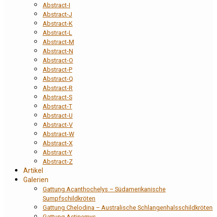
Abstract-I
Abstract-J
Abstract-K
Abstract-L
Abstract-M
Abstract-N
Abstract-O
Abstract-P
Abstract-Q
Abstract-R
Abstract-S
Abstract-T
Abstract-U
Abstract-V
Abstract-W
Abstract-X
Abstract-Y
Abstract-Z
Artikel
Galerien
Gattung Acanthochelys – Südamerikanische
Sumpfschildkröten
Gattung Chelodina – Australische Schlangenhalsschildkröten
Gattung Actinemys