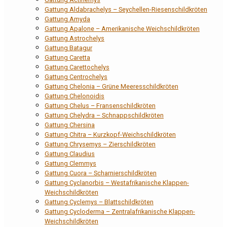
Gattung Aldabrachelys – Seychellen-Riesenschildkröten
Gattung Amyda
Gattung Apalone – Amerikanische Weichschildkröten
Gattung Astrochelys
Gattung Batagur
Gattung Caretta
Gattung Carettochelys
Gattung Centrochelys
Gattung Chelonia – Grüne Meeresschildkröten
Gattung Chelonoidis
Gattung Chelus – Fransenschildkröten
Gattung Chelydra – Schnappschildkröten
Gattung Chersina
Gattung Chitra – Kurzkopf-Weichschildkröten
Gattung Chrysemys – Zierschildkröten
Gattung Claudius
Gattung Clemmys
Gattung Cuora – Scharnierschildkröten
Gattung Cyclanorbis – Westafrikanische Klappen-
Weichschildkröten
Gattung Cyclemys – Blattschildkröten
Gattung Cycloderma – Zentralafrikanische Klappen-
Weichschildkröten