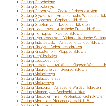
Gattung Geochelone
Gattung Geoclemys
Gattung Geoemyda – Zacken-Erdschildkröten
Gattung Glyptemys – Amerikanische Wasserschildk
Gattung Gopherus – Gopherschildkröten
Gattung Graptemys – Höckerschildkröten
Gattung Heosemys – Asiatische Erdschildkröten
Gattung Homopus – Flachschildkröten
Gattung Hydromedusa – Südamerikanische Schlang
Gattung Indotestudo – Asiatische Landschildkröten
Gattung Kinixys – Gelenkschildkröten
Gattung Kinosternon – Klappschildkröten
Gattung Lepidochelys
Gattung Leucocephalon
Gattung Lissemys – Asiatische Klappen-Weichschil
Gattung Macrochelys – Geierschildkröten
Gattung Malaclemys
Gattung Malacochersus
Gattung Malayemys
Gattung Manouria – Asiatische Waldschildkröten
Gattung Mauremys – Bachschildkröten
Gattung Mesoclemmys – Krötenkopf-Schildkröten
Gattung Morenia – Pfauenaugenschildkröten
Gattung Myuchelys