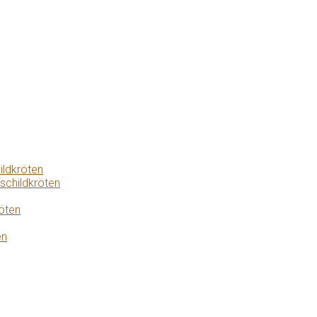
ildkröten
schildkröten
öten
en