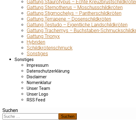
Gattung Staurotypus – Echte Kreuzbrustschildkröte
Gattung Sternotherus – Moschusschildkröten
Gattung Stigmochelys – Pantherschildkröten
Gattung Terrapene – Dosenschildkröten
Gattung Testudo – Eigentliche Landschildkröten
Gattung Trachemys – Buchstaben-Schmuckschildk
Gattung Trionyx
Hybriden
Schildkrötenschmuck
Sonstiges
Sonstiges
Impressum
Datenschutzerklärung
Disclaimer
Nomenklatur
Unser Team
Unser Logo
RSS Feed
Suchen
Suchen