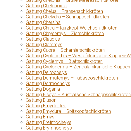
Gattung Chelonia – Grüne Meeresschildkröten
Gattung Chelonoidis
Gattung Chelus – Fransenschildkröten
Gattung Chelydra – Schnappschildkröten
Gattung Chersina
Gattung Chitra – Kurzkopf-Weichschildkröten
Gattung Chrysemys – Zierschildkröten
Gattung Claudius
Gattung Clemmys
Gattung Cuora – Scharnierschildkröten
Gattung Cyclanorbis – Westafrikanische Klappen-W
Gattung Cyclemys – Blattschildkröten
Gattung Cycloderma – Zentralafrikanische Klappen
Gattung Deirochelys
Gattung Dermatemys – Tabascoschildkröten
Gattung Dermochelys
Gattung Dogania
Gattung Elseya – Australische Schnappschildkröten
Gattung Elusor
Gattung Emydoidea
Gattung Emydura – Spitzkopfschildkröten
Gattung Emys
Gattung Eretmochelys
Gattung Erymnochelys