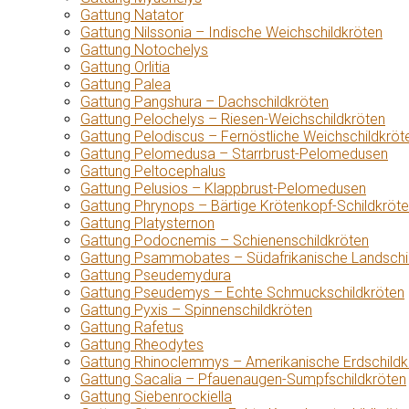
Gattung Natator
Gattung Nilssonia – Indische Weichschildkröten
Gattung Notochelys
Gattung Orlitia
Gattung Palea
Gattung Pangshura – Dachschildkröten
Gattung Pelochelys – Riesen-Weichschildkröten
Gattung Pelodiscus – Fernöstliche Weichschildkröt
Gattung Pelomedusa – Starrbrust-Pelomedusen
Gattung Peltocephalus
Gattung Pelusios – Klappbrust-Pelomedusen
Gattung Phrynops – Bärtige Krötenkopf-Schildkröt
Gattung Platysternon
Gattung Podocnemis – Schienenschildkröten
Gattung Psammobates – Südafrikanische Landschi
Gattung Pseudemydura
Gattung Pseudemys – Echte Schmuckschildkröten
Gattung Pyxis – Spinnenschildkröten
Gattung Rafetus
Gattung Rheodytes
Gattung Rhinoclemmys – Amerikanische Erdschildk
Gattung Sacalia – Pfauenaugen-Sumpfschildkröten
Gattung Siebenrockiella