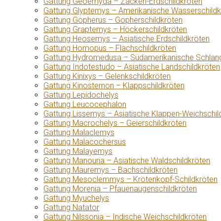
Gattung Geoemyda – Zacken-Erdschildkröten
Gattung Glyptemys – Amerikanische Wasserschildk
Gattung Gopherus – Gopherschildkröten
Gattung Graptemys – Höckerschildkröten
Gattung Heosemys – Asiatische Erdschildkröten
Gattung Homopus – Flachschildkröten
Gattung Hydromedusa – Südamerikanische Schlang
Gattung Indotestudo – Asiatische Landschildkröten
Gattung Kinixys – Gelenkschildkröten
Gattung Kinosternon – Klappschildkröten
Gattung Lepidochelys
Gattung Leucocephalon
Gattung Lissemys – Asiatische Klappen-Weichschil
Gattung Macrochelys – Geierschildkröten
Gattung Malaclemys
Gattung Malacochersus
Gattung Malayemys
Gattung Manouria – Asiatische Waldschildkröten
Gattung Mauremys – Bachschildkröten
Gattung Mesoclemmys – Krötenkopf-Schildkröten
Gattung Morenia – Pfauenaugenschildkröten
Gattung Myuchelys
Gattung Natator
Gattung Nilssonia – Indische Weichschildkröten