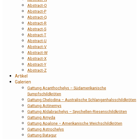
Abstract-O
Abstract-P
Abstract-Q
Abstract-R
Abstract-S
Abstract-T
Abstract-U
Abstract-V
Abstract-W
Abstract-X
Abstract-Y
Abstract-Z
Artikel
Galerien
Gattung Acanthochelys – Südamerikanische
Sumpfschildkröten
Gattung Chelodina – Australische Schlangenhalsschildkröten
Gattung Actinemys
Gattung Aldabrachelys – Seychellen-Riesenschildkröten
Gattung Amyda
Gattung Apalone – Amerikanische Weichschildkröten
Gattung Astrochelys
Gattung Batagur