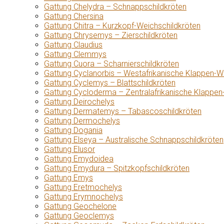
Gattung Chelydra – Schnappschildkröten
Gattung Chersina
Gattung Chitra – Kurzkopf-Weichschildkröten
Gattung Chrysemys – Zierschildkröten
Gattung Claudius
Gattung Clemmys
Gattung Cuora – Scharnierschildkröten
Gattung Cyclanorbis – Westafrikanische Klappen-W
Gattung Cyclemys – Blattschildkröten
Gattung Cycloderma – Zentralafrikanische Klappen
Gattung Deirochelys
Gattung Dermatemys – Tabascoschildkröten
Gattung Dermochelys
Gattung Dogania
Gattung Elseya – Australische Schnappschildkröten
Gattung Elusor
Gattung Emydoidea
Gattung Emydura – Spitzkopfschildkröten
Gattung Emys
Gattung Eretmochelys
Gattung Erymnochelys
Gattung Geochelone
Gattung Geoclemys