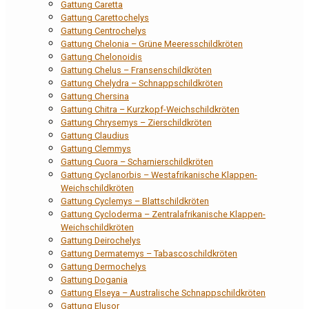
Gattung Caretta
Gattung Carettochelys
Gattung Centrochelys
Gattung Chelonia – Grüne Meeresschildkröten
Gattung Chelonoidis
Gattung Chelus – Fransenschildkröten
Gattung Chelydra – Schnappschildkröten
Gattung Chersina
Gattung Chitra – Kurzkopf-Weichschildkröten
Gattung Chrysemys – Zierschildkröten
Gattung Claudius
Gattung Clemmys
Gattung Cuora – Scharnierschildkröten
Gattung Cyclanorbis – Westafrikanische Klappen-
Weichschildkröten
Gattung Cyclemys – Blattschildkröten
Gattung Cycloderma – Zentralafrikanische Klappen-
Weichschildkröten
Gattung Deirochelys
Gattung Dermatemys – Tabascoschildkröten
Gattung Dermochelys
Gattung Dogania
Gattung Elseya – Australische Schnappschildkröten
Gattung Elusor