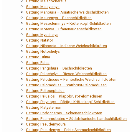
Gattung Malacochersus
Gattung Malayemys
Gattung Manouria – Asiatische Waldschildkröten
Gattung Mauremys – Bachschildkröten
Gattung Mesoclemmys – Krötenkopf-Schildkröten
Gattung Morenia – Pfauenaugenschildkröten
Gattung Myuchelys
Gattung Natator
Gattung Nilssonia – Indische Weichschildkröten
Gattung Notochelys
Gattung Orlitia
Gattung Palea
Gattung Pangshura – Dachschildkröten
Gattung Pelochelys – Riesen-Weichschildkröten
Gattung Pelodiscus – Fernöstliche Weichschildkröten
Gattung Pelomedusa – Starrbrust-Pelomedusen
Gattung Peltocephalus
Gattung Pelusios – Klappbrust-Pelomedusen
Gattung Phrynops – Bärtige Krötenkopf-Schildkröten
Gattung Platysternon
Gattung Podocnemis – Schienenschildkröten
Gattung Psammobates – Südafrikanische Landschildkröten
Gattung Pseudemydura
Gattung Pseudemys – Echte Schmuckschildkröten