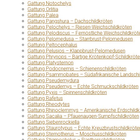
Gattung Notochelys
Gattung Orlitia
Gattung Palea
Gattung Pangshura – Dachschildkröten
Gattung Pelochelys – Riesen-Weichschildkröten
Gattung Pelodiscus – Fernöstliche Weichschildkröt
Gattung Pelomedusa – Starrbrust-Pelomedusen
Gattung Peltocephalus
Gattung Pelusios – Klappbrust-Pelomedusen
Gattung Phrynops – Bärtige Krötenkopf-Schildkröt
Gattung Platysternon
Gattung Podocnemis – Schienenschildkröten
Gattung Psammobates – Südafrikanische Landschi
Gattung Pseudemydura
Gattung Pseudemys – Echte Schmuckschildkröten
Gattung Pyxis – Spinnenschildkröten
Gattung Rafetus
Gattung Rheodytes
Gattung Rhinoclemmys – Amerikanische Erdschildk
Gattung Sacalia – Pfauenaugen-Sumpfschildkröten
Gattung Siebenrockiella
Gattung Staurotypus – Echte Kreuzbrustschildkröte
Gattung Sternotherus – Moschusschildkröten
Gattung Stigmochelys – Pantherschildkröten