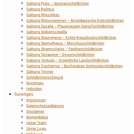
Gattung Pyxis – Spinnenschildkröten
Gattung Rafetus
Gattung Rheodytes
Gattung Rhinoclemmys – Amerikanische Erdschildkröten
Gattung Sacalia – Pfauenaugen-Sumpfschildkröten
Gattung Siebenrockiella
Gattung Staurotypus – Echte Kreuzbrustschildkröten
Gattung Sternotherus – Moschusschildkröten
Gattung Stigmochelys – Pantherschildkröten
Gattung Terrapene – Dosenschildkröten
Gattung Testudo – Eigentliche Landschildkröten
Gattung Trachemys – Buchstaben-Schmuckschildkröten
Gattung Trionyx
Schildkrötenschmuck
Sonstiges
Hybriden
Sonstiges
Impressum
Datenschutzerklärung
Disclaimer
Nomenklatur
Unser Team
Unser Logo