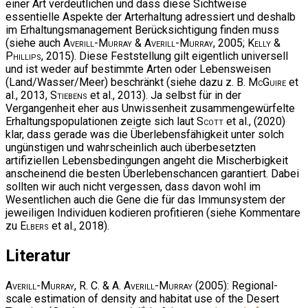
einer Art verdeutlichen und dass diese Sichtweise
essentielle Aspekte der Arterhaltung adressiert und deshalb
im Erhaltungsmanagement Berücksichtigung finden muss
(siehe auch
Averill-Murray & Averill-Murray
, 2005;
Kelly &
Phillips
, 2015). Diese Feststellung gilt eigentlich universell
und ist weder auf bestimmte Arten oder Lebensweisen
(Land/Wasser/Meer) beschränkt (siehe dazu z. B.
McGuire
et
al., 2013,
Stiebens
et al., 2013). Ja selbst für in der
Vergangenheit eher aus Unwissenheit zusammengewürfelte
Erhaltungspopulationen zeigte sich laut
Scott
et al., (2020)
klar, dass gerade was die Überlebensfähigkeit unter solch
ungünstigen und wahrscheinlich auch überbesetzten
artifiziellen Lebensbedingungen angeht die Mischerbigkeit
anscheinend die besten Überlebenschancen garantiert. Dabei
sollten wir auch nicht vergessen, dass davon wohl im
Wesentlichen auch die Gene die für das Immunsystem der
jeweiligen Individuen kodieren profitieren (siehe Kommentare
zu
Elbers
et al., 2018).
Literatur
Averill-Murray, R. C. & A. Averill-Murray
(2005): Regional-
scale estimation of density and habitat use of the Desert