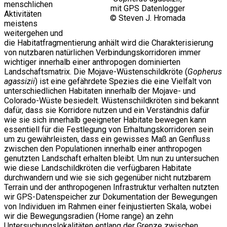
menschlichen
mit GPS Datenlogger
Aktivitäten
© Steven J. Hromada
meistens
weitergehen und
die Habitatfragmentierung anhält wird die Charakterisierung
von nutzbaren natürlichen Verbindungskorridoren immer
wichtiger innerhalb einer anthropogen dominierten
Landschaftsmatrix. Die Mojave-Wüstenschildkröte (
Gopherus
agassizii
) ist eine gefährdete Spezies die eine Vielfalt von
unterschiedlichen Habitaten innerhalb der Mojave- und
Colorado-Wüste besiedelt. Wüstenschildkröten sind bekannt
dafür, dass sie Korridore nutzen und ein Verständnis dafür
wie sie sich innerhalb geeigneter Habitate bewegen kann
essentiell für die Festlegung von Erhaltungskorridoren sein
um zu gewährleisten, dass ein gewisses Maß an Genfluss
zwischen den Populationen innerhalb einer anthropogen
genutzten Landschaft erhalten bleibt. Um nun zu untersuchen
wie diese Landschildkröten die verfügbaren Habitate
durchwandern und wie sie sich gegenüber nicht nutzbarem
Terrain und der anthropogenen Infrastruktur verhalten nutzten
wir GPS-Datenspeicher zur Dokumentation der Bewegungen
von Individuen im Rahmen einer feinjustierten Skala, wobei
wir die Bewegungsradien (Home range) an zehn
Untersuchungslokalitäten entlang der Grenze zwischen