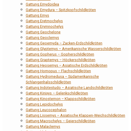
Gattung Emydoidea
Gattung Emydura – Spitzkopfschildkröten
Gattung Emys
Gattung Eretmochelys
Gattung Erymnochelys
Gattung Geochelone
Gattung Geoclemys
Gattung Geoemyda – Zacken-Erdschildkröten
Gattung Glyptemys – Amerikanische Wasserschildkröten
Gattung Gopherus – Gopherschildkröten
Gattung Graptemys – Höckerschildkröten
Gattung Heosemys – Asiatische Erdschildkröten
Gattung Homopus – Flachschildkröten
Gattung Hydromedusa – Südamerikanische
Schlangenhalsschildkröten
Gattung Indotestudo – Asiatische Landschildkröten
Gattung Kinixys – Gelenkschildkröten
Gattung Kinosternon – Klappschildkröten
Gattung Lepidochelys
Gattung Leucocephalon
Gattung Lissemys – Asiatische Klappen-Weichschildkröten
Gattung Macrochelys – Geierschildkröten
Gattung Malaclemys