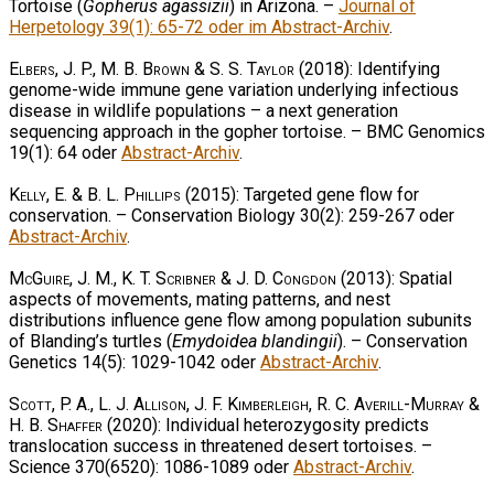
Tortoise (
Gopherus agassizii
) in Arizona. –
Journal of
Herpetology 39(1): 65-72 oder im Abstract-Archiv
.
Elbers, J. P., M. B. Brown & S. S. Taylor
(2018): Identifying
genome-wide immune gene variation underlying infectious
disease in wildlife populations – a next generation
sequencing approach in the gopher tortoise. – BMC Genomics
19(1): 64 oder
Abstract-Archiv
.
Kelly, E. & B. L. Phillips
(2015): Targeted gene flow for
conservation. – Conservation Biology 30(2): 259-267 oder
Abstract-Archiv
.
McGuire, J. M., K. T. Scribner & J. D. Congdon
(2013): Spatial
aspects of movements, mating patterns, and nest
distributions influence gene flow among population subunits
of Blanding’s turtles (
Emydoidea blandingii
). – Conservation
Genetics 14(5): 1029-1042 oder
Abstract-Archiv
.
Scott, P. A., L. J. Allison, J. F. Kimberleigh, R. C. Averill-Murray &
H. B. Shaffer
(2020): Individual heterozygosity predicts
translocation success in threatened desert tortoises. –
Science 370(6520): 1086-1089 oder
Abstract-Archiv
.