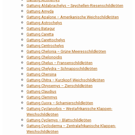
Gattung Aldabrachelys – Seychellen-Riesenschildkröten
Gattung Amyda
Gattung Apalone – Amerikanische Weichschildkröten
Gattung Astrochelys
Gattung Batagur
Gattung Caretta
Gattung Carettochelys
Gattung Centrochelys
Gattung Chelonia – Grüne Meeresschildkröten
Gattung Chelonoidis
Gattung Chelus – Fransenschildkröten
Gattung Chelydra – Schnappschildkröten
Gattung Chersina
Gattung Chitra – Kurzkopf-Weichschildkröten
Gattung Chrysemys – Zierschildkröten
Gattung Claudius
Gattung Clemmys
Gattung Cuora – Scharnierschildkröten
Gattung Cyclanorbis – Westafrikanische Klappen-
Weichschildkröten
Gattung Cyclemys – Blattschildkröten
Gattung Cycloderma – Zentralafrikanische Klappen-
Weichschildkröten