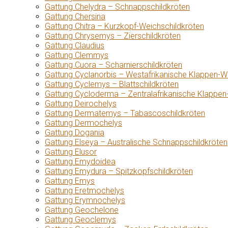
Gattung Chelydra – Schnappschildkröten
Gattung Chersina
Gattung Chitra – Kurzkopf-Weichschildkröten
Gattung Chrysemys – Zierschildkröten
Gattung Claudius
Gattung Clemmys
Gattung Cuora – Scharnierschildkröten
Gattung Cyclanorbis – Westafrikanische Klappen-W
Gattung Cyclemys – Blattschildkröten
Gattung Cycloderma – Zentralafrikanische Klappen
Gattung Deirochelys
Gattung Dermatemys – Tabascoschildkröten
Gattung Dermochelys
Gattung Dogania
Gattung Elseya – Australische Schnappschildkröten
Gattung Elusor
Gattung Emydoidea
Gattung Emydura – Spitzkopfschildkröten
Gattung Emys
Gattung Eretmochelys
Gattung Erymnochelys
Gattung Geochelone
Gattung Geoclemys