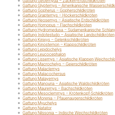
Gattung Geoemyda – Zacken-Erdschildkröten
Gattung Glyptemys – Amerikanische Wasserschildk
Gattung Gopherus – Gopherschildkröten
Gattung Graptemys – Höckerschildkröten
Gattung Heosemys – Asiatische Erdschildkröten
Gattung Homopus – Flachschildkröten
Gattung Hydromedusa – Südamerikanische Schlang
Gattung Indotestudo – Asiatische Landschildkröten
Gattung Kinixys – Gelenkschildkröten
Gattung Kinosternon – Klappschildkröten
Gattung Lepidochelys
Gattung Leucocephalon
Gattung Lissemys – Asiatische Klappen-Weichschil
Gattung Macrochelys – Geierschildkröten
Gattung Malaclemys
Gattung Malacochersus
Gattung Malayemys
Gattung Manouria – Asiatische Waldschildkröten
Gattung Mauremys – Bachschildkröten
Gattung Mesoclemmys – Krötenkopf-Schildkröten
Gattung Morenia – Pfauenaugenschildkröten
Gattung Myuchelys
Gattung Natator
Gattung Nilssonia – Indische Weichschildkröten