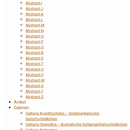
Abstract-I
Abstract-J
Abstract-K
Abstract-L
Abstract-M
Abstract-N
Abstract-O
Abstract-P
Abstract-Q
Abstract-R
Abstract-S
Abstract-T
Abstract-U
Abstract-V
Abstract-W
Abstract-X
Abstract-Y
Abstract-Z
Artikel
Galerien
Gattung Acanthochelys – Südamerikanische
Sumpfschildkröten
Gattung Chelodina – Australische Schlangenhalsschildkröten
Gattung Actinemys