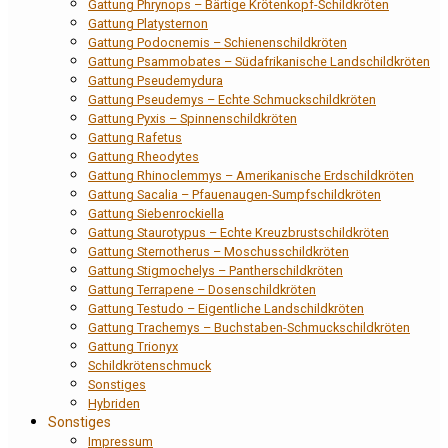
Gattung Phrynops – Bärtige Krötenkopf-Schildkröten
Gattung Platysternon
Gattung Podocnemis – Schienenschildkröten
Gattung Psammobates – Südafrikanische Landschildkröten
Gattung Pseudemydura
Gattung Pseudemys – Echte Schmuckschildkröten
Gattung Pyxis – Spinnenschildkröten
Gattung Rafetus
Gattung Rheodytes
Gattung Rhinoclemmys – Amerikanische Erdschildkröten
Gattung Sacalia – Pfauenaugen-Sumpfschildkröten
Gattung Siebenrockiella
Gattung Staurotypus – Echte Kreuzbrustschildkröten
Gattung Sternotherus – Moschusschildkröten
Gattung Stigmochelys – Pantherschildkröten
Gattung Terrapene – Dosenschildkröten
Gattung Testudo – Eigentliche Landschildkröten
Gattung Trachemys – Buchstaben-Schmuckschildkröten
Gattung Trionyx
Schildkrötenschmuck
Sonstiges
Hybriden
Sonstiges
Impressum