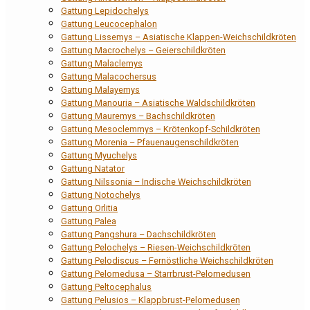
Gattung Lepidochelys
Gattung Leucocephalon
Gattung Lissemys – Asiatische Klappen-Weichschildkröten
Gattung Macrochelys – Geierschildkröten
Gattung Malaclemys
Gattung Malacochersus
Gattung Malayemys
Gattung Manouria – Asiatische Waldschildkröten
Gattung Mauremys – Bachschildkröten
Gattung Mesoclemmys – Krötenkopf-Schildkröten
Gattung Morenia – Pfauenaugenschildkröten
Gattung Myuchelys
Gattung Natator
Gattung Nilssonia – Indische Weichschildkröten
Gattung Notochelys
Gattung Orlitia
Gattung Palea
Gattung Pangshura – Dachschildkröten
Gattung Pelochelys – Riesen-Weichschildkröten
Gattung Pelodiscus – Fernöstliche Weichschildkröten
Gattung Pelomedusa – Starrbrust-Pelomedusen
Gattung Peltocephalus
Gattung Pelusios – Klappbrust-Pelomedusen