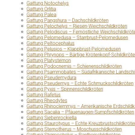
Gattung Notochelys
Gattung Orlitia
Gattung Palea
Gattung Pangshura – Dachschildkröten
Gattung Pelochelys – Riesen-Weichschildkröten
Gattung Pelodiscus – Fernöstliche Weichschildkröt
Gattung Pelomedusa – Starrbrust-Pelomedusen
Gattung Peltocephalus
Gattung Pelusios – Klappbrust-Pelomedusen
Gattung Phrynops – Bärtige Krötenkopf-Schildkröt
Gattung Platysternon
Gattung Podocnemis – Schienenschildkröten
Gattung Psammobates – Südafrikanische Landschi
Gattung Pseudemydura
Gattung Pseudemys – Echte Schmuckschildkröten
Gattung Pyxis – Spinnenschildkröten
Gattung Rafetus
Gattung Rheodytes
Gattung Rhinoclemmys – Amerikanische Erdschildk
Gattung Sacalia – Pfauenaugen-Sumpfschildkröten
Gattung Siebenrockiella
Gattung Staurotypus – Echte Kreuzbrustschildkröte
Gattung Sternotherus – Moschusschildkröten
Gattung Stigmochelys – Pantherschildkröten