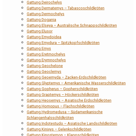
Gattung Deirochelys
Gattung Dermatemys – Tabascoschildkröten
Gattung Dermochelys
Gattung Dogania
Gattung Elseya – Australische Schnappschildkröten
Gattung Elusor
Gattung Emydoidea
Gattung Emydura – Spitzkopfschildkröten
Gattung Emys
Gattung Eretmochelys
Gattung Erymnochelys
Gattung Geochelone
Gattung Geoclemys
Gattung Geoemyda – Zacken-Erdschildkröten
Gattung Glyptemys – Amerikanische Wasserschildkröten
Gattung Gopherus – Gopherschildkröten
Gattung Graptemys – Höckerschildkröten
Gattung Heosemys – Asiatische Erdschildkröten
Gattung Homopus – Flachschildkröten
Gattung Hydromedusa – Südamerikanische
Schlangenhalsschildkröten
Gattung Indotestudo – Asiatische Landschildkröten
Gattung Kinixys – Gelenkschildkröten
Gattung Kinosternon – Klappschildkröten