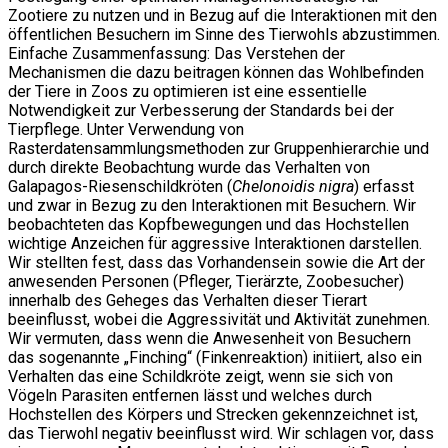
Zootiere zu nutzen und in Bezug auf die Interaktionen mit den
öffentlichen Besuchern im Sinne des Tierwohls abzustimmen.
Einfache Zusammenfassung: Das Verstehen der
Mechanismen die dazu beitragen können das Wohlbefinden
der Tiere in Zoos zu optimieren ist eine essentielle
Notwendigkeit zur Verbesserung der Standards bei der
Tierpflege. Unter Verwendung von
Rasterdatensammlungsmethoden zur Gruppenhierarchie und
durch direkte Beobachtung wurde das Verhalten von
Galapagos-Riesenschildkröten (
Chelonoidis nigra
) erfasst
und zwar in Bezug zu den Interaktionen mit Besuchern. Wir
beobachteten das Kopfbewegungen und das Hochstellen
wichtige Anzeichen für aggressive Interaktionen darstellen.
Wir stellten fest, dass das Vorhandensein sowie die Art der
anwesenden Personen (Pfleger, Tierärzte, Zoobesucher)
innerhalb des Geheges das Verhalten dieser Tierart
beeinflusst, wobei die Aggressivität und Aktivität zunehmen.
Wir vermuten, dass wenn die Anwesenheit von Besuchern
das sogenannte „Finching“ (Finkenreaktion) initiiert, also ein
Verhalten das eine Schildkröte zeigt, wenn sie sich von
Vögeln Parasiten entfernen lässt und welches durch
Hochstellen des Körpers und Strecken gekennzeichnet ist,
das Tierwohl negativ beeinflusst wird. Wir schlagen vor, dass