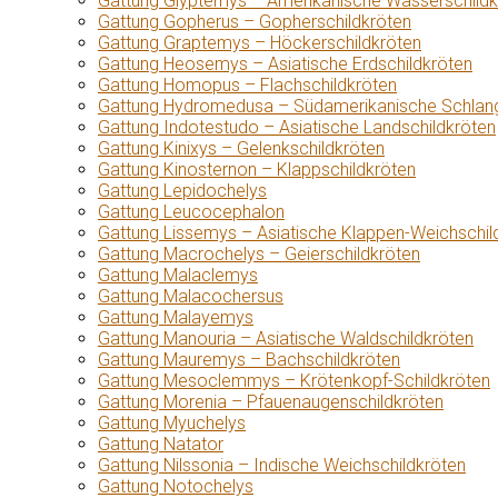
Gattung Glyptemys – Amerikanische Wasserschildk
Gattung Gopherus – Gopherschildkröten
Gattung Graptemys – Höckerschildkröten
Gattung Heosemys – Asiatische Erdschildkröten
Gattung Homopus – Flachschildkröten
Gattung Hydromedusa – Südamerikanische Schlang
Gattung Indotestudo – Asiatische Landschildkröten
Gattung Kinixys – Gelenkschildkröten
Gattung Kinosternon – Klappschildkröten
Gattung Lepidochelys
Gattung Leucocephalon
Gattung Lissemys – Asiatische Klappen-Weichschil
Gattung Macrochelys – Geierschildkröten
Gattung Malaclemys
Gattung Malacochersus
Gattung Malayemys
Gattung Manouria – Asiatische Waldschildkröten
Gattung Mauremys – Bachschildkröten
Gattung Mesoclemmys – Krötenkopf-Schildkröten
Gattung Morenia – Pfauenaugenschildkröten
Gattung Myuchelys
Gattung Natator
Gattung Nilssonia – Indische Weichschildkröten
Gattung Notochelys