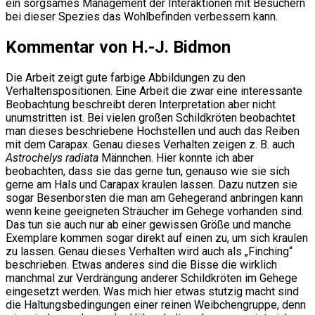
ein sorgsames Management der Interaktionen mit Besuchern
bei dieser Spezies das Wohlbefinden verbessern kann.
Kommentar von H.-J. Bidmon
Die Arbeit zeigt gute farbige Abbildungen zu den
Verhaltenspositionen. Eine Arbeit die zwar eine interessante
Beobachtung beschreibt deren Interpretation aber nicht
unumstritten ist. Bei vielen großen Schildkröten beobachtet
man dieses beschriebene Hochstellen und auch das Reiben
mit dem Carapax. Genau dieses Verhalten zeigen z. B. auch
Astrochelys radiata
Männchen. Hier konnte ich aber
beobachten, dass sie das gerne tun, genauso wie sie sich
gerne am Hals und Carapax kraulen lassen. Dazu nutzen sie
sogar Besenborsten die man am Gehegerand anbringen kann
wenn keine geeigneten Sträucher im Gehege vorhanden sind.
Das tun sie auch nur ab einer gewissen Größe und manche
Exemplare kommen sogar direkt auf einen zu, um sich kraulen
zu lassen. Genau dieses Verhalten wird auch als „Finching“
beschrieben. Etwas anderes sind die Bisse die wirklich
manchmal zur Verdrängung anderer Schildkröten im Gehege
eingesetzt werden. Was mich hier etwas stutzig macht sind
die Haltungsbedingungen einer reinen Weibchengruppe, denn