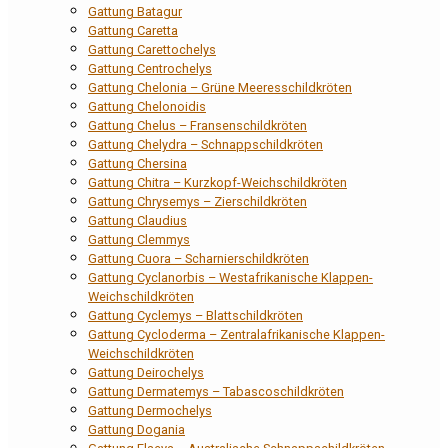
Gattung Batagur
Gattung Caretta
Gattung Carettochelys
Gattung Centrochelys
Gattung Chelonia – Grüne Meeresschildkröten
Gattung Chelonoidis
Gattung Chelus – Fransenschildkröten
Gattung Chelydra – Schnappschildkröten
Gattung Chersina
Gattung Chitra – Kurzkopf-Weichschildkröten
Gattung Chrysemys – Zierschildkröten
Gattung Claudius
Gattung Clemmys
Gattung Cuora – Scharnierschildkröten
Gattung Cyclanorbis – Westafrikanische Klappen-
Weichschildkröten
Gattung Cyclemys – Blattschildkröten
Gattung Cycloderma – Zentralafrikanische Klappen-
Weichschildkröten
Gattung Deirochelys
Gattung Dermatemys – Tabascoschildkröten
Gattung Dermochelys
Gattung Dogania