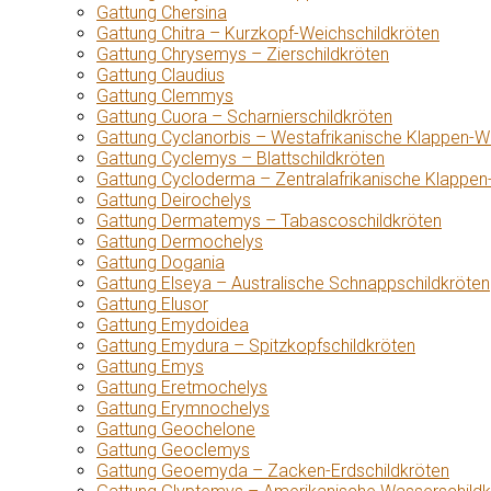
Gattung Chersina
Gattung Chitra – Kurzkopf-Weichschildkröten
Gattung Chrysemys – Zierschildkröten
Gattung Claudius
Gattung Clemmys
Gattung Cuora – Scharnierschildkröten
Gattung Cyclanorbis – Westafrikanische Klappen-W
Gattung Cyclemys – Blattschildkröten
Gattung Cycloderma – Zentralafrikanische Klappen
Gattung Deirochelys
Gattung Dermatemys – Tabascoschildkröten
Gattung Dermochelys
Gattung Dogania
Gattung Elseya – Australische Schnappschildkröten
Gattung Elusor
Gattung Emydoidea
Gattung Emydura – Spitzkopfschildkröten
Gattung Emys
Gattung Eretmochelys
Gattung Erymnochelys
Gattung Geochelone
Gattung Geoclemys
Gattung Geoemyda – Zacken-Erdschildkröten