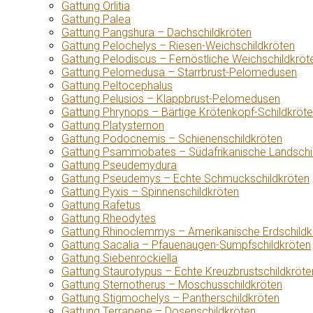
Gattung Orlitia
Gattung Palea
Gattung Pangshura – Dachschildkröten
Gattung Pelochelys – Riesen-Weichschildkröten
Gattung Pelodiscus – Fernöstliche Weichschildkröt
Gattung Pelomedusa – Starrbrust-Pelomedusen
Gattung Peltocephalus
Gattung Pelusios – Klappbrust-Pelomedusen
Gattung Phrynops – Bärtige Krötenkopf-Schildkröt
Gattung Platysternon
Gattung Podocnemis – Schienenschildkröten
Gattung Psammobates – Südafrikanische Landschi
Gattung Pseudemydura
Gattung Pseudemys – Echte Schmuckschildkröten
Gattung Pyxis – Spinnenschildkröten
Gattung Rafetus
Gattung Rheodytes
Gattung Rhinoclemmys – Amerikanische Erdschildk
Gattung Sacalia – Pfauenaugen-Sumpfschildkröten
Gattung Siebenrockiella
Gattung Staurotypus – Echte Kreuzbrustschildkröte
Gattung Sternotherus – Moschusschildkröten
Gattung Stigmochelys – Pantherschildkröten
Gattung Terrapene – Dosenschildkröten