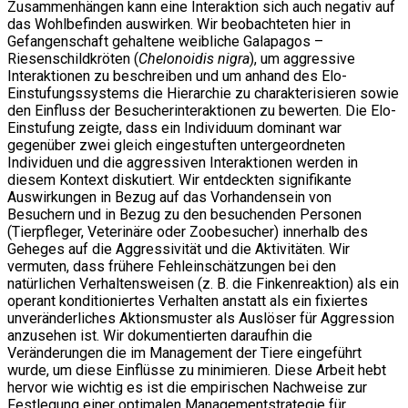
Zusammenhängen kann eine Interaktion sich auch negativ auf
das Wohlbefinden auswirken. Wir beobachteten hier in
Gefangenschaft gehaltene weibliche Galapagos –
Riesenschildkröten (
Chelonoidis nigra
), um aggressive
Interaktionen zu beschreiben und um anhand des Elo-
Einstufungssystems die Hierarchie zu charakterisieren sowie
den Einfluss der Besucherinteraktionen zu bewerten. Die Elo-
Einstufung zeigte, dass ein Individuum dominant war
gegenüber zwei gleich eingestuften untergeordneten
Individuen und die aggressiven Interaktionen werden in
diesem Kontext diskutiert. Wir entdeckten signifikante
Auswirkungen in Bezug auf das Vorhandensein von
Besuchern und in Bezug zu den besuchenden Personen
(Tierpfleger, Veterinäre oder Zoobesucher) innerhalb des
Geheges auf die Aggressivität und die Aktivitäten. Wir
vermuten, dass frühere Fehleinschätzungen bei den
natürlichen Verhaltensweisen (z. B. die Finkenreaktion) als ein
operant konditioniertes Verhalten anstatt als ein fixiertes
unveränderliches Aktionsmuster als Auslöser für Aggression
anzusehen ist. Wir dokumentierten daraufhin die
Veränderungen die im Management der Tiere eingeführt
wurde, um diese Einflüsse zu minimieren. Diese Arbeit hebt
hervor wie wichtig es ist die empirischen Nachweise zur
Festlegung einer optimalen Managementstrategie für