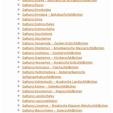
Gattung Elseya – Australische Schnappschildkröten
Gattung Elusor
Gattung Emydoidea
Gattung Emydura – Spitzkopfschildkröten
Gattung Emys
Gattung Eretmochelys
Gattung Erymnochelys
Gattung Geochelone
Gattung Geoclemys
Gattung Geoemyda – Zacken-Erdschildkröten
Gattung Glyptemys – Amerikanische Wasserschildkröten
Gattung Gopherus – Gopherschildkröten
Gattung Graptemys – Höckerschildkröten
Gattung Heosemys – Asiatische Erdschildkröten
Gattung Homopus – Flachschildkröten
Gattung Hydromedusa – Südamerikanische
Schlangenhalsschildkröten
Gattung Indotestudo – Asiatische Landschildkröten
Gattung Kinixys – Gelenkschildkröten
Gattung Kinosternon – Klappschildkröten
Gattung Lepidochelys
Gattung Leucocephalon
Gattung Lissemys – Asiatische Klappen-Weichschildkröten
Gattung Macrochelys – Geierschildkröten