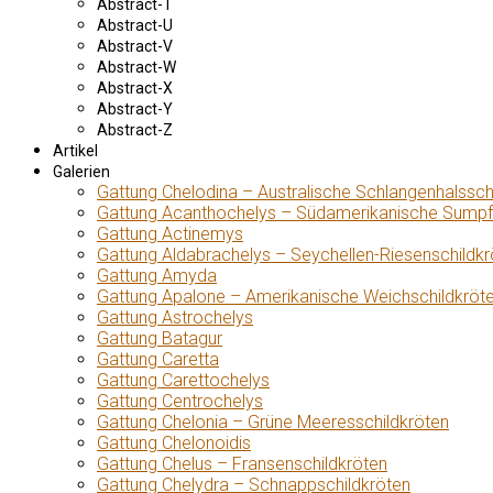
Abstract-T
Abstract-U
Abstract-V
Abstract-W
Abstract-X
Abstract-Y
Abstract-Z
Artikel
Galerien
Gattung Chelodina – Australische Schlangenhalssch
Gattung Acanthochelys – Südamerikanische Sumpf
Gattung Actinemys
Gattung Aldabrachelys – Seychellen-Riesenschildkr
Gattung Amyda
Gattung Apalone – Amerikanische Weichschildkröt
Gattung Astrochelys
Gattung Batagur
Gattung Caretta
Gattung Carettochelys
Gattung Centrochelys
Gattung Chelonia – Grüne Meeresschildkröten
Gattung Chelonoidis
Gattung Chelus – Fransenschildkröten
Gattung Chelydra – Schnappschildkröten