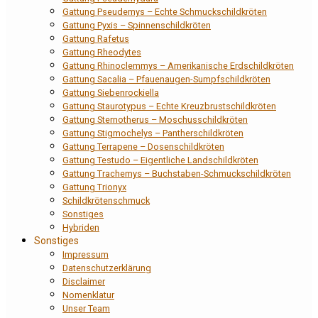
Gattung Pseudemys – Echte Schmuckschildkröten
Gattung Pyxis – Spinnenschildkröten
Gattung Rafetus
Gattung Rheodytes
Gattung Rhinoclemmys – Amerikanische Erdschildkröten
Gattung Sacalia – Pfauenaugen-Sumpfschildkröten
Gattung Siebenrockiella
Gattung Staurotypus – Echte Kreuzbrustschildkröten
Gattung Sternotherus – Moschusschildkröten
Gattung Stigmochelys – Pantherschildkröten
Gattung Terrapene – Dosenschildkröten
Gattung Testudo – Eigentliche Landschildkröten
Gattung Trachemys – Buchstaben-Schmuckschildkröten
Gattung Trionyx
Schildkrötenschmuck
Sonstiges
Hybriden
Sonstiges
Impressum
Datenschutzerklärung
Disclaimer
Nomenklatur
Unser Team