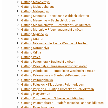
Gattung Malaclemys
Gattung Malacochersus
Gattung Malayemys
Gattung Manouria – Asiatische Waldschildkröten
Gattung Mauremys – Bachschildkröten
Gattung Mesoclemmys – Krötenkopf-Schildkröten
Gattung Morenia – Pfauenaugenschildkröten
Gattung Myuchelys
Gattung Natator
Gattung Nilssonia – Indische Weichschildkröten
Gattung Notochelys
Gattung Orlitia
Gattung Palea
Gattung Pangshura – Dachschildkröten
Gattung Pelochelys – Riesen-Weichschildkröten
Gattung Pelodiscus – Fernöstliche Weichschildkröten
Gattung Pelomedusa – Starrbrust-Pelomedusen
Gattung Peltocephalus
Gattung Pelusios – Klappbrust-Pelomedusen
Gattung Phrynops – Bärtige Krötenkopf-Schildkröten
Gattung Platysternon
Gattung Podocnemis – Schienenschildkröten
Gattung Psammobates – Südafrikanische Landschildkröten
Gattung Pseudemydura