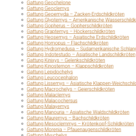
Gattung Geochelone
Gattung Geoclemys
Gattung Geoemyda – Zacken-Erdschildkröten
Gattung Glyptemys – Amerikanische Wasserschildk
Gattung Gopherus – Gopherschildkröten
Gattung Graptemys – Höckerschildkröten
Gattung Heosemys – Asiatische Erdschildkröten
Gattung Homopus – Flachschildkröten
Gattung Hydromedusa – Südamerikanische Schlang
Gattung Indotestudo – Asiatische Landschildkröten
Gattung Kinixys – Gelenkschildkröten
Gattung Kinosternon – Klappschildkröten
Gattung Lepidochelys
Gattung Leucocephalon
Gattung Lissemys – Asiatische Klappen-Weichschil
Gattung Macrochelys – Geierschildkröten
Gattung Malaclemys
Gattung Malacochersus
Gattung Malayemys
Gattung Manouria – Asiatische Waldschildkröten
Gattung Mauremys – Bachschildkröten
Gattung Mesoclemmys – Krötenkopf-Schildkröten
Gattung Morenia – Pfauenaugenschildkröten
Gattung Myuchelys