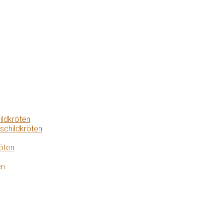
ildkröten
schildkröten
öten
en