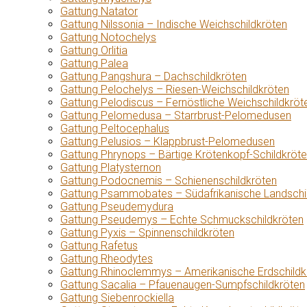
Gattung Natator
Gattung Nilssonia – Indische Weichschildkröten
Gattung Notochelys
Gattung Orlitia
Gattung Palea
Gattung Pangshura – Dachschildkröten
Gattung Pelochelys – Riesen-Weichschildkröten
Gattung Pelodiscus – Fernöstliche Weichschildkröt
Gattung Pelomedusa – Starrbrust-Pelomedusen
Gattung Peltocephalus
Gattung Pelusios – Klappbrust-Pelomedusen
Gattung Phrynops – Bärtige Krötenkopf-Schildkröt
Gattung Platysternon
Gattung Podocnemis – Schienenschildkröten
Gattung Psammobates – Südafrikanische Landschi
Gattung Pseudemydura
Gattung Pseudemys – Echte Schmuckschildkröten
Gattung Pyxis – Spinnenschildkröten
Gattung Rafetus
Gattung Rheodytes
Gattung Rhinoclemmys – Amerikanische Erdschildk
Gattung Sacalia – Pfauenaugen-Sumpfschildkröten
Gattung Siebenrockiella