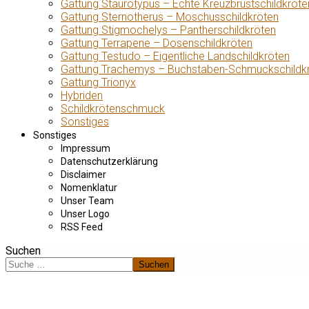
Gattung Staurotypus – Echte Kreuzbrustschildkröte
Gattung Sternotherus – Moschusschildkröten
Gattung Stigmochelys – Pantherschildkröten
Gattung Terrapene – Dosenschildkröten
Gattung Testudo – Eigentliche Landschildkröten
Gattung Trachemys – Buchstaben-Schmuckschildk
Gattung Trionyx
Hybriden
Schildkrötenschmuck
Sonstiges
Sonstiges
Impressum
Datenschutzerklärung
Disclaimer
Nomenklatur
Unser Team
Unser Logo
RSS Feed
Suchen
Suchen