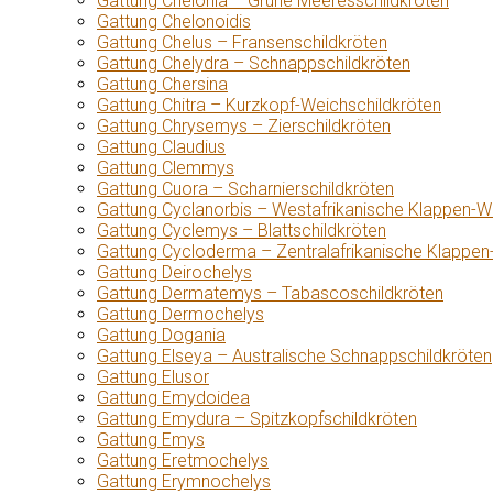
Gattung Chelonia – Grüne Meeresschildkröten
Gattung Chelonoidis
Gattung Chelus – Fransenschildkröten
Gattung Chelydra – Schnappschildkröten
Gattung Chersina
Gattung Chitra – Kurzkopf-Weichschildkröten
Gattung Chrysemys – Zierschildkröten
Gattung Claudius
Gattung Clemmys
Gattung Cuora – Scharnierschildkröten
Gattung Cyclanorbis – Westafrikanische Klappen-W
Gattung Cyclemys – Blattschildkröten
Gattung Cycloderma – Zentralafrikanische Klappen
Gattung Deirochelys
Gattung Dermatemys – Tabascoschildkröten
Gattung Dermochelys
Gattung Dogania
Gattung Elseya – Australische Schnappschildkröten
Gattung Elusor
Gattung Emydoidea
Gattung Emydura – Spitzkopfschildkröten
Gattung Emys
Gattung Eretmochelys
Gattung Erymnochelys