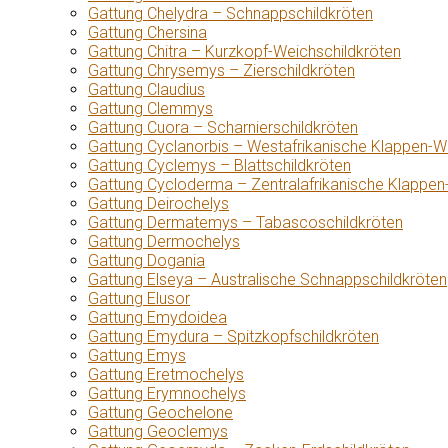
Gattung Chelydra – Schnappschildkröten
Gattung Chersina
Gattung Chitra – Kurzkopf-Weichschildkröten
Gattung Chrysemys – Zierschildkröten
Gattung Claudius
Gattung Clemmys
Gattung Cuora – Scharnierschildkröten
Gattung Cyclanorbis – Westafrikanische Klappen-W
Gattung Cyclemys – Blattschildkröten
Gattung Cycloderma – Zentralafrikanische Klappen
Gattung Deirochelys
Gattung Dermatemys – Tabascoschildkröten
Gattung Dermochelys
Gattung Dogania
Gattung Elseya – Australische Schnappschildkröten
Gattung Elusor
Gattung Emydoidea
Gattung Emydura – Spitzkopfschildkröten
Gattung Emys
Gattung Eretmochelys
Gattung Erymnochelys
Gattung Geochelone
Gattung Geoclemys