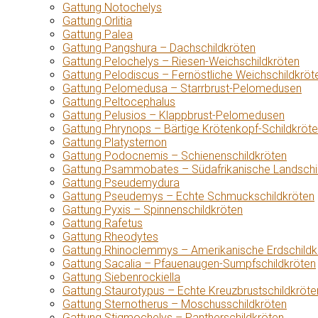
Gattung Notochelys
Gattung Orlitia
Gattung Palea
Gattung Pangshura – Dachschildkröten
Gattung Pelochelys – Riesen-Weichschildkröten
Gattung Pelodiscus – Fernöstliche Weichschildkröt
Gattung Pelomedusa – Starrbrust-Pelomedusen
Gattung Peltocephalus
Gattung Pelusios – Klappbrust-Pelomedusen
Gattung Phrynops – Bärtige Krötenkopf-Schildkröt
Gattung Platysternon
Gattung Podocnemis – Schienenschildkröten
Gattung Psammobates – Südafrikanische Landschi
Gattung Pseudemydura
Gattung Pseudemys – Echte Schmuckschildkröten
Gattung Pyxis – Spinnenschildkröten
Gattung Rafetus
Gattung Rheodytes
Gattung Rhinoclemmys – Amerikanische Erdschildk
Gattung Sacalia – Pfauenaugen-Sumpfschildkröten
Gattung Siebenrockiella
Gattung Staurotypus – Echte Kreuzbrustschildkröte
Gattung Sternotherus – Moschusschildkröten
Gattung Stigmochelys – Pantherschildkröten