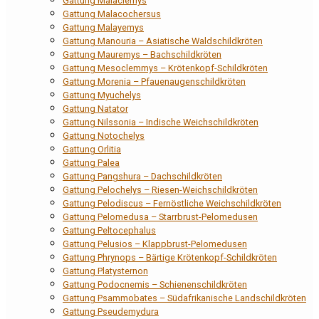
Gattung Malaclemys
Gattung Malacochersus
Gattung Malayemys
Gattung Manouria – Asiatische Waldschildkröten
Gattung Mauremys – Bachschildkröten
Gattung Mesoclemmys – Krötenkopf-Schildkröten
Gattung Morenia – Pfauenaugenschildkröten
Gattung Myuchelys
Gattung Natator
Gattung Nilssonia – Indische Weichschildkröten
Gattung Notochelys
Gattung Orlitia
Gattung Palea
Gattung Pangshura – Dachschildkröten
Gattung Pelochelys – Riesen-Weichschildkröten
Gattung Pelodiscus – Fernöstliche Weichschildkröten
Gattung Pelomedusa – Starrbrust-Pelomedusen
Gattung Peltocephalus
Gattung Pelusios – Klappbrust-Pelomedusen
Gattung Phrynops – Bärtige Krötenkopf-Schildkröten
Gattung Platysternon
Gattung Podocnemis – Schienenschildkröten
Gattung Psammobates – Südafrikanische Landschildkröten
Gattung Pseudemydura