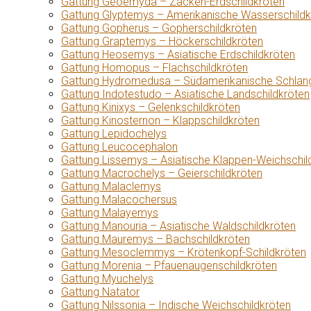
Gattung Geoemyda – Zacken-Erdschildkröten
Gattung Glyptemys – Amerikanische Wasserschildk
Gattung Gopherus – Gopherschildkröten
Gattung Graptemys – Höckerschildkröten
Gattung Heosemys – Asiatische Erdschildkröten
Gattung Homopus – Flachschildkröten
Gattung Hydromedusa – Südamerikanische Schlang
Gattung Indotestudo – Asiatische Landschildkröten
Gattung Kinixys – Gelenkschildkröten
Gattung Kinosternon – Klappschildkröten
Gattung Lepidochelys
Gattung Leucocephalon
Gattung Lissemys – Asiatische Klappen-Weichschil
Gattung Macrochelys – Geierschildkröten
Gattung Malaclemys
Gattung Malacochersus
Gattung Malayemys
Gattung Manouria – Asiatische Waldschildkröten
Gattung Mauremys – Bachschildkröten
Gattung Mesoclemmys – Krötenkopf-Schildkröten
Gattung Morenia – Pfauenaugenschildkröten
Gattung Myuchelys
Gattung Natator
Gattung Nilssonia – Indische Weichschildkröten