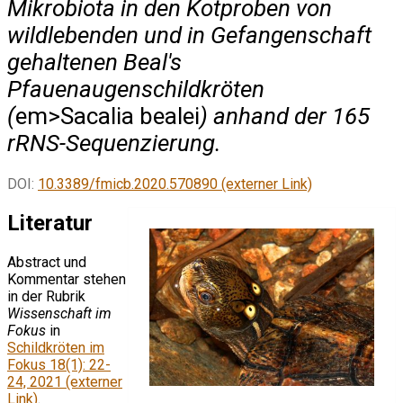
Mikrobiota in den Kotproben von
wildlebenden und in Gefangenschaft
gehaltenen Beal's
Pfauenaugenschildkröten
(
em>Sacalia bealei
) anhand der 165
rRNS-Sequenzierung.
DOI:
10.3389/fmicb.2020.570890 (externer Link)
Literatur
Abstract und
Kommentar stehen
in der Rubrik
Wissenschaft im
Fokus
in
Schildkröten im
Fokus 18(1): 22-
24, 2021 (externer
Link)
.