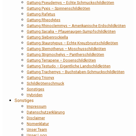
Gattung Pseudemys – Echte Schmuckschildkröten
Gattung Pyxis – Spinnenschildkröten
Gattung Rafetus
Gattung Rheodytes
Gattung Rhinoclemmys – Amerikanische Erdschildkröten
Gattung Sacalia – Pfauenaugen-Sumpfschildkröten
Gattung Siebenrockiella
Gattung Staurotypus – Echte Kreuzbrustschildkröten
Gattung Sternotherus – Moschusschildkröten
Gattung Stigmochelys – Pantherschildkröten
Gattung Terrapene – Dosenschildkröten
Gattung Testudo – Eigentliche Landschildkröten
Gattung Trachemys – Buchstaben-Schmuckschildkröten
Gattung Trionyx
Schildkrötenschmuck
Sonstiges
Hybriden
Sonstiges
Impressum
Datenschutzerklärung
Disclaimer
Nomenklatur
Unser Team
Unser Logo