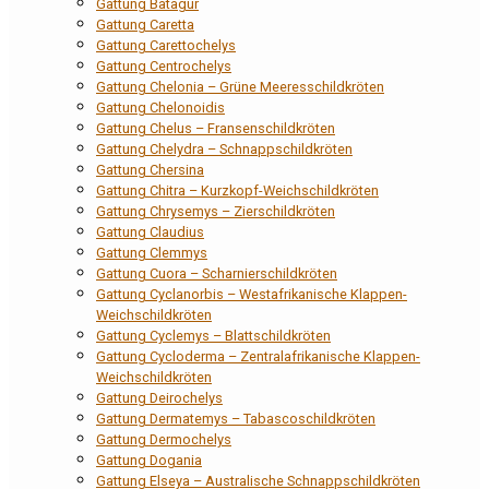
Gattung Batagur
Gattung Caretta
Gattung Carettochelys
Gattung Centrochelys
Gattung Chelonia – Grüne Meeresschildkröten
Gattung Chelonoidis
Gattung Chelus – Fransenschildkröten
Gattung Chelydra – Schnappschildkröten
Gattung Chersina
Gattung Chitra – Kurzkopf-Weichschildkröten
Gattung Chrysemys – Zierschildkröten
Gattung Claudius
Gattung Clemmys
Gattung Cuora – Scharnierschildkröten
Gattung Cyclanorbis – Westafrikanische Klappen-
Weichschildkröten
Gattung Cyclemys – Blattschildkröten
Gattung Cycloderma – Zentralafrikanische Klappen-
Weichschildkröten
Gattung Deirochelys
Gattung Dermatemys – Tabascoschildkröten
Gattung Dermochelys
Gattung Dogania
Gattung Elseya – Australische Schnappschildkröten