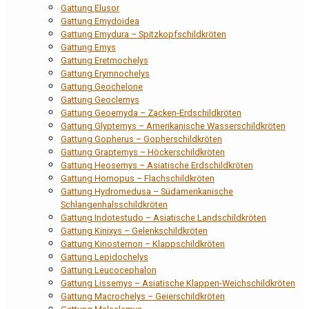
Gattung Elusor
Gattung Emydoidea
Gattung Emydura – Spitzkopfschildkröten
Gattung Emys
Gattung Eretmochelys
Gattung Erymnochelys
Gattung Geochelone
Gattung Geoclemys
Gattung Geoemyda – Zacken-Erdschildkröten
Gattung Glyptemys – Amerikanische Wasserschildkröten
Gattung Gopherus – Gopherschildkröten
Gattung Graptemys – Höckerschildkröten
Gattung Heosemys – Asiatische Erdschildkröten
Gattung Homopus – Flachschildkröten
Gattung Hydromedusa – Südamerikanische
Schlangenhalsschildkröten
Gattung Indotestudo – Asiatische Landschildkröten
Gattung Kinixys – Gelenkschildkröten
Gattung Kinosternon – Klappschildkröten
Gattung Lepidochelys
Gattung Leucocephalon
Gattung Lissemys – Asiatische Klappen-Weichschildkröten
Gattung Macrochelys – Geierschildkröten