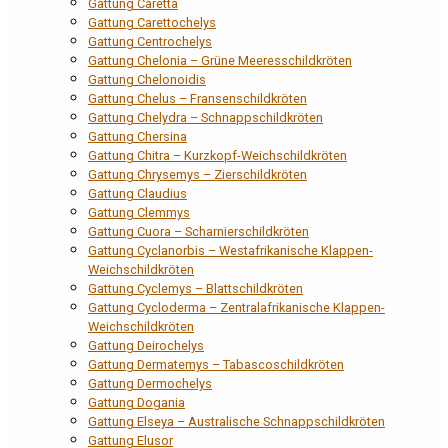
Gattung Caretta
Gattung Carettochelys
Gattung Centrochelys
Gattung Chelonia – Grüne Meeresschildkröten
Gattung Chelonoidis
Gattung Chelus – Fransenschildkröten
Gattung Chelydra – Schnappschildkröten
Gattung Chersina
Gattung Chitra – Kurzkopf-Weichschildkröten
Gattung Chrysemys – Zierschildkröten
Gattung Claudius
Gattung Clemmys
Gattung Cuora – Scharnierschildkröten
Gattung Cyclanorbis – Westafrikanische Klappen-
Weichschildkröten
Gattung Cyclemys – Blattschildkröten
Gattung Cycloderma – Zentralafrikanische Klappen-
Weichschildkröten
Gattung Deirochelys
Gattung Dermatemys – Tabascoschildkröten
Gattung Dermochelys
Gattung Dogania
Gattung Elseya – Australische Schnappschildkröten
Gattung Elusor