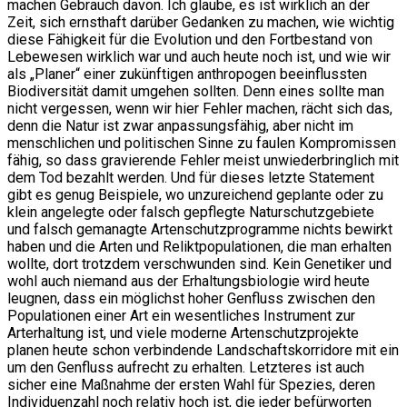
machen Gebrauch davon. Ich glaube, es ist wirklich an der
Zeit, sich ernsthaft darüber Gedanken zu machen, wie wichtig
diese Fähigkeit für die Evolution und den Fortbestand von
Lebewesen wirklich war und auch heute noch ist, und wie wir
als „Planer“ einer zukünftigen anthropogen beeinflussten
Biodiversität damit umgehen sollten. Denn eines sollte man
nicht vergessen, wenn wir hier Fehler machen, rächt sich das,
denn die Natur ist zwar anpassungsfähig, aber nicht im
menschlichen und politischen Sinne zu faulen Kompromissen
fähig, so dass gravierende Fehler meist unwiederbringlich mit
dem Tod bezahlt werden. Und für dieses letzte Statement
gibt es genug Beispiele, wo unzureichend geplante oder zu
klein angelegte oder falsch gepflegte Naturschutzgebiete
und falsch gemanagte Artenschutzprogramme nichts bewirkt
haben und die Arten und Reliktpopulationen, die man erhalten
wollte, dort trotzdem verschwunden sind. Kein Genetiker und
wohl auch niemand aus der Erhaltungsbiologie wird heute
leugnen, dass ein möglichst hoher Genfluss zwischen den
Populationen einer Art ein wesentliches Instrument zur
Arterhaltung ist, und viele moderne Artenschutzprojekte
planen heute schon verbindende Landschaftskorridore mit ein
um den Genfluss aufrecht zu erhalten. Letzteres ist auch
sicher eine Maßnahme der ersten Wahl für Spezies, deren
Individuenzahl noch relativ hoch ist, die jeder befürworten