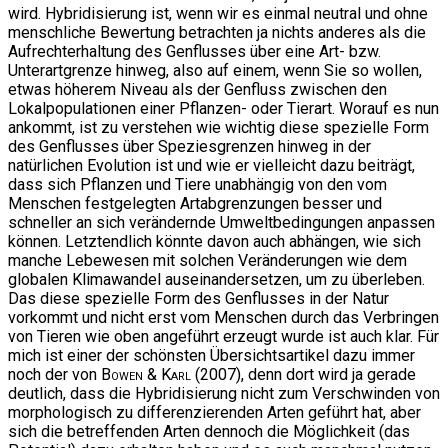
wird. Hybridisierung ist, wenn wir es einmal neutral und ohne
menschliche Bewertung betrachten ja nichts anderes als die
Aufrechterhaltung des Genflusses über eine Art- bzw.
Unterartgrenze hinweg, also auf einem, wenn Sie so wollen,
etwas höherem Niveau als der Genfluss zwischen den
Lokalpopulationen einer Pflanzen- oder Tierart. Worauf es nun
ankommt, ist zu verstehen wie wichtig diese spezielle Form
des Genflusses über Speziesgrenzen hinweg in der
natürlichen Evolution ist und wie er vielleicht dazu beiträgt,
dass sich Pflanzen und Tiere unabhängig von den vom
Menschen festgelegten Artabgrenzungen besser und
schneller an sich verändernde Umweltbedingungen anpassen
können. Letztendlich könnte davon auch abhängen, wie sich
manche Lebewesen mit solchen Veränderungen wie dem
globalen Klimawandel auseinandersetzen, um zu überleben.
Das diese spezielle Form des Genflusses in der Natur
vorkommt und nicht erst vom Menschen durch das Verbringen
von Tieren wie oben angeführt erzeugt wurde ist auch klar. Für
mich ist einer der schönsten Übersichtsartikel dazu immer
noch der von
Bowen & Karl
(2007), denn dort wird ja gerade
deutlich, dass die Hybridisierung nicht zum Verschwinden von
morphologisch zu differenzierenden Arten geführt hat, aber
sich die betreffenden Arten dennoch die Möglichkeit (das