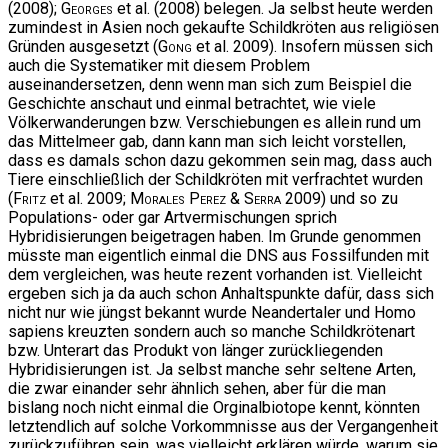
(2008);
Georges
et al. (2008) belegen. Ja selbst heute werden
zumindest in Asien noch gekaufte Schildkröten aus religiösen
Gründen ausgesetzt (
Gong
et al. 2009). Insofern müssen sich
auch die Systematiker mit diesem Problem
auseinandersetzen, denn wenn man sich zum Beispiel die
Geschichte anschaut und einmal betrachtet, wie viele
Völkerwanderungen bzw. Verschiebungen es allein rund um
das Mittelmeer gab, dann kann man sich leicht vorstellen,
dass es damals schon dazu gekommen sein mag, dass auch
Tiere einschließlich der Schildkröten mit verfrachtet wurden
(
Fritz
et al. 2009;
Morales Perez & Serra
2009) und so zu
Populations- oder gar Artvermischungen sprich
Hybridisierungen beigetragen haben. Im Grunde genommen
müsste man eigentlich einmal die DNS aus Fossilfunden mit
dem vergleichen, was heute rezent vorhanden ist. Vielleicht
ergeben sich ja da auch schon Anhaltspunkte dafür, dass sich
nicht nur wie jüngst bekannt wurde Neandertaler und Homo
sapiens kreuzten sondern auch so manche Schildkrötenart
bzw. Unterart das Produkt von länger zurückliegenden
Hybridisierungen ist. Ja selbst manche sehr seltene Arten,
die zwar einander sehr ähnlich sehen, aber für die man
bislang noch nicht einmal die Orginalbiotope kennt, könnten
letztendlich auf solche Vorkommnisse aus der Vergangenheit
zurückzuführen sein, was vielleicht erklären würde, warum sie