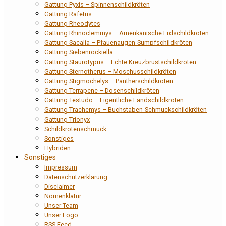
Gattung Pyxis – Spinnenschildkröten
Gattung Rafetus
Gattung Rheodytes
Gattung Rhinoclemmys – Amerikanische Erdschildkröten
Gattung Sacalia – Pfauenaugen-Sumpfschildkröten
Gattung Siebenrockiella
Gattung Staurotypus – Echte Kreuzbrustschildkröten
Gattung Sternotherus – Moschusschildkröten
Gattung Stigmochelys – Pantherschildkröten
Gattung Terrapene – Dosenschildkröten
Gattung Testudo – Eigentliche Landschildkröten
Gattung Trachemys – Buchstaben-Schmuckschildkröten
Gattung Trionyx
Schildkrötenschmuck
Sonstiges
Hybriden
Sonstiges
Impressum
Datenschutzerklärung
Disclaimer
Nomenklatur
Unser Team
Unser Logo
RSS Feed