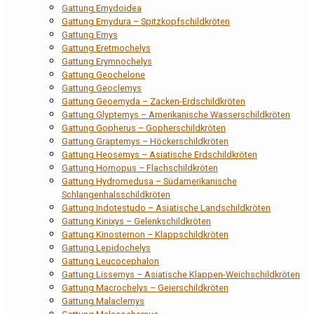
Gattung Emydoidea
Gattung Emydura – Spitzkopfschildkröten
Gattung Emys
Gattung Eretmochelys
Gattung Erymnochelys
Gattung Geochelone
Gattung Geoclemys
Gattung Geoemyda – Zacken-Erdschildkröten
Gattung Glyptemys – Amerikanische Wasserschildkröten
Gattung Gopherus – Gopherschildkröten
Gattung Graptemys – Höckerschildkröten
Gattung Heosemys – Asiatische Erdschildkröten
Gattung Homopus – Flachschildkröten
Gattung Hydromedusa – Südamerikanische
Schlangenhalsschildkröten
Gattung Indotestudo – Asiatische Landschildkröten
Gattung Kinixys – Gelenkschildkröten
Gattung Kinosternon – Klappschildkröten
Gattung Lepidochelys
Gattung Leucocephalon
Gattung Lissemys – Asiatische Klappen-Weichschildkröten
Gattung Macrochelys – Geierschildkröten
Gattung Malaclemys