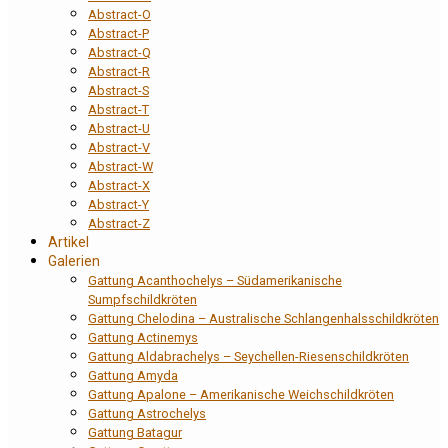
Abstract-O
Abstract-P
Abstract-Q
Abstract-R
Abstract-S
Abstract-T
Abstract-U
Abstract-V
Abstract-W
Abstract-X
Abstract-Y
Abstract-Z
Artikel
Galerien
Gattung Acanthochelys – Südamerikanische
Sumpfschildkröten
Gattung Chelodina – Australische Schlangenhalsschildkröten
Gattung Actinemys
Gattung Aldabrachelys – Seychellen-Riesenschildkröten
Gattung Amyda
Gattung Apalone – Amerikanische Weichschildkröten
Gattung Astrochelys
Gattung Batagur