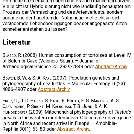
Potential) dazu erhalten haben und es auch manchmal nutzen.
Vielleicht ist Hybridisierung nicht wie landläufig behauptet ein
Prozess der Vermischung und des Artenverlusts, sondern
sogar eine der Facetten der Natur neue, vielleicht an sich
verändernde Lebensbedingungen besser angepasste Arten
schneller entstehen zu lassen?
Literatur
Blasco, R.
(2008): Human consumption of tortoises at Level IV
of Bolomor Cave (Valencia, Spain). – Journal of
Archaeological Science 35: 2839-2848 oder
Abstract-Archiv
.
Bowen, B. W. & S. A. Karl
(2007): Population genetics and
phylogeography of sea turtles. – Molecular Ecology 16(23):
4886-4907 oder
Abstract-Archiv
.
Fritz, U., J. D. Harris, S. Fahd, R. Rouag, E. G. Martinez, A. G.
Casalduero, P. Široký, M. Kalboussi, T. B. Jdeidi & A. K.
Hundsdörfer
(2009): Mitochondrial phylogeography of
Testudo
greaca
in the western mediterranean: Old complex divergence
in North Africa and recent arrival in Europe. – Amphibia-
Reptilia 30(1): 63-80 oder
Abstract-Archiv
.