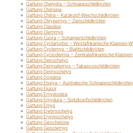
Gattung Chelydra – Schnappschildkröten
Gattung Chersina
Gattung Chitra – Kurzkopf-Weichschildkröten
Gattung Chrysemys – Zierschildkröten
Gattung Claudius
Gattung Clemmys
Gattung Cuora – Scharnierschildkröten
Gattung Cyclanorbis – Westafrikanische Klappen-W
Gattung Cyclemys – Blattschildkröten
Gattung Cycloderma – Zentralafrikanische Klappen
Gattung Deirochelys
Gattung Dermatemys – Tabascoschildkröten
Gattung Dermochelys
Gattung Dogania
Gattung Elseya – Australische Schnappschildkröten
Gattung Elusor
Gattung Emydoidea
Gattung Emydura – Spitzkopfschildkröten
Gattung Emys
Gattung Eretmochelys
Gattung Erymnochelys
Gattung Geochelone
Gattung Geoclemys