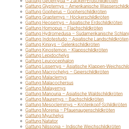
Gattung Geoemyda – Zacken-Erdschildkröten
Gattung Glyptemys – Amerikanische Wasserschildk
Gattung Gopherus – Gopherschildkröten
Gattung Graptemys – Höckerschildkröten
Gattung Heosemys – Asiatische Erdschildkröten
Gattung Homopus – Flachschildkröten
Gattung Hydromedusa – Südamerikanische Schlang
Gattung Indotestudo – Asiatische Landschildkröten
Gattung Kinixys – Gelenkschildkröten
Gattung Kinosternon – Klappschildkröten
Gattung Lepidochelys
Gattung Leucocephalon
Gattung Lissemys – Asiatische Klappen-Weichschil
Gattung Macrochelys – Geierschildkröten
Gattung Malaclemys
Gattung Malacochersus
Gattung Malayemys
Gattung Manouria – Asiatische Waldschildkröten
Gattung Mauremys – Bachschildkröten
Gattung Mesoclemmys – Krötenkopf-Schildkröten
Gattung Morenia – Pfauenaugenschildkröten
Gattung Myuchelys
Gattung Natator
Gattung Nilssonia – Indische Weichschildkröten