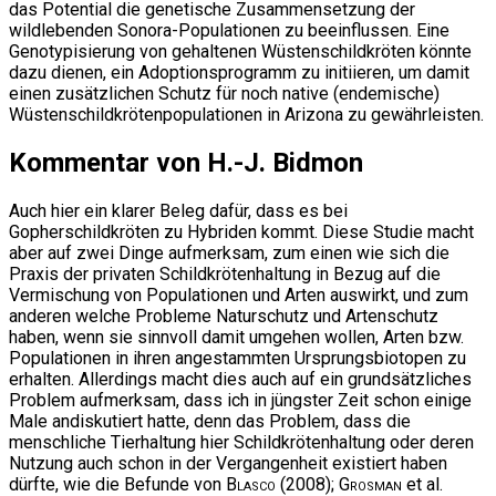
das Potential die genetische Zusammensetzung der
wildlebenden Sonora-Populationen zu beeinflussen. Eine
Genotypisierung von gehaltenen Wüstenschildkröten könnte
dazu dienen, ein Adoptionsprogramm zu initiieren, um damit
einen zusätzlichen Schutz für noch native (endemische)
Wüstenschildkrötenpopulationen in Arizona zu gewährleisten.
Kommentar von H.-J. Bidmon
Auch hier ein klarer Beleg dafür, dass es bei
Gopherschildkröten zu Hybriden kommt. Diese Studie macht
aber auf zwei Dinge aufmerksam, zum einen wie sich die
Praxis der privaten Schildkrötenhaltung in Bezug auf die
Vermischung von Populationen und Arten auswirkt, und zum
anderen welche Probleme Naturschutz und Artenschutz
haben, wenn sie sinnvoll damit umgehen wollen, Arten bzw.
Populationen in ihren angestammten Ursprungsbiotopen zu
erhalten. Allerdings macht dies auch auf ein grundsätzliches
Problem aufmerksam, dass ich in jüngster Zeit schon einige
Male andiskutiert hatte, denn das Problem, dass die
menschliche Tierhaltung hier Schildkrötenhaltung oder deren
Nutzung auch schon in der Vergangenheit existiert haben
dürfte, wie die Befunde von
Blasco
(2008);
Grosman
et al.