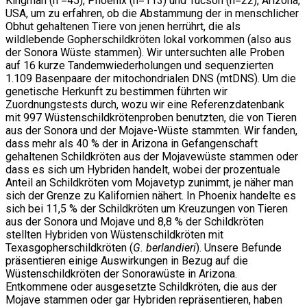
Kingman (n =45), Phoenix (n=113) und Tucson (n=22), Arizona,
USA, um zu erfahren, ob die Abstammung der in menschlicher
Obhut gehaltenen Tiere von jenen herrührt, die als
wildlebende Gopherschildkröten lokal vorkommen (also aus
der Sonora Wüste stammen). Wir untersuchten alle Proben
auf 16 kurze Tandemwiederholungen und sequenzierten
1.109 Basenpaare der mitochondrialen DNS (mtDNS). Um die
genetische Herkunft zu bestimmen führten wir
Zuordnungstests durch, wozu wir eine Referenzdatenbank
mit 997 Wüstenschildkrötenproben benutzten, die von Tieren
aus der Sonora und der Mojave-Wüste stammten. Wir fanden,
dass mehr als 40 % der in Arizona in Gefangenschaft
gehaltenen Schildkröten aus der Mojavewüste stammen oder
dass es sich um Hybriden handelt, wobei der prozentuale
Anteil an Schildkröten vom Mojavetyp zunimmt, je näher man
sich der Grenze zu Kalifornien nähert. In Phoenix handelte es
sich bei 11,5 % der Schildkröten um Kreuzungen von Tieren
aus der Sonora und Mojave und 8,8 % der Schildkröten
stellten Hybriden von Wüstenschildkröten mit
Texasgopherschildkröten (
G. berlandieri
). Unsere Befunde
präsentieren einige Auswirkungen in Bezug auf die
Wüstenschildkröten der Sonorawüste in Arizona.
Entkommene oder ausgesetzte Schildkröten, die aus der
Mojave stammen oder gar Hybriden repräsentieren, haben