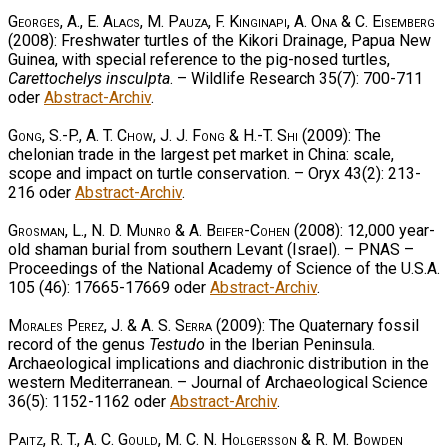
Georges, A., E. Alacs, M. Pauza, F. Kinginapi, A. Ona & C. Eisemberg
(2008): Freshwater turtles of the Kikori Drainage, Papua New
Guinea, with special reference to the pig-nosed turtles,
Carettochelys insculpta
. – Wildlife Research 35(7): 700-711
oder
Abstract-Archiv
.
Gong, S.-P., A. T. Chow, J. J. Fong & H.-T. Shi
(2009): The
chelonian trade in the largest pet market in China: scale,
scope and impact on turtle conservation. – Oryx 43(2): 213-
216 oder
Abstract-Archiv
.
Grosman, L., N. D. Munro & A. Beifer-Cohen
(2008): 12,000 year-
old shaman burial from southern Levant (Israel). – PNAS –
Proceedings of the National Academy of Science of the U.S.A.
105 (46): 17665-17669 oder
Abstract-Archiv
.
Morales Perez, J. & A. S. Serra
(2009): The Quaternary fossil
record of the genus
Testudo
in the Iberian Peninsula.
Archaeological implications and diachronic distribution in the
western Mediterranean. – Journal of Archaeological Science
36(5): 1152-1162 oder
Abstract-Archiv
.
Paitz, R. T., A. C. Gould, M. C. N. Holgersson & R. M. Bowden