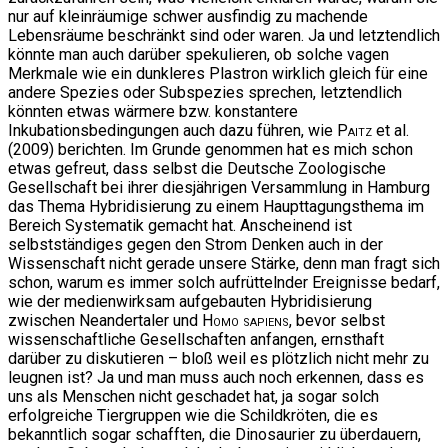
nur auf kleinräumige schwer ausfindig zu machende
Lebensräume beschränkt sind oder waren. Ja und letztendlich
könnte man auch darüber spekulieren, ob solche vagen
Merkmale wie ein dunkleres Plastron wirklich gleich für eine
andere Spezies oder Subspezies sprechen, letztendlich
könnten etwas wärmere bzw. konstantere
Inkubationsbedingungen auch dazu führen, wie
Paitz
et al.
(2009) berichten. Im Grunde genommen hat es mich schon
etwas gefreut, dass selbst die Deutsche Zoologische
Gesellschaft bei ihrer diesjährigen Versammlung in Hamburg
das Thema Hybridisierung zu einem Haupttagungsthema im
Bereich Systematik gemacht hat. Anscheinend ist
selbstständiges gegen den Strom Denken auch in der
Wissenschaft nicht gerade unsere Stärke, denn man fragt sich
schon, warum es immer solch aufrüttelnder Ereignisse bedarf,
wie der medienwirksam aufgebauten Hybridisierung
zwischen Neandertaler und
Homo sapiens
, bevor selbst
wissenschaftliche Gesellschaften anfangen, ernsthaft
darüber zu diskutieren – bloß weil es plötzlich nicht mehr zu
leugnen ist? Ja und man muss auch noch erkennen, dass es
uns als Menschen nicht geschadet hat, ja sogar solch
erfolgreiche Tiergruppen wie die Schildkröten, die es
bekanntlich sogar schafften, die Dinosaurier zu überdauern,