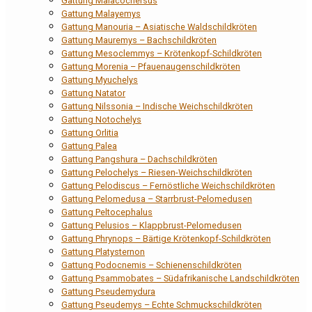
Gattung Malacochersus
Gattung Malayemys
Gattung Manouria – Asiatische Waldschildkröten
Gattung Mauremys – Bachschildkröten
Gattung Mesoclemmys – Krötenkopf-Schildkröten
Gattung Morenia – Pfauenaugenschildkröten
Gattung Myuchelys
Gattung Natator
Gattung Nilssonia – Indische Weichschildkröten
Gattung Notochelys
Gattung Orlitia
Gattung Palea
Gattung Pangshura – Dachschildkröten
Gattung Pelochelys – Riesen-Weichschildkröten
Gattung Pelodiscus – Fernöstliche Weichschildkröten
Gattung Pelomedusa – Starrbrust-Pelomedusen
Gattung Peltocephalus
Gattung Pelusios – Klappbrust-Pelomedusen
Gattung Phrynops – Bärtige Krötenkopf-Schildkröten
Gattung Platysternon
Gattung Podocnemis – Schienenschildkröten
Gattung Psammobates – Südafrikanische Landschildkröten
Gattung Pseudemydura
Gattung Pseudemys – Echte Schmuckschildkröten