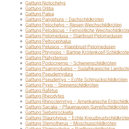
Gattung Notochelys
Gattung Orlitia
Gattung Palea
Gattung Pangshura – Dachschildkröten
Gattung Pelochelys – Riesen-Weichschildkröten
Gattung Pelodiscus – Fernöstliche Weichschildkröt
Gattung Pelomedusa – Starrbrust-Pelomedusen
Gattung Peltocephalus
Gattung Pelusios – Klappbrust-Pelomedusen
Gattung Phrynops – Bärtige Krötenkopf-Schildkröt
Gattung Platysternon
Gattung Podocnemis – Schienenschildkröten
Gattung Psammobates – Südafrikanische Landschi
Gattung Pseudemydura
Gattung Pseudemys – Echte Schmuckschildkröten
Gattung Pyxis – Spinnenschildkröten
Gattung Rafetus
Gattung Rheodytes
Gattung Rhinoclemmys – Amerikanische Erdschildk
Gattung Sacalia – Pfauenaugen-Sumpfschildkröten
Gattung Siebenrockiella
Gattung Staurotypus – Echte Kreuzbrustschildkröte
Gattung Sternotherus – Moschusschildkröten
Gattung Stigmochelys – Pantherschildkröten