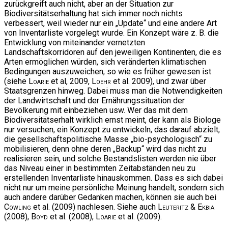
zurückgreift auch nicht, aber an der Situation zur
Biodiversitätserhaltung hat sich immer noch nichts
verbessert, weil wieder nur ein „Update“ und eine andere Art
von Inventarliste vorgelegt wurde. Ein Konzept wäre z. B. die
Entwicklung von miteinander vernetzten
Landschaftskorridoren auf den jeweiligen Kontinenten, die es
Arten ermöglichen würden, sich veränderten klimatischen
Bedingungen auszuweichen, so wie es früher gewesen ist
(siehe
Loarie
et al, 2009,
Loehr
et al. 2009), und zwar über
Staatsgrenzen hinweg. Dabei muss man die Notwendigkeiten
der Landwirtschaft und der Ernährungssituation der
Bevölkerung mit einbeziehen usw. Wer das mit dem
Biodiversitätserhalt wirklich ernst meint, der kann als Biologe
nur versuchen, ein Konzept zu entwickeln, das darauf abzielt,
die gesellschaftspolitische Masse „bio-psychologisch“ zu
mobilisieren, denn ohne deren „Backup“ wird das nicht zu
realisieren sein, und solche Bestandslisten werden nie über
das Niveau einer in bestimmten Zeitabständen neu zu
erstellenden Inventarliste hinauskommen. Dass es sich dabei
nicht nur um meine persönliche Meinung handelt, sondern sich
auch andere darüber Gedanken machen, können sie auch bei
Cowling
et al. (2009) nachlesen. Siehe auch
Leuteritz & Ekbia
(2008),
Boyd
et al. (2008),
Loarie
et al. (2009).