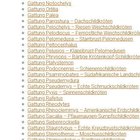
Gattung Notochelys
Gattung Orlitia
Gattung Palea
Gattung Pangshura – Dachschildkröten
Gattung Pelochelys – Riesen-Weichschildkröten
Gattung Pelodiscus – Fernöstliche Weichschildkröt
Gattung Pelomedusa – Starrbrust-Pelomedusen
Gattung Peltocephalus
Gattung Pelusios – Klappbrust-Pelomedusen
Gattung Phrynops – Bärtige Krötenkopf-Schildkröt
Gattung Platysternon
Gattung Podocnemis – Schienenschildkröten
Gattung Psammobates – Südafrikanische Landschi
Gattung Pseudemydura
Gattung Pseudemys – Echte Schmuckschildkröten
Gattung Pyxis – Spinnenschildkröten
Gattung Rafetus
Gattung Rheodytes
Gattung Rhinoclemmys – Amerikanische Erdschildk
Gattung Sacalia – Pfauenaugen-Sumpfschildkröten
Gattung Siebenrockiella
Gattung Staurotypus – Echte Kreuzbrustschildkröte
Gattung Sternotherus – Moschusschildkröten
Gattung Stigmochelys – Pantherschildkröten