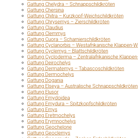
Gattung Chelydra – Schnappschildkröten
Gattung Chersina
Gattung Chitra – Kurzkopf-Weichschildkröten
Gattung Chrysemys – Zierschildkröten
Gattung Claudius
Gattung Clemmys
Gattung Cuora – Scharnierschildkröten
Gattung Cyclanorbis – Westafrikanische Klappen-W
Gattung Cyclemys – Blattschildkröten
Gattung Cycloderma – Zentralafrikanische Klappen
Gattung Deirochelys
Gattung Dermatemys – Tabascoschildkröten
Gattung Dermochelys
Gattung Dogania
Gattung Elseya – Australische Schnappschildkröten
Gattung Elusor
Gattung Emydoidea
Gattung Emydura – Spitzkopfschildkröten
Gattung Emys
Gattung Eretmochelys
Gattung Erymnochelys
Gattung Geochelone
Gattung Geoclemys