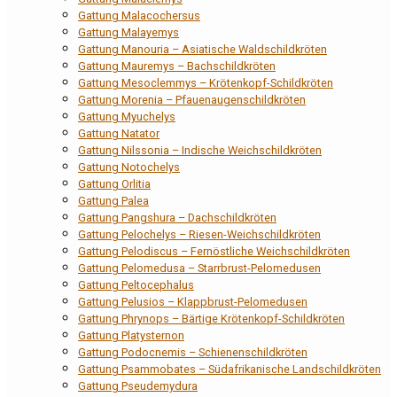
Gattung Malacochersus
Gattung Malayemys
Gattung Manouria – Asiatische Waldschildkröten
Gattung Mauremys – Bachschildkröten
Gattung Mesoclemmys – Krötenkopf-Schildkröten
Gattung Morenia – Pfauenaugenschildkröten
Gattung Myuchelys
Gattung Natator
Gattung Nilssonia – Indische Weichschildkröten
Gattung Notochelys
Gattung Orlitia
Gattung Palea
Gattung Pangshura – Dachschildkröten
Gattung Pelochelys – Riesen-Weichschildkröten
Gattung Pelodiscus – Fernöstliche Weichschildkröten
Gattung Pelomedusa – Starrbrust-Pelomedusen
Gattung Peltocephalus
Gattung Pelusios – Klappbrust-Pelomedusen
Gattung Phrynops – Bärtige Krötenkopf-Schildkröten
Gattung Platysternon
Gattung Podocnemis – Schienenschildkröten
Gattung Psammobates – Südafrikanische Landschildkröten
Gattung Pseudemydura