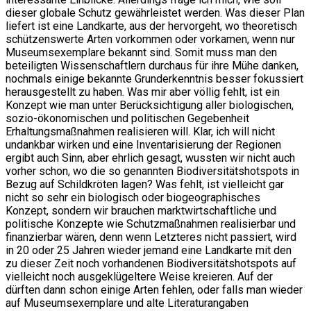
dieser globale Schutz gewährleistet werden. Was dieser Plan
liefert ist eine Landkarte, aus der hervorgeht, wo theoretisch
schützenswerte Arten vorkommen oder vorkamen, wenn nur
Museumsexemplare bekannt sind. Somit muss man den
beteiligten Wissenschaftlern durchaus für ihre Mühe danken,
nochmals einige bekannte Grunderkenntnis besser fokussiert
herausgestellt zu haben. Was mir aber völlig fehlt, ist ein
Konzept wie man unter Berücksichtigung aller biologischen,
sozio-ökonomischen und politischen Gegebenheit
Erhaltungsmaßnahmen realisieren will. Klar, ich will nicht
undankbar wirken und eine Inventarisierung der Regionen
ergibt auch Sinn, aber ehrlich gesagt, wussten wir nicht auch
vorher schon, wo die so genannten Biodiversitätshotspots in
Bezug auf Schildkröten lagen? Was fehlt, ist vielleicht gar
nicht so sehr ein biologisch oder biogeographisches
Konzept, sondern wir brauchen marktwirtschaftliche und
politische Konzepte wie Schutzmaßnahmen realisierbar und
finanzierbar wären, denn wenn Letzteres nicht passiert, wird
in 20 oder 25 Jahren wieder jemand eine Landkarte mit den
zu dieser Zeit noch vorhandenen Biodiversitätshotspots auf
vielleicht noch ausgeklügeltere Weise kreieren. Auf der
dürften dann schon einige Arten fehlen, oder falls man wieder
auf Museumsexemplare und alte Literaturangaben