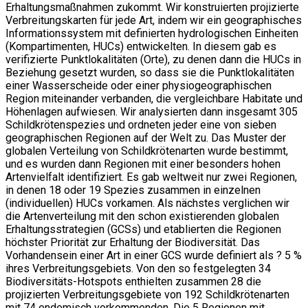
Erhaltungsmaßnahmen zukommt. Wir konstruierten projizierte
Verbreitungskarten für jede Art, indem wir ein geographisches
Informationssystem mit definierten hydrologischen Einheiten
(Kompartimenten, HUCs) entwickelten. In diesem gab es
verifizierte Punktlokalitäten (Orte), zu denen dann die HUCs in
Beziehung gesetzt wurden, so dass sie die Punktlokalitäten
einer Wasserscheide oder einer physiogeographischen
Region miteinander verbanden, die vergleichbare Habitate und
Höhenlagen aufwiesen. Wir analysierten dann insgesamt 305
Schildkrötenspezies und ordneten jeder eine von sieben
geographischen Regionen auf der Welt zu. Das Muster der
globalen Verteilung von Schildkrötenarten wurde bestimmt,
und es wurden dann Regionen mit einer besonders hohen
Artenvielfalt identifiziert. Es gab weltweit nur zwei Regionen,
in denen 18 oder 19 Spezies zusammen in einzelnen
(individuellen) HUCs vorkamen. Als nächstes verglichen wir
die Artenverteilung mit den schon existierenden globalen
Erhaltungsstrategien (GCSs) und etablierten die Regionen
höchster Priorität zur Erhaltung der Biodiversität. Das
Vorhandensein einer Art in einer GCS wurde definiert als ? 5 %
ihres Verbreitungsgebiets. Von den so festgelegten 34
Biodiversitäts-Hotspots enthielten zusammen 28 die
projizierten Verbreitungsgebiete von 192 Schildkrötenarten
mit 74 endemisch vorkommenden. Die 5 Regionen mit