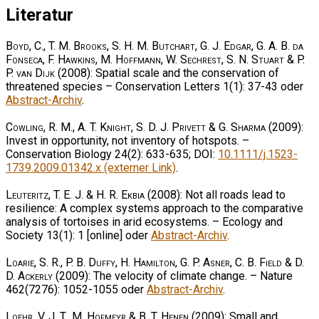
Literatur
Boyd, C., T. M. Brooks, S. H. M. Butchart, G. J. Edgar, G. A. B. da
Fonseca, F. Hawkins, M. Hoffmann, W. Sechrest, S. N. Stuart & P.
P. van Dijk
(2008): Spatial scale and the conservation of
threatened species – Conservation Letters 1(1): 37-43 oder
Abstract-Archiv
.
Cowling, R. M., A. T. Knight, S. D. J. Privett & G. Sharma
(2009):
Invest in opportunity, not inventory of hotspots. –
Conservation Biology 24(2): 633-635; DOI:
10.1111/j.1523-
1739.2009.01342.x (externer Link)
.
Leuteritz, T. E. J. & H. R. Ekbia
(2008): Not all roads lead to
resilience: A complex systems approach to the comparative
analysis of tortoises in arid ecosystems. – Ecology and
Society 13(1): 1 [online] oder
Abstract-Archiv
.
Loarie, S. R., P. B. Duffy, H. Hamilton, G. P. Asner, C. B. Field & D.
D. Ackerly
(2009): The velocity of climate change. – Nature
462(7276): 1052-1055 oder
Abstract-Archiv
.
Loehr, V. J. T., M. Hofmeyr & B. T. Henen
(2009): Small and