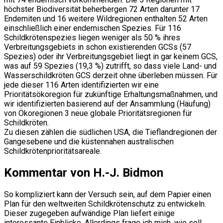
höchster Biodiversität beherbergen 72 Arten darunter 17
Endemiten und 16 weitere Wildregionen enthalten 52 Arten
einschließlich einer endemischen Spezies. Für 116
Schildkrötenspezies liegen weniger als 50 % ihres
Verbreitungsgebiets in schon existierenden GCSs (57
Spezies) oder ihr Verbreitungsgebiet liegt in gar keinem GCS,
was auf 59 Spezies (19,3 %) zutrifft, so dass viele Land- und
Wasserschildkröten GCS derzeit ohne überleben müssen. Für
jede dieser 116 Arten identifizierten wir eine
Prioritätsökoregion für zukünftige Erhaltungsmaßnahmen, und
wir identifizierten basierend auf der Ansammlung (Häufung)
von Ökoregionen 3 neue globale Prioritätsregionen für
Schildkröten.
Zu diesen zählen die südlichen USA, die Tieflandregionen der
Gangesebene und die küstennahen australischen
Schildkrötenprioritätsareale.
Kommentar von H.-J. Bidmon
So kompliziert kann der Versuch sein, auf dem Papier einen
Plan für den weltweiten Schildkrötenschutz zu entwickeln.
Dieser zugegeben aufwändige Plan liefert einige
interessante Einblicke. Allerdings frage ich mich, wie soll