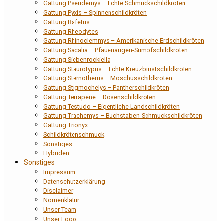
Gattung Pseudemys – Echte Schmuckschildkröten
Gattung Pyxis – Spinnenschildkröten
Gattung Rafetus
Gattung Rheodytes
Gattung Rhinoclemmys – Amerikanische Erdschildkröten
Gattung Sacalia – Pfauenaugen-Sumpfschildkröten
Gattung Siebenrockiella
Gattung Staurotypus – Echte Kreuzbrustschildkröten
Gattung Sternotherus – Moschusschildkröten
Gattung Stigmochelys – Pantherschildkröten
Gattung Terrapene – Dosenschildkröten
Gattung Testudo – Eigentliche Landschildkröten
Gattung Trachemys – Buchstaben-Schmuckschildkröten
Gattung Trionyx
Schildkrötenschmuck
Sonstiges
Hybriden
Sonstiges
Impressum
Datenschutzerklärung
Disclaimer
Nomenklatur
Unser Team
Unser Logo