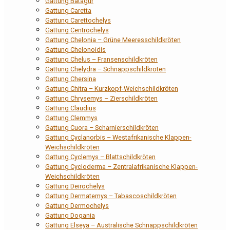
Gattung Batagur
Gattung Caretta
Gattung Carettochelys
Gattung Centrochelys
Gattung Chelonia – Grüne Meeresschildkröten
Gattung Chelonoidis
Gattung Chelus – Fransenschildkröten
Gattung Chelydra – Schnappschildkröten
Gattung Chersina
Gattung Chitra – Kurzkopf-Weichschildkröten
Gattung Chrysemys – Zierschildkröten
Gattung Claudius
Gattung Clemmys
Gattung Cuora – Scharnierschildkröten
Gattung Cyclanorbis – Westafrikanische Klappen-
Weichschildkröten
Gattung Cyclemys – Blattschildkröten
Gattung Cycloderma – Zentralafrikanische Klappen-
Weichschildkröten
Gattung Deirochelys
Gattung Dermatemys – Tabascoschildkröten
Gattung Dermochelys
Gattung Dogania
Gattung Elseya – Australische Schnappschildkröten