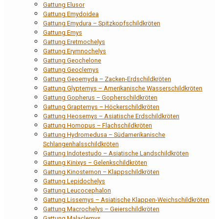
Gattung Elusor
Gattung Emydoidea
Gattung Emydura – Spitzkopfschildkröten
Gattung Emys
Gattung Eretmochelys
Gattung Erymnochelys
Gattung Geochelone
Gattung Geoclemys
Gattung Geoemyda – Zacken-Erdschildkröten
Gattung Glyptemys – Amerikanische Wasserschildkröten
Gattung Gopherus – Gopherschildkröten
Gattung Graptemys – Höckerschildkröten
Gattung Heosemys – Asiatische Erdschildkröten
Gattung Homopus – Flachschildkröten
Gattung Hydromedusa – Südamerikanische
Schlangenhalsschildkröten
Gattung Indotestudo – Asiatische Landschildkröten
Gattung Kinixys – Gelenkschildkröten
Gattung Kinosternon – Klappschildkröten
Gattung Lepidochelys
Gattung Leucocephalon
Gattung Lissemys – Asiatische Klappen-Weichschildkröten
Gattung Macrochelys – Geierschildkröten
Gattung Malaclemys