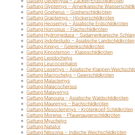
Gattung Geoemyda – Zacken-Erdschildkröten
Gattung Glyptemys – Amerikanische Wasserschildk
Gattung Gopherus – Gopherschildkröten
Gattung Graptemys – Höckerschildkröten
Gattung Heosemys – Asiatische Erdschildkröten
Gattung Homopus – Flachschildkröten
Gattung Hydromedusa – Südamerikanische Schlang
Gattung Indotestudo – Asiatische Landschildkröten
Gattung Kinixys – Gelenkschildkröten
Gattung Kinosternon – Klappschildkröten
Gattung Lepidochelys
Gattung Leucocephalon
Gattung Lissemys – Asiatische Klappen-Weichschil
Gattung Macrochelys – Geierschildkröten
Gattung Malaclemys
Gattung Malacochersus
Gattung Malayemys
Gattung Manouria – Asiatische Waldschildkröten
Gattung Mauremys – Bachschildkröten
Gattung Mesoclemmys – Krötenkopf-Schildkröten
Gattung Morenia – Pfauenaugenschildkröten
Gattung Myuchelys
Gattung Natator
Gattung Nilssonia – Indische Weichschildkröten