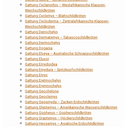
Gattung Cyclanorbis – Westafrikanische Klappen-
Weichschildkröten
Gattung Cyclemys – Blattschildkröten
Gattung Cycloderma – Zentralafrikanische Klappen-
Weichschildkröten
Gattung Deirochelys
Gattung Dermatemys – Tabascoschildkröten
Gattung Dermochelys
Gattung Dogania
Gattung Elseya – Australische Schnappschildkröten
Gattung Elusor
Gattung Emydoidea
Gattung Emydura – Spitzkopfschildkröten
Gattung Emys
Gattung Eretmochelys
Gattung Erymnochelys
Gattung Geochelone
Gattung Geoclemys
Gattung Geoemyda – Zacken-Erdschildkröten
Gattung Glyptemys – Amerikanische Wasserschildkröten
Gattung Gopherus – Gopherschildkröten
Gattung Graptemys – Höckerschildkröten
Gattung Heosemys – Asiatische Erdschildkröten