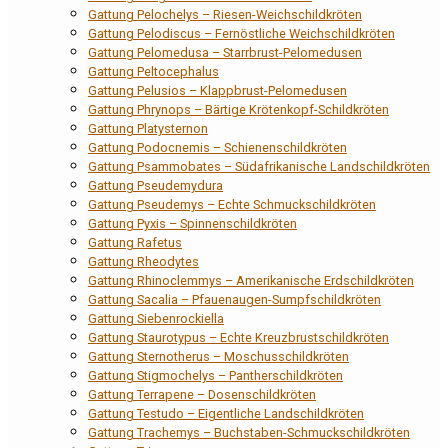
Gattung Pelochelys – Riesen-Weichschildkröten
Gattung Pelodiscus – Fernöstliche Weichschildkröten
Gattung Pelomedusa – Starrbrust-Pelomedusen
Gattung Peltocephalus
Gattung Pelusios – Klappbrust-Pelomedusen
Gattung Phrynops – Bärtige Krötenkopf-Schildkröten
Gattung Platysternon
Gattung Podocnemis – Schienenschildkröten
Gattung Psammobates – Südafrikanische Landschildkröten
Gattung Pseudemydura
Gattung Pseudemys – Echte Schmuckschildkröten
Gattung Pyxis – Spinnenschildkröten
Gattung Rafetus
Gattung Rheodytes
Gattung Rhinoclemmys – Amerikanische Erdschildkröten
Gattung Sacalia – Pfauenaugen-Sumpfschildkröten
Gattung Siebenrockiella
Gattung Staurotypus – Echte Kreuzbrustschildkröten
Gattung Sternotherus – Moschusschildkröten
Gattung Stigmochelys – Pantherschildkröten
Gattung Terrapene – Dosenschildkröten
Gattung Testudo – Eigentliche Landschildkröten
Gattung Trachemys – Buchstaben-Schmuckschildkröten