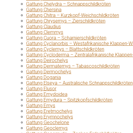
Gattung Chelydra – Schnappschildkröten
Gattung Chersina
Gattung Chitra – Kurzkopf-Weichschildkröten
Gattung Chrysemys – Zierschildkröten
Gattung Claudius
Gattung Clemmys
Gattung Cuora – Scharnierschildkröten
Gattung Cyclanorbis – Westafrikanische Klappen-W
Gattung Cyclemys – Blattschildkröten
Gattung Cycloderma – Zentralafrikanische Klappen
Gattung Deirochelys
Gattung Dermatemys – Tabascoschildkröten
Gattung Dermochelys
Gattung Dogania
Gattung Elseya – Australische Schnappschildkröten
Gattung Elusor
Gattung Emydoidea
Gattung Emydura – Spitzkopfschildkröten
Gattung Emys
Gattung Eretmochelys
Gattung Erymnochelys
Gattung Geochelone
Gattung Geoclemys