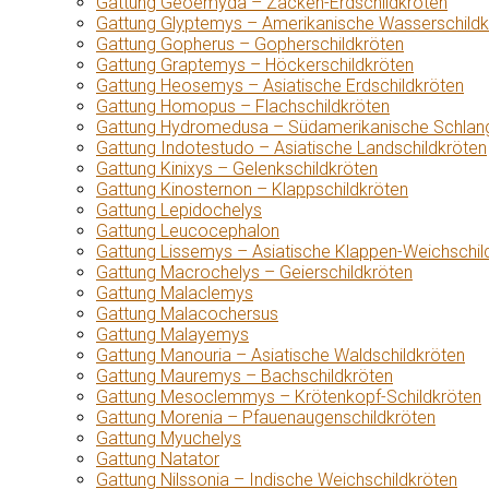
Gattung Geoemyda – Zacken-Erdschildkröten
Gattung Glyptemys – Amerikanische Wasserschildk
Gattung Gopherus – Gopherschildkröten
Gattung Graptemys – Höckerschildkröten
Gattung Heosemys – Asiatische Erdschildkröten
Gattung Homopus – Flachschildkröten
Gattung Hydromedusa – Südamerikanische Schlang
Gattung Indotestudo – Asiatische Landschildkröten
Gattung Kinixys – Gelenkschildkröten
Gattung Kinosternon – Klappschildkröten
Gattung Lepidochelys
Gattung Leucocephalon
Gattung Lissemys – Asiatische Klappen-Weichschil
Gattung Macrochelys – Geierschildkröten
Gattung Malaclemys
Gattung Malacochersus
Gattung Malayemys
Gattung Manouria – Asiatische Waldschildkröten
Gattung Mauremys – Bachschildkröten
Gattung Mesoclemmys – Krötenkopf-Schildkröten
Gattung Morenia – Pfauenaugenschildkröten
Gattung Myuchelys
Gattung Natator
Gattung Nilssonia – Indische Weichschildkröten