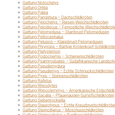
Gattung Notochelys
Gattung Orlitia
Gattung Palea
Gattung Pangshura – Dachschildkröten
Gattung Pelochelys – Riesen-Weichschildkröten
Gattung Pelodiscus – Fernöstliche Weichschildkröt
Gattung Pelomedusa – Starrbrust-Pelomedusen
Gattung Peltocephalus
Gattung Pelusios – Klappbrust-Pelomedusen
Gattung Phrynops – Bärtige Krötenkopf-Schildkröt
Gattung Platysternon
Gattung Podocnemis – Schienenschildkröten
Gattung Psammobates – Südafrikanische Landschi
Gattung Pseudemydura
Gattung Pseudemys – Echte Schmuckschildkröten
Gattung Pyxis – Spinnenschildkröten
Gattung Rafetus
Gattung Rheodytes
Gattung Rhinoclemmys – Amerikanische Erdschildk
Gattung Sacalia – Pfauenaugen-Sumpfschildkröten
Gattung Siebenrockiella
Gattung Staurotypus – Echte Kreuzbrustschildkröte
Gattung Sternotherus – Moschusschildkröten
Gattung Stigmochelys – Pantherschildkröten