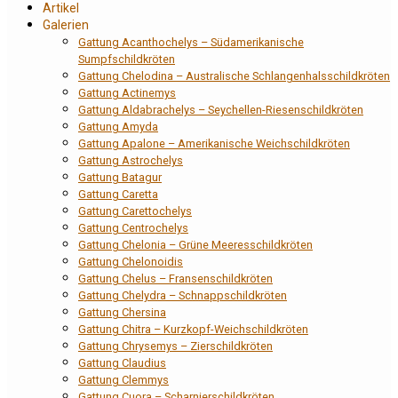
Artikel
Galerien
Gattung Acanthochelys – Südamerikanische
Sumpfschildkröten
Gattung Chelodina – Australische Schlangenhalsschildkröten
Gattung Actinemys
Gattung Aldabrachelys – Seychellen-Riesenschildkröten
Gattung Amyda
Gattung Apalone – Amerikanische Weichschildkröten
Gattung Astrochelys
Gattung Batagur
Gattung Caretta
Gattung Carettochelys
Gattung Centrochelys
Gattung Chelonia – Grüne Meeresschildkröten
Gattung Chelonoidis
Gattung Chelus – Fransenschildkröten
Gattung Chelydra – Schnappschildkröten
Gattung Chersina
Gattung Chitra – Kurzkopf-Weichschildkröten
Gattung Chrysemys – Zierschildkröten
Gattung Claudius
Gattung Clemmys
Gattung Cuora – Scharnierschildkröten