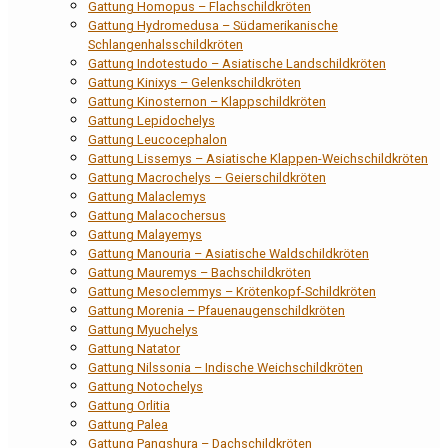
Gattung Homopus – Flachschildkröten
Gattung Hydromedusa – Südamerikanische
Schlangenhalsschildkröten
Gattung Indotestudo – Asiatische Landschildkröten
Gattung Kinixys – Gelenkschildkröten
Gattung Kinosternon – Klappschildkröten
Gattung Lepidochelys
Gattung Leucocephalon
Gattung Lissemys – Asiatische Klappen-Weichschildkröten
Gattung Macrochelys – Geierschildkröten
Gattung Malaclemys
Gattung Malacochersus
Gattung Malayemys
Gattung Manouria – Asiatische Waldschildkröten
Gattung Mauremys – Bachschildkröten
Gattung Mesoclemmys – Krötenkopf-Schildkröten
Gattung Morenia – Pfauenaugenschildkröten
Gattung Myuchelys
Gattung Natator
Gattung Nilssonia – Indische Weichschildkröten
Gattung Notochelys
Gattung Orlitia
Gattung Palea
Gattung Pangshura – Dachschildkröten