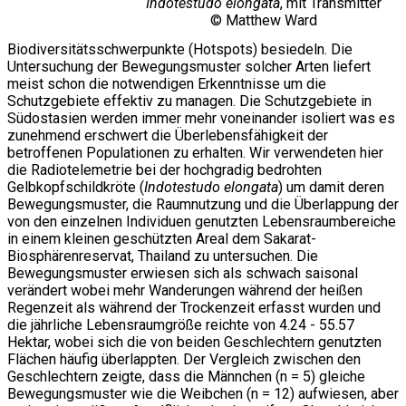
Indotestudo elongata
, mit Transmitter
© Matthew Ward
Biodiversitätsschwerpunkte (Hotspots) besiedeln. Die
Untersuchung der Bewegungsmuster solcher Arten liefert
meist schon die notwendigen Erkenntnisse um die
Schutzgebiete effektiv zu managen. Die Schutzgebiete in
Südostasien werden immer mehr voneinander isoliert was es
zunehmend erschwert die Überlebensfähigkeit der
betroffenen Populationen zu erhalten. Wir verwendeten hier
die Radiotelemetrie bei der hochgradig bedrohten
Gelbkopfschildkröte (
Indotestudo elongata
) um damit deren
Bewegungsmuster, die Raumnutzung und die Überlappung der
von den einzelnen Individuen genutzten Lebensraumbereiche
in einem kleinen geschützten Areal dem Sakarat-
Biosphärenreservat, Thailand zu untersuchen. Die
Bewegungsmuster erwiesen sich als schwach saisonal
verändert wobei mehr Wanderungen während der heißen
Regenzeit als während der Trockenzeit erfasst wurden und
die jährliche Lebensraumgröße reichte von 4.24 - 55.57
Hektar, wobei sich die von beiden Geschlechtern genutzten
Flächen häufig überlappten. Der Vergleich zwischen den
Geschlechtern zeigte, dass die Männchen (n = 5) gleiche
Bewegungsmuster wie die Weibchen (n = 12) aufwiesen, aber