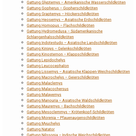
Gattung Glyptemys – Amerikanische Wasserschildkröten
Gattung Gopherus – Gopherschildkröten
Gattung Graptemys – Höckerschildkröten
Gattung Heosemys – Asiatische Erdschildkröten
Gattung Homopus – Flachschildkröten
Gattung Hydromedusa – Südamerikanische
Schlangenhalsschildkröten
Gattung Indotestudo – Asiatische Landschildkröten
Gattung Kinixys – Gelenkschildkröten
Gattung Kinosternon – Klappschildkröten
Gattung Lepidochelys
Gattung Leucocephalon
Gattung Lissemys – Asiatische Klappen-Weichschildkröten
Gattung Macrochelys – Geierschildkröten
Gattung Malaclemys
Gattung Malacochersus
Gattung Malayemys
Gattung Manouria – Asiatische Waldschildkröten
Gattung Mauremys – Bachschildkröten
Gattung Mesoclemmys – Krötenkopf-Schildkröten
Gattung Morenia – Pfauenaugenschildkröten
Gattung Myuchelys
Gattung Natator
Gattung Nilssonia – Indische Weichschildkröten