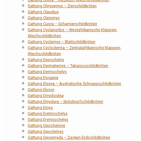
Gattung Chrysemys – Zierschildkröten
Gattung Claudius
Gattung Clemmys
Gattung Cuora – Scharnierschildkröten
Gattung Cyclanorbis – Westafrikanische Klappen-
Weichschildkröten
Gattung Cyclemys – Blattschildkröten
Gattung Cycloderma – Zentralafrikanische Klappen-
Weichschildkröten
Gattung Deirochelys
Gattung Dermatemys – Tabascoschildkröten
Gattung Dermochelys
Gattung Dogania
Gattung Elseya – Australische Schnappschildkröten
Gattung Elusor
Gattung Emydoidea
Gattung Emydura – Spitzkopfschildkröten
Gattung Emys
Gattung Eretmochelys
Gattung Erymnochelys
Gattung Geochelone
Gattung Geoclemys
Gattung Geoemyda – Zacken-Erdschildkröten