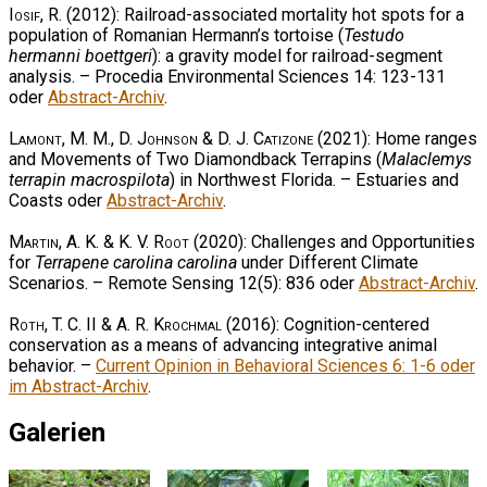
Iosif, R.
(2012): Railroad-associated mortality hot spots for a
population of Romanian Hermann’s tortoise (
Testudo
hermanni boettgeri
): a gravity model for railroad-segment
analysis. – Procedia Environmental Sciences 14: 123-131
oder
Abstract-Archiv
.
Lamont, M. M., D. Johnson & D. J. Catizone
(2021): Home ranges
and Movements of Two Diamondback Terrapins (
Malaclemys
terrapin macrospilota
) in Northwest Florida. – Estuaries and
Coasts oder
Abstract-Archiv
.
Martin, A. K. & K. V. Root
(2020): Challenges and Opportunities
for
Terrapene carolina carolina
under Different Climate
Scenarios. – Remote Sensing 12(5): 836 oder
Abstract-Archiv
.
Roth, T. C. II & A. R. Krochmal
(2016): Cognition-centered
conservation as a means of advancing integrative animal
behavior. –
Current Opinion in Behavioral Sciences 6: 1-6 oder
im Abstract-Archiv
.
Galerien