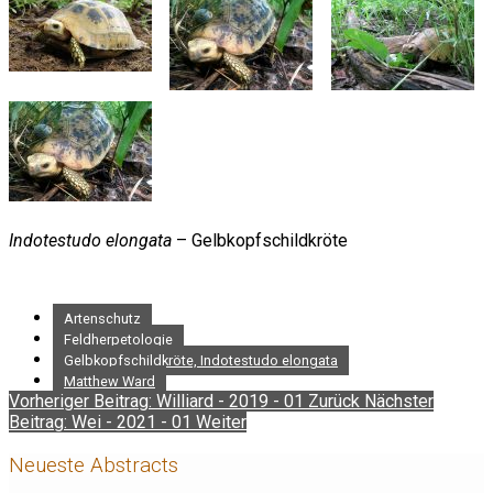
Indotestudo elongata
– Gelbkopfschildkröte
Artenschutz
Feldherpetologie
Gelbkopfschildkröte, Indotestudo elongata
Matthew Ward
Vorheriger Beitrag: Williard - 2019 - 01
Zurück
Nächster
Beitrag: Wei - 2021 - 01
Weiter
Neueste Abstracts