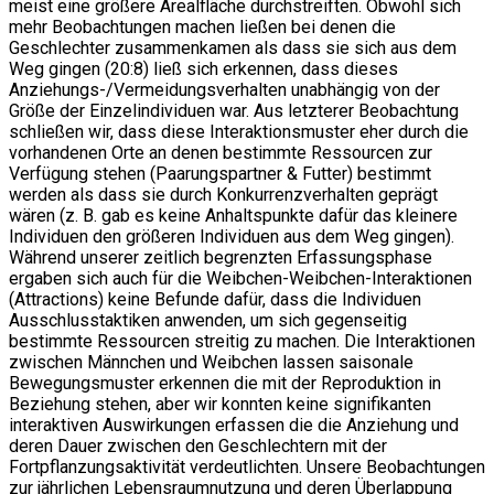
meist eine größere Arealfläche durchstreiften. Obwohl sich
mehr Beobachtungen machen ließen bei denen die
Geschlechter zusammenkamen als dass sie sich aus dem
Weg gingen (20:8) ließ sich erkennen, dass dieses
Anziehungs-/Vermeidungsverhalten unabhängig von der
Größe der Einzelindividuen war. Aus letzterer Beobachtung
schließen wir, dass diese Interaktionsmuster eher durch die
vorhandenen Orte an denen bestimmte Ressourcen zur
Verfügung stehen (Paarungspartner & Futter) bestimmt
werden als dass sie durch Konkurrenzverhalten geprägt
wären (z. B. gab es keine Anhaltspunkte dafür das kleinere
Individuen den größeren Individuen aus dem Weg gingen).
Während unserer zeitlich begrenzten Erfassungsphase
ergaben sich auch für die Weibchen-Weibchen-Interaktionen
(Attractions) keine Befunde dafür, dass die Individuen
Ausschlusstaktiken anwenden, um sich gegenseitig
bestimmte Ressourcen streitig zu machen. Die Interaktionen
zwischen Männchen und Weibchen lassen saisonale
Bewegungsmuster erkennen die mit der Reproduktion in
Beziehung stehen, aber wir konnten keine signifikanten
interaktiven Auswirkungen erfassen die die Anziehung und
deren Dauer zwischen den Geschlechtern mit der
Fortpflanzungsaktivität verdeutlichten. Unsere Beobachtungen
zur jährlichen Lebensraumnutzung und deren Überlappung