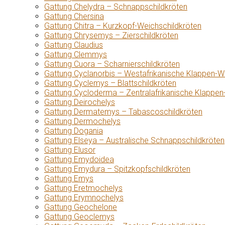
Gattung Chelydra – Schnappschildkröten
Gattung Chersina
Gattung Chitra – Kurzkopf-Weichschildkröten
Gattung Chrysemys – Zierschildkröten
Gattung Claudius
Gattung Clemmys
Gattung Cuora – Scharnierschildkröten
Gattung Cyclanorbis – Westafrikanische Klappen-W
Gattung Cyclemys – Blattschildkröten
Gattung Cycloderma – Zentralafrikanische Klappen
Gattung Deirochelys
Gattung Dermatemys – Tabascoschildkröten
Gattung Dermochelys
Gattung Dogania
Gattung Elseya – Australische Schnappschildkröten
Gattung Elusor
Gattung Emydoidea
Gattung Emydura – Spitzkopfschildkröten
Gattung Emys
Gattung Eretmochelys
Gattung Erymnochelys
Gattung Geochelone
Gattung Geoclemys