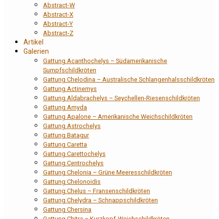
Abstract-W
Abstract-X
Abstract-Y
Abstract-Z
Artikel
Galerien
Gattung Acanthochelys – Südamerikanische
Sumpfschildkröten
Gattung Chelodina – Australische Schlangenhalsschildkröten
Gattung Actinemys
Gattung Aldabrachelys – Seychellen-Riesenschildkröten
Gattung Amyda
Gattung Apalone – Amerikanische Weichschildkröten
Gattung Astrochelys
Gattung Batagur
Gattung Caretta
Gattung Carettochelys
Gattung Centrochelys
Gattung Chelonia – Grüne Meeresschildkröten
Gattung Chelonoidis
Gattung Chelus – Fransenschildkröten
Gattung Chelydra – Schnappschildkröten
Gattung Chersina
Gattung Chitra – Kurzkopf-Weichschildkröten