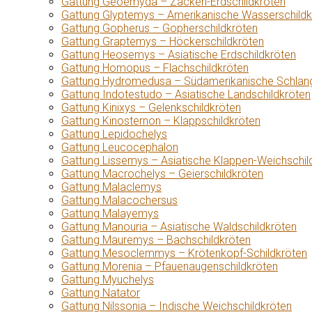
Gattung Geoemyda – Zacken-Erdschildkröten
Gattung Glyptemys – Amerikanische Wasserschildk
Gattung Gopherus – Gopherschildkröten
Gattung Graptemys – Höckerschildkröten
Gattung Heosemys – Asiatische Erdschildkröten
Gattung Homopus – Flachschildkröten
Gattung Hydromedusa – Südamerikanische Schlang
Gattung Indotestudo – Asiatische Landschildkröten
Gattung Kinixys – Gelenkschildkröten
Gattung Kinosternon – Klappschildkröten
Gattung Lepidochelys
Gattung Leucocephalon
Gattung Lissemys – Asiatische Klappen-Weichschil
Gattung Macrochelys – Geierschildkröten
Gattung Malaclemys
Gattung Malacochersus
Gattung Malayemys
Gattung Manouria – Asiatische Waldschildkröten
Gattung Mauremys – Bachschildkröten
Gattung Mesoclemmys – Krötenkopf-Schildkröten
Gattung Morenia – Pfauenaugenschildkröten
Gattung Myuchelys
Gattung Natator
Gattung Nilssonia – Indische Weichschildkröten