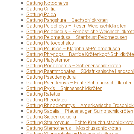
Gattung Notochelys
Gattung Orlitia
Gattung Palea
Gattung Pangshura – Dachschildkröten
Gattung Pelochelys – Riesen-Weichschildkröten
Gattung Pelodiscus – Fernöstliche Weichschildkröt
Gattung Pelomedusa – Starrbrust-Pelomedusen
Gattung Peltocephalus
Gattung Pelusios – Klappbrust-Pelomedusen
Gattung Phrynops – Bärtige Krötenkopf-Schildkröt
Gattung Platysternon
Gattung Podocnemis – Schienenschildkröten
Gattung Psammobates – Südafrikanische Landschi
Gattung Pseudemydura
Gattung Pseudemys – Echte Schmuckschildkröten
Gattung Pyxis – Spinnenschildkröten
Gattung Rafetus
Gattung Rheodytes
Gattung Rhinoclemmys – Amerikanische Erdschildk
Gattung Sacalia – Pfauenaugen-Sumpfschildkröten
Gattung Siebenrockiella
Gattung Staurotypus – Echte Kreuzbrustschildkröte
Gattung Sternotherus – Moschusschildkröten
Gattung Stigmochelys – Pantherschildkröten