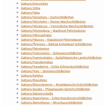
Gattung Notochelys
Gattung Orlitia
Gattung Palea
Gattung Pangshura – Dachschildkröten
Gattung Pelochelys – Riesen-Weichschildkröten
Gattung Pelodiscus – Fernöstliche Weichschildkröten
Gattung Pelomedusa – Starrbrust-Pelomedusen
Gattung Peltocephalus
Gattung Pelusios – Klappbrust-Pelomedusen
Gattung Phrynops – Bärtige Krötenkopf-Schildkröten
Gattung Platysternon
Gattung Podocnemis – Schienenschildkröten
Gattung Psammobates – Südafrikanische Landschildkröten
Gattung Pseudemydura
Gattung Pseudemys – Echte Schmuckschildkröten
Gattung Pyxis – Spinnenschildkröten
Gattung Rafetus
Gattung Rheodytes
Gattung Rhinoclemmys – Amerikanische Erdschildkröten
Gattung Sacalia – Pfauenaugen-Sumpfschildkröten
Gattung Siebenrockiella
Gattung Staurotypus – Echte Kreuzbrustschildkröten
Gattung Sternotherus – Moschusschildkröten