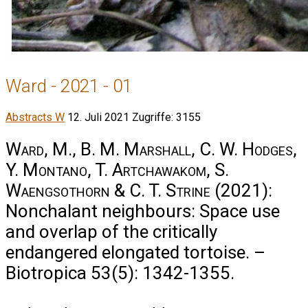
Ward - 2021 - 01
Abstracts W
12. Juli 2021
Zugriffe: 3155
Ward, M., B. M. Marshall, C. W. Hodges,
Y. Montano, T. Artchawakom, S.
Waengsothorn & C. T. Strine
(2021):
Nonchalant neighbours: Space use
and overlap of the critically
endangered elongated tortoise. –
Biotropica 53(5): 1342-1355.