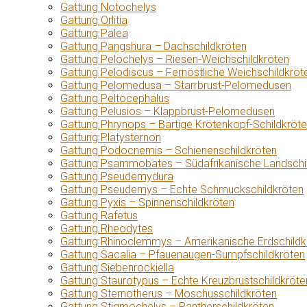
Gattung Notochelys
Gattung Orlitia
Gattung Palea
Gattung Pangshura – Dachschildkröten
Gattung Pelochelys – Riesen-Weichschildkröten
Gattung Pelodiscus – Fernöstliche Weichschildkröt
Gattung Pelomedusa – Starrbrust-Pelomedusen
Gattung Peltocephalus
Gattung Pelusios – Klappbrust-Pelomedusen
Gattung Phrynops – Bärtige Krötenkopf-Schildkröt
Gattung Platysternon
Gattung Podocnemis – Schienenschildkröten
Gattung Psammobates – Südafrikanische Landschi
Gattung Pseudemydura
Gattung Pseudemys – Echte Schmuckschildkröten
Gattung Pyxis – Spinnenschildkröten
Gattung Rafetus
Gattung Rheodytes
Gattung Rhinoclemmys – Amerikanische Erdschildk
Gattung Sacalia – Pfauenaugen-Sumpfschildkröten
Gattung Siebenrockiella
Gattung Staurotypus – Echte Kreuzbrustschildkröte
Gattung Sternotherus – Moschusschildkröten
Gattung Stigmochelys – Pantherschildkröten