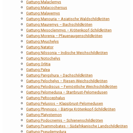
Gattung Malaclemys
Gattung Malacochersus
Gattung Malayemys
Gattung Manouria – Asiatische Waldschildkröten
Gattung Mauremys – Bachschildkröten
Gattung Mesoclemmys – Krötenkopf-Schildkröten
Gattung Morenia – Pfauenaugenschildkröten
Gattung Myuchelys
Gattung Natator
Gattung Nilssonia – Indische Weichschildkröten
Gattung Notochelys
Gattung Orlitia
Gattung Palea
Gattung Pangshura – Dachschildkröten
Gattung Pelochelys – Riesen-Weichschildkröten
Gattung Pelodiscus – Fernöstliche Weichschildkröten
Gattung Pelomedusa – Starrbrust-Pelomedusen
Gattung Peltocephalus
Gattung Pelusios – Klappbrust-Pelomedusen
Gattung Phrynops – Bärtige Krötenkopf-Schildkröten
Gattung Platysternon
Gattung Podocnemis – Schienenschildkröten
Gattung Psammobates – Südafrikanische Landschildkröten
Gattung Pseudemydura