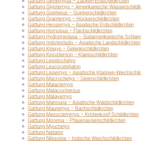
Gattung Geoemyda – Zacken-Erdschildkröten
Gattung Glyptemys – Amerikanische Wasserschildk
Gattung Gopherus – Gopherschildkröten
Gattung Graptemys – Höckerschildkröten
Gattung Heosemys – Asiatische Erdschildkröten
Gattung Homopus – Flachschildkröten
Gattung Hydromedusa – Südamerikanische Schlang
Gattung Indotestudo – Asiatische Landschildkröten
Gattung Kinixys – Gelenkschildkröten
Gattung Kinosternon – Klappschildkröten
Gattung Lepidochelys
Gattung Leucocephalon
Gattung Lissemys – Asiatische Klappen-Weichschil
Gattung Macrochelys – Geierschildkröten
Gattung Malaclemys
Gattung Malacochersus
Gattung Malayemys
Gattung Manouria – Asiatische Waldschildkröten
Gattung Mauremys – Bachschildkröten
Gattung Mesoclemmys – Krötenkopf-Schildkröten
Gattung Morenia – Pfauenaugenschildkröten
Gattung Myuchelys
Gattung Natator
Gattung Nilssonia – Indische Weichschildkröten