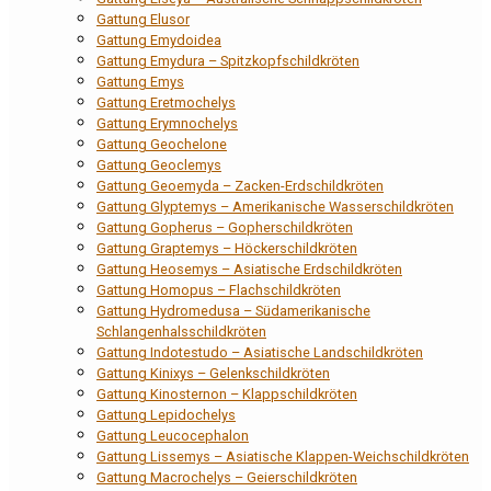
Gattung Elusor
Gattung Emydoidea
Gattung Emydura – Spitzkopfschildkröten
Gattung Emys
Gattung Eretmochelys
Gattung Erymnochelys
Gattung Geochelone
Gattung Geoclemys
Gattung Geoemyda – Zacken-Erdschildkröten
Gattung Glyptemys – Amerikanische Wasserschildkröten
Gattung Gopherus – Gopherschildkröten
Gattung Graptemys – Höckerschildkröten
Gattung Heosemys – Asiatische Erdschildkröten
Gattung Homopus – Flachschildkröten
Gattung Hydromedusa – Südamerikanische
Schlangenhalsschildkröten
Gattung Indotestudo – Asiatische Landschildkröten
Gattung Kinixys – Gelenkschildkröten
Gattung Kinosternon – Klappschildkröten
Gattung Lepidochelys
Gattung Leucocephalon
Gattung Lissemys – Asiatische Klappen-Weichschildkröten
Gattung Macrochelys – Geierschildkröten