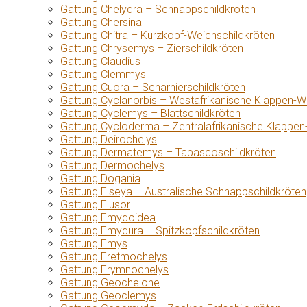
Gattung Chelydra – Schnappschildkröten
Gattung Chersina
Gattung Chitra – Kurzkopf-Weichschildkröten
Gattung Chrysemys – Zierschildkröten
Gattung Claudius
Gattung Clemmys
Gattung Cuora – Scharnierschildkröten
Gattung Cyclanorbis – Westafrikanische Klappen-W
Gattung Cyclemys – Blattschildkröten
Gattung Cycloderma – Zentralafrikanische Klappen
Gattung Deirochelys
Gattung Dermatemys – Tabascoschildkröten
Gattung Dermochelys
Gattung Dogania
Gattung Elseya – Australische Schnappschildkröten
Gattung Elusor
Gattung Emydoidea
Gattung Emydura – Spitzkopfschildkröten
Gattung Emys
Gattung Eretmochelys
Gattung Erymnochelys
Gattung Geochelone
Gattung Geoclemys