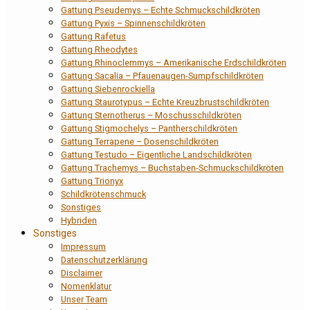
Gattung Pseudemys – Echte Schmuckschildkröten
Gattung Pyxis – Spinnenschildkröten
Gattung Rafetus
Gattung Rheodytes
Gattung Rhinoclemmys – Amerikanische Erdschildkröten
Gattung Sacalia – Pfauenaugen-Sumpfschildkröten
Gattung Siebenrockiella
Gattung Staurotypus – Echte Kreuzbrustschildkröten
Gattung Sternotherus – Moschusschildkröten
Gattung Stigmochelys – Pantherschildkröten
Gattung Terrapene – Dosenschildkröten
Gattung Testudo – Eigentliche Landschildkröten
Gattung Trachemys – Buchstaben-Schmuckschildkröten
Gattung Trionyx
Schildkrötenschmuck
Sonstiges
Hybriden
Sonstiges
Impressum
Datenschutzerklärung
Disclaimer
Nomenklatur
Unser Team