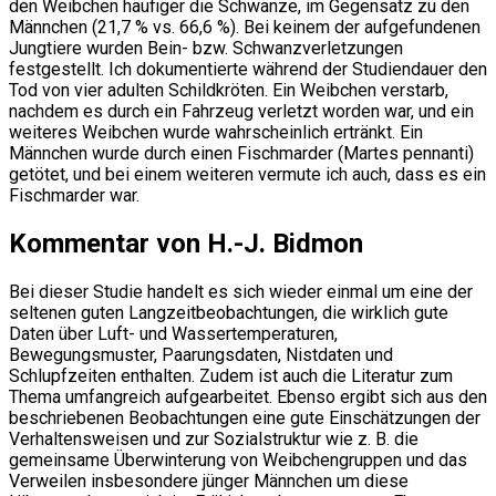
den Weibchen häufiger die Schwänze, im Gegensatz zu den
Männchen (21,7 % vs. 66,6 %). Bei keinem der aufgefundenen
Jungtiere wurden Bein- bzw. Schwanzverletzungen
festgestellt. Ich dokumentierte während der Studiendauer den
Tod von vier adulten Schildkröten. Ein Weibchen verstarb,
nachdem es durch ein Fahrzeug verletzt worden war, und ein
weiteres Weibchen wurde wahrscheinlich ertränkt. Ein
Männchen wurde durch einen Fischmarder (Martes pennanti)
getötet, und bei einem weiteren vermute ich auch, dass es ein
Fischmarder war.
Kommentar von H.-J. Bidmon
Bei dieser Studie handelt es sich wieder einmal um eine der
seltenen guten Langzeitbeobachtungen, die wirklich gute
Daten über Luft- und Wassertemperaturen,
Bewegungsmuster, Paarungsdaten, Nistdaten und
Schlupfzeiten enthalten. Zudem ist auch die Literatur zum
Thema umfangreich aufgearbeitet. Ebenso ergibt sich aus den
beschriebenen Beobachtungen eine gute Einschätzungen der
Verhaltensweisen und zur Sozialstruktur wie z. B. die
gemeinsame Überwinterung von Weibchengruppen und das
Verweilen insbesondere jünger Männchen um diese