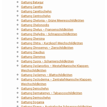
Gattung Batagur
Gattung Caretta
Gattung Carettochelys
Gattung Centrochelys
Gattung Chelonia – Grüne Meeresschildkröten
Gattung Chelonoidis
Gattung Chelus – Fransenschildkröten
Gattung Chelydra – Schnappschildkröten
Gattung Chersina
Gattung Chitra – Kurzkopf-Weichschildkröten
Gattung Chrysemys – Zierschildkröten
Gattung Claudius
Gattung Clemmys
Gattung Cuora – Scharnierschildkröten
Gattung Cyclanorbis – Westafrikanische Klappen-
Weichschildkröten
Gattung Cyclemys – Blattschildkröten
Gattung Cycloderma – Zentralafrikanische Klappen-
Weichschildkröten
Gattung Deirochelys
Gattung Dermatemys – Tabascoschildkröten
Gattung Dermochelys
Gattung Dogania
Gattung Elseya – Australische Schnappschildkröten