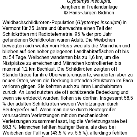
Glyptemys insculpta
,
Jungtiere in Freilandanlage
© Hans-Jürgen Bidmon
Waldbachschildkröten-Population (
Glyptemys insculpta
) in
Vermont für 25 Jahre und überwachte einen Teil der
Schildkröten mit Radiotelemetrie. 95 % der pro Jahr
gefundenen Schildkröten waren Adulti. Die Weibchen
bewegten sich weiter vom Fluss weg als die Männchen und
blieben auf den höher gelegenen Landhabitatflächen oft bis
zu 54 Tage. Weibchen wanderten bis zu 1,6 km, um die
Nistplätze zu erreichen und Männchen kontrollierten bis
maximal 1,2 km Bachlauf. Die Schildkröten zeigten oft
Standorttreue für ihre Überwinterungsorte, wanderten aber zu
neuen Orten, wenn die Deckung bietenden Strukturen im Bach
verloren gingen. Sie kehrten auch zu ihren Landhabitaten
zurück. An Land nutzten sie oft schützende Bedeckung und
wenn sie entdeckt wurden, flohen sie dorthin. Insgesamt 58,5
% der adulten Schildkröten wiesen Verletzungen durch
Beutegreifer auf. Wenn man diese durch Beutegreifer
verursachten Verletzungen mit den mechanischen
Verletzungen zusammenfasst, lag die Verletzungsrate bei
68,3 %. Männchen fehlten häufiger Beine, als dies bei
Weibchen der Fall war (43,5 % vs. 5,5 %), allerdings fehlten