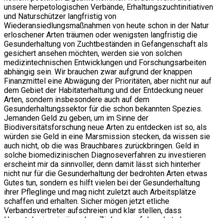
unsere herpetologischen Verbände, Erhaltungszuchtinitiativen
und Naturschützer langfristig von
Wiederansiedlungsmaßnahmen von heute schon in der Natur
erloschener Arten träumen oder wenigsten langfristig die
Gesunderhaltung von Zuchtbeständen in Gefangenschaft als
gesichert ansehen möchten, werden sie von solchen
medizintechnischen Entwicklungen und Forschungsarbeiten
abhängig sein. Wir brauchen zwar aufgrund der knappen
Finanzmittel eine Abwägung der Prioritäten, aber nicht nur auf
dem Gebiet der Habitaterhaltung und der Entdeckung neuer
Arten, sondern insbesondere auch auf dem
Gesunderhaltungssektor für die schon bekannten Spezies.
Jemanden Geld zu geben, um im Sinne der
Biodiversitätsforschung neue Arten zu entdecken ist so, als
würden sie Geld in eine Marsmission stecken, da wissen sie
auch nicht, ob die was Brauchbares zurückbringen. Geld in
solche biomedizinischen Diagnoseverfahren zu investieren
erscheint mir da sinnvoller, denn damit lässt sich hinterher
nicht nur für die Gesunderhaltung der bedrohten Arten etwas
Gutes tun, sondern es hilft vielen bei der Gesunderhaltung
ihrer Pfleglinge und mag nicht zuletzt auch Arbeitsplätze
schaffen und erhalten. Sicher mögen jetzt etliche
Verbandsvertreter aufschreien und klar stellen, dass