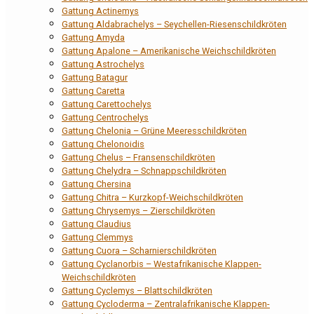
Gattung Actinemys
Gattung Aldabrachelys – Seychellen-Riesenschildkröten
Gattung Amyda
Gattung Apalone – Amerikanische Weichschildkröten
Gattung Astrochelys
Gattung Batagur
Gattung Caretta
Gattung Carettochelys
Gattung Centrochelys
Gattung Chelonia – Grüne Meeresschildkröten
Gattung Chelonoidis
Gattung Chelus – Fransenschildkröten
Gattung Chelydra – Schnappschildkröten
Gattung Chersina
Gattung Chitra – Kurzkopf-Weichschildkröten
Gattung Chrysemys – Zierschildkröten
Gattung Claudius
Gattung Clemmys
Gattung Cuora – Scharnierschildkröten
Gattung Cyclanorbis – Westafrikanische Klappen-
Weichschildkröten
Gattung Cyclemys – Blattschildkröten
Gattung Cycloderma – Zentralafrikanische Klappen-