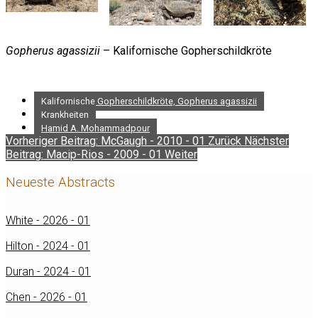
Gopherus agassizii
– Kalifornische Gopherschildkröte
Kalifornische Gopherschildkröte, Gopherus agassizii
Krankheiten
Hamid A. Mohammadpour
Vorheriger Beitrag: McGaugh - 2010 - 01
Zurück
Nächster
Beitrag: Macip-Rios - 2009 - 01
Weiter
Neueste Abstracts
White - 2026 - 01
Hilton - 2024 - 01
Duran - 2024 - 01
Chen - 2026 - 01