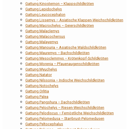
Gattung Kinosternon – Klappschildkröten
Gattung Lepidochelys
Gattung Leucocephalon
Gattung Lissemys – Asiatische Klappen-Weichschildkröten
Gattung Macrochelys – Geierschildkröten
Gattung Malaclemys
Gattung Malacochersus
Gattung Malayemys
Gattung Manouria – Asiatische Waldschildkröten
Gattung Mauremys – Bachschildkröten
Gattung Mesoclemmys – Krötenkopf-Schildkröten
Gattung Morenia – Pfauenaugenschildkröten
Gattung Myuchelys
Gattung Natator
Gattung Nilssonia – Indische Weichschildkröten
Gattung Notochelys
Gattung Orlitia
Gattung Palea
Gattung Pangshura – Dachschildkröten
Gattung Pelochelys – Riesen-Weichschildkröten
Gattung Pelodiscus – Fernöstliche Weichschildkröten
Gattung Pelomedusa – Starrbrust-Pelomedusen
Gattung Peltocephalus