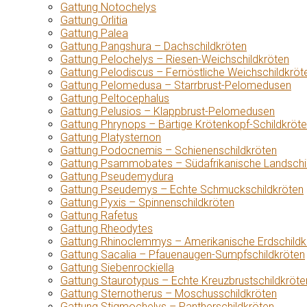
Gattung Notochelys
Gattung Orlitia
Gattung Palea
Gattung Pangshura – Dachschildkröten
Gattung Pelochelys – Riesen-Weichschildkröten
Gattung Pelodiscus – Fernöstliche Weichschildkröt
Gattung Pelomedusa – Starrbrust-Pelomedusen
Gattung Peltocephalus
Gattung Pelusios – Klappbrust-Pelomedusen
Gattung Phrynops – Bärtige Krötenkopf-Schildkröt
Gattung Platysternon
Gattung Podocnemis – Schienenschildkröten
Gattung Psammobates – Südafrikanische Landschi
Gattung Pseudemydura
Gattung Pseudemys – Echte Schmuckschildkröten
Gattung Pyxis – Spinnenschildkröten
Gattung Rafetus
Gattung Rheodytes
Gattung Rhinoclemmys – Amerikanische Erdschildk
Gattung Sacalia – Pfauenaugen-Sumpfschildkröten
Gattung Siebenrockiella
Gattung Staurotypus – Echte Kreuzbrustschildkröte
Gattung Sternotherus – Moschusschildkröten
Gattung Stigmochelys – Pantherschildkröten