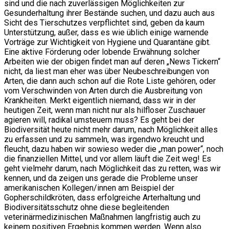
sind und die nach zuverlässigen Möglichkeiten zur
Gesunderhaltung ihrer Bestände suchen, und dazu auch aus
Sicht des Tierschutzes verpflichtet sind, geben da kaum
Unterstützung, außer, dass es wie üblich einige warnende
Vorträge zur Wichtigkeit von Hygiene und Quarantäne gibt.
Eine aktive Förderung oder lobende Erwähnung solcher
Arbeiten wie der obigen findet man auf deren „News Tickern“
nicht, da liest man eher was über Neubeschreibungen von
Arten, die dann auch schon auf die Rote Liste gehören, oder
vom Verschwinden von Arten durch die Ausbreitung von
Krankheiten. Merkt eigentlich niemand, dass wir in der
heutigen Zeit, wenn man nicht nur als hilfloser Zuschauer
agieren will, radikal umsteuern muss? Es geht bei der
Biodiversität heute nicht mehr darum, nach Möglichkeit alles
zu erfassen und zu sammeln, was irgendwo kreucht und
fleucht, dazu haben wir sowieso weder die „man power“, noch
die finanziellen Mittel, und vor allem läuft die Zeit weg! Es
geht vielmehr darum, nach Möglichkeit das zu retten, was wir
kennen, und da zeigen uns gerade die Probleme unser
amerikanischen Kollegen/innen am Beispiel der
Gopherschildkröten, dass erfolgreiche Arterhaltung und
Biodiversitätsschutz ohne diese begleitenden
veterinärmedizinischen Maßnahmen langfristig auch zu
keinem positiven Ergebnis kommen werden. Wenn also