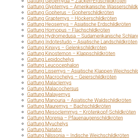
Gattung Geoemyda – Zacken-Erdschildkröten
Gattung Glyptemys – Amerikanische Wasserschildk
Gattung Gopherus – Gopherschildkröten
Gattung Graptemys – Höckerschildkröten
Gattung Heosemys – Asiatische Erdschildkröten
Gattung Homopus – Flachschildkröten
Gattung Hydromedusa – Südamerikanische Schlang
Gattung Indotestudo – Asiatische Landschildkröten
Gattung Kinixys – Gelenkschildkröten
Gattung Kinosternon – Klappschildkröten
Gattung Lepidochelys
Gattung Leucocephalon
Gattung Lissemys – Asiatische Klappen-Weichschil
Gattung Macrochelys – Geierschildkröten
Gattung Malaclemys
Gattung Malacochersus
Gattung Malayemys
Gattung Manouria – Asiatische Waldschildkröten
Gattung Mauremys – Bachschildkröten
Gattung Mesoclemmys – Krötenkopf-Schildkröten
Gattung Morenia – Pfauenaugenschildkröten
Gattung Myuchelys
Gattung Natator
Gattung Nilssonia – Indische Weichschildkröten