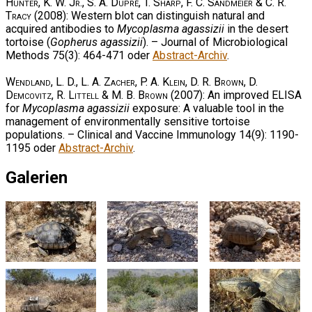
Hunter, K. W. Jr., S. A. Dupré, T. Sharp, F. C. Sandmeier & C. R.
Tracy
(2008): Western blot can distinguish natural and
acquired antibodies to
Mycoplasma agassizii
in the desert
tortoise (
Gopherus agassizii
). – Journal of Microbiological
Methods 75(3): 464-471 oder
Abstract-Archiv
.
Wendland, L. D., L. A. Zacher, P. A. Klein, D. R. Brown, D.
Demcovitz, R. Littell & M. B. Brown
(2007): An improved ELISA
for
Mycoplasma agassizii
exposure: A valuable tool in the
management of environmentally sensitive tortoise
populations. – Clinical and Vaccine Immunology 14(9): 1190-
1195 oder
Abstract-Archiv
.
Galerien