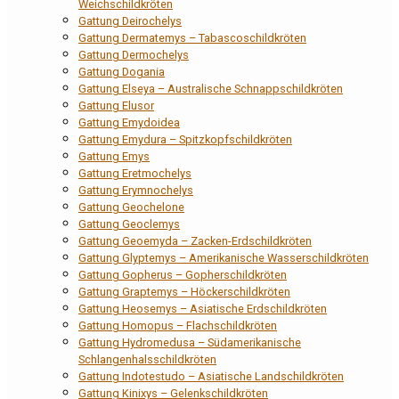
Weichschildkröten
Gattung Deirochelys
Gattung Dermatemys – Tabascoschildkröten
Gattung Dermochelys
Gattung Dogania
Gattung Elseya – Australische Schnappschildkröten
Gattung Elusor
Gattung Emydoidea
Gattung Emydura – Spitzkopfschildkröten
Gattung Emys
Gattung Eretmochelys
Gattung Erymnochelys
Gattung Geochelone
Gattung Geoclemys
Gattung Geoemyda – Zacken-Erdschildkröten
Gattung Glyptemys – Amerikanische Wasserschildkröten
Gattung Gopherus – Gopherschildkröten
Gattung Graptemys – Höckerschildkröten
Gattung Heosemys – Asiatische Erdschildkröten
Gattung Homopus – Flachschildkröten
Gattung Hydromedusa – Südamerikanische
Schlangenhalsschildkröten
Gattung Indotestudo – Asiatische Landschildkröten
Gattung Kinixys – Gelenkschildkröten