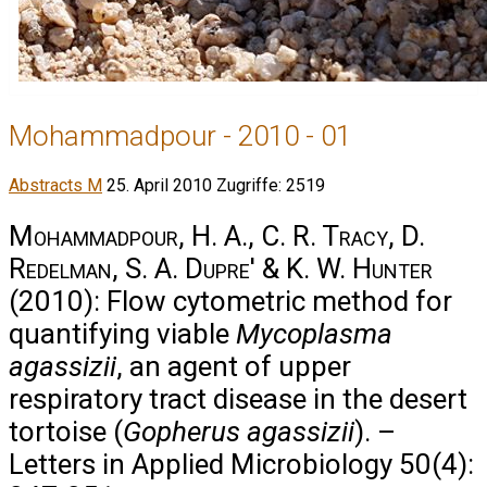
Mohammadpour - 2010 - 01
Abstracts M
25. April 2010
Zugriffe: 2519
Mohammadpour, H. A., C. R. Tracy, D.
Redelman, S. A. Dupre' & K. W. Hunter
(2010): Flow cytometric method for
quantifying viable
Mycoplasma
agassizii
, an agent of upper
respiratory tract disease in the desert
tortoise (
Gopherus agassizii
). –
Letters in Applied Microbiology 50(4):