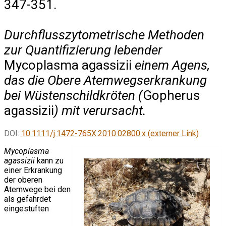
347-351.
Durchflusszytometrische Methoden
zur Quantifizierung lebender
Mycoplasma agassizii
einem Agens,
das die Obere Atemwegserkrankung
bei Wüstenschildkröten (
Gopherus
agassizii
) mit verursacht.
DOI:
10.1111/j.1472-765X.2010.02800.x (externer Link)
Mycoplasma
agassizii
kann zu
einer Erkrankung
der oberen
Atemwege bei den
als gefährdet
eingestuften