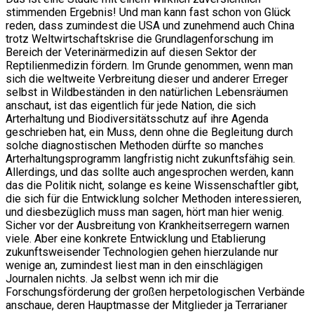
stimmenden Ergebnis! Und man kann fast schon von Glück
reden, dass zumindest die USA und zunehmend auch China
trotz Weltwirtschaftskrise die Grundlagenforschung im
Bereich der Veterinärmedizin auf diesen Sektor der
Reptilienmedizin fördern. Im Grunde genommen, wenn man
sich die weltweite Verbreitung dieser und anderer Erreger
selbst in Wildbeständen in den natürlichen Lebensräumen
anschaut, ist das eigentlich für jede Nation, die sich
Arterhaltung und Biodiversitätsschutz auf ihre Agenda
geschrieben hat, ein Muss, denn ohne die Begleitung durch
solche diagnostischen Methoden dürfte so manches
Arterhaltungsprogramm langfristig nicht zukunftsfähig sein.
Allerdings, und das sollte auch angesprochen werden, kann
das die Politik nicht, solange es keine Wissenschaftler gibt,
die sich für die Entwicklung solcher Methoden interessieren,
und diesbezüglich muss man sagen, hört man hier wenig.
Sicher vor der Ausbreitung von Krankheitserregern warnen
viele. Aber eine konkrete Entwicklung und Etablierung
zukunftsweisender Technologien gehen hierzulande nur
wenige an, zumindest liest man in den einschlägigen
Journalen nichts. Ja selbst wenn ich mir die
Forschungsförderung der großen herpetologischen Verbände
anschaue, deren Hauptmasse der Mitglieder ja Terrarianer