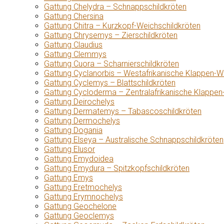
Gattung Chelydra – Schnappschildkröten
Gattung Chersina
Gattung Chitra – Kurzkopf-Weichschildkröten
Gattung Chrysemys – Zierschildkröten
Gattung Claudius
Gattung Clemmys
Gattung Cuora – Scharnierschildkröten
Gattung Cyclanorbis – Westafrikanische Klappen-W
Gattung Cyclemys – Blattschildkröten
Gattung Cycloderma – Zentralafrikanische Klappen
Gattung Deirochelys
Gattung Dermatemys – Tabascoschildkröten
Gattung Dermochelys
Gattung Dogania
Gattung Elseya – Australische Schnappschildkröten
Gattung Elusor
Gattung Emydoidea
Gattung Emydura – Spitzkopfschildkröten
Gattung Emys
Gattung Eretmochelys
Gattung Erymnochelys
Gattung Geochelone
Gattung Geoclemys