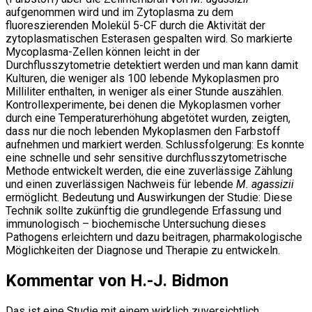
aufgenommen wird und im Zytoplasma zu dem
fluoreszierenden Molekül 5-CF durch die Aktivität der
zytoplasmatischen Esterasen gespalten wird. So markierte
Mycoplasma-Zellen können leicht in der
Durchflusszytometrie detektiert werden und man kann damit
Kulturen, die weniger als 100 lebende Mykoplasmen pro
Milliliter enthalten, in weniger als einer Stunde auszählen.
Kontrollexperimente, bei denen die Mykoplasmen vorher
durch eine Temperaturerhöhung abgetötet wurden, zeigten,
dass nur die noch lebenden Mykoplasmen den Farbstoff
aufnehmen und markiert werden. Schlussfolgerung: Es konnte
eine schnelle und sehr sensitive durchflusszytometrische
Methode entwickelt werden, die eine zuverlässige Zählung
und einen zuverlässigen Nachweis für lebende
M. agassizii
ermöglicht. Bedeutung und Auswirkungen der Studie: Diese
Technik sollte zukünftig die grundlegende Erfassung und
immunologisch – biochemische Untersuchung dieses
Pathogens erleichtern und dazu beitragen, pharmakologische
Möglichkeiten der Diagnose und Therapie zu entwickeln.
Kommentar von H.-J. Bidmon
Das ist eine Studie mit einem wirklich zuversichtlich