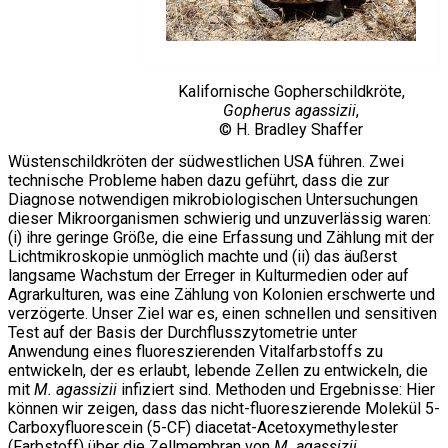
Kalifornische Gopherschildkröte,
Gopherus agassizii
,
© H. Bradley Shaffer
Wüstenschildkröten der südwestlichen USA führen. Zwei
technische Probleme haben dazu geführt, dass die zur
Diagnose notwendigen mikrobiologischen Untersuchungen
dieser Mikroorganismen schwierig und unzuverlässig waren:
(i) ihre geringe Größe, die eine Erfassung und Zählung mit der
Lichtmikroskopie unmöglich machte und (ii) das äußerst
langsame Wachstum der Erreger in Kulturmedien oder auf
Agrarkulturen, was eine Zählung von Kolonien erschwerte und
verzögerte. Unser Ziel war es, einen schnellen und sensitiven
Test auf der Basis der Durchflusszytometrie unter
Anwendung eines fluoreszierenden Vitalfarbstoffs zu
entwickeln, der es erlaubt, lebende Zellen zu entwickeln, die
mit
M. agassizii
infiziert sind. Methoden und Ergebnisse: Hier
können wir zeigen, dass das nicht-fluoreszierende Molekül 5-
Carboxyfluorescein (5-CF) diacetat-Acetoxymethylester
(Farbstoff) über die Zellmembran von
M. agassizii