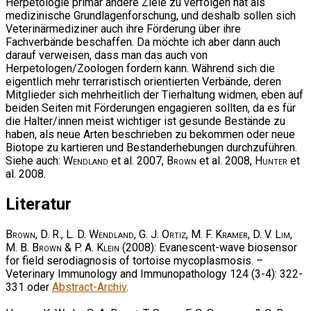
Herpetologie primär andere Ziele zu verfolgen hat als
medizinische Grundlagenforschung, und deshalb sollen sich
Veterinärmediziner auch ihre Förderung über ihre
Fachverbände beschaffen. Da möchte ich aber dann auch
darauf verweisen, dass man das auch von
Herpetologen/Zoologen fordern kann. Während sich die
eigentlich mehr terraristisch orientierten Verbände, deren
Mitglieder sich mehrheitlich der Tierhaltung widmen, eben auf
beiden Seiten mit Förderungen engagieren sollten, da es für
die Halter/innen meist wichtiger ist gesunde Bestände zu
haben, als neue Arten beschrieben zu bekommen oder neue
Biotope zu kartieren und Bestanderhebungen durchzuführen.
Siehe auch:
Wendland
et al. 2007,
Brown
et al. 2008,
Hunter
et
al. 2008.
Literatur
Brown, D. R., L. D. Wendland, G. J. Ortiz, M. F. Kramer, D. V. Lim,
M. B. Brown & P. A. Klein
(2008): Evanescent-wave biosensor
for field serodiagnosis of tortoise mycoplasmosis. –
Veterinary Immunology and Immunopathology 124 (3-4): 322-
331 oder
Abstract-Archiv
.