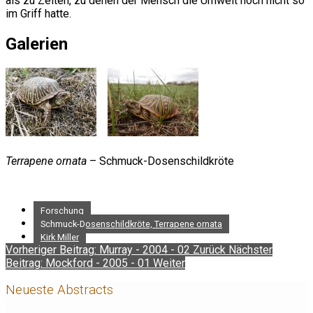
als zu Zeiten, zu denen der Mensch die Umwelt noch nicht so
im Griff hatte.
Galerien
Terrapene ornata
– Schmuck-Dosenschildkröte
Forschung
Schmuck-Dosenschildkröte, Terrapene ornata
Kirk Miller
Vorheriger Beitrag: Murray - 2004 - 02
Zurück
Nächster
Beitrag: Mockford - 2005 - 01
Weiter
Neueste Abstracts