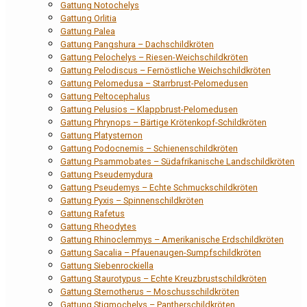
Gattung Notochelys
Gattung Orlitia
Gattung Palea
Gattung Pangshura – Dachschildkröten
Gattung Pelochelys – Riesen-Weichschildkröten
Gattung Pelodiscus – Fernöstliche Weichschildkröten
Gattung Pelomedusa – Starrbrust-Pelomedusen
Gattung Peltocephalus
Gattung Pelusios – Klappbrust-Pelomedusen
Gattung Phrynops – Bärtige Krötenkopf-Schildkröten
Gattung Platysternon
Gattung Podocnemis – Schienenschildkröten
Gattung Psammobates – Südafrikanische Landschildkröten
Gattung Pseudemydura
Gattung Pseudemys – Echte Schmuckschildkröten
Gattung Pyxis – Spinnenschildkröten
Gattung Rafetus
Gattung Rheodytes
Gattung Rhinoclemmys – Amerikanische Erdschildkröten
Gattung Sacalia – Pfauenaugen-Sumpfschildkröten
Gattung Siebenrockiella
Gattung Staurotypus – Echte Kreuzbrustschildkröten
Gattung Sternotherus – Moschusschildkröten
Gattung Stigmochelys – Pantherschildkröten