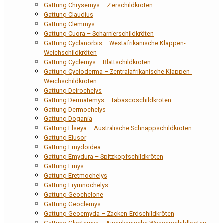
Gattung Chrysemys – Zierschildkröten
Gattung Claudius
Gattung Clemmys
Gattung Cuora – Scharnierschildkröten
Gattung Cyclanorbis – Westafrikanische Klappen-
Weichschildkröten
Gattung Cyclemys – Blattschildkröten
Gattung Cycloderma – Zentralafrikanische Klappen-
Weichschildkröten
Gattung Deirochelys
Gattung Dermatemys – Tabascoschildkröten
Gattung Dermochelys
Gattung Dogania
Gattung Elseya – Australische Schnappschildkröten
Gattung Elusor
Gattung Emydoidea
Gattung Emydura – Spitzkopfschildkröten
Gattung Emys
Gattung Eretmochelys
Gattung Erymnochelys
Gattung Geochelone
Gattung Geoclemys
Gattung Geoemyda – Zacken-Erdschildkröten
Gattung Glyptemys – Amerikanische Wasserschildkröten