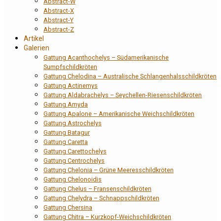
Abstract-W
Abstract-X
Abstract-Y
Abstract-Z
Artikel
Galerien
Gattung Acanthochelys – Südamerikanische
Sumpfschildkröten
Gattung Chelodina – Australische Schlangenhalsschildkröten
Gattung Actinemys
Gattung Aldabrachelys – Seychellen-Riesenschildkröten
Gattung Amyda
Gattung Apalone – Amerikanische Weichschildkröten
Gattung Astrochelys
Gattung Batagur
Gattung Caretta
Gattung Carettochelys
Gattung Centrochelys
Gattung Chelonia – Grüne Meeresschildkröten
Gattung Chelonoidis
Gattung Chelus – Fransenschildkröten
Gattung Chelydra – Schnappschildkröten
Gattung Chersina
Gattung Chitra – Kurzkopf-Weichschildkröten