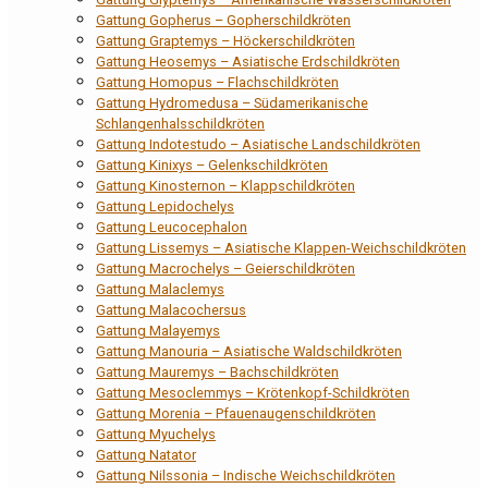
Gattung Gopherus – Gopherschildkröten
Gattung Graptemys – Höckerschildkröten
Gattung Heosemys – Asiatische Erdschildkröten
Gattung Homopus – Flachschildkröten
Gattung Hydromedusa – Südamerikanische
Schlangenhalsschildkröten
Gattung Indotestudo – Asiatische Landschildkröten
Gattung Kinixys – Gelenkschildkröten
Gattung Kinosternon – Klappschildkröten
Gattung Lepidochelys
Gattung Leucocephalon
Gattung Lissemys – Asiatische Klappen-Weichschildkröten
Gattung Macrochelys – Geierschildkröten
Gattung Malaclemys
Gattung Malacochersus
Gattung Malayemys
Gattung Manouria – Asiatische Waldschildkröten
Gattung Mauremys – Bachschildkröten
Gattung Mesoclemmys – Krötenkopf-Schildkröten
Gattung Morenia – Pfauenaugenschildkröten
Gattung Myuchelys
Gattung Natator
Gattung Nilssonia – Indische Weichschildkröten