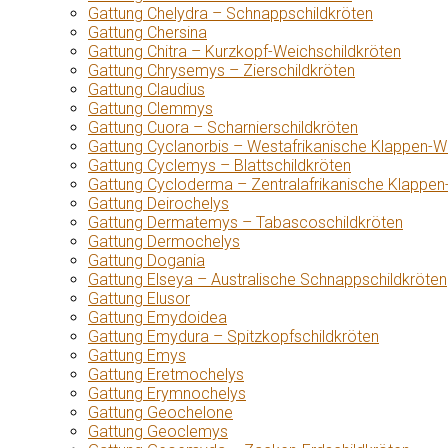
Gattung Chelydra – Schnappschildkröten
Gattung Chersina
Gattung Chitra – Kurzkopf-Weichschildkröten
Gattung Chrysemys – Zierschildkröten
Gattung Claudius
Gattung Clemmys
Gattung Cuora – Scharnierschildkröten
Gattung Cyclanorbis – Westafrikanische Klappen-W
Gattung Cyclemys – Blattschildkröten
Gattung Cycloderma – Zentralafrikanische Klappen
Gattung Deirochelys
Gattung Dermatemys – Tabascoschildkröten
Gattung Dermochelys
Gattung Dogania
Gattung Elseya – Australische Schnappschildkröten
Gattung Elusor
Gattung Emydoidea
Gattung Emydura – Spitzkopfschildkröten
Gattung Emys
Gattung Eretmochelys
Gattung Erymnochelys
Gattung Geochelone
Gattung Geoclemys