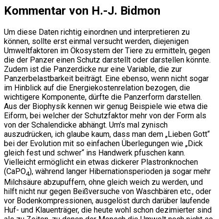
Kommentar von H.-J. Bidmon
Um diese Daten richtig einordnen und interpretieren zu
können, sollte erst einmal versucht werden, diejenigen
Umweltfaktoren im Ökosystem der Tiere zu ermitteln, gegen
die der Panzer einen Schutz darstellt oder darstellen könnte.
Zudem ist die Panzerdicke nur eine Variable, die zur
Panzerbelastbarkeit beiträgt. Eine ebenso, wenn nicht sogar
im Hinblick auf die Energiekostenrelation bezogen, die
wichtigere Komponente, dürfte die Panzerform darstellen.
Aus der Biophysik kennen wir genug Beispiele wie etwa die
Eiform, bei welcher der Schutzfaktor mehr von der Form als
von der Schalendicke abhängt. Um's mal zynisch
auszudrücken, ich glaube kaum, dass man dem „Lieben Gott“
bei der Evolution mit so einfachen Überlegungen wie „Dick
gleich fest und schwer“ ins Handwerk pfuschen kann.
Vielleicht ermöglicht ein etwas dickerer Plastronknochen
(CaPO
), während langer Hibernationsperioden ja sogar mehr
4
Milchsäure abzupuffern, ohne gleich weich zu werden, und
hilft nicht nur gegen Beißversuche von Waschbären etc., oder
vor Bodenkompressionen, ausgelöst durch darüber laufende
Huf- und Klauenträger, die heute wohl schon dezimierter sind