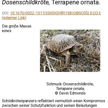
Dosenschildkröte,
Terrapene ornata.
DOI:
10.1670/0022-1511(2005)039[0158:IOBSOS]2.0.CO;2
(externer Link)
Die große Masse
eines
Schmuck-Dosenschildkröte,
Terrapene ornata
,
© Devin Edmonds
Schildkrötenpanzers reflektiert vermutlich einen Kompromiss
zwischen seiner Schutzfunktion und seinen Belastungen