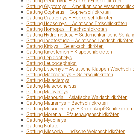
Gattung Geoemyda – Zacken-Erdschildkröten
Gattung Glyptemys – Amerikanische Wasserschildk
Gattung Gopherus – Gopherschildkröten
Gattung Graptemys – Höckerschildkröten
Gattung Heosemys – Asiatische Erdschildkröten
Gattung Homopus – Flachschildkröten
Gattung Hydromedusa – Südamerikanische Schlang
Gattung Indotestudo – Asiatische Landschildkröten
Gattung Kinixys – Gelenkschildkröten
Gattung Kinosternon – Klappschildkröten
Gattung Lepidochelys
Gattung Leucocephalon
Gattung Lissemys – Asiatische Klappen-Weichschil
Gattung Macrochelys – Geierschildkröten
Gattung Malaclemys
Gattung Malacochersus
Gattung Malayemys
Gattung Manouria – Asiatische Waldschildkröten
Gattung Mauremys – Bachschildkröten
Gattung Mesoclemmys – Krötenkopf-Schildkröten
Gattung Morenia – Pfauenaugenschildkröten
Gattung Myuchelys
Gattung Natator
Gattung Nilssonia – Indische Weichschildkröten