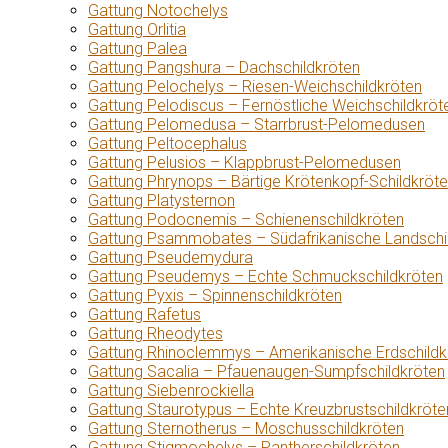
Gattung Notochelys
Gattung Orlitia
Gattung Palea
Gattung Pangshura – Dachschildkröten
Gattung Pelochelys – Riesen-Weichschildkröten
Gattung Pelodiscus – Fernöstliche Weichschildkröt
Gattung Pelomedusa – Starrbrust-Pelomedusen
Gattung Peltocephalus
Gattung Pelusios – Klappbrust-Pelomedusen
Gattung Phrynops – Bärtige Krötenkopf-Schildkröt
Gattung Platysternon
Gattung Podocnemis – Schienenschildkröten
Gattung Psammobates – Südafrikanische Landschi
Gattung Pseudemydura
Gattung Pseudemys – Echte Schmuckschildkröten
Gattung Pyxis – Spinnenschildkröten
Gattung Rafetus
Gattung Rheodytes
Gattung Rhinoclemmys – Amerikanische Erdschildk
Gattung Sacalia – Pfauenaugen-Sumpfschildkröten
Gattung Siebenrockiella
Gattung Staurotypus – Echte Kreuzbrustschildkröte
Gattung Sternotherus – Moschusschildkröten
Gattung Stigmochelys – Pantherschildkröten