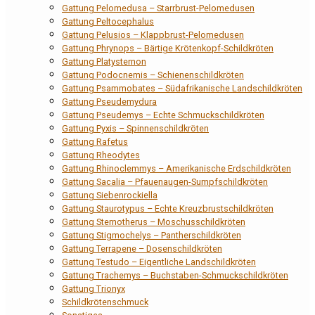
Gattung Pelomedusa – Starrbrust-Pelomedusen
Gattung Peltocephalus
Gattung Pelusios – Klappbrust-Pelomedusen
Gattung Phrynops – Bärtige Krötenkopf-Schildkröten
Gattung Platysternon
Gattung Podocnemis – Schienenschildkröten
Gattung Psammobates – Südafrikanische Landschildkröten
Gattung Pseudemydura
Gattung Pseudemys – Echte Schmuckschildkröten
Gattung Pyxis – Spinnenschildkröten
Gattung Rafetus
Gattung Rheodytes
Gattung Rhinoclemmys – Amerikanische Erdschildkröten
Gattung Sacalia – Pfauenaugen-Sumpfschildkröten
Gattung Siebenrockiella
Gattung Staurotypus – Echte Kreuzbrustschildkröten
Gattung Sternotherus – Moschusschildkröten
Gattung Stigmochelys – Pantherschildkröten
Gattung Terrapene – Dosenschildkröten
Gattung Testudo – Eigentliche Landschildkröten
Gattung Trachemys – Buchstaben-Schmuckschildkröten
Gattung Trionyx
Schildkrötenschmuck