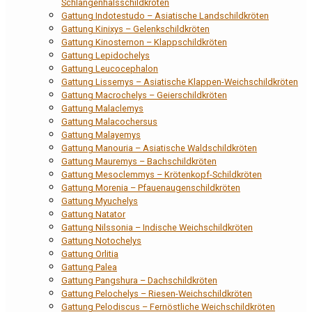
Schlangenhalsschildkröten
Gattung Indotestudo – Asiatische Landschildkröten
Gattung Kinixys – Gelenkschildkröten
Gattung Kinosternon – Klappschildkröten
Gattung Lepidochelys
Gattung Leucocephalon
Gattung Lissemys – Asiatische Klappen-Weichschildkröten
Gattung Macrochelys – Geierschildkröten
Gattung Malaclemys
Gattung Malacochersus
Gattung Malayemys
Gattung Manouria – Asiatische Waldschildkröten
Gattung Mauremys – Bachschildkröten
Gattung Mesoclemmys – Krötenkopf-Schildkröten
Gattung Morenia – Pfauenaugenschildkröten
Gattung Myuchelys
Gattung Natator
Gattung Nilssonia – Indische Weichschildkröten
Gattung Notochelys
Gattung Orlitia
Gattung Palea
Gattung Pangshura – Dachschildkröten
Gattung Pelochelys – Riesen-Weichschildkröten
Gattung Pelodiscus – Fernöstliche Weichschildkröten