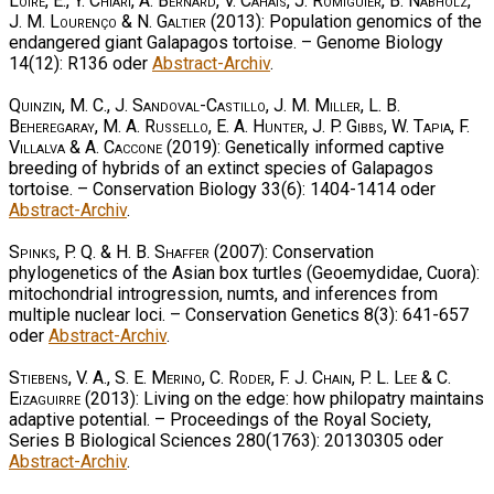
Loire, E., Y. Chiari, A. Bernard, V. Cahais, J. Romiguier, B. Nabholz,
J. M. Lourenço & N. Galtier
(2013): Population genomics of the
endangered giant Galapagos tortoise. – Genome Biology
14(12): R136 oder
Abstract-Archiv
.
Quinzin, M. C., J. Sandoval-Castillo, J. M. Miller, L. B.
Beheregaray, M. A. Russello, E. A. Hunter, J. P. Gibbs, W. Tapia, F.
Villalva & A. Caccone
(2019): Genetically informed captive
breeding of hybrids of an extinct species of Galapagos
tortoise. – Conservation Biology 33(6): 1404-1414 oder
Abstract-Archiv
.
Spinks, P. Q. & H. B. Shaffer
(2007): Conservation
phylogenetics of the Asian box turtles (Geoemydidae, Cuora):
mitochondrial introgression, numts, and inferences from
multiple nuclear loci. – Conservation Genetics 8(3): 641-657
oder
Abstract-Archiv
.
Stiebens, V. A., S. E. Merino, C. Roder, F. J. Chain, P. L. Lee & C.
Eizaguirre
(2013): Living on the edge: how philopatry maintains
adaptive potential. – Proceedings of the Royal Society,
Series B Biological Sciences 280(1763): 20130305 oder
Abstract-Archiv
.