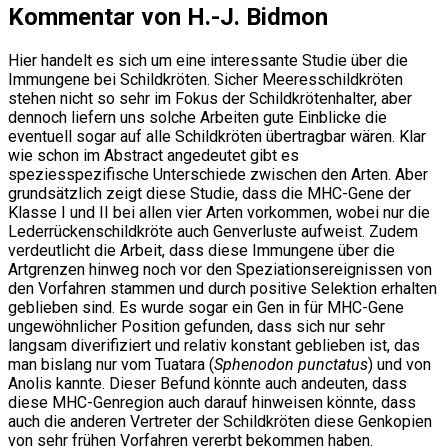
Kommentar von H.-J. Bidmon
Hier handelt es sich um eine interessante Studie über die
Immungene bei Schildkröten. Sicher Meeresschildkröten
stehen nicht so sehr im Fokus der Schildkrötenhalter, aber
dennoch liefern uns solche Arbeiten gute Einblicke die
eventuell sogar auf alle Schildkröten übertragbar wären. Klar
wie schon im Abstract angedeutet gibt es
speziesspezifische Unterschiede zwischen den Arten. Aber
grundsätzlich zeigt diese Studie, dass die MHC-Gene der
Klasse I und II bei allen vier Arten vorkommen, wobei nur die
Lederrückenschildkröte auch Genverluste aufweist. Zudem
verdeutlicht die Arbeit, dass diese Immungene über die
Artgrenzen hinweg noch vor den Speziationsereignissen von
den Vorfahren stammen und durch positive Selektion erhalten
geblieben sind. Es wurde sogar ein Gen in für MHC-Gene
ungewöhnlicher Position gefunden, dass sich nur sehr
langsam diverifiziert und relativ konstant geblieben ist, das
man bislang nur vom Tuatara (
Sphenodon punctatus
) und von
Anolis kannte. Dieser Befund könnte auch andeuten, dass
diese MHC-Genregion auch darauf hinweisen könnte, dass
auch die anderen Vertreter der Schildkröten diese Genkopien
von sehr frühen Vorfahren vererbt bekommen haben.