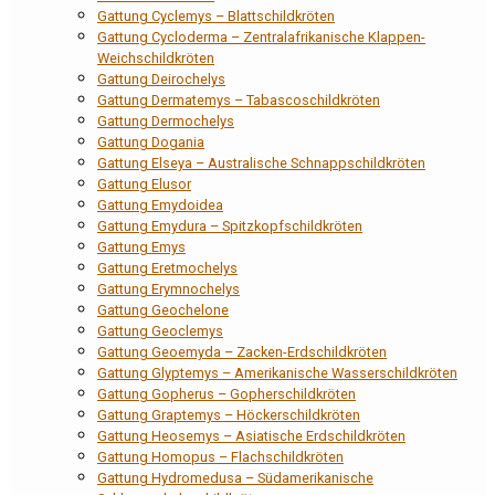
Gattung Cyclemys – Blattschildkröten
Gattung Cycloderma – Zentralafrikanische Klappen-
Weichschildkröten
Gattung Deirochelys
Gattung Dermatemys – Tabascoschildkröten
Gattung Dermochelys
Gattung Dogania
Gattung Elseya – Australische Schnappschildkröten
Gattung Elusor
Gattung Emydoidea
Gattung Emydura – Spitzkopfschildkröten
Gattung Emys
Gattung Eretmochelys
Gattung Erymnochelys
Gattung Geochelone
Gattung Geoclemys
Gattung Geoemyda – Zacken-Erdschildkröten
Gattung Glyptemys – Amerikanische Wasserschildkröten
Gattung Gopherus – Gopherschildkröten
Gattung Graptemys – Höckerschildkröten
Gattung Heosemys – Asiatische Erdschildkröten
Gattung Homopus – Flachschildkröten
Gattung Hydromedusa – Südamerikanische