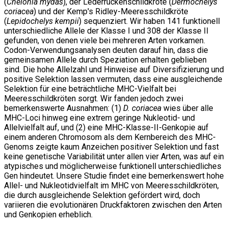
(
Chelonia mydas
), der Lederrückenschildkröte (
Dermochelys
coriacea
) und der Kemp's Ridley-Meeresschildkröte
(
Lepidochelys kempii
) sequenziert. Wir haben 141 funktionell
unterschiedliche Allele der Klasse I und 308 der Klasse II
gefunden, von denen viele bei mehreren Arten vorkamen.
Codon-Verwendungsanalysen deuten darauf hin, dass die
gemeinsamen Allele durch Speziation erhalten geblieben
sind. Die hohe Allelzahl und Hinweise auf Diversifizierung und
positive Selektion lassen vermuten, dass eine ausgleichende
Selektion für eine beträchtliche MHC-Vielfalt bei
Meeresschildkröten sorgt. Wir fanden jedoch zwei
bemerkenswerte Ausnahmen: (1)
D. coriacea
wies über alle
MHC-Loci hinweg eine extrem geringe Nukleotid- und
Allelvielfalt auf, und (2) eine MHC-Klasse-II-Genkopie auf
einem anderen Chromosom als dem Kernbereich des MHC-
Genoms zeigte kaum Anzeichen positiver Selektion und fast
keine genetische Variabilität unter allen vier Arten, was auf ein
atypisches und möglicherweise funktionell unterschiedliches
Gen hindeutet. Unsere Studie findet eine bemerkenswert hohe
Allel- und Nukleotidvielfalt im MHC von Meeresschildkröten,
die durch ausgleichende Selektion gefördert wird, doch
variieren die evolutionären Druckfaktoren zwischen den Arten
und Genkopien erheblich.