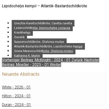
Lepidochelys kempii
– Atlantik-Bastardschildkröte
Unechte Karettschildkröte, Caretta caretta
Lederschildkröte, Dermochelys coriacea
Krankheiten
Genetik
Suppenschildkröte, Chelonia mydas
Atlantik-Bastardschildkröte, Lepidochelys kempii
Grüne Meeresschildkröte, Chelonia mydas
Katherine R. Martin
Vorheriger Beitrag: McKnight - 2024 - 01
Zurück
Nächster
Beitrag: Moeller - 2025 - 01
Weiter
Neueste Abstracts
White - 2026 - 01
Hilton - 2024 - 01
Duran - 2024 - 01