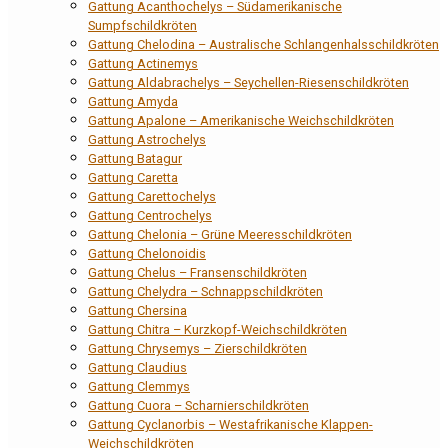
Gattung Acanthochelys – Südamerikanische
Sumpfschildkröten
Gattung Chelodina – Australische Schlangenhalsschildkröten
Gattung Actinemys
Gattung Aldabrachelys – Seychellen-Riesenschildkröten
Gattung Amyda
Gattung Apalone – Amerikanische Weichschildkröten
Gattung Astrochelys
Gattung Batagur
Gattung Caretta
Gattung Carettochelys
Gattung Centrochelys
Gattung Chelonia – Grüne Meeresschildkröten
Gattung Chelonoidis
Gattung Chelus – Fransenschildkröten
Gattung Chelydra – Schnappschildkröten
Gattung Chersina
Gattung Chitra – Kurzkopf-Weichschildkröten
Gattung Chrysemys – Zierschildkröten
Gattung Claudius
Gattung Clemmys
Gattung Cuora – Scharnierschildkröten
Gattung Cyclanorbis – Westafrikanische Klappen-
Weichschildkröten