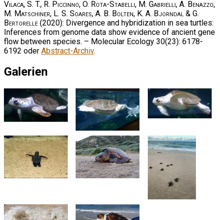
Vilaca, S. T., R. Piccinno, O. Rota-Stabelli, M. Gabrielli, A. Benazzo,
M. Matschiner, L. S. Soares, A. B. Bolten, K. A. Bjorndal & G.
Bertorelle
(2020): Divergence and hybridization in sea turtles:
Inferences from genome data show evidence of ancient gene
flow between species. – Molecular Ecology 30(23): 6178-
6192 oder
Abstract-Archiv
.
Galerien