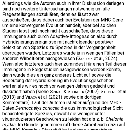
Allerdings wie die Autoren auch in ihrer Diskussion darlegen
sind noch weitere Untersuchungen notwendig um alle
Fragestellungen abzuklären, denn es lässt zwar
ausschließen, dass dabei auch bei Evolution der MHC-Gene
um eine konvergente Evolution handelt, aber bei solchen
Studien lässt sich noch nicht ausschließen, dass diese
Immungene auch durch Adaptive-Introgession also durch
Hybridisierungsereignisse mit nachfolgender positiver
Selektion von Spezies zu Spezies in der Vergangenheit
übertragen wurden. Letzteres wurde ja in wenigen Fällen bei
anderen Wirbeltieren nachgewiesen (
Gazorek
et al., 2024).
Wenn also letzteres auch hier zumindest für einen Teil dieser
Immungene in Folgestudien nachgewiesen werden könnte,
dann würde dies ein ganz anderes Licht auf sowie die
Bedeutung der Hybridisierung im Evolutionsgeschehen
werfen als wir es noch vor wenigen Jahren gedacht und
diskutiert haben (siehe
Spinks & Schaffer
(2007),
Stiebens
et al.
(2013) und
Vilaca
et al. (2021) sowie die dortigen
Kommentare). Laut der Autoren ist aber aufgrund der MHC-
Daten
Dermochelys coriacea
die aus immunologischer Sicht
benachteiligste Spezies, obwohl sie weniger unter
virusinduzierten Geschwüren zu leiden hat als z. b.
Chelonia
mydas
. Im Grunde genommen ruft diese Arbeit auch dazu auf