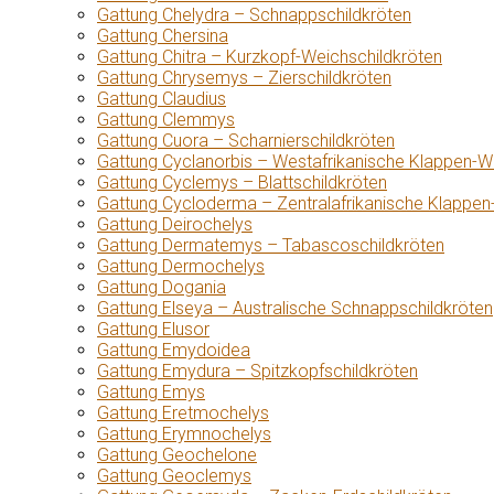
Gattung Chelydra – Schnappschildkröten
Gattung Chersina
Gattung Chitra – Kurzkopf-Weichschildkröten
Gattung Chrysemys – Zierschildkröten
Gattung Claudius
Gattung Clemmys
Gattung Cuora – Scharnierschildkröten
Gattung Cyclanorbis – Westafrikanische Klappen-W
Gattung Cyclemys – Blattschildkröten
Gattung Cycloderma – Zentralafrikanische Klappen
Gattung Deirochelys
Gattung Dermatemys – Tabascoschildkröten
Gattung Dermochelys
Gattung Dogania
Gattung Elseya – Australische Schnappschildkröten
Gattung Elusor
Gattung Emydoidea
Gattung Emydura – Spitzkopfschildkröten
Gattung Emys
Gattung Eretmochelys
Gattung Erymnochelys
Gattung Geochelone
Gattung Geoclemys