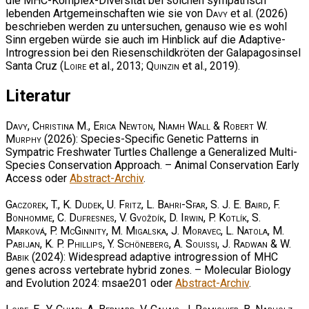
die MHC-Komplex-Diversität bei solchen sympatrisch
lebenden Artgemeinschaften wie sie von
Davy
et al. (2026)
beschrieben werden zu untersuchen, genauso wie es wohl
Sinn ergeben würde sie auch im Hinblick auf die Adaptive-
Introgression bei den Riesenschildkröten der Galapagosinsel
Santa Cruz (
Loire
et al., 2013;
Quinzin
et al., 2019).
Literatur
Davy, Christina M., Erica Newton, Niamh Wall & Robert W.
Murphy
(2026): Species-Specific Genetic Patterns in
Sympatric Freshwater Turtles Challenge a Generalized Multi-
Species Conservation Approach. – Animal Conservation Early
Access oder
Abstract-Archiv
.
Gaczorek, T., K. Dudek, U. Fritz, L. Bahri-Sfar, S. J. E. Baird, F.
Bonhomme, C. Dufresnes, V. Gvoždík, D. Irwin, P. Kotlík, S.
Marková, P. McGinnity, M. Migalska, J. Moravec, L. Natola, M.
Pabijan, K. P. Phillips, Y. Schöneberg, A. Souissi, J. Radwan & W.
Babik
(2024): Widespread adaptive introgression of MHC
genes across vertebrate hybrid zones. – Molecular Biology
and Evolution 2024: msae201 oder
Abstract-Archiv
.