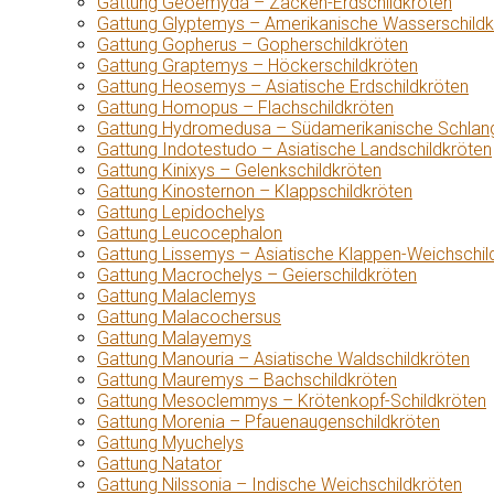
Gattung Geoemyda – Zacken-Erdschildkröten
Gattung Glyptemys – Amerikanische Wasserschildk
Gattung Gopherus – Gopherschildkröten
Gattung Graptemys – Höckerschildkröten
Gattung Heosemys – Asiatische Erdschildkröten
Gattung Homopus – Flachschildkröten
Gattung Hydromedusa – Südamerikanische Schlang
Gattung Indotestudo – Asiatische Landschildkröten
Gattung Kinixys – Gelenkschildkröten
Gattung Kinosternon – Klappschildkröten
Gattung Lepidochelys
Gattung Leucocephalon
Gattung Lissemys – Asiatische Klappen-Weichschil
Gattung Macrochelys – Geierschildkröten
Gattung Malaclemys
Gattung Malacochersus
Gattung Malayemys
Gattung Manouria – Asiatische Waldschildkröten
Gattung Mauremys – Bachschildkröten
Gattung Mesoclemmys – Krötenkopf-Schildkröten
Gattung Morenia – Pfauenaugenschildkröten
Gattung Myuchelys
Gattung Natator
Gattung Nilssonia – Indische Weichschildkröten