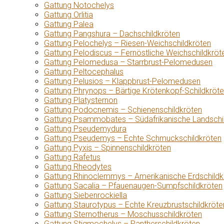
Gattung Notochelys
Gattung Orlitia
Gattung Palea
Gattung Pangshura – Dachschildkröten
Gattung Pelochelys – Riesen-Weichschildkröten
Gattung Pelodiscus – Fernöstliche Weichschildkröt
Gattung Pelomedusa – Starrbrust-Pelomedusen
Gattung Peltocephalus
Gattung Pelusios – Klappbrust-Pelomedusen
Gattung Phrynops – Bärtige Krötenkopf-Schildkröt
Gattung Platysternon
Gattung Podocnemis – Schienenschildkröten
Gattung Psammobates – Südafrikanische Landschi
Gattung Pseudemydura
Gattung Pseudemys – Echte Schmuckschildkröten
Gattung Pyxis – Spinnenschildkröten
Gattung Rafetus
Gattung Rheodytes
Gattung Rhinoclemmys – Amerikanische Erdschildk
Gattung Sacalia – Pfauenaugen-Sumpfschildkröten
Gattung Siebenrockiella
Gattung Staurotypus – Echte Kreuzbrustschildkröte
Gattung Sternotherus – Moschusschildkröten
Gattung Stigmochelys – Pantherschildkröten