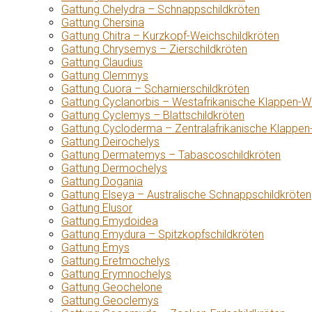
Gattung Chelydra – Schnappschildkröten
Gattung Chersina
Gattung Chitra – Kurzkopf-Weichschildkröten
Gattung Chrysemys – Zierschildkröten
Gattung Claudius
Gattung Clemmys
Gattung Cuora – Scharnierschildkröten
Gattung Cyclanorbis – Westafrikanische Klappen-W
Gattung Cyclemys – Blattschildkröten
Gattung Cycloderma – Zentralafrikanische Klappen
Gattung Deirochelys
Gattung Dermatemys – Tabascoschildkröten
Gattung Dermochelys
Gattung Dogania
Gattung Elseya – Australische Schnappschildkröten
Gattung Elusor
Gattung Emydoidea
Gattung Emydura – Spitzkopfschildkröten
Gattung Emys
Gattung Eretmochelys
Gattung Erymnochelys
Gattung Geochelone
Gattung Geoclemys