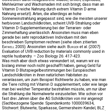
Mehlwürmer und Wachsmaden mit sich bringt, dass man an
Vitamin D reiche Nahrung durch extrem Vitamin D arme
Nahrung ersetzt). Arten, die allerdings an hohe
Sonneneinstrahlung angepasst sind, wie die meisten unserer
herbivoren Landschildkröten, scheint UVB-Strahlung oder
Vitamin D-Supplementierung bei der Terrarien- oder
Zimmerhaltung unerlässlich. Ansonsten muss man eben
gerade bei sehr reproduktiven Individuen mit den
beschrieben Symptomen rechnen (siehe oben zitierten
Eatwell
2005). Ansonsten siehe auch:
Burger
et al. (2007):
Evaluation of UVB reduction by materials commonly used in
reptile husbandry. – Zoo Biology 26: 417-423.
Was mich aber doch etwas verwundert ist, warum wir es
bislang immer noch nicht geschafft haben, genug Geld für
Vitamin D Blutspiegelbestimmungen bei Europäischen
Landschildkröten in ihren natürlichen Habitaten zu
veranlassen, um zum Beispiel Richtwerte zu haben, wie man
die Tiere richtig mit Vitamin D supplementiert, oder wie lange
man bei welcher Temperatur bestrahlen müsste, um nur über
die Strahlung die Normalwerte einzustellen. Wie schon vor
fast drei Jahren über die AG Schildkröten von mir angeregt
(Sachbezogene Spende: Spendenkonto 1000039634,
Stichwort: Blutwerte; Sparkasse, Germersheim-Kandel, BLZ