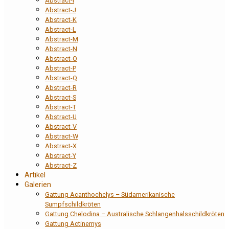
Abstract-I
Abstract-J
Abstract-K
Abstract-L
Abstract-M
Abstract-N
Abstract-O
Abstract-P
Abstract-Q
Abstract-R
Abstract-S
Abstract-T
Abstract-U
Abstract-V
Abstract-W
Abstract-X
Abstract-Y
Abstract-Z
Artikel
Galerien
Gattung Acanthochelys – Südamerikanische
Sumpfschildkröten
Gattung Chelodina – Australische Schlangenhalsschildkröten
Gattung Actinemys