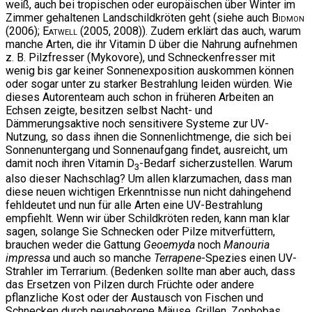
weiß, auch bei tropischen oder europäischen über Winter im
Zimmer gehaltenen Landschildkröten geht (siehe auch
Bidmon
(2006);
Eatwell
(2005, 2008)). Zudem erklärt das auch, warum
manche Arten, die ihr Vitamin D über die Nahrung aufnehmen
z. B. Pilzfresser (Mykovore), und Schneckenfresser mit
wenig bis gar keiner Sonnenexposition auskommen können
oder sogar unter zu starker Bestrahlung leiden würden. Wie
dieses Autorenteam auch schon in früheren Arbeiten an
Echsen zeigte, besitzen selbst Nacht- und
Dämmerungsaktive noch sensitivere Systeme zur UV-
Nutzung, so dass ihnen die Sonnenlichtmenge, die sich bei
Sonnenuntergang und Sonnenaufgang findet, ausreicht, um
damit noch ihren Vitamin D
-Bedarf sicherzustellen. Warum
3
also dieser Nachschlag? Um allen klarzumachen, dass man
diese neuen wichtigen Erkenntnisse nun nicht dahingehend
fehldeutet und nun für alle Arten eine UV-Bestrahlung
empfiehlt. Wenn wir über Schildkröten reden, kann man klar
sagen, solange Sie Schnecken oder Pilze mitverfüttern,
brauchen weder die Gattung
Geoemyda
noch
Manouria
impressa
und auch so manche
Terrapene
-Spezies einen UV-
Strahler im Terrarium. (Bedenken sollte man aber auch, dass
das Ersetzen von Pilzen durch Früchte oder andere
pflanzliche Kost oder der Austausch von Fischen und
Schnecken durch neugeborene Mäuse, Grillen, Zophobas,