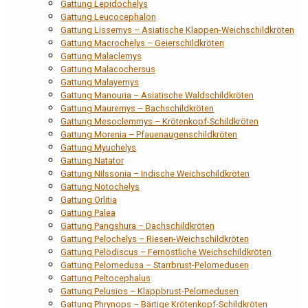
Gattung Lepidochelys
Gattung Leucocephalon
Gattung Lissemys – Asiatische Klappen-Weichschildkröten
Gattung Macrochelys – Geierschildkröten
Gattung Malaclemys
Gattung Malacochersus
Gattung Malayemys
Gattung Manouria – Asiatische Waldschildkröten
Gattung Mauremys – Bachschildkröten
Gattung Mesoclemmys – Krötenkopf-Schildkröten
Gattung Morenia – Pfauenaugenschildkröten
Gattung Myuchelys
Gattung Natator
Gattung Nilssonia – Indische Weichschildkröten
Gattung Notochelys
Gattung Orlitia
Gattung Palea
Gattung Pangshura – Dachschildkröten
Gattung Pelochelys – Riesen-Weichschildkröten
Gattung Pelodiscus – Fernöstliche Weichschildkröten
Gattung Pelomedusa – Starrbrust-Pelomedusen
Gattung Peltocephalus
Gattung Pelusios – Klappbrust-Pelomedusen
Gattung Phrynops – Bärtige Krötenkopf-Schildkröten