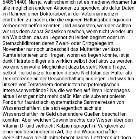
54851440). Nun ja, wahrscheinlich ist es medienwirksamer für
alle möglichen anderen Aktionen zu spenden, als dafür Daten
im Rahmen einer Doktorarbeit in der Veterinärmedizin
erarbeiten zu lassen, die die eigenen Haltungsbedingungen
verbessern helfen könnten. Und ansonsten, worüber sollten
wir uns denn sonst Gedanken machen, wenn nicht wieder um
ein Weibchen, das an Legenot zu leiden beginnt oder um
Sternschildkröten deren Zweit- oder Drittgelege im
November nur noch unbeschalt das Muttertier verlässt.
Rumtelefonieren und -fragen, woran es liegen könnte, ist ja
dank Flatrate billiger als wirklich selbst dort aktiv zu werden,
wo eine sinnvolle Möglichkeit dazu besteht. Keine Frage,
selbst Tierschützer könnten dieses Nichtstun der Halter als
Desinteresse an der Gesunderhaltung auslegen. Und was tun
unsere von Terrarianern dominierten herpetologischen
Interessenverbände? Na, die werben auf ihren Homepages
aktuell erst gar nicht mehr dafür. Klar, die subventionieren
Fonds für faunistisch-systematische Sammelreisen von
Wissenschaftlern, die sich eigentlich auch als
Wissenschaftler ihr Geld über andere Quellen beschaffen
könnten. Aber welchen Gewinn brächte das Wissen über den
Vitamin D- und vielleicht Kalziumspiegel im Vergleich zu
einer neu beschriebenen Art, die die Wissenschaftler
vielleicht auch gleich mitgebracht haben. Letzteres ist doch