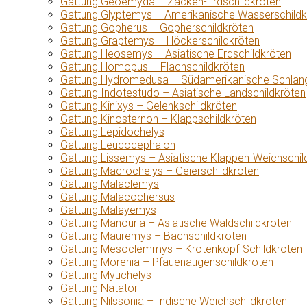
Gattung Geoemyda – Zacken-Erdschildkröten
Gattung Glyptemys – Amerikanische Wasserschildk
Gattung Gopherus – Gopherschildkröten
Gattung Graptemys – Höckerschildkröten
Gattung Heosemys – Asiatische Erdschildkröten
Gattung Homopus – Flachschildkröten
Gattung Hydromedusa – Südamerikanische Schlang
Gattung Indotestudo – Asiatische Landschildkröten
Gattung Kinixys – Gelenkschildkröten
Gattung Kinosternon – Klappschildkröten
Gattung Lepidochelys
Gattung Leucocephalon
Gattung Lissemys – Asiatische Klappen-Weichschil
Gattung Macrochelys – Geierschildkröten
Gattung Malaclemys
Gattung Malacochersus
Gattung Malayemys
Gattung Manouria – Asiatische Waldschildkröten
Gattung Mauremys – Bachschildkröten
Gattung Mesoclemmys – Krötenkopf-Schildkröten
Gattung Morenia – Pfauenaugenschildkröten
Gattung Myuchelys
Gattung Natator
Gattung Nilssonia – Indische Weichschildkröten