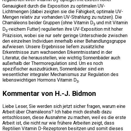
3
Genauigkeit durch die Exposition zu optimalen UV-
Lichtmengen (dabei zeigten sie die Fähigkeit, optimale UV-
Mengen relativ zur vorhanden UV-Strahlung zu nutzen). Die
Chamäleons beider Gruppen (ohne Vitamin D
und mit Vitamin
3
D
-reichem Futter) regulierten ihre UV-Exposition mit hoher
3
Präzision, wobei sie nur sehr geringe Unterschiede zwischen
den einzelnen Individuen innerhalb einer Behandlungsgruppe
aufwiesen. Unsere Ergebnisse liefern zusätzliche
Erkenntnisse zum wachsenden Erkenntnisstand in der
Literatur, die herausstellen, wie wichtig Sonnenbäder auch
außerhalb der Thermoregulation sind. Um es noch
spezifischer auszudrücken, Sonnenbäder sind ein
wesentlicher integraler Mechanismus zur Regulation des
lebenswichtigen Hormons Vitamin D
.
3
Kommentar von H.-J. Bidmon
Liebe Leser, Sie werden sich jetzt sicher fragen, warum eine
Arbeit über Chamäleons? Ich habe mich deshalb dazu
entschlossen, diese Ausnahme zu machen, weil es die erste
Arbeit ist, die nicht nur wie frühere Arbeiten zeigt, dass
Reptilien Vitamin D-Rezeptoren besitzen und somit dieses