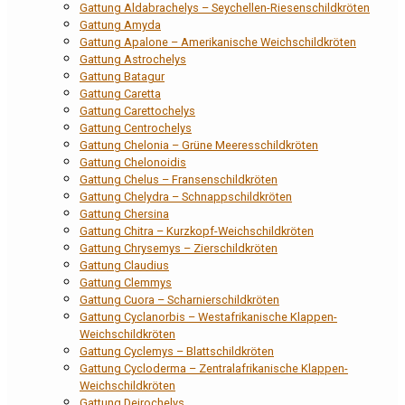
Gattung Aldabrachelys – Seychellen-Riesenschildkröten
Gattung Amyda
Gattung Apalone – Amerikanische Weichschildkröten
Gattung Astrochelys
Gattung Batagur
Gattung Caretta
Gattung Carettochelys
Gattung Centrochelys
Gattung Chelonia – Grüne Meeresschildkröten
Gattung Chelonoidis
Gattung Chelus – Fransenschildkröten
Gattung Chelydra – Schnappschildkröten
Gattung Chersina
Gattung Chitra – Kurzkopf-Weichschildkröten
Gattung Chrysemys – Zierschildkröten
Gattung Claudius
Gattung Clemmys
Gattung Cuora – Scharnierschildkröten
Gattung Cyclanorbis – Westafrikanische Klappen-
Weichschildkröten
Gattung Cyclemys – Blattschildkröten
Gattung Cycloderma – Zentralafrikanische Klappen-
Weichschildkröten
Gattung Deirochelys