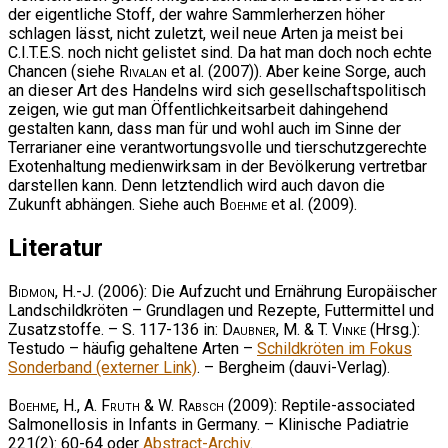
der eigentliche Stoff, der wahre Sammlerherzen höher
schlagen lässt, nicht zuletzt, weil neue Arten ja meist bei
C.I.T.E.S. noch nicht gelistet sind. Da hat man doch noch echte
Chancen (siehe
Rivalan
et al. (2007)). Aber keine Sorge, auch
an dieser Art des Handelns wird sich gesellschaftspolitisch
zeigen, wie gut man Öffentlichkeitsarbeit dahingehend
gestalten kann, dass man für und wohl auch im Sinne der
Terrarianer eine verantwortungsvolle und tierschutzgerechte
Exotenhaltung medienwirksam in der Bevölkerung vertretbar
darstellen kann. Denn letztendlich wird auch davon die
Zukunft abhängen. Siehe auch
Boehme
et al. (2009).
Literatur
Bidmon, H.-J.
(2006): Die Aufzucht und Ernährung Europäischer
Landschildkröten – Grundlagen und Rezepte, Futtermittel und
Zusatzstoffe. – S. 117-136 in:
Daubner, M. & T. Vinke
(Hrsg.):
Testudo – häufig gehaltene Arten –
Schildkröten im Fokus
Sonderband (externer Link)
. – Bergheim (dauvi-Verlag).
Boehme, H., A. Fruth & W. Rabsch
(2009): Reptile-associated
Salmonellosis in Infants in Germany. – Klinische Padiatrie
221(2): 60-64 oder
Abstract-Archiv
.