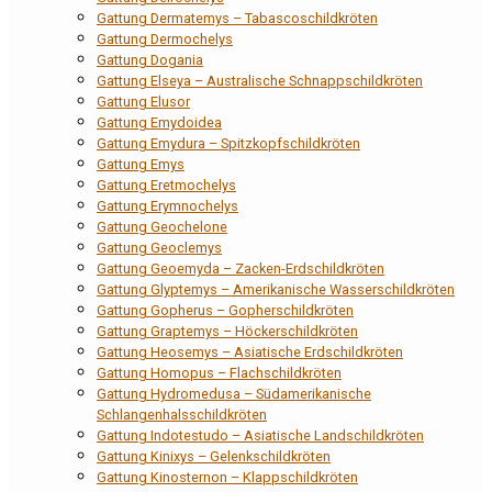
Gattung Dermatemys – Tabascoschildkröten
Gattung Dermochelys
Gattung Dogania
Gattung Elseya – Australische Schnappschildkröten
Gattung Elusor
Gattung Emydoidea
Gattung Emydura – Spitzkopfschildkröten
Gattung Emys
Gattung Eretmochelys
Gattung Erymnochelys
Gattung Geochelone
Gattung Geoclemys
Gattung Geoemyda – Zacken-Erdschildkröten
Gattung Glyptemys – Amerikanische Wasserschildkröten
Gattung Gopherus – Gopherschildkröten
Gattung Graptemys – Höckerschildkröten
Gattung Heosemys – Asiatische Erdschildkröten
Gattung Homopus – Flachschildkröten
Gattung Hydromedusa – Südamerikanische
Schlangenhalsschildkröten
Gattung Indotestudo – Asiatische Landschildkröten
Gattung Kinixys – Gelenkschildkröten
Gattung Kinosternon – Klappschildkröten