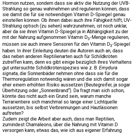
Hormon nutzen, sondern dass sie aktiv die Nutzung der UVB-
Strahlung so genau wahrnehmen und regulieren können, dass
sie damit die für sie notwendigen Vitamin D-Spiegel genau
einstellen können. Ob ihnen dabei auch ihre Fähigkeit hilft, UV-
Strahlung optisch (zu sehen) wahrzunehmen, ist noch unklar,
aber da sie ihren Vitamin D-Spiegel ja in Abhängigkeit zu der
mit der Nahrung aufgenommen Vitamin D
-Menge regulieren,
3
müssen sie auch innere Sensoren für den Vitamin D
-Spiegel
3
haben. In ihrer Einleitung deuten die Autoren auch an, dass
das neben anderen Reptilienarten auch für Schildkröten
zutreffen kann, denn es gibt einige bezüglich ihres Verhaltens
gut untersuchte Schildkrötenspezies wie z. B.
Emydura
signata
, die Sonnenbäder nehmen ohne dass sie für die
Thermoregulation notwendig wären und die sich damit sogar
eher einem erhöhten Risiko aussetzen (Beutegreifer, ja sogar
Überhitzung oder „Sonnenbrand“). Da fragt man sich schon,
könnte das nicht auch ein Grund sein, warum manche
Terrarientiere sich manchmal so lange einer Lichtquelle
aussetzen, bis selbst Verbrennungen und Hautläsionen
auftreten?
Zudem zeigt die Arbeit aber auch, dass man Reptilien,
zumindest Chamäleons, über die Nahrung mit Vitamin D
versorgen kann, etwas das, wie ich aus eigener Erfahrung