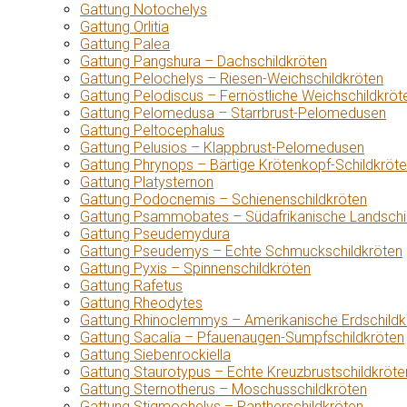
Gattung Notochelys
Gattung Orlitia
Gattung Palea
Gattung Pangshura – Dachschildkröten
Gattung Pelochelys – Riesen-Weichschildkröten
Gattung Pelodiscus – Fernöstliche Weichschildkröt
Gattung Pelomedusa – Starrbrust-Pelomedusen
Gattung Peltocephalus
Gattung Pelusios – Klappbrust-Pelomedusen
Gattung Phrynops – Bärtige Krötenkopf-Schildkröt
Gattung Platysternon
Gattung Podocnemis – Schienenschildkröten
Gattung Psammobates – Südafrikanische Landschi
Gattung Pseudemydura
Gattung Pseudemys – Echte Schmuckschildkröten
Gattung Pyxis – Spinnenschildkröten
Gattung Rafetus
Gattung Rheodytes
Gattung Rhinoclemmys – Amerikanische Erdschildk
Gattung Sacalia – Pfauenaugen-Sumpfschildkröten
Gattung Siebenrockiella
Gattung Staurotypus – Echte Kreuzbrustschildkröte
Gattung Sternotherus – Moschusschildkröten
Gattung Stigmochelys – Pantherschildkröten