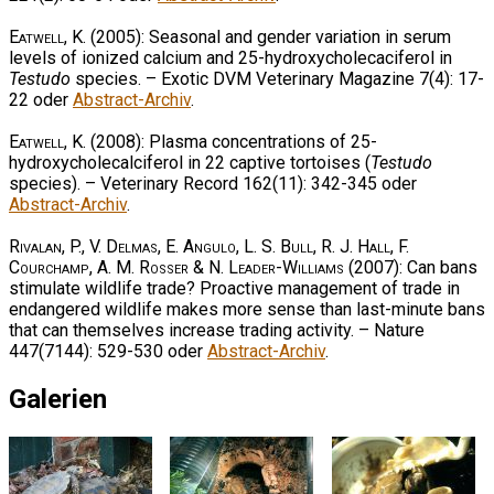
Eatwell, K.
(2005): Seasonal and gender variation in serum
levels of ionized calcium and 25-hydroxycholecaciferol in
Testudo
species. – Exotic DVM Veterinary Magazine 7(4): 17-
22 oder
Abstract-Archiv
.
Eatwell, K.
(2008): Plasma concentrations of 25-
hydroxycholecalciferol in 22 captive tortoises (
Testudo
species). – Veterinary Record 162(11): 342-345 oder
Abstract-Archiv
.
Rivalan, P., V. Delmas, E. Angulo, L. S. Bull, R. J. Hall, F.
Courchamp, A. M. Rosser & N. Leader-Williams
(2007): Can bans
stimulate wildlife trade? Proactive management of trade in
endangered wildlife makes more sense than last-minute bans
that can themselves increase trading activity. – Nature
447(7144): 529-530 oder
Abstract-Archiv
.
Galerien