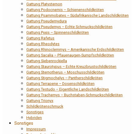
Gattung Platysternon
Gattung Podocnemis – Schienenschildkröten
Gattung Psammobates – Südafrikanische Landschildkröten
Gattung Pseudemydura
Gattung Pseudemys – Echte Schmuckschildkröten
Gattung Pyxis – Spinnenschildkröten
Gattung Rafetus
Gattung Rheodytes
Gattung Rhinoclemmys – Amerikanische Erdschildkröten
Gattung Sacalia – Pfauenaugen-Sumpfschildkröten
Gattung Siebenrockiella
Gattung Staurotypus – Echte Kreuzbrustschildkröten
Gattung Sternotherus – Moschusschildkröten
Gattung Stigmochelys – Pantherschildkröten
Gattung Terrapene – Dosenschildkröten
Gattung Testudo – Eigentliche Landschildkröten
Gattung Trachemys – Buchstaben-Schmuckschildkröten
Gattung Trionyx
Schildkrötenschmuck
Sonstiges
Hybriden
Sonstiges
Impressum