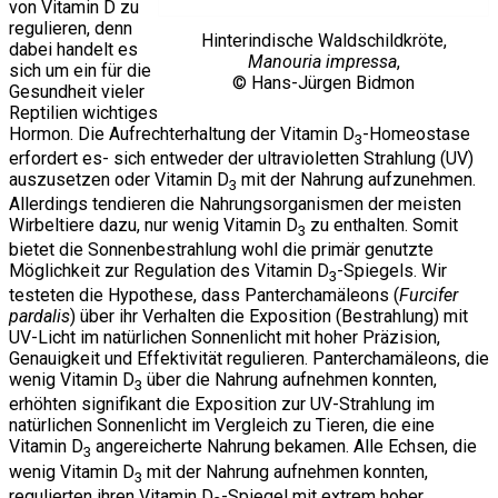
von Vitamin D zu
regulieren, denn
Hinterindische Waldschildkröte,
dabei handelt es
Manouria impressa
,
sich um ein für die
© Hans-Jürgen Bidmon
Gesundheit vieler
Reptilien wichtiges
Hormon. Die Aufrechterhaltung der Vitamin D
-Homeostase
3
erfordert es- sich entweder der ultravioletten Strahlung (UV)
auszusetzen oder Vitamin D
mit der Nahrung aufzunehmen.
3
Allerdings tendieren die Nahrungsorganismen der meisten
Wirbeltiere dazu, nur wenig Vitamin D
zu enthalten. Somit
3
bietet die Sonnenbestrahlung wohl die primär genutzte
Möglichkeit zur Regulation des Vitamin D
-Spiegels. Wir
3
testeten die Hypothese, dass Panterchamäleons (
Furcifer
pardalis
) über ihr Verhalten die Exposition (Bestrahlung) mit
UV-Licht im natürlichen Sonnenlicht mit hoher Präzision,
Genauigkeit und Effektivität regulieren. Panterchamäleons, die
wenig Vitamin D
über die Nahrung aufnehmen konnten,
3
erhöhten signifikant die Exposition zur UV-Strahlung im
natürlichen Sonnenlicht im Vergleich zu Tieren, die eine
Vitamin D
angereicherte Nahrung bekamen. Alle Echsen, die
3
wenig Vitamin D
mit der Nahrung aufnehmen konnten,
3
regulierten ihren Vitamin D
-Spiegel mit extrem hoher