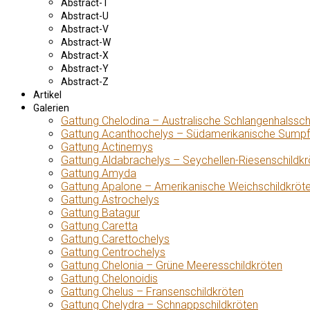
Abstract-T
Abstract-U
Abstract-V
Abstract-W
Abstract-X
Abstract-Y
Abstract-Z
Artikel
Galerien
Gattung Chelodina – Australische Schlangenhalssch
Gattung Acanthochelys – Südamerikanische Sumpf
Gattung Actinemys
Gattung Aldabrachelys – Seychellen-Riesenschildkr
Gattung Amyda
Gattung Apalone – Amerikanische Weichschildkröt
Gattung Astrochelys
Gattung Batagur
Gattung Caretta
Gattung Carettochelys
Gattung Centrochelys
Gattung Chelonia – Grüne Meeresschildkröten
Gattung Chelonoidis
Gattung Chelus – Fransenschildkröten
Gattung Chelydra – Schnappschildkröten