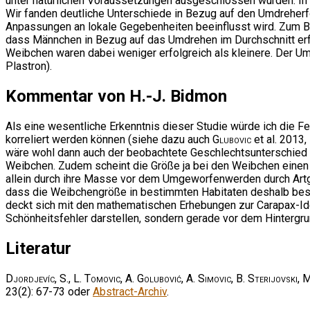
unter natürlichen Voraussetzungen ausgeschlossen wurden. In de
Wir fanden deutliche Unterschiede in Bezug auf den Umdreher
Anpassungen an lokale Gegebenheiten beeinflusst wird. Zum Beis
dass Männchen in Bezug auf das Umdrehen im Durchschnitt erfo
Weibchen waren dabei weniger erfolgreich als kleinere. Der Um
Plastron).
Kommentar von H.-J. Bidmon
Als eine wesentliche Erkenntnis dieser Studie würde ich die Fe
korreliert werden können (siehe dazu auch
Glubovic
et al. 2013,
wäre wohl dann auch der beobachtete Geschlechtsunterschied zu
Weibchen. Zudem scheint die Größe ja bei den Weibchen einen n
allein durch ihre Masse vor dem Umgeworfenwerden durch Artg
dass die Weibchengröße in bestimmten Habitaten deshalb besti
deckt sich mit den mathematischen Erhebungen zur Carapax-Id
Schönheitsfehler darstellen, sondern gerade vor dem Hintergru
Literatur
Djordjevíc, S., L. Tomovic, A. Golubović, A. Simovic, B. Sterijovski,
23(2): 67-73 oder
Abstract-Archiv
.