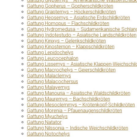
Gattung Glyptemys – Amerikanische Wasserschildk
Gattung Gopherus – Gopherschildkröten
Gattung Graptemys – Höckerschildkröten
Gattung Heosemys – Asiatische Erdschildkröten
Gattung Homopus – Flachschildkröten
Gattung Hydromedusa – Südamerikanische Schlang
Gattung Indotestudo – Asiatische Landschildkröten
Gattung Kinixys – Gelenkschildkröten
Gattung Kinosternon – Klappschildkröten
Gattung Lepidochelys
Gattung Leucocephalon
Gattung Lissemys – Asiatische Klappen-Weichschil
Gattung Macrochelys – Geierschildkröten
Gattung Malaclemys
Gattung Malacochersus
Gattung Malayemys
Gattung Manouria – Asiatische Waldschildkröten
Gattung Mauremys – Bachschildkröten
Gattung Mesoclemmys – Krötenkopf-Schildkröten
Gattung Morenia – Pfauenaugenschildkröten
Gattung Myuchelys
Gattung Natator
Gattung Nilssonia – Indische Weichschildkröten
Gattung Notochelys