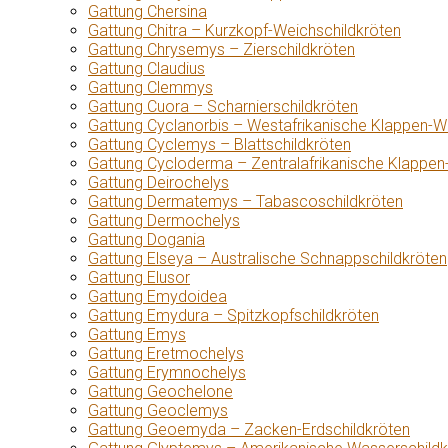
Gattung Chersina
Gattung Chitra – Kurzkopf-Weichschildkröten
Gattung Chrysemys – Zierschildkröten
Gattung Claudius
Gattung Clemmys
Gattung Cuora – Scharnierschildkröten
Gattung Cyclanorbis – Westafrikanische Klappen-W
Gattung Cyclemys – Blattschildkröten
Gattung Cycloderma – Zentralafrikanische Klappen
Gattung Deirochelys
Gattung Dermatemys – Tabascoschildkröten
Gattung Dermochelys
Gattung Dogania
Gattung Elseya – Australische Schnappschildkröten
Gattung Elusor
Gattung Emydoidea
Gattung Emydura – Spitzkopfschildkröten
Gattung Emys
Gattung Eretmochelys
Gattung Erymnochelys
Gattung Geochelone
Gattung Geoclemys
Gattung Geoemyda – Zacken-Erdschildkröten