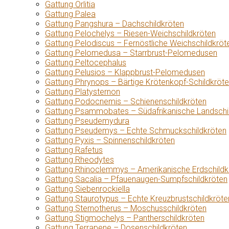
Gattung Orlitia
Gattung Palea
Gattung Pangshura – Dachschildkröten
Gattung Pelochelys – Riesen-Weichschildkröten
Gattung Pelodiscus – Fernöstliche Weichschildkröt
Gattung Pelomedusa – Starrbrust-Pelomedusen
Gattung Peltocephalus
Gattung Pelusios – Klappbrust-Pelomedusen
Gattung Phrynops – Bärtige Krötenkopf-Schildkröt
Gattung Platysternon
Gattung Podocnemis – Schienenschildkröten
Gattung Psammobates – Südafrikanische Landschi
Gattung Pseudemydura
Gattung Pseudemys – Echte Schmuckschildkröten
Gattung Pyxis – Spinnenschildkröten
Gattung Rafetus
Gattung Rheodytes
Gattung Rhinoclemmys – Amerikanische Erdschildk
Gattung Sacalia – Pfauenaugen-Sumpfschildkröten
Gattung Siebenrockiella
Gattung Staurotypus – Echte Kreuzbrustschildkröte
Gattung Sternotherus – Moschusschildkröten
Gattung Stigmochelys – Pantherschildkröten
Gattung Terrapene – Dosenschildkröten