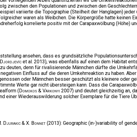
r vorliegenden Arbeit quantifizierten wir die Umkehrreaktionen 
folg zwischen den Populationen und zwischen den Geschlechtern
piel variierte die Topographie (Steilheit der Hanglagen) jeder u
lgreicher waren als Weibchen. Die Körpergröße hatte keinen Ei
dreherfolg korrelierte positiv mit der Carapaxwölbung (Höhe) u
ststellung ansehen, dass es grundsätzliche Populationsunterschi
Djordjevíc
et al. 2013), was ebenfalls auf einen dem Habitat en
 deuten, denn für rivalisierende Männchen dürfte die Umkehrfäh
egativen Einfluss auf die deren Umkehrreaktion zu haben. Aber le
enossen oder Männchen besser geschützt als kleinere oder geht
mmte Werte gar nicht übersteigen kann. Dass die Carapaxwölbun
ealform (
Domokos & Várkonyi
2007) und deutet gleichzeitig an, 
nd einer Wiederauswilderung solcher Exemplare für die Tiere Übe
 M. Djurakic & X. Bonnet
(2013): Geographic (in-)variability of gende