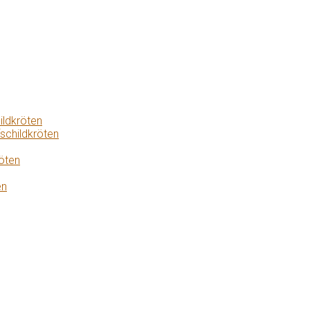
ildkröten
schildkröten
öten
en