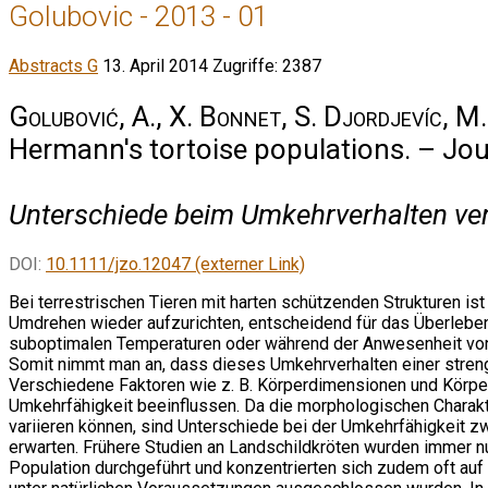
Golubovic - 2013 - 01
Abstracts G
13. April 2014
Zugriffe: 2387
Golubović, A., X. Bonnet, S. Djordjevíc, M
Hermann's tortoise populations. – Jou
Unterschiede beim Umkehrverhalten ver
DOI:
10.1111/jzo.12047 (externer Link)
Bei terrestrischen Tieren mit harten schützenden Strukturen ist
Umdrehen wieder aufzurichten, entscheidend für das Überlebe
suboptimalen Temperaturen oder während der Anwesenheit von
Somit nimmt man an, dass dieses Umkehrverhalten einer strenge
Verschiedene Faktoren wie z. B. Körperdimensionen und Körp
Umkehrfähigkeit beeinflussen. Da die morphologischen Charak
variieren können, sind Unterschiede bei der Umkehrfähigkeit 
erwarten. Frühere Studien an Landschildkröten wurden immer nu
Population durchgeführt und konzentrierten sich zudem oft au