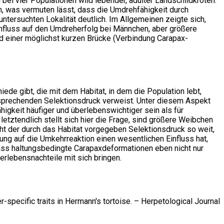
bei vier Populationen wild lebender, adulter Landschildkröten.
, was vermuten lässt, dass die Umdrehfähigkeit durch
ntersuchten Lokalität deutlich. Im Allgemeinen zeigte sich,
nfluss auf den Umdreherfolg bei Männchen, aber größere
nd einer möglichst kurzen Brücke (Verbindung Carapax-
ede gibt, die mit dem Habitat, in dem die Population lebt,
tsprechenden Selektionsdruck verweist. Unter diesem Aspekt
igkeit häufiger und überlebenswichtiger sein als für
tztendlich stellt sich hier die Frage, sind größere Weibchen
 der durch das Habitat vorgegeben Selektionsdruck so weit,
g auf die Umkehrreaktion einen wesentlichen Einfluss hat,
dass haltungsbedingte Carapaxdeformationen eben nicht nur
rlebensnachteile mit sich bringen.
r-specific traits in Hermann's tortoise. – Herpetological Journal