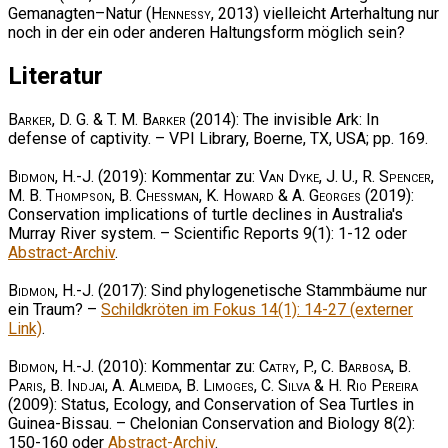
Gemanagten–Natur (
Hennessy
, 2013) vielleicht Arterhaltung nur
noch in der ein oder anderen Haltungsform möglich sein?
Literatur
Barker, D. G. & T. M. Barker
(2014): The invisible Ark: In
defense of captivity. – VPI Library, Boerne, TX, USA; pp. 169.
Bidmon, H.-J.
(2019): Kommentar zu:
Van Dyke, J. U., R. Spencer,
M. B. Thompson, B. Chessman, K. Howard & A. Georges
(2019):
Conservation implications of turtle declines in Australia's
Murray River system. – Scientific Reports 9(1): 1-12 oder
Abstract-Archiv
.
Bidmon, H.-J.
(2017): Sind phylogenetische Stammbäume nur
ein Traum? –
Schildkröten im Fokus 14(1): 14-27 (externer
Link)
.
Bidmon, H.-J.
(2010): Kommentar zu:
Catry, P., C. Barbosa, B.
Paris, B. Indjai, A. Almeida, B. Limoges, C. Silva & H. Rio Pereira
(2009): Status, Ecology, and Conservation of Sea Turtles in
Guinea-Bissau. – Chelonian Conservation and Biology 8(2):
150-160 oder
Abstract-Archiv
.