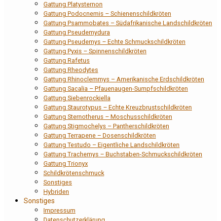
Gattung Platysternon
Gattung Podocnemis – Schienenschildkröten
Gattung Psammobates – Südafrikanische Landschildkröten
Gattung Pseudemydura
Gattung Pseudemys – Echte Schmuckschildkröten
Gattung Pyxis – Spinnenschildkröten
Gattung Rafetus
Gattung Rheodytes
Gattung Rhinoclemmys – Amerikanische Erdschildkröten
Gattung Sacalia – Pfauenaugen-Sumpfschildkröten
Gattung Siebenrockiella
Gattung Staurotypus – Echte Kreuzbrustschildkröten
Gattung Sternotherus – Moschusschildkröten
Gattung Stigmochelys – Pantherschildkröten
Gattung Terrapene – Dosenschildkröten
Gattung Testudo – Eigentliche Landschildkröten
Gattung Trachemys – Buchstaben-Schmuckschildkröten
Gattung Trionyx
Schildkrötenschmuck
Sonstiges
Hybriden
Sonstiges
Impressum
Datenschutzerklärung