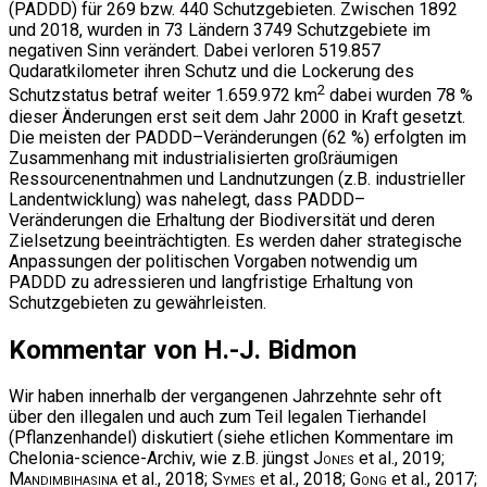
(PADDD) für 269 bzw. 440 Schutzgebieten. Zwischen 1892
und 2018, wurden in 73 Ländern 3749 Schutzgebiete im
negativen Sinn verändert. Dabei verloren 519.857
Qudaratkilometer ihren Schutz und die Lockerung des
2
Schutzstatus betraf weiter 1.659.972 km
dabei wurden 78 %
dieser Änderungen erst seit dem Jahr 2000 in Kraft gesetzt.
Die meisten der PADDD–Veränderungen (62 %) erfolgten im
Zusammenhang mit industrialisierten großräumigen
Ressourcenentnahmen und Landnutzungen (z.B. industrieller
Landentwicklung) was nahelegt, dass PADDD–
Veränderungen die Erhaltung der Biodiversität und deren
Zielsetzung beeinträchtigten. Es werden daher strategische
Anpassungen der politischen Vorgaben notwendig um
PADDD zu adressieren und langfristige Erhaltung von
Schutzgebieten zu gewährleisten.
Kommentar von H.-J. Bidmon
Wir haben innerhalb der vergangenen Jahrzehnte sehr oft
über den illegalen und auch zum Teil legalen Tierhandel
(Pflanzenhandel) diskutiert (siehe etlichen Kommentare im
Chelonia-science-Archiv, wie z.B. jüngst
Jones
et al., 2019;
Mandimbihasina
et al., 2018;
Symes
et al., 2018;
Gong
et al., 2017;