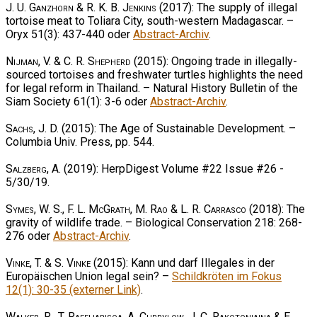
J. U. Ganzhorn & R. K. B. Jenkins
(2017): The supply of illegal
tortoise meat to Toliara City, south-western Madagascar. –
Oryx 51(3): 437-440 oder
Abstract-Archiv
.
Nijman, V. & C. R. Shepherd
(2015): Ongoing trade in illegally-
sourced tortoises and freshwater turtles highlights the need
for legal reform in Thailand. – Natural History Bulletin of the
Siam Society 61(1): 3-6 oder
Abstract-Archiv
.
Sachs, J. D.
(2015): The Age of Sustainable Development. –
Columbia Univ. Press, pp. 544.
Salzberg, A.
(2019): HerpDigest Volume #22 Issue #26 -
5/30/19.
Symes, W. S., F. L. McGrath, M. Rao & L. R. Carrasco
(2018): The
gravity of wildlife trade. – Biological Conservation 218: 268-
276 oder
Abstract-Archiv
.
Vinke, T. & S. Vinke
(2015): Kann und darf Illegales in der
Europäischen Union legal sein? –
Schildkröten im Fokus
12(1): 30-35 (externer Link)
.
Walker, R., T. Rafeliarisoa, A. Currylow, J. C. Rakotoniaina & E.