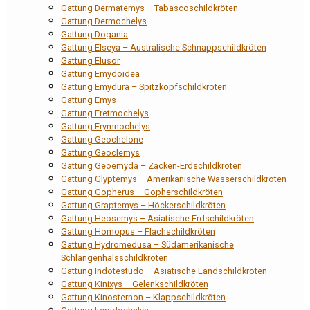
Gattung Dermatemys – Tabascoschildkröten
Gattung Dermochelys
Gattung Dogania
Gattung Elseya – Australische Schnappschildkröten
Gattung Elusor
Gattung Emydoidea
Gattung Emydura – Spitzkopfschildkröten
Gattung Emys
Gattung Eretmochelys
Gattung Erymnochelys
Gattung Geochelone
Gattung Geoclemys
Gattung Geoemyda – Zacken-Erdschildkröten
Gattung Glyptemys – Amerikanische Wasserschildkröten
Gattung Gopherus – Gopherschildkröten
Gattung Graptemys – Höckerschildkröten
Gattung Heosemys – Asiatische Erdschildkröten
Gattung Homopus – Flachschildkröten
Gattung Hydromedusa – Südamerikanische
Schlangenhalsschildkröten
Gattung Indotestudo – Asiatische Landschildkröten
Gattung Kinixys – Gelenkschildkröten
Gattung Kinosternon – Klappschildkröten