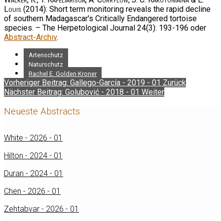
Louis
(2014): Short term monitoring reveals the rapid decline
of southern Madagascar's Critically Endangered tortoise
species. – The Herpetological Journal 24(3): 193-196 oder
Abstract-Archiv
.
Artenschutz
Naturschutz
Rachel E. Golden Kroner
Vorheriger Beitrag: Gallego-García - 2019 - 01
Zurück
Nächster Beitrag: Golubović - 2018 - 01
Weiter
Neueste Abstracts
White - 2026 - 01
Hilton - 2024 - 01
Duran - 2024 - 01
Chen - 2026 - 01
Zehtabvar - 2026 - 01