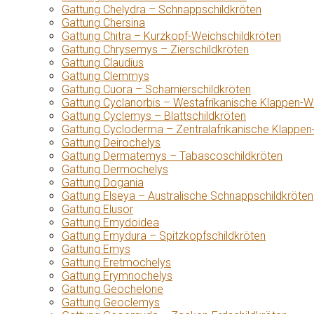
Gattung Chelydra – Schnappschildkröten
Gattung Chersina
Gattung Chitra – Kurzkopf-Weichschildkröten
Gattung Chrysemys – Zierschildkröten
Gattung Claudius
Gattung Clemmys
Gattung Cuora – Scharnierschildkröten
Gattung Cyclanorbis – Westafrikanische Klappen-W
Gattung Cyclemys – Blattschildkröten
Gattung Cycloderma – Zentralafrikanische Klappen
Gattung Deirochelys
Gattung Dermatemys – Tabascoschildkröten
Gattung Dermochelys
Gattung Dogania
Gattung Elseya – Australische Schnappschildkröten
Gattung Elusor
Gattung Emydoidea
Gattung Emydura – Spitzkopfschildkröten
Gattung Emys
Gattung Eretmochelys
Gattung Erymnochelys
Gattung Geochelone
Gattung Geoclemys