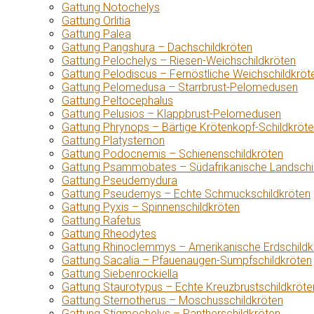
Gattung Notochelys
Gattung Orlitia
Gattung Palea
Gattung Pangshura – Dachschildkröten
Gattung Pelochelys – Riesen-Weichschildkröten
Gattung Pelodiscus – Fernöstliche Weichschildkröt
Gattung Pelomedusa – Starrbrust-Pelomedusen
Gattung Peltocephalus
Gattung Pelusios – Klappbrust-Pelomedusen
Gattung Phrynops – Bärtige Krötenkopf-Schildkröt
Gattung Platysternon
Gattung Podocnemis – Schienenschildkröten
Gattung Psammobates – Südafrikanische Landschi
Gattung Pseudemydura
Gattung Pseudemys – Echte Schmuckschildkröten
Gattung Pyxis – Spinnenschildkröten
Gattung Rafetus
Gattung Rheodytes
Gattung Rhinoclemmys – Amerikanische Erdschildk
Gattung Sacalia – Pfauenaugen-Sumpfschildkröten
Gattung Siebenrockiella
Gattung Staurotypus – Echte Kreuzbrustschildkröte
Gattung Sternotherus – Moschusschildkröten
Gattung Stigmochelys – Pantherschildkröten