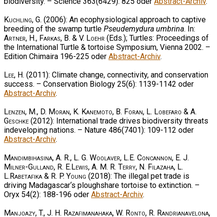
biodiversity. – Science 363(6429): 825 oder
Abstract-Archiv
.
Kuchling, G.
(2006): An ecophysiological approach to captive
breeding of the swamp turtle
Pseudemydura umbrina
. In:
Artner, H., Farkas, B. & V. Loehr
(Eds.); Turtles: Proceedings of
the International Turtle & tortoise Symposium, Vienna 2002. –
Edition Chimaira 196-225 oder
Abstract-Archiv
.
Lee, H.
(2011): Climate change, connectivity, and conservation
success. – Conservation Biology 25(6): 1139-1142 oder
Abstract-Archiv
.
Lenzen, M., D. Moran, K. Kanemoto, B. Foran, L. Lobefaro & A.
Geschke
(2012): International trade drives biodiversity threats
indeveloping nations. – Nature 486(7401): 109-112 oder
Abstract-Archiv
.
Mandimbihasina, A. R., L. G. Woolaver, L.E. Concannon, E. J.
Milner-Gulland, R. E.Lewis, A. M. R. Terry, N. Filazaha, L.
L.Rabetafika & R. P. Young
(2018): The illegal pet trade is
driving Madagascar‘s ploughshare tortoise to extinction. –
Oryx 54(2): 188-196 oder
Abstract-Archiv
.
Manjoazy, T., J. H. Razafimanahaka, W. Ronto, R. Randrianavelona,