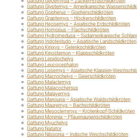
Gattung Geoemyda – Zacken-Erdschildkröten
Gattung Glyptemys – Amerikanische Wasserschildk
Gattung Gopherus – Gopherschildkröten
Gattung Graptemys – Höckerschildkröten
Gattung Heosemys – Asiatische Erdschildkröten
Gattung Homopus – Flachschildkröten
Gattung Hydromedusa – Südamerikanische Schlang
Gattung Indotestudo – Asiatische Landschildkröten
Gattung Kinixys – Gelenkschildkröten
Gattung Kinosternon – Klappschildkröten
Gattung Lepidochelys
Gattung Leucocephalon
Gattung Lissemys – Asiatische Klappen-Weichschil
Gattung Macrochelys – Geierschildkröten
Gattung Malaclemys
Gattung Malacochersus
Gattung Malayemys
Gattung Manouria – Asiatische Waldschildkröten
Gattung Mauremys – Bachschildkröten
Gattung Mesoclemmys – Krötenkopf-Schildkröten
Gattung Morenia – Pfauenaugenschildkröten
Gattung Myuchelys
Gattung Natator
Gattung Nilssonia – Indische Weichschildkröten