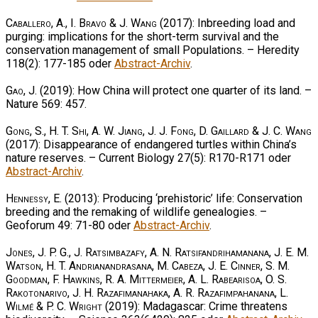
Caballero, A., I. Bravo & J. Wang
(2017): Inbreeding load and
purging: implications for the short-term survival and the
conservation management of small Populations. – Heredity
118(2): 177-185 oder
Abstract-Archiv
.
Gao, J.
(2019): How China will protect one quarter of its land. –
Nature 569: 457.
Gong, S., H. T. Shi, A. W. Jiang, J. J. Fong, D. Gaillard & J. C. Wang
(2017): Disappearance of endangered turtles within China’s
nature reserves. – Current Biology 27(5): R170-R171 oder
Abstract-Archiv
.
Hennessy, E.
(2013): Producing ‘prehistoric’ life: Conservation
breeding and the remaking of wildlife genealogies. –
Geoforum 49: 71-80 oder
Abstract-Archiv
.
Jones, J. P. G., J. Ratsimbazafy, A. N. Ratsifandrihamanana, J. E. M.
Watson, H. T. Andrianandrasana, M. Cabeza, J. E. Cinner, S. M.
Goodman, F. Hawkins, R. A. Mittermeier, A. L. Rabearisoa, O. S.
Rakotonarivo, J. H. Razafimanahaka, A. R. Razafimpahanana, L.
Wilmé & P. C. Wright
(2019): Madagascar: Crime threatens