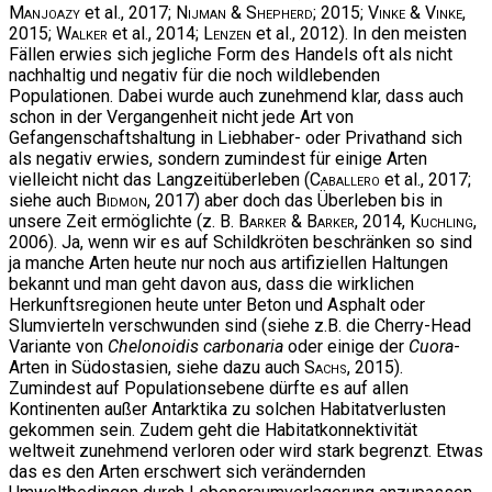
Manjoazy
et al., 2017;
Nijman & Shepherd
; 2015;
Vinke & Vinke
,
2015;
Walker
et al., 2014;
Lenzen
et al., 2012). In den meisten
Fällen erwies sich jegliche Form des Handels oft als nicht
nachhaltig und negativ für die noch wildlebenden
Populationen. Dabei wurde auch zunehmend klar, dass auch
schon in der Vergangenheit nicht jede Art von
Gefangenschaftshaltung in Liebhaber- oder Privathand sich
als negativ erwies, sondern zumindest für einige Arten
vielleicht nicht das Langzeitüberleben (
Caballero
et al., 2017;
siehe auch
Bidmon
, 2017) aber doch das Überleben bis in
unsere Zeit ermöglichte (z. B.
Barker & Barker
, 2014,
Kuchling
,
2006). Ja, wenn wir es auf Schildkröten beschränken so sind
ja manche Arten heute nur noch aus artifiziellen Haltungen
bekannt und man geht davon aus, dass die wirklichen
Herkunftsregionen heute unter Beton und Asphalt oder
Slumvierteln verschwunden sind (siehe z.B. die Cherry-Head
Variante von
Chelonoidis carbonaria
oder einige der
Cuora
-
Arten in Südostasien, siehe dazu auch
Sachs
, 2015).
Zumindest auf Populationsebene dürfte es auf allen
Kontinenten außer Antarktika zu solchen Habitatverlusten
gekommen sein. Zudem geht die Habitatkonnektivität
weltweit zunehmend verloren oder wird stark begrenzt. Etwas
das es den Arten erschwert sich verändernden