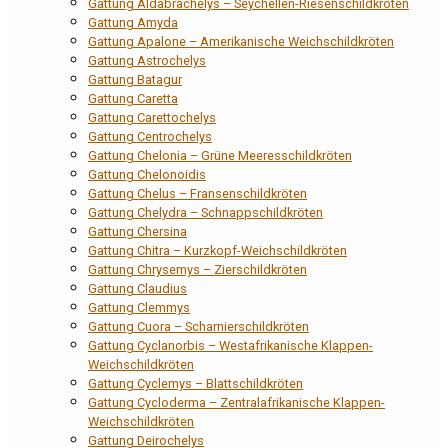
Gattung Aldabrachelys – Seychellen-Riesenschildkröten
Gattung Amyda
Gattung Apalone – Amerikanische Weichschildkröten
Gattung Astrochelys
Gattung Batagur
Gattung Caretta
Gattung Carettochelys
Gattung Centrochelys
Gattung Chelonia – Grüne Meeresschildkröten
Gattung Chelonoidis
Gattung Chelus – Fransenschildkröten
Gattung Chelydra – Schnappschildkröten
Gattung Chersina
Gattung Chitra – Kurzkopf-Weichschildkröten
Gattung Chrysemys – Zierschildkröten
Gattung Claudius
Gattung Clemmys
Gattung Cuora – Scharnierschildkröten
Gattung Cyclanorbis – Westafrikanische Klappen-
Weichschildkröten
Gattung Cyclemys – Blattschildkröten
Gattung Cycloderma – Zentralafrikanische Klappen-
Weichschildkröten
Gattung Deirochelys