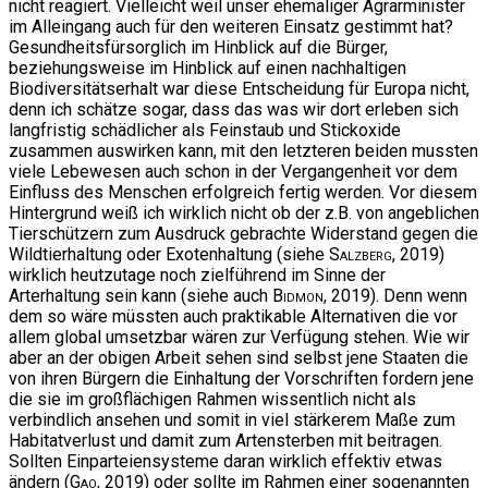
nicht reagiert. Vielleicht weil unser ehemaliger Agrarminister
im Alleingang auch für den weiteren Einsatz gestimmt hat?
Gesundheitsfürsorglich im Hinblick auf die Bürger,
beziehungsweise im Hinblick auf einen nachhaltigen
Biodiversitätserhalt war diese Entscheidung für Europa nicht,
denn ich schätze sogar, dass das was wir dort erleben sich
langfristig schädlicher als Feinstaub und Stickoxide
zusammen auswirken kann, mit den letzteren beiden mussten
viele Lebewesen auch schon in der Vergangenheit vor dem
Einfluss des Menschen erfolgreich fertig werden. Vor diesem
Hintergrund weiß ich wirklich nicht ob der z.B. von angeblichen
Tierschützern zum Ausdruck gebrachte Widerstand gegen die
Wildtierhaltung oder Exotenhaltung (siehe
Salzberg
, 2019)
wirklich heutzutage noch zielführend im Sinne der
Arterhaltung sein kann (siehe auch
Bidmon
, 2019). Denn wenn
dem so wäre müssten auch praktikable Alternativen die vor
allem global umsetzbar wären zur Verfügung stehen. Wie wir
aber an der obigen Arbeit sehen sind selbst jene Staaten die
von ihren Bürgern die Einhaltung der Vorschriften fordern jene
die sie im großflächigen Rahmen wissentlich nicht als
verbindlich ansehen und somit in viel stärkerem Maße zum
Habitatverlust und damit zum Artensterben mit beitragen.
Sollten Einparteiensysteme daran wirklich effektiv etwas
ändern (
Gao
, 2019) oder sollte im Rahmen einer sogenannten