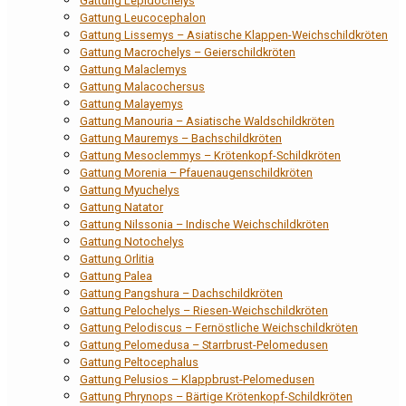
Gattung Lepidochelys
Gattung Leucocephalon
Gattung Lissemys – Asiatische Klappen-Weichschildkröten
Gattung Macrochelys – Geierschildkröten
Gattung Malaclemys
Gattung Malacochersus
Gattung Malayemys
Gattung Manouria – Asiatische Waldschildkröten
Gattung Mauremys – Bachschildkröten
Gattung Mesoclemmys – Krötenkopf-Schildkröten
Gattung Morenia – Pfauenaugenschildkröten
Gattung Myuchelys
Gattung Natator
Gattung Nilssonia – Indische Weichschildkröten
Gattung Notochelys
Gattung Orlitia
Gattung Palea
Gattung Pangshura – Dachschildkröten
Gattung Pelochelys – Riesen-Weichschildkröten
Gattung Pelodiscus – Fernöstliche Weichschildkröten
Gattung Pelomedusa – Starrbrust-Pelomedusen
Gattung Peltocephalus
Gattung Pelusios – Klappbrust-Pelomedusen
Gattung Phrynops – Bärtige Krötenkopf-Schildkröten