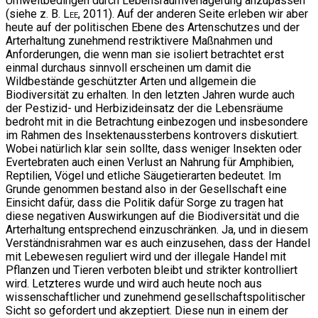
Umweltbedingen durch Lebensraumverlagerung anzupassen
(siehe z. B.
Lee
, 2011). Auf der anderen Seite erleben wir aber
heute auf der politischen Ebene des Artenschutzes und der
Arterhaltung zunehmend restriktivere Maßnahmen und
Anforderungen, die wenn man sie isoliert betrachtet erst
einmal durchaus sinnvoll erscheinen um damit die
Wildbestände geschützter Arten und allgemein die
Biodiversität zu erhalten. In den letzten Jahren wurde auch
der Pestizid- und Herbizideinsatz der die Lebensräume
bedroht mit in die Betrachtung einbezogen und insbesondere
im Rahmen des Insektenaussterbens kontrovers diskutiert.
Wobei natürlich klar sein sollte, dass weniger Insekten oder
Evertebraten auch einen Verlust an Nahrung für Amphibien,
Reptilien, Vögel und etliche Säugetierarten bedeutet. Im
Grunde genommen bestand also in der Gesellschaft eine
Einsicht dafür, dass die Politik dafür Sorge zu tragen hat
diese negativen Auswirkungen auf die Biodiversität und die
Arterhaltung entsprechend einzuschränken. Ja, und in diesem
Verständnisrahmen war es auch einzusehen, dass der Handel
mit Lebewesen reguliert wird und der illegale Handel mit
Pflanzen und Tieren verboten bleibt und strikter kontrolliert
wird. Letzteres wurde und wird auch heute noch aus
wissenschaftlicher und zunehmend gesellschaftspolitischer
Sicht so gefordert und akzeptiert. Diese nun in einem der