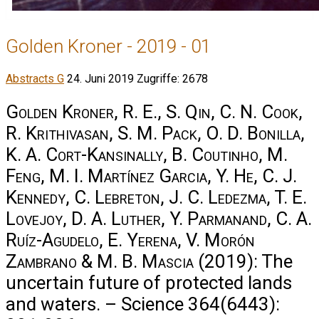
Golden Kroner - 2019 - 01
Abstracts G
24. Juni 2019
Zugriffe: 2678
Golden Kroner, R. E., S. Qin, C. N. Cook,
R. Krithivasan, S. M. Pack, O. D. Bonilla,
K. A. Cort-Kansinally, B. Coutinho, M.
Feng, M. I. Martínez Garcia, Y. He, C. J.
Kennedy, C. Lebreton, J. C. Ledezma, T. E.
Lovejoy, D. A. Luther, Y. Parmanand, C. A.
Ruíz-Agudelo, E. Yerena, V. Morón
Zambrano & M. B. Mascia
(2019): The
uncertain future of protected lands
and waters. – Science 364(6443):