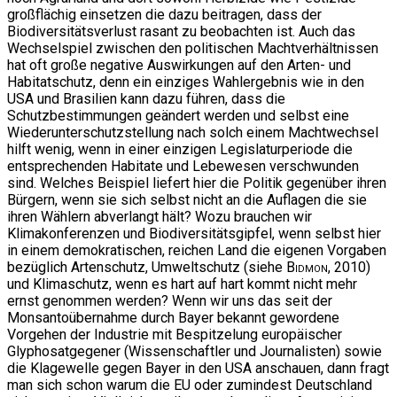
großflächig einsetzen die dazu beitragen, dass der
Biodiversitätsverlust rasant zu beobachten ist. Auch das
Wechselspiel zwischen den politischen Machtverhältnissen
hat oft große negative Auswirkungen auf den Arten- und
Habitatschutz, denn ein einziges Wahlergebnis wie in den
USA und Brasilien kann dazu führen, dass die
Schutzbestimmungen geändert werden und selbst eine
Wiederunterschutzstellung nach solch einem Machtwechsel
hilft wenig, wenn in einer einzigen Legislaturperiode die
entsprechenden Habitate und Lebewesen verschwunden
sind. Welches Beispiel liefert hier die Politik gegenüber ihren
Bürgern, wenn sie sich selbst nicht an die Auflagen die sie
ihren Wählern abverlangt hält? Wozu brauchen wir
Klimakonferenzen und Biodiversitätsgipfel, wenn selbst hier
in einem demokratischen, reichen Land die eigenen Vorgaben
bezüglich Artenschutz, Umweltschutz (siehe
Bidmon
, 2010)
und Klimaschutz, wenn es hart auf hart kommt nicht mehr
ernst genommen werden? Wenn wir uns das seit der
Monsantoübernahme durch Bayer bekannt gewordene
Vorgehen der Industrie mit Bespitzelung europäischer
Glyphosatgegener (Wissenschaftler und Journalisten) sowie
die Klagewelle gegen Bayer in den USA anschauen, dann fragt
man sich schon warum die EU oder zumindest Deutschland