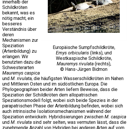
innerhalb der
Schildkröten
bekannt, was es
nötig macht, ein
besseres
Verständnis über
deren
Mechanismen zur
Speziation
Europäische Sumpfschildkröte,
(Artenbildung) zu
Emys orbicularis
(links), und
erlangen. Wir
Westkaspische Schildkröte,
benutzten dazu die
Mauremys rivulata
(rechts),
Schwesterarten
© Hans-Jürgen Bidmon
Mauremys caspica
und
M. rivulata
, die häufigsten Wasserschildkröten im Nahen
und Mittleren Osten und im südöstlichen Europa. Die
Phylogeographien beider Arten liefern Beweise, dass die
Speziation der Schildkröten dem allopatrischen
Speziationsmodell folgt, wobei sich beide Spezies in der
parapatrischen Phase der Artenbildung befinden, wobei sich
auch intrinsische Isolationsmechanismen während der
Speziation entwickeln. Hybridisierungen zwischen
M. caspica
und
M. rivulata
sind sehr selten, was vermuten lässt, dass die
zunehmende Anzahl von Hybriden bei anderen Arten auf vom