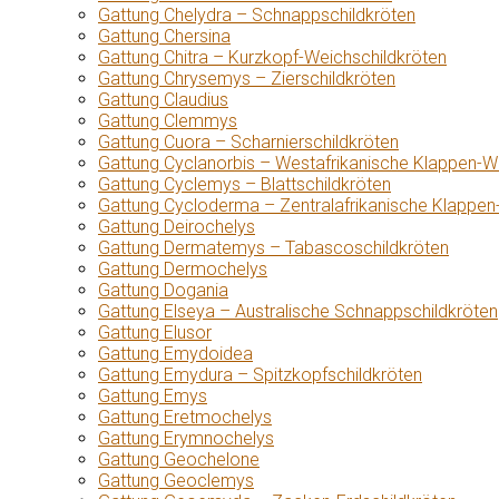
Gattung Chelydra – Schnappschildkröten
Gattung Chersina
Gattung Chitra – Kurzkopf-Weichschildkröten
Gattung Chrysemys – Zierschildkröten
Gattung Claudius
Gattung Clemmys
Gattung Cuora – Scharnierschildkröten
Gattung Cyclanorbis – Westafrikanische Klappen-W
Gattung Cyclemys – Blattschildkröten
Gattung Cycloderma – Zentralafrikanische Klappen
Gattung Deirochelys
Gattung Dermatemys – Tabascoschildkröten
Gattung Dermochelys
Gattung Dogania
Gattung Elseya – Australische Schnappschildkröten
Gattung Elusor
Gattung Emydoidea
Gattung Emydura – Spitzkopfschildkröten
Gattung Emys
Gattung Eretmochelys
Gattung Erymnochelys
Gattung Geochelone
Gattung Geoclemys