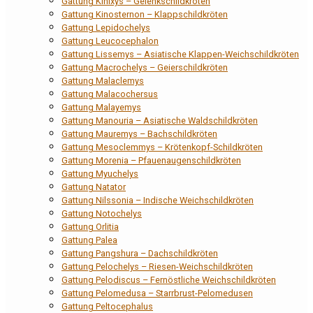
Gattung Kinixys – Gelenkschildkröten
Gattung Kinosternon – Klappschildkröten
Gattung Lepidochelys
Gattung Leucocephalon
Gattung Lissemys – Asiatische Klappen-Weichschildkröten
Gattung Macrochelys – Geierschildkröten
Gattung Malaclemys
Gattung Malacochersus
Gattung Malayemys
Gattung Manouria – Asiatische Waldschildkröten
Gattung Mauremys – Bachschildkröten
Gattung Mesoclemmys – Krötenkopf-Schildkröten
Gattung Morenia – Pfauenaugenschildkröten
Gattung Myuchelys
Gattung Natator
Gattung Nilssonia – Indische Weichschildkröten
Gattung Notochelys
Gattung Orlitia
Gattung Palea
Gattung Pangshura – Dachschildkröten
Gattung Pelochelys – Riesen-Weichschildkröten
Gattung Pelodiscus – Fernöstliche Weichschildkröten
Gattung Pelomedusa – Starrbrust-Pelomedusen
Gattung Peltocephalus