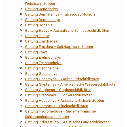
Weichschildkröten
Gattung Deirochelys
Gattung Dermatemys – Tabascoschildkröten
Gattung Dermochelys
Gattung Dogania
Gattung Elseya – Australische Schnappschildkröten
Gattung Elusor
Gattung Emydoidea
Gattung Emydura – Spitzkopfschildkröten
Gattung Emys
Gattung Eretmochelys
Gattung Erymnochelys
Gattung Geochelone
Gattung Geoclemys
Gattung Geoemyda – Zacken-Erdschildkröten
Gattung Glyptemys – Amerikanische Wasserschildkröten
Gattung Gopherus – Gopherschildkröten
Gattung Graptemys – Höckerschildkröten
Gattung Heosemys – Asiatische Erdschildkröten
Gattung Homopus – Flachschildkröten
Gattung Hydromedusa – Südamerikanische
Schlangenhalsschildkröten
Gattung Indotestudo – Asiatische Landschildkröten