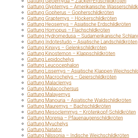
Gattung Geoemyda – Zacken-Erdschildkröten
Gattung Glyptemys – Amerikanische Wasserschildk
Gattung Gopherus – Gopherschildkröten
Gattung Graptemys – Höckerschildkröten
Gattung Heosemys – Asiatische Erdschildkröten
Gattung Homopus – Flachschildkröten
Gattung Hydromedusa – Südamerikanische Schlang
Gattung Indotestudo – Asiatische Landschildkröten
Gattung Kinixys – Gelenkschildkröten
Gattung Kinosternon – Klappschildkröten
Gattung Lepidochelys
Gattung Leucocephalon
Gattung Lissemys – Asiatische Klappen-Weichschil
Gattung Macrochelys – Geierschildkröten
Gattung Malaclemys
Gattung Malacochersus
Gattung Malayemys
Gattung Manouria – Asiatische Waldschildkröten
Gattung Mauremys – Bachschildkröten
Gattung Mesoclemmys – Krötenkopf-Schildkröten
Gattung Morenia – Pfauenaugenschildkröten
Gattung Myuchelys
Gattung Natator
Gattung Nilssonia – Indische Weichschildkröten