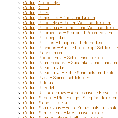
Gattung Notochelys
Gattung Orlitia
Gattung Palea
Gattung Pangshura – Dachschildkröten
Gattung Pelochelys – Riesen-Weichschildkröten
Gattung Pelodiscus – Fernöstliche Weichschildkröt
Gattung Pelomedusa – Starrbrust-Pelomedusen
Gattung Peltocephalus
Gattung Pelusios – Klappbrust-Pelomedusen
Gattung Phrynops – Bärtige Krötenkopf-Schildkröt
Gattung Platysternon
Gattung Podocnemis – Schienenschildkröten
Gattung Psammobates – Südafrikanische Landschi
Gattung Pseudemydura
Gattung Pseudemys – Echte Schmuckschildkröten
Gattung Pyxis – Spinnenschildkröten
Gattung Rafetus
Gattung Rheodytes
Gattung Rhinoclemmys – Amerikanische Erdschildk
Gattung Sacalia – Pfauenaugen-Sumpfschildkröten
Gattung Siebenrockiella
Gattung Staurotypus – Echte Kreuzbrustschildkröte
Gattung Sternotherus – Moschusschildkröten
Gattung Stigmochelys – Pantherschildkröten