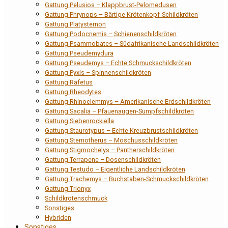
Gattung Pelusios – Klappbrust-Pelomedusen
Gattung Phrynops – Bärtige Krötenkopf-Schildkröten
Gattung Platysternon
Gattung Podocnemis – Schienenschildkröten
Gattung Psammobates – Südafrikanische Landschildkröten
Gattung Pseudemydura
Gattung Pseudemys – Echte Schmuckschildkröten
Gattung Pyxis – Spinnenschildkröten
Gattung Rafetus
Gattung Rheodytes
Gattung Rhinoclemmys – Amerikanische Erdschildkröten
Gattung Sacalia – Pfauenaugen-Sumpfschildkröten
Gattung Siebenrockiella
Gattung Staurotypus – Echte Kreuzbrustschildkröten
Gattung Sternotherus – Moschusschildkröten
Gattung Stigmochelys – Pantherschildkröten
Gattung Terrapene – Dosenschildkröten
Gattung Testudo – Eigentliche Landschildkröten
Gattung Trachemys – Buchstaben-Schmuckschildkröten
Gattung Trionyx
Schildkrötenschmuck
Sonstiges
Hybriden
Sonstiges