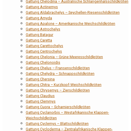
Gattung Chelodina – Australische Schlangenhalsschildkröten
Gattung Actinemys
Gattung Aldabrachelys – Seychellen-Riesenschildkröten
Gattung Amyda
Gattung Apalone – Amerikanische Weichschildkröten
Gattung Astrochelys
Gattung Batagur
Gattung Caretta
Gattung Carettochelys
Gattung Centrochelys
Gattung Chelonia – Grüne Meeresschildkröten
Gattung Chelonoidis
Gattung Chelus – Fransenschildkröten
Gattung Chelydra – Schnappschildkröten
Gattung Chersina
Gattung Chitra – Kurzkopf-Weichschildkröten
Gattung Chrysemys – Zierschildkröten
Gattung Claudius
Gattung Clemmys
Gattung Cuora – Scharnierschildkröten
Gattung Cyclanorbis – Westafrikanische Klappen-
Weichschildkröten
Gattung Cyclemys – Blattschildkröten
Gattung Cycloderma – Zentralafrikanische Klappen-