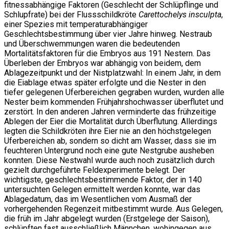
fitnessabhängige Faktoren (Geschlecht der Schlüpflinge und
Schlupfrate) bei der Flussschildkröte
Carettochelys insculpta
,
einer Spezies mit temperaturabhängiger
Geschlechtsbestimmung über vier Jahre hinweg. Nestraub
und Überschwemmungen waren die bedeutenden
Mortalitätsfaktoren für die Embryos aus 191 Nestern. Das
Überleben der Embryos war abhängig von beidem, dem
Ablagezeitpunkt und der Nistplatzwahl: In einem Jahr, in dem
die Eiablage etwas später erfolgte und die Nester in den
tiefer gelegenen Uferbereichen gegraben wurden, wurden alle
Nester beim kommenden Frühjahrshochwasser überflutet und
zerstört. In den anderen Jahren verminderte das frühzeitige
Ablegen der Eier die Mortalität durch Überflutung. Allerdings
legten die Schildkröten ihre Eier nie an den höchstgelegen
Uferbereichen ab, sondern so dicht am Wasser, dass sie im
feuchteren Untergrund noch eine gute Nestgrube ausheben
konnten. Diese Nestwahl wurde auch noch zusätzlich durch
gezielt durchgeführte Feldexperimente belegt. Der
wichtigste, geschlechtsbestimmende Faktor, der in 140
untersuchten Gelegen ermittelt werden konnte, war das
Ablagedatum, das im Wesentlichen vom Ausmaß der
vorhergehenden Regenzeit mitbestimmt wurde. Aus Gelegen,
die früh im Jahr abgelegt wurden (Erstgelege der Saison),
schlüpften fast ausschließlich Männchen, wohingegen aus