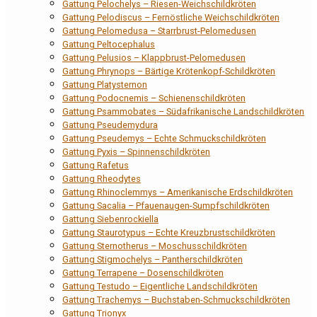
Gattung Pelochelys – Riesen-Weichschildkröten
Gattung Pelodiscus – Fernöstliche Weichschildkröten
Gattung Pelomedusa – Starrbrust-Pelomedusen
Gattung Peltocephalus
Gattung Pelusios – Klappbrust-Pelomedusen
Gattung Phrynops – Bärtige Krötenkopf-Schildkröten
Gattung Platysternon
Gattung Podocnemis – Schienenschildkröten
Gattung Psammobates – Südafrikanische Landschildkröten
Gattung Pseudemydura
Gattung Pseudemys – Echte Schmuckschildkröten
Gattung Pyxis – Spinnenschildkröten
Gattung Rafetus
Gattung Rheodytes
Gattung Rhinoclemmys – Amerikanische Erdschildkröten
Gattung Sacalia – Pfauenaugen-Sumpfschildkröten
Gattung Siebenrockiella
Gattung Staurotypus – Echte Kreuzbrustschildkröten
Gattung Sternotherus – Moschusschildkröten
Gattung Stigmochelys – Pantherschildkröten
Gattung Terrapene – Dosenschildkröten
Gattung Testudo – Eigentliche Landschildkröten
Gattung Trachemys – Buchstaben-Schmuckschildkröten
Gattung Trionyx