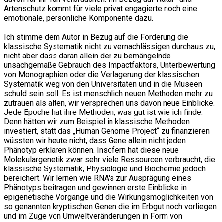
Artenschutz kommt für viele privat engagierte noch eine
emotionale, persönliche Komponente dazu.
Ich stimme dem Autor in Bezug auf die Forderung die
klassische Systematik nicht zu vernachlässigen durchaus zu,
nicht aber dass daran allein der zu bemängelnde
unsachgemäße Gebrauch des Impactfaktors, Unterbewertung
von Monographien oder die Verlagerung der klassischen
Systematik weg von den Universitäten und in die Museen
schuld sein soll. Es ist menschlich neuen Methoden mehr zu
zutrauen als alten, wir versprechen uns davon neue Einblicke.
Jede Epoche hat ihre Methoden, was gut ist wie ich finde.
Denn hätten wir zum Beispiel in klassische Methoden
investiert, statt das „Human Genome Project“ zu finanzieren
wüssten wir heute nicht, dass Gene allein nicht jeden
Phänotyp erklären können. Insofern hat diese neue
Molekulargenetik zwar sehr viele Ressourcen verbraucht, die
klassische Systematik, Physiologie und Biochemie jedoch
bereichert. Wir lernen wie RNA's zur Ausprägung eines
Phänotyps beitragen und gewinnen erste Einblicke in
epigenetische Vorgänge und die Wirkungsmöglichkeiten von
so genannten kryptischen Genen die im Erbgut noch vorliegen
und im Zuge von Umweltveränderungen in Form von