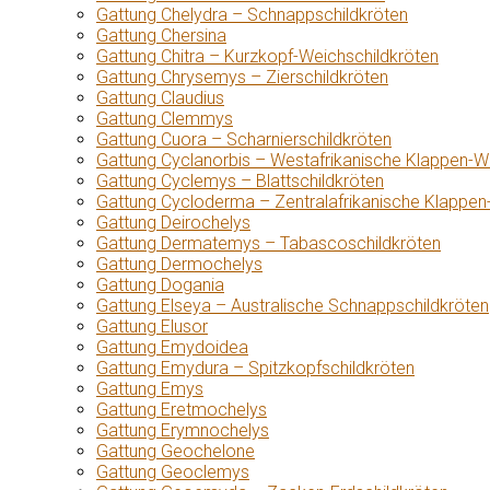
Gattung Chelydra – Schnappschildkröten
Gattung Chersina
Gattung Chitra – Kurzkopf-Weichschildkröten
Gattung Chrysemys – Zierschildkröten
Gattung Claudius
Gattung Clemmys
Gattung Cuora – Scharnierschildkröten
Gattung Cyclanorbis – Westafrikanische Klappen-W
Gattung Cyclemys – Blattschildkröten
Gattung Cycloderma – Zentralafrikanische Klappen
Gattung Deirochelys
Gattung Dermatemys – Tabascoschildkröten
Gattung Dermochelys
Gattung Dogania
Gattung Elseya – Australische Schnappschildkröten
Gattung Elusor
Gattung Emydoidea
Gattung Emydura – Spitzkopfschildkröten
Gattung Emys
Gattung Eretmochelys
Gattung Erymnochelys
Gattung Geochelone
Gattung Geoclemys