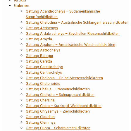
Artikel
Galerien
Gattung Acanthochelys – Südamerikanische
Sumpfschildkröten
Gattung Chelodina – Australische Schlangenhalsschildkröten
Gattung Actinemys
Gattung Aldabrachelys – Seychellen-Riesenschildkröten
Gattung Amyda
Gattung Apalone – Amerikanische Weichschildkröten
Gattung Astrochelys
Gattung Batagur
Gattung Caretta
Gattung Carettochelys
Gattung Centrochelys
Gattung Chelonia – Grüne Meeresschildkröten
Gattung Chelonoidis
Gattung Chelus – Fransenschildkröten
Gattung Chelydra – Schnappschildkröten
Gattung Chersina
Gattung Chitra – Kurzkopf-Weichschildkröten
Gattung Chrysemys – Zierschildkröten
Gattung Claudius
Gattung Clemmys
Gattung Cuora – Scharnierschildkröten