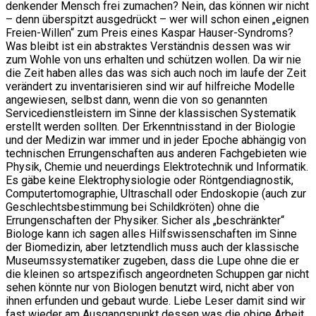
denkender Mensch frei zumachen? Nein, das können wir nicht
– denn überspitzt ausgedrückt – wer will schon einen „eignen
Freien-Willen“ zum Preis eines Kaspar Hauser-Syndroms?
Was bleibt ist ein abstraktes Verständnis dessen was wir
zum Wohle von uns erhalten und schützen wollen. Da wir nie
die Zeit haben alles das was sich auch noch im laufe der Zeit
verändert zu inventarisieren sind wir auf hilfreiche Modelle
angewiesen, selbst dann, wenn die von so genannten
Servicedienstleistern im Sinne der klassischen Systematik
erstellt werden sollten. Der Erkenntnisstand in der Biologie
und der Medizin war immer und in jeder Epoche abhängig von
technischen Errungenschaften aus anderen Fachgebieten wie
Physik, Chemie und neuerdings Elektrotechnik und Informatik.
Es gäbe keine Elektrophysiologie oder Röntgendiagnostik,
Computertomographie, Ultraschall oder Endoskopie (auch zur
Geschlechtsbestimmung bei Schildkröten) ohne die
Errungenschaften der Physiker. Sicher als „beschränkter“
Biologe kann ich sagen alles Hilfswissenschaften im Sinne
der Biomedizin, aber letztendlich muss auch der klassische
Museumssystematiker zugeben, dass die Lupe ohne die er
die kleinen so artspezifisch angeordneten Schuppen gar nicht
sehen könnte nur von Biologen benutzt wird, nicht aber von
ihnen erfunden und gebaut wurde. Liebe Leser damit sind wir
fast wieder am Ausgangspunkt dessen was die obige Arbeit