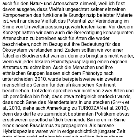
auch für den Natur- und Artenschutz sinnvoll, weil ich fest
davon ausgehe, dass Vielfalt ungeachtet seiner einzelnen
Komponenten das funktionelle Grundprinzip belebter Materie
ist, weil nur diese Vielfalt das Potential zur Veränderung im
Sinne von Umweltanpassung gewährleisten kann. Vor diesem
Konzept hätten wir dann auch die Berechtigung konsequenten
Artenschutz zu betreiben auch für Arten die weder
beschrieben, noch im Bezug auf ihre Bedeutung für das
Ökosystem verstanden sind. Zudem sollten wir vor einer
falschen Biodiversität warnen, denn es bringt uns nicht weiter,
wenn wir jeder lokalen Phänotypausprägung einen eigenen
Artstatus zu schreiben. Auch die Menschen und ihre
ethnischen Gruppen lassen sich dem Phänotyp nach
unterscheiden. 2010, wurde beispielsweise ein zweites
menschliches Genom für den afrikanischen Kontinent
beschrieben. Trotzdem sprechen wir nicht von zwei Arten und
ich persönlich bin froh, dass etwa zeitgleich entdeckt wurde,
dass noch Gene des Neandertalers in uns stecken (
Green
et
al., 2010, siehe auch Anmerkung zu TURKOZAN et al. 2010),
denn das dürfte es zumindest bestimmten Politikern etwas
erschweren gesellschaftlich trennende Barrieren im Sinne
eines neuen Rassismus zu propagieren. Als humane
Hybridspezies waren wir in erdgeschichtlich jüngster Zeit