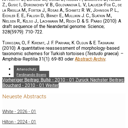
Z., Gusic I., Doronichev V. B., Golovanova L. V., Lalueza-Fox C., de
la Rasilla M., Fortea J., Rosas A., Schmitz R. W., Johnson P. L.,
Eichler E. E., Falush D., Birney E., Mullikin J. C., Slatkin M.,
Nielsen R., Kelso J., Lachmann M., Reich D. & S. Pääbo
(2010): A
draft sequence of the Neandertal genome. Science;
328(5979): 710-722.
Türkozan, O., F. Kiremit, J. F. Parham, K. Olgun & E. Taskavak
(2010): A quantitative reassessment of morphology-based
taxonomic schemes for Turkish tortoises (
Testudo graeca
). –
Amphibia-Reptilia 31(1): 69-83 oder
Abstract-Archiv
.
Artenschutz
Ferdinando Boero
Vorheriger Beitrag: Bulté - 2010 - 01
Zurück
Nächster Beitrag:
Bouchard - 2010 - 01
Weiter
Neueste Abstracts
White - 2026 - 01
Hilton - 2024 - 01