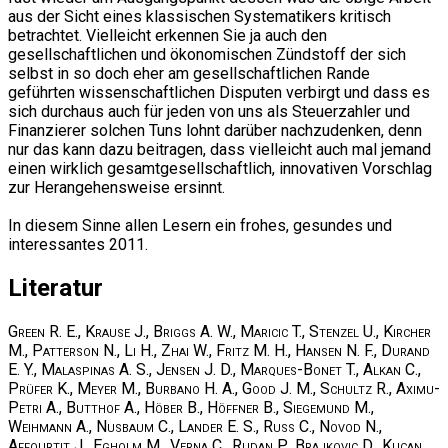
aus der Sicht eines klassischen Systematikers kritisch
betrachtet. Vielleicht erkennen Sie ja auch den
gesellschaftlichen und ökonomischen Zündstoff der sich
selbst in so doch eher am gesellschaftlichen Rande
geführten wissenschaftlichen Disputen verbirgt und dass es
sich durchaus auch für jeden von uns als Steuerzahler und
Finanzierer solchen Tuns lohnt darüber nachzudenken, denn
nur das kann dazu beitragen, dass vielleicht auch mal jemand
einen wirklich gesamtgesellschaftlich, innovativen Vorschlag
zur Herangehensweise ersinnt.
In diesem Sinne allen Lesern ein frohes, gesundes und
interessantes 2011.
Literatur
Green R. E., Krause J., Briggs A. W., Maricic T., Stenzel U., Kircher
M., Patterson N., Li H., Zhai W., Fritz M. H., Hansen N. F., Durand
E. Y., Malaspinas A. S., Jensen J. D., Marques-Bonet T., Alkan C.,
Prüfer K., Meyer M., Burbano H. A., Good J. M., Schultz R., Aximu-
Petri A., Butthof A., Höber B., Höffner B., Siegemund M.,
Weihmann A., Nusbaum C., Lander E. S., Russ C., Novod N.,
Affourtit J., Egholm M., Verna C., Rudan P., Brajkovic D., Kucan