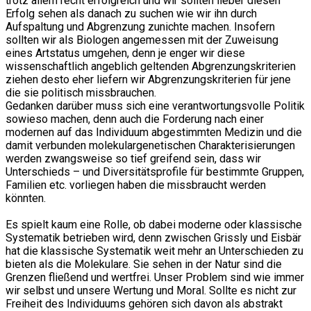
trotz allem recht erfolgreich und wir sollten lieber diesen
Erfolg sehen als danach zu suchen wie wir ihn durch
Aufspaltung und Abgrenzung zunichte machen. Insofern
sollten wir als Biologen angemessen mit der Zuweisung
eines Artstatus umgehen, denn je enger wir diese
wissenschaftlich angeblich geltenden Abgrenzungskriterien
ziehen desto eher liefern wir Abgrenzungskriterien für jene
die sie politisch missbrauchen.
Gedanken darüber muss sich eine verantwortungsvolle Politik
sowieso machen, denn auch die Forderung nach einer
modernen auf das Individuum abgestimmten Medizin und die
damit verbunden molekulargenetischen Charakterisierungen
werden zwangsweise so tief greifend sein, dass wir
Unterschieds – und Diversitätsprofile für bestimmte Gruppen,
Familien etc. vorliegen haben die missbraucht werden
könnten.
Es spielt kaum eine Rolle, ob dabei moderne oder klassische
Systematik betrieben wird, denn zwischen Grissly und Eisbär
hat die klassische Systematik weit mehr an Unterschieden zu
bieten als die Molekulare. Sie sehen in der Natur sind die
Grenzen fließend und wertfrei. Unser Problem sind wie immer
wir selbst und unsere Wertung und Moral. Sollte es nicht zur
Freiheit des Individuums gehören sich davon als abstrakt