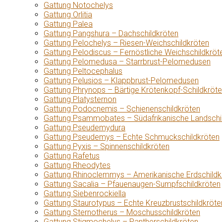
Gattung Notochelys
Gattung Orlitia
Gattung Palea
Gattung Pangshura – Dachschildkröten
Gattung Pelochelys – Riesen-Weichschildkröten
Gattung Pelodiscus – Fernöstliche Weichschildkröt
Gattung Pelomedusa – Starrbrust-Pelomedusen
Gattung Peltocephalus
Gattung Pelusios – Klappbrust-Pelomedusen
Gattung Phrynops – Bärtige Krötenkopf-Schildkröt
Gattung Platysternon
Gattung Podocnemis – Schienenschildkröten
Gattung Psammobates – Südafrikanische Landschi
Gattung Pseudemydura
Gattung Pseudemys – Echte Schmuckschildkröten
Gattung Pyxis – Spinnenschildkröten
Gattung Rafetus
Gattung Rheodytes
Gattung Rhinoclemmys – Amerikanische Erdschildk
Gattung Sacalia – Pfauenaugen-Sumpfschildkröten
Gattung Siebenrockiella
Gattung Staurotypus – Echte Kreuzbrustschildkröte
Gattung Sternotherus – Moschusschildkröten
Gattung Stigmochelys – Pantherschildkröten