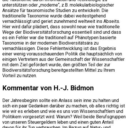
unterstützen oder „moderne“, z.B. molekularbiologischer
Ansätze für taxonomische Studien zu entwickeln. Die
traditionelle Taxonomie wurde dabei weitestgehend
vernachlässigt und geriet zunehmend weltweit ins Abseits.
Hier wird dafür plädiert, dass sowohl neue wie traditionelle
Wege der Biodiversitätsforschung essentiell sind und dass
es ein Fehler war die traditionell auf Phänotypen basierte
Taxonomie in der modernen Biodiversitätsära zu
vernachlässigen. Diese Fehlentwicklung ist das Ergebnis
einer wenig vorausschauenden Politik die hauptsächlich von
einigen Vertretern aus der Gemeinschaft der Wissenschaftler
mit dem Ziel gefördert wurde, den größten Teil der zur
Biodiversitätsforschung bereitgestellten Mittel zu Ihrem
Vorteil zu nutzen.
Kommentar von H.-J. Bidmon
Der Jahresbeginn sollte ein Anlass sein inne zu halten und
sich ein paar Gedanken darüber zu machen, ob alles richtig ist
wie wir es erleben und wie es uns von Wissenschaftlern und
Politikern vorgesetzt wird. Warum? Weil beide Berufsgruppen
von unseren Steuergeldern leben und einen guten Anteil
davon für ihr Tun verbrauchen. Im Bezug auf Natur- und