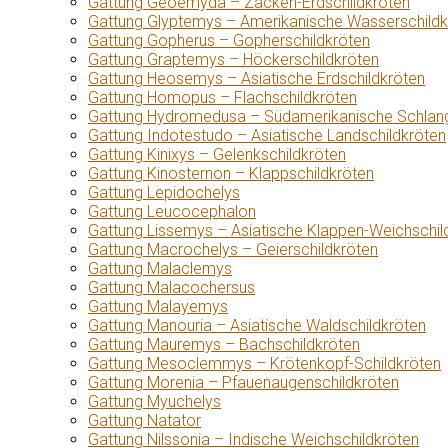
Gattung Geoemyda – Zacken-Erdschildkröten
Gattung Glyptemys – Amerikanische Wasserschildk
Gattung Gopherus – Gopherschildkröten
Gattung Graptemys – Höckerschildkröten
Gattung Heosemys – Asiatische Erdschildkröten
Gattung Homopus – Flachschildkröten
Gattung Hydromedusa – Südamerikanische Schlang
Gattung Indotestudo – Asiatische Landschildkröten
Gattung Kinixys – Gelenkschildkröten
Gattung Kinosternon – Klappschildkröten
Gattung Lepidochelys
Gattung Leucocephalon
Gattung Lissemys – Asiatische Klappen-Weichschil
Gattung Macrochelys – Geierschildkröten
Gattung Malaclemys
Gattung Malacochersus
Gattung Malayemys
Gattung Manouria – Asiatische Waldschildkröten
Gattung Mauremys – Bachschildkröten
Gattung Mesoclemmys – Krötenkopf-Schildkröten
Gattung Morenia – Pfauenaugenschildkröten
Gattung Myuchelys
Gattung Natator
Gattung Nilssonia – Indische Weichschildkröten