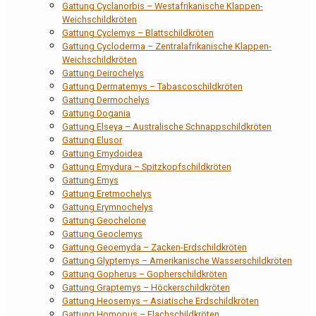
Gattung Cyclanorbis – Westafrikanische Klappen-
Weichschildkröten
Gattung Cyclemys – Blattschildkröten
Gattung Cycloderma – Zentralafrikanische Klappen-
Weichschildkröten
Gattung Deirochelys
Gattung Dermatemys – Tabascoschildkröten
Gattung Dermochelys
Gattung Dogania
Gattung Elseya – Australische Schnappschildkröten
Gattung Elusor
Gattung Emydoidea
Gattung Emydura – Spitzkopfschildkröten
Gattung Emys
Gattung Eretmochelys
Gattung Erymnochelys
Gattung Geochelone
Gattung Geoclemys
Gattung Geoemyda – Zacken-Erdschildkröten
Gattung Glyptemys – Amerikanische Wasserschildkröten
Gattung Gopherus – Gopherschildkröten
Gattung Graptemys – Höckerschildkröten
Gattung Heosemys – Asiatische Erdschildkröten
Gattung Homopus – Flachschildkröten