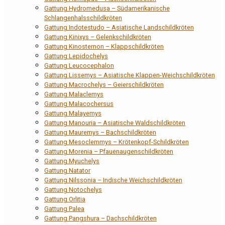
Gattung Hydromedusa – Südamerikanische
Schlangenhalsschildkröten
Gattung Indotestudo – Asiatische Landschildkröten
Gattung Kinixys – Gelenkschildkröten
Gattung Kinosternon – Klappschildkröten
Gattung Lepidochelys
Gattung Leucocephalon
Gattung Lissemys – Asiatische Klappen-Weichschildkröten
Gattung Macrochelys – Geierschildkröten
Gattung Malaclemys
Gattung Malacochersus
Gattung Malayemys
Gattung Manouria – Asiatische Waldschildkröten
Gattung Mauremys – Bachschildkröten
Gattung Mesoclemmys – Krötenkopf-Schildkröten
Gattung Morenia – Pfauenaugenschildkröten
Gattung Myuchelys
Gattung Natator
Gattung Nilssonia – Indische Weichschildkröten
Gattung Notochelys
Gattung Orlitia
Gattung Palea
Gattung Pangshura – Dachschildkröten