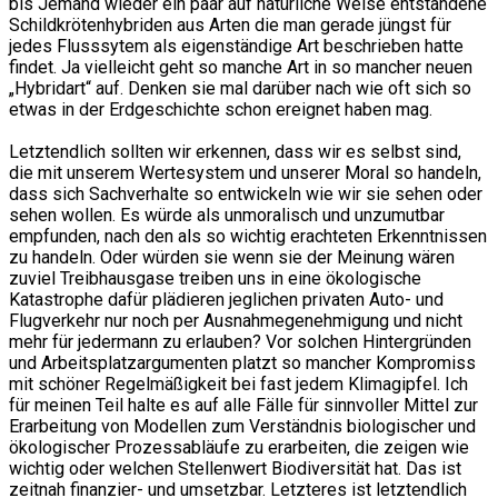
bis Jemand wieder ein paar auf natürliche Weise entstandene
Schildkrötenhybriden aus Arten die man gerade jüngst für
jedes Flusssytem als eigenständige Art beschrieben hatte
findet. Ja vielleicht geht so manche Art in so mancher neuen
„Hybridart“ auf. Denken sie mal darüber nach wie oft sich so
etwas in der Erdgeschichte schon ereignet haben mag.
Letztendlich sollten wir erkennen, dass wir es selbst sind,
die mit unserem Wertesystem und unserer Moral so handeln,
dass sich Sachverhalte so entwickeln wie wir sie sehen oder
sehen wollen. Es würde als unmoralisch und unzumutbar
empfunden, nach den als so wichtig erachteten Erkenntnissen
zu handeln. Oder würden sie wenn sie der Meinung wären
zuviel Treibhausgase treiben uns in eine ökologische
Katastrophe dafür plädieren jeglichen privaten Auto- und
Flugverkehr nur noch per Ausnahmegenehmigung und nicht
mehr für jedermann zu erlauben? Vor solchen Hintergründen
und Arbeitsplatzargumenten platzt so mancher Kompromiss
mit schöner Regelmäßigkeit bei fast jedem Klimagipfel. Ich
für meinen Teil halte es auf alle Fälle für sinnvoller Mittel zur
Erarbeitung von Modellen zum Verständnis biologischer und
ökologischer Prozessabläufe zu erarbeiten, die zeigen wie
wichtig oder welchen Stellenwert Biodiversität hat. Das ist
zeitnah finanzier- und umsetzbar. Letzteres ist letztendlich