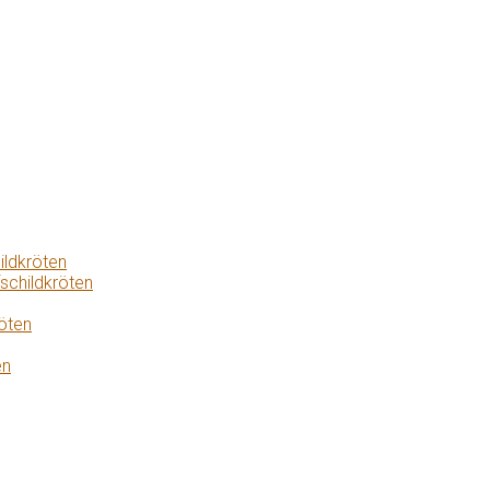
ildkröten
schildkröten
öten
en