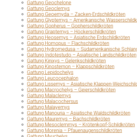
Gattung Geochelone
Gattung Geoclemys
Gattung Geoemyda – Zacken-Erdschildkröten
Gattung Glyptemys – Amerikanische Wasserschildk
Gattung Gopherus – Gopherschildkröten
Gattung Graptemys – Höckerschildkröten
Gattung Heosemys – Asiatische Erdschildkröten
Gattung Homopus – Flachschildkröten
Gattung Hydromedusa – Südamerikanische Schlang
Gattung Indotestudo – Asiatische Landschildkröten
Gattung Kinixys – Gelenkschildkröten
Gattung Kinosternon – Klappschildkröten
Gattung Lepidochelys
Gattung Leucocephalon
Gattung Lissemys – Asiatische Klappen-Weichschil
Gattung Macrochelys – Geierschildkröten
Gattung Malaclemys
Gattung Malacochersus
Gattung Malayemys
Gattung Manouria – Asiatische Waldschildkröten
Gattung Mauremys – Bachschildkröten
Gattung Mesoclemmys – Krötenkopf-Schildkröten
Gattung Morenia – Pfauenaugenschildkröten
Gattung Myuchelys