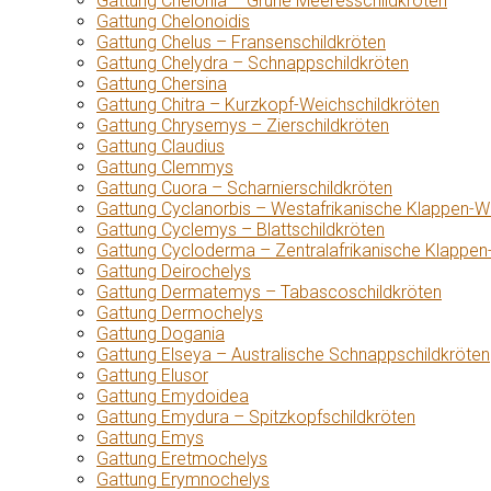
Gattung Chelonia – Grüne Meeresschildkröten
Gattung Chelonoidis
Gattung Chelus – Fransenschildkröten
Gattung Chelydra – Schnappschildkröten
Gattung Chersina
Gattung Chitra – Kurzkopf-Weichschildkröten
Gattung Chrysemys – Zierschildkröten
Gattung Claudius
Gattung Clemmys
Gattung Cuora – Scharnierschildkröten
Gattung Cyclanorbis – Westafrikanische Klappen-W
Gattung Cyclemys – Blattschildkröten
Gattung Cycloderma – Zentralafrikanische Klappen
Gattung Deirochelys
Gattung Dermatemys – Tabascoschildkröten
Gattung Dermochelys
Gattung Dogania
Gattung Elseya – Australische Schnappschildkröten
Gattung Elusor
Gattung Emydoidea
Gattung Emydura – Spitzkopfschildkröten
Gattung Emys
Gattung Eretmochelys
Gattung Erymnochelys