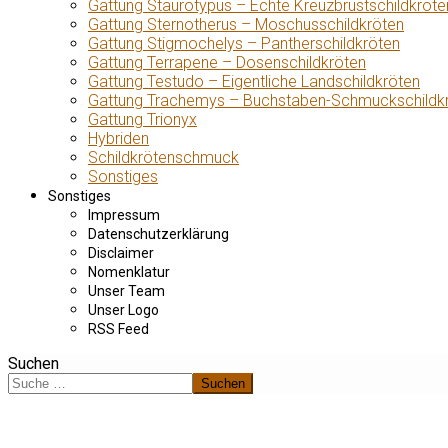
Gattung Staurotypus – Echte Kreuzbrustschildkröte
Gattung Sternotherus – Moschusschildkröten
Gattung Stigmochelys – Pantherschildkröten
Gattung Terrapene – Dosenschildkröten
Gattung Testudo – Eigentliche Landschildkröten
Gattung Trachemys – Buchstaben-Schmuckschildk
Gattung Trionyx
Hybriden
Schildkrötenschmuck
Sonstiges
Sonstiges
Impressum
Datenschutzerklärung
Disclaimer
Nomenklatur
Unser Team
Unser Logo
RSS Feed
Suchen
Suchen