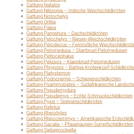
Gattung Natator
Gattung Nilssonia – Indische Weichschildkröten
Gattung Notochelys
Gattung Orlitia
Gattung Palea
Gattung Pangshura – Dachschildkröten
Gattung Pelochelys – Riesen-Weichschildkröten
Gattung Pelodiscus – Fernöstliche Weichschildkröt
Gattung Pelomedusa – Starrbrust-Pelomedusen
Gattung Peltocephalus
Gattung Pelusios – Klappbrust-Pelomedusen
Gattung Phrynops – Bärtige Krötenkopf-Schildkröt
Gattung Platysternon
Gattung Podocnemis – Schienenschildkröten
Gattung Psammobates – Südafrikanische Landschi
Gattung Pseudemydura
Gattung Pseudemys – Echte Schmuckschildkröten
Gattung Pyxis – Spinnenschildkröten
Gattung Rafetus
Gattung Rheodytes
Gattung Rhinoclemmys – Amerikanische Erdschildk
Gattung Sacalia – Pfauenaugen-Sumpfschildkröten
Gattung Siebenrockiella