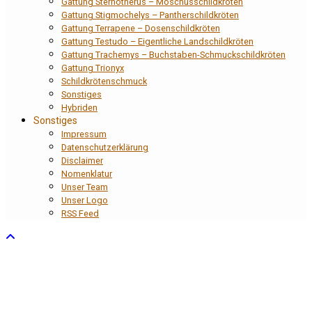
Gattung Sternotherus – Moschusschildkröten
Gattung Stigmochelys – Pantherschildkröten
Gattung Terrapene – Dosenschildkröten
Gattung Testudo – Eigentliche Landschildkröten
Gattung Trachemys – Buchstaben-Schmuckschildkröten
Gattung Trionyx
Schildkrötenschmuck
Sonstiges
Hybriden
Sonstiges
Impressum
Datenschutzerklärung
Disclaimer
Nomenklatur
Unser Team
Unser Logo
RSS Feed