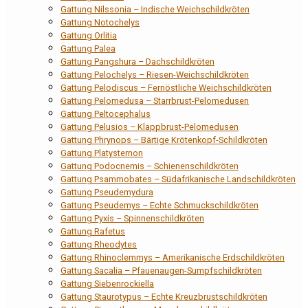
Gattung Nilssonia – Indische Weichschildkröten
Gattung Notochelys
Gattung Orlitia
Gattung Palea
Gattung Pangshura – Dachschildkröten
Gattung Pelochelys – Riesen-Weichschildkröten
Gattung Pelodiscus – Fernöstliche Weichschildkröten
Gattung Pelomedusa – Starrbrust-Pelomedusen
Gattung Peltocephalus
Gattung Pelusios – Klappbrust-Pelomedusen
Gattung Phrynops – Bärtige Krötenkopf-Schildkröten
Gattung Platysternon
Gattung Podocnemis – Schienenschildkröten
Gattung Psammobates – Südafrikanische Landschildkröten
Gattung Pseudemydura
Gattung Pseudemys – Echte Schmuckschildkröten
Gattung Pyxis – Spinnenschildkröten
Gattung Rafetus
Gattung Rheodytes
Gattung Rhinoclemmys – Amerikanische Erdschildkröten
Gattung Sacalia – Pfauenaugen-Sumpfschildkröten
Gattung Siebenrockiella
Gattung Staurotypus – Echte Kreuzbrustschildkröten