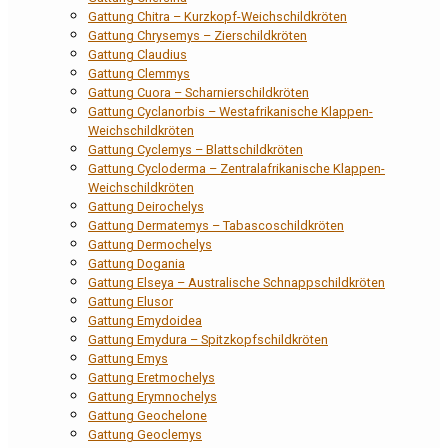
Gattung Chitra – Kurzkopf-Weichschildkröten
Gattung Chrysemys – Zierschildkröten
Gattung Claudius
Gattung Clemmys
Gattung Cuora – Scharnierschildkröten
Gattung Cyclanorbis – Westafrikanische Klappen-
Weichschildkröten
Gattung Cyclemys – Blattschildkröten
Gattung Cycloderma – Zentralafrikanische Klappen-
Weichschildkröten
Gattung Deirochelys
Gattung Dermatemys – Tabascoschildkröten
Gattung Dermochelys
Gattung Dogania
Gattung Elseya – Australische Schnappschildkröten
Gattung Elusor
Gattung Emydoidea
Gattung Emydura – Spitzkopfschildkröten
Gattung Emys
Gattung Eretmochelys
Gattung Erymnochelys
Gattung Geochelone
Gattung Geoclemys