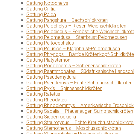
Gattung Notochelys
Gattung Orlitia
Gattung Palea
Gattung Pangshura – Dachschildkröten
Gattung Pelochelys – Riesen-Weichschildkröten
Gattung Pelodiscus – Fernöstliche Weichschildkröt
Gattung Pelomedusa – Starrbrust-Pelomedusen
Gattung Peltocephalus
Gattung Pelusios – Klappbrust-Pelomedusen
Gattung Phrynops – Bärtige Krötenkopf-Schildkröt
Gattung Platysternon
Gattung Podocnemis – Schienenschildkröten
Gattung Psammobates – Südafrikanische Landschi
Gattung Pseudemydura
Gattung Pseudemys – Echte Schmuckschildkröten
Gattung Pyxis – Spinnenschildkröten
Gattung Rafetus
Gattung Rheodytes
Gattung Rhinoclemmys – Amerikanische Erdschildk
Gattung Sacalia – Pfauenaugen-Sumpfschildkröten
Gattung Siebenrockiella
Gattung Staurotypus – Echte Kreuzbrustschildkröte
Gattung Sternotherus – Moschusschildkröten
Gattung Stigmochelys – Pantherschildkröten