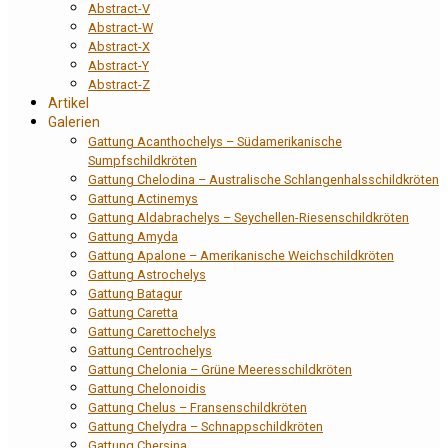
Abstract-V
Abstract-W
Abstract-X
Abstract-Y
Abstract-Z
Artikel
Galerien
Gattung Acanthochelys – Südamerikanische
Sumpfschildkröten
Gattung Chelodina – Australische Schlangenhalsschildkröten
Gattung Actinemys
Gattung Aldabrachelys – Seychellen-Riesenschildkröten
Gattung Amyda
Gattung Apalone – Amerikanische Weichschildkröten
Gattung Astrochelys
Gattung Batagur
Gattung Caretta
Gattung Carettochelys
Gattung Centrochelys
Gattung Chelonia – Grüne Meeresschildkröten
Gattung Chelonoidis
Gattung Chelus – Fransenschildkröten
Gattung Chelydra – Schnappschildkröten
Gattung Chersina