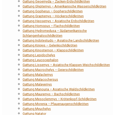
Gattung Geoemyda – Zacken-Erdschildkröten
Gattung Glyptemys – Amerikanische Wasserschildkröten
Gattung Gopherus – Gopherschildkröten
Gattung Graptemys – Höckerschildkröten
Gattung Heosemys – Asiatische Erdschildkröten
Gattung Homopus – Flachschildkröten
Gattung Hydromedusa – Südamerikanische
Schlangenhalsschildkröten
Gattung Indotestudo – Asiatische Landschildkröten
Gattung Kinixys – Gelenkschildkröten
Gattung Kinosternon – Klappschildkröten
Gattung Lepidochelys
Gattung Leucocephalon
Gattung Lissemys – Asiatische Klappen-Weichschildkröten
Gattung Macrochelys – Geierschildkröten
Gattung Malaclemys
Gattung Malacochersus
Gattung Malayemys
Gattung Manouria – Asiatische Waldschildkröten
Gattung Mauremys – Bachschildkröten
Gattung Mesoclemmys – Krötenkopf-Schildkröten
Gattung Morenia – Pfauenaugenschildkröten
Gattung Myuchelys
Gattung Natator