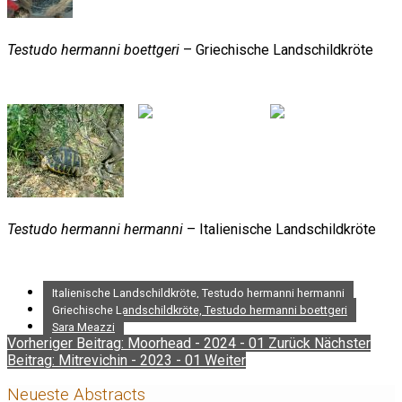
Testudo hermanni boettgeri
– Griechische Landschildkröte
Testudo hermanni hermanni
– Italienische Landschildkröte
Italienische Landschildkröte, Testudo hermanni hermanni
Griechische Landschildkröte, Testudo hermanni boettgeri
Sara Meazzi
Vorheriger Beitrag: Moorhead - 2024 - 01
Zurück
Nächster
Beitrag: Mitrevichin - 2023 - 01
Weiter
Neueste Abstracts