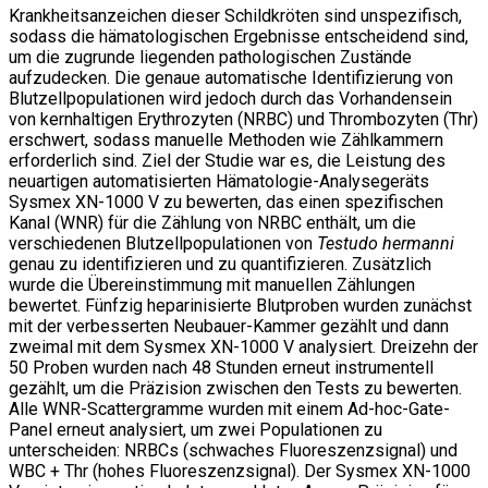
Krankheitsanzeichen dieser Schildkröten sind unspezifisch,
sodass die hämatologischen Ergebnisse entscheidend sind,
um die zugrunde liegenden pathologischen Zustände
aufzudecken. Die genaue automatische Identifizierung von
Blutzellpopulationen wird jedoch durch das Vorhandensein
von kernhaltigen Erythrozyten (NRBC) und Thrombozyten (Thr)
erschwert, sodass manuelle Methoden wie Zählkammern
erforderlich sind. Ziel der Studie war es, die Leistung des
neuartigen automatisierten Hämatologie-Analysegeräts
Sysmex XN-1000 V zu bewerten, das einen spezifischen
Kanal (WNR) für die Zählung von NRBC enthält, um die
verschiedenen Blutzellpopulationen von
Testudo hermanni
genau zu identifizieren und zu quantifizieren. Zusätzlich
wurde die Übereinstimmung mit manuellen Zählungen
bewertet. Fünfzig heparinisierte Blutproben wurden zunächst
mit der verbesserten Neubauer-Kammer gezählt und dann
zweimal mit dem Sysmex XN-1000 V analysiert. Dreizehn der
50 Proben wurden nach 48 Stunden erneut instrumentell
gezählt, um die Präzision zwischen den Tests zu bewerten.
Alle WNR-Scattergramme wurden mit einem Ad-hoc-Gate-
Panel erneut analysiert, um zwei Populationen zu
unterscheiden: NRBCs (schwaches Fluoreszenzsignal) und
WBC + Thr (hohes Fluoreszenzsignal). Der Sysmex XN-1000