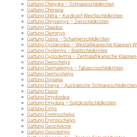
Gattung Chelydra – Schnappschildkröten
Gattung Chersina
Gattung Chitra – Kurzkopf-Weichschildkröten
Gattung Chrysemys – Zierschildkröten
Gattung Claudius
Gattung Clemmys
Gattung Cuora – Scharnierschildkröten
Gattung Cyclanorbis – Westafrikanische Klappen-W
Gattung Cyclemys – Blattschildkröten
Gattung Cycloderma – Zentralafrikanische Klappen
Gattung Deirochelys
Gattung Dermatemys – Tabascoschildkröten
Gattung Dermochelys
Gattung Dogania
Gattung Elseya – Australische Schnappschildkröten
Gattung Elusor
Gattung Emydoidea
Gattung Emydura – Spitzkopfschildkröten
Gattung Emys
Gattung Eretmochelys
Gattung Erymnochelys
Gattung Geochelone
Gattung Geoclemys