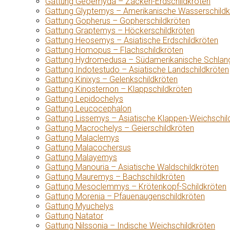
Gattung Geoemyda – Zacken-Erdschildkröten
Gattung Glyptemys – Amerikanische Wasserschildk
Gattung Gopherus – Gopherschildkröten
Gattung Graptemys – Höckerschildkröten
Gattung Heosemys – Asiatische Erdschildkröten
Gattung Homopus – Flachschildkröten
Gattung Hydromedusa – Südamerikanische Schlang
Gattung Indotestudo – Asiatische Landschildkröten
Gattung Kinixys – Gelenkschildkröten
Gattung Kinosternon – Klappschildkröten
Gattung Lepidochelys
Gattung Leucocephalon
Gattung Lissemys – Asiatische Klappen-Weichschil
Gattung Macrochelys – Geierschildkröten
Gattung Malaclemys
Gattung Malacochersus
Gattung Malayemys
Gattung Manouria – Asiatische Waldschildkröten
Gattung Mauremys – Bachschildkröten
Gattung Mesoclemmys – Krötenkopf-Schildkröten
Gattung Morenia – Pfauenaugenschildkröten
Gattung Myuchelys
Gattung Natator
Gattung Nilssonia – Indische Weichschildkröten