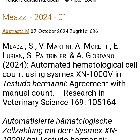
Meazzi - 2024 - 01
Abstracts M
07. Oktober 2024
Zugriffe: 636
Meazzi, S., V. Martini, A. Moretti, E.
Lubian, S. Paltrinieri & A. Giordano
(2024): Automated hematological cell
count using sysmex XN-1000V in
Testudo hermanni
: Agreement with
manual count. – Research in
Veterinary Science 169: 105164.
Automatisierte hämatologische
Zellzählung mit dem Sysmex XN-
1000V bei
Testudo hermanni
: