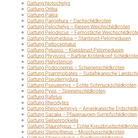
Gattung Notochelys
Gattung Orlitia
Gattung Palea
Gattung Pangshura – Dachschildkröten
Gattung Pelochelys – Riesen-Weichschildkröten
Gattung Pelodiscus – Fernöstliche Weichschildkröt
Gattung Pelomedusa – Starrbrust-Pelomedusen
Gattung Peltocephalus
Gattung Pelusios – Klappbrust-Pelomedusen
Gattung Phrynops – Bärtige Krötenkopf-Schildkröt
Gattung Platysternon
Gattung Podocnemis – Schienenschildkröten
Gattung Psammobates – Südafrikanische Landschi
Gattung Pseudemydura
Gattung Pseudemys – Echte Schmuckschildkröten
Gattung Pyxis – Spinnenschildkröten
Gattung Rafetus
Gattung Rheodytes
Gattung Rhinoclemmys – Amerikanische Erdschildk
Gattung Sacalia – Pfauenaugen-Sumpfschildkröten
Gattung Siebenrockiella
Gattung Staurotypus – Echte Kreuzbrustschildkröte
Gattung Sternotherus – Moschusschildkröten
Gattung Stigmochelys – Pantherschildkröten