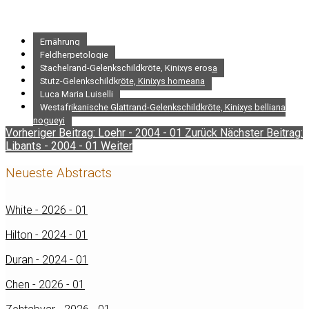
Ernährung
Feldherpetologie
Stachelrand-Gelenkschildkröte, Kinixys erosa
Stutz-Gelenkschildkröte, Kinixys homeana
Luca Maria Luiselli
Westafrikanische Glattrand-Gelenkschildkröte, Kinixys belliana
nogueyi
Vorheriger Beitrag: Loehr - 2004 - 01
Zurück
Nächster Beitrag:
Libants - 2004 - 01
Weiter
Neueste Abstracts
White - 2026 - 01
Hilton - 2024 - 01
Duran - 2024 - 01
Chen - 2026 - 01