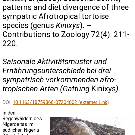
patterns and diet divergence of three
sympatric Afrotropical tortoise
species (genus
Kinixys
). –
Contributions to Zoology 72(4): 211-
220.
Saisonale Aktivitätsmuster und
Ernährungsunterschiede bei drei
sympatrisch vorkommenden afro-
tropischen Arten (Gattung
Kinixys
).
DOI:
10.1163/18759866-07204002 (externer Link)
In den
Regenwäldern des
Nigerdeltas im
südlichen Nigeria