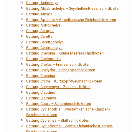
Gattung Actinemys
Gattung Aldabrachelys – Seychellen-Riesenschildkröten
Gattung Amyda
Gattung Apalone – Amerikanische Weichschildkröten
Gattung Astrochelys
Gattung Batagur
Gattung Caretta
Gattung Carettochelys
Gattung Centrochelys
Gattung Chelonia – Grüne Meeresschildkröten
Gattung Chelonoidis
Gattung Chelus – Fransenschildkröten
Gattung Chelydra – Schnappschildkröten
Gattung Chersina
Gattung Chitra – Kurzkopf-Weichschildkröten
Gattung Chrysemys – Zierschildkröten
Gattung Claudius
Gattung Clemmys
Gattung Cuora – Scharnierschildkröten
Gattung Cyclanorbis – Westafrikanische Klappen-
Weichschildkröten
Gattung Cyclemys – Blattschildkröten
Gattung Cycloderma – Zentralafrikanische Klappen-
Weichschildkröten