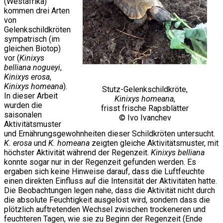
(Westafrika)
kommen drei Arten
von
Gelenkschildkröten
sympatrisch (im
gleichen Biotop)
vor (
Kinixys
belliana nogueyi
,
Kinixys erosa
,
Kinixys homeana
).
Stutz-Gelenkschildkröte,
In dieser Arbeit
Kinixys homeana
,
wurden die
frisst frische Rapsblätter
saisonalen
© Ivo Ivanchev
Aktivitätsmuster
und Ernährungsgewohnheiten dieser Schildkröten untersucht.
K. erosa
und
K. homeana
zeigten gleiche Aktivitätsmuster, mit
höchster Aktivität während der Regenzeit.
Kinixys belliana
konnte sogar nur in der Regenzeit gefunden werden. Es
ergaben sich keine Hinweise darauf, dass die Luftfeuchte
einen direkten Einfluss auf die Intensität der Aktivitäten hatte.
Die Beobachtungen legen nahe, dass die Aktivität nicht durch
die absolute Feuchtigkeit ausgelöst wird, sondern dass die
plötzlich auftretenden Wechsel zwischen trockeneren und
feuchteren Tagen, wie sie zu Beginn der Regenzeit (Ende