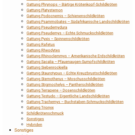
Gattung Phrynops – Bärtige Krötenkopf-Schildkröten
Gattung Platysternon
Gattung Podocnemis – Schienenschildkröten
Gattung Psammobates – Südafrikanische Landschildkröten
Gattung Pseudemydura
Gattung Pseudemys – Echte Schmuckschildkröten
Gattung Pyxis – Spinnenschildkröten
Gattung Rafetus
Gattung Rheodytes
Gattung Rhinoclemmys – Amerikanische Erdschildkröten
Gattung Sacalia – Pfauenaugen-Sumpfschildkröten
Gattung Siebenrockiella
Gattung Staurotypus – Echte Kreuzbrustschildkröten
Gattung Sternotherus – Moschusschildkröten
Gattung Stigmochelys – Pantherschildkröten
Gattung Terrapene – Dosenschildkröten
Gattung Testudo – Eigentliche Landschildkröten
Gattung Trachemys – Buchstaben-Schmuckschildkröten
Gattung Trionyx
Schildkrötenschmuck
Sonstiges
Hybriden
Sonstiges