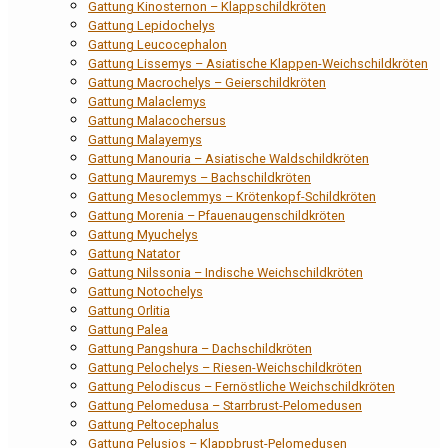
Gattung Kinosternon – Klappschildkröten
Gattung Lepidochelys
Gattung Leucocephalon
Gattung Lissemys – Asiatische Klappen-Weichschildkröten
Gattung Macrochelys – Geierschildkröten
Gattung Malaclemys
Gattung Malacochersus
Gattung Malayemys
Gattung Manouria – Asiatische Waldschildkröten
Gattung Mauremys – Bachschildkröten
Gattung Mesoclemmys – Krötenkopf-Schildkröten
Gattung Morenia – Pfauenaugenschildkröten
Gattung Myuchelys
Gattung Natator
Gattung Nilssonia – Indische Weichschildkröten
Gattung Notochelys
Gattung Orlitia
Gattung Palea
Gattung Pangshura – Dachschildkröten
Gattung Pelochelys – Riesen-Weichschildkröten
Gattung Pelodiscus – Fernöstliche Weichschildkröten
Gattung Pelomedusa – Starrbrust-Pelomedusen
Gattung Peltocephalus
Gattung Pelusios – Klappbrust-Pelomedusen