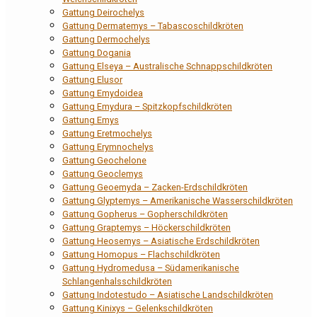
Gattung Deirochelys
Gattung Dermatemys – Tabascoschildkröten
Gattung Dermochelys
Gattung Dogania
Gattung Elseya – Australische Schnappschildkröten
Gattung Elusor
Gattung Emydoidea
Gattung Emydura – Spitzkopfschildkröten
Gattung Emys
Gattung Eretmochelys
Gattung Erymnochelys
Gattung Geochelone
Gattung Geoclemys
Gattung Geoemyda – Zacken-Erdschildkröten
Gattung Glyptemys – Amerikanische Wasserschildkröten
Gattung Gopherus – Gopherschildkröten
Gattung Graptemys – Höckerschildkröten
Gattung Heosemys – Asiatische Erdschildkröten
Gattung Homopus – Flachschildkröten
Gattung Hydromedusa – Südamerikanische
Schlangenhalsschildkröten
Gattung Indotestudo – Asiatische Landschildkröten
Gattung Kinixys – Gelenkschildkröten