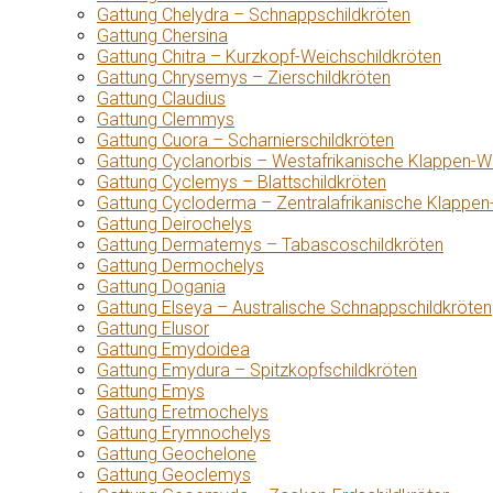
Gattung Chelydra – Schnappschildkröten
Gattung Chersina
Gattung Chitra – Kurzkopf-Weichschildkröten
Gattung Chrysemys – Zierschildkröten
Gattung Claudius
Gattung Clemmys
Gattung Cuora – Scharnierschildkröten
Gattung Cyclanorbis – Westafrikanische Klappen-W
Gattung Cyclemys – Blattschildkröten
Gattung Cycloderma – Zentralafrikanische Klappen
Gattung Deirochelys
Gattung Dermatemys – Tabascoschildkröten
Gattung Dermochelys
Gattung Dogania
Gattung Elseya – Australische Schnappschildkröten
Gattung Elusor
Gattung Emydoidea
Gattung Emydura – Spitzkopfschildkröten
Gattung Emys
Gattung Eretmochelys
Gattung Erymnochelys
Gattung Geochelone
Gattung Geoclemys