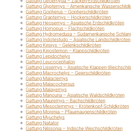
Gattung Geoemyda – Zacken-Erdschildkröten
Gattung Glyptemys – Amerikanische Wasserschildk
Gattung Gopherus – Gopherschildkröten
Gattung Graptemys – Höckerschildkröten
Gattung Heosemys – Asiatische Erdschildkröten
Gattung Homopus – Flachschildkröten
Gattung Hydromedusa – Südamerikanische Schlang
Gattung Indotestudo – Asiatische Landschildkröten
Gattung Kinixys – Gelenkschildkröten
Gattung Kinosternon – Klappschildkröten
Gattung Lepidochelys
Gattung Leucocephalon
Gattung Lissemys – Asiatische Klappen-Weichschil
Gattung Macrochelys – Geierschildkröten
Gattung Malaclemys
Gattung Malacochersus
Gattung Malayemys
Gattung Manouria – Asiatische Waldschildkröten
Gattung Mauremys – Bachschildkröten
Gattung Mesoclemmys – Krötenkopf-Schildkröten
Gattung Morenia – Pfauenaugenschildkröten
Gattung Myuchelys
Gattung Natator
Gattung Nilssonia – Indische Weichschildkröten