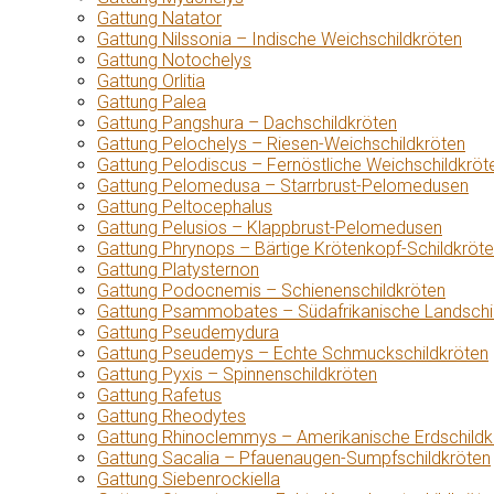
Gattung Natator
Gattung Nilssonia – Indische Weichschildkröten
Gattung Notochelys
Gattung Orlitia
Gattung Palea
Gattung Pangshura – Dachschildkröten
Gattung Pelochelys – Riesen-Weichschildkröten
Gattung Pelodiscus – Fernöstliche Weichschildkröt
Gattung Pelomedusa – Starrbrust-Pelomedusen
Gattung Peltocephalus
Gattung Pelusios – Klappbrust-Pelomedusen
Gattung Phrynops – Bärtige Krötenkopf-Schildkröt
Gattung Platysternon
Gattung Podocnemis – Schienenschildkröten
Gattung Psammobates – Südafrikanische Landschi
Gattung Pseudemydura
Gattung Pseudemys – Echte Schmuckschildkröten
Gattung Pyxis – Spinnenschildkröten
Gattung Rafetus
Gattung Rheodytes
Gattung Rhinoclemmys – Amerikanische Erdschildk
Gattung Sacalia – Pfauenaugen-Sumpfschildkröten
Gattung Siebenrockiella