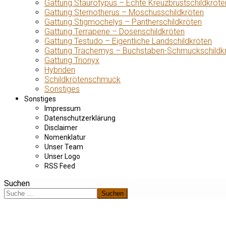
Gattung Staurotypus – Echte Kreuzbrustschildkröte
Gattung Sternotherus – Moschusschildkröten
Gattung Stigmochelys – Pantherschildkröten
Gattung Terrapene – Dosenschildkröten
Gattung Testudo – Eigentliche Landschildkröten
Gattung Trachemys – Buchstaben-Schmuckschildk
Gattung Trionyx
Hybriden
Schildkrötenschmuck
Sonstiges
Sonstiges
Impressum
Datenschutzerklärung
Disclaimer
Nomenklatur
Unser Team
Unser Logo
RSS Feed
Suchen
Suchen