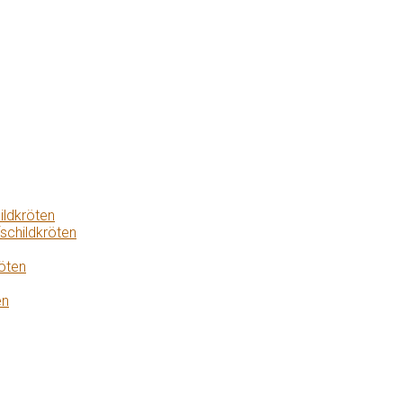
ildkröten
schildkröten
öten
en