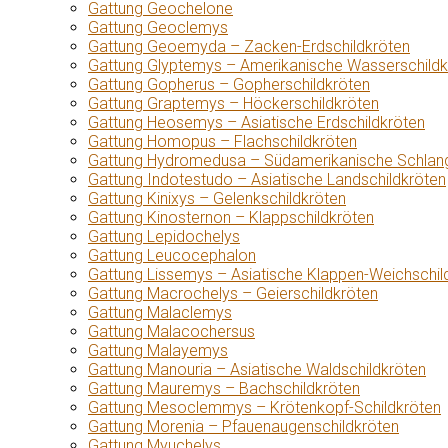
Gattung Geochelone
Gattung Geoclemys
Gattung Geoemyda – Zacken-Erdschildkröten
Gattung Glyptemys – Amerikanische Wasserschildk
Gattung Gopherus – Gopherschildkröten
Gattung Graptemys – Höckerschildkröten
Gattung Heosemys – Asiatische Erdschildkröten
Gattung Homopus – Flachschildkröten
Gattung Hydromedusa – Südamerikanische Schlang
Gattung Indotestudo – Asiatische Landschildkröten
Gattung Kinixys – Gelenkschildkröten
Gattung Kinosternon – Klappschildkröten
Gattung Lepidochelys
Gattung Leucocephalon
Gattung Lissemys – Asiatische Klappen-Weichschil
Gattung Macrochelys – Geierschildkröten
Gattung Malaclemys
Gattung Malacochersus
Gattung Malayemys
Gattung Manouria – Asiatische Waldschildkröten
Gattung Mauremys – Bachschildkröten
Gattung Mesoclemmys – Krötenkopf-Schildkröten
Gattung Morenia – Pfauenaugenschildkröten
Gattung Myuchelys