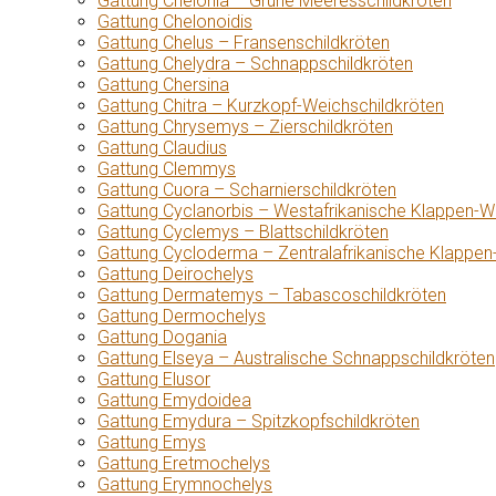
Gattung Chelonia – Grüne Meeresschildkröten
Gattung Chelonoidis
Gattung Chelus – Fransenschildkröten
Gattung Chelydra – Schnappschildkröten
Gattung Chersina
Gattung Chitra – Kurzkopf-Weichschildkröten
Gattung Chrysemys – Zierschildkröten
Gattung Claudius
Gattung Clemmys
Gattung Cuora – Scharnierschildkröten
Gattung Cyclanorbis – Westafrikanische Klappen-W
Gattung Cyclemys – Blattschildkröten
Gattung Cycloderma – Zentralafrikanische Klappen
Gattung Deirochelys
Gattung Dermatemys – Tabascoschildkröten
Gattung Dermochelys
Gattung Dogania
Gattung Elseya – Australische Schnappschildkröten
Gattung Elusor
Gattung Emydoidea
Gattung Emydura – Spitzkopfschildkröten
Gattung Emys
Gattung Eretmochelys
Gattung Erymnochelys