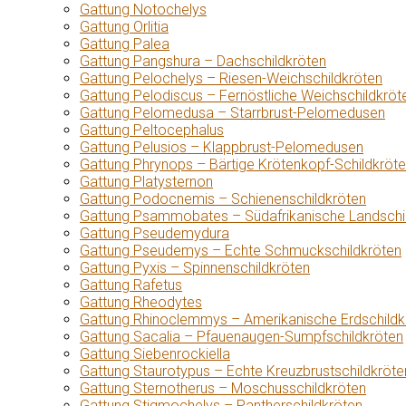
Gattung Notochelys
Gattung Orlitia
Gattung Palea
Gattung Pangshura – Dachschildkröten
Gattung Pelochelys – Riesen-Weichschildkröten
Gattung Pelodiscus – Fernöstliche Weichschildkröt
Gattung Pelomedusa – Starrbrust-Pelomedusen
Gattung Peltocephalus
Gattung Pelusios – Klappbrust-Pelomedusen
Gattung Phrynops – Bärtige Krötenkopf-Schildkröt
Gattung Platysternon
Gattung Podocnemis – Schienenschildkröten
Gattung Psammobates – Südafrikanische Landschi
Gattung Pseudemydura
Gattung Pseudemys – Echte Schmuckschildkröten
Gattung Pyxis – Spinnenschildkröten
Gattung Rafetus
Gattung Rheodytes
Gattung Rhinoclemmys – Amerikanische Erdschildk
Gattung Sacalia – Pfauenaugen-Sumpfschildkröten
Gattung Siebenrockiella
Gattung Staurotypus – Echte Kreuzbrustschildkröte
Gattung Sternotherus – Moschusschildkröten
Gattung Stigmochelys – Pantherschildkröten