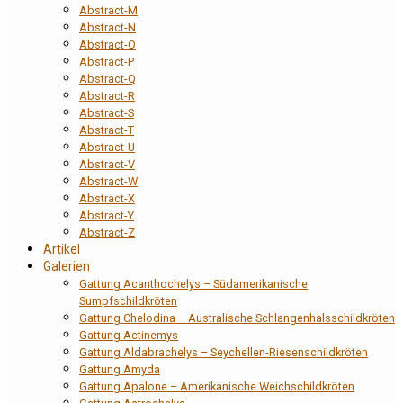
Abstract-M
Abstract-N
Abstract-O
Abstract-P
Abstract-Q
Abstract-R
Abstract-S
Abstract-T
Abstract-U
Abstract-V
Abstract-W
Abstract-X
Abstract-Y
Abstract-Z
Artikel
Galerien
Gattung Acanthochelys – Südamerikanische
Sumpfschildkröten
Gattung Chelodina – Australische Schlangenhalsschildkröten
Gattung Actinemys
Gattung Aldabrachelys – Seychellen-Riesenschildkröten
Gattung Amyda
Gattung Apalone – Amerikanische Weichschildkröten