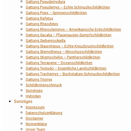
Gattung Pseudemydura
Gattung Pseudemys – Echte Schmuckschildkröten
Gattung Pyxis – Spinnenschildkröten
Gattung Rafetus
Gattung Rheodytes
Gattung Rhinoclemmys – Amerikanische Erdschildkröten
Gattung Sacalia – Pfauenaugen-Sumpfschildkröten
Gattung Siebenrockiella
Gattung Staurotypus – Echte Kreuzbrustschildkröten
Gattung Sternotherus – Moschusschildkröten
Gattung Stigmochelys – Pantherschildkröten
Gattung Terrapene – Dosenschildkröten
Gattung Testudo – Eigentliche Landschildkröten
Gattung Trachemys – Buchstaben-Schmuckschildkröten
Gattung Trionyx
Schildkrötenschmuck
Sonstiges
Hybriden
Sonstiges
Impressum
Datenschutzerklärung
Disclaimer
Nomenklatur
Unser Team