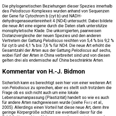
Die phylogenetischen Beziehungen dieser Spezies innerhalb
des
Pelodiscus
-Komplexes wurden anhand von Sequenzen
der Gene für Cytochrom b (cyt b) und NADH-
dehydrogenaseuntereinheit 4 (ND4) untersucht. Dabei bildete
die neue Art eine eigene durch die Daten stark unterstütze
monophyletische Klade. Die unkorrigierten, paarweisen
Distanzvergleiche der neuen Spezies und den anderen
Vertretern der Gattung
Pelodiscus
reichten von 5,4 % bis 9,2 %
für cyt b und 4,1 % bis 7,6 % für ND4. Die neue Art erhöht die
Gesamtzahl der Arten aus der Gattung
Pelodiscus
auf sechs,
wobei fünf der Arten in China verbreitet sind und von diesen
gelten drei als endemische auf China beschränkte Arten.
Kommentar von H.-J. Bidmon
Sicherlich kann es berechtigt sein hier von einer weiteren Art
von
Pelodiscus
zu sprechen, aber es stellt sich trotzdem die
Frage ob es sich nicht auch um eine lokale
Lebensraumanpassung (Plastizität) handelt so wie es auch
für andere Arten nachgewiesen wurde (siehe
Fritz
et al.,
2005). Allerdings einen Vorteil hat diese neue Art, denn ihre
geringe Körpergröße schützt sie eventuell davor für die