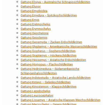
Gattung Elseya – Australische Schnappschildkröten
Gattung Elusor
Gattung Emydoidea
Gattung Emydura – Spitzkopfschildkröten
Gattung Emys
Gattung Eretmochelys
Gattung Erymnochelys
Gattung Geochelone
Gattung Geoclemys
Gattung Geoemyda – Zacken-Erdschildkröten
Gattung Glyptemys – Amerikanische Wasserschildkröten
Gattung Gopherus – Gopherschildkröten
Gattung Graptemys – Höckerschildkröten
Gattung Heosemys – Asiatische Erdschildkröten
Gattung Homopus – Flachschildkröten
Gattung Hydromedusa – Südamerikanische
Schlangenhalsschildkröten
Gattung Indotestudo – Asiatische Landschildkröten
Gattung Kinixys – Gelenkschildkröten
Gattung Kinosternon – Klappschildkröten
Gattung Lepidochelys
Gattung Leucocephalon
Gattung Lissemys – Asiatische Klappen-Weichschildkröten
Gattung Macrochelys – Geierschildkröten