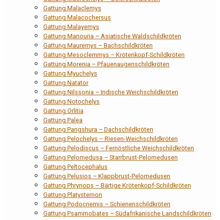
Gattung Malaclemys
Gattung Malacochersus
Gattung Malayemys
Gattung Manouria – Asiatische Waldschildkröten
Gattung Mauremys – Bachschildkröten
Gattung Mesoclemmys – Krötenkopf-Schildkröten
Gattung Morenia – Pfauenaugenschildkröten
Gattung Myuchelys
Gattung Natator
Gattung Nilssonia – Indische Weichschildkröten
Gattung Notochelys
Gattung Orlitia
Gattung Palea
Gattung Pangshura – Dachschildkröten
Gattung Pelochelys – Riesen-Weichschildkröten
Gattung Pelodiscus – Fernöstliche Weichschildkröten
Gattung Pelomedusa – Starrbrust-Pelomedusen
Gattung Peltocephalus
Gattung Pelusios – Klappbrust-Pelomedusen
Gattung Phrynops – Bärtige Krötenkopf-Schildkröten
Gattung Platysternon
Gattung Podocnemis – Schienenschildkröten
Gattung Psammobates – Südafrikanische Landschildkröten