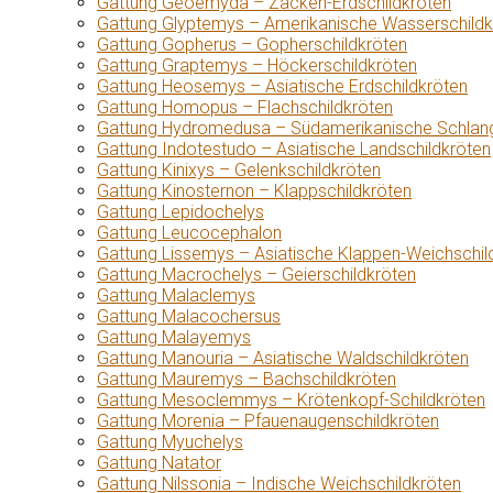
Gattung Geoemyda – Zacken-Erdschildkröten
Gattung Glyptemys – Amerikanische Wasserschildk
Gattung Gopherus – Gopherschildkröten
Gattung Graptemys – Höckerschildkröten
Gattung Heosemys – Asiatische Erdschildkröten
Gattung Homopus – Flachschildkröten
Gattung Hydromedusa – Südamerikanische Schlang
Gattung Indotestudo – Asiatische Landschildkröten
Gattung Kinixys – Gelenkschildkröten
Gattung Kinosternon – Klappschildkröten
Gattung Lepidochelys
Gattung Leucocephalon
Gattung Lissemys – Asiatische Klappen-Weichschil
Gattung Macrochelys – Geierschildkröten
Gattung Malaclemys
Gattung Malacochersus
Gattung Malayemys
Gattung Manouria – Asiatische Waldschildkröten
Gattung Mauremys – Bachschildkröten
Gattung Mesoclemmys – Krötenkopf-Schildkröten
Gattung Morenia – Pfauenaugenschildkröten
Gattung Myuchelys
Gattung Natator
Gattung Nilssonia – Indische Weichschildkröten