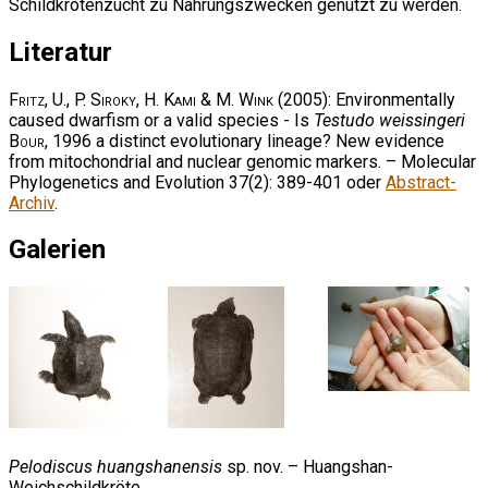
Schildkrötenzucht zu Nahrungszwecken genutzt zu werden.
Literatur
Fritz, U., P. Siroky, H. Kami & M. Wink
(2005): Environmentally
caused dwarfism or a valid species - Is
Testudo weissingeri
Bour
, 1996 a distinct evolutionary lineage? New evidence
from mitochondrial and nuclear genomic markers. – Molecular
Phylogenetics and Evolution 37(2): 389-401 oder
Abstract-
Archiv
.
Galerien
Pelodiscus huangshanensis
sp. nov. – Huangshan-
Weichschildkröte