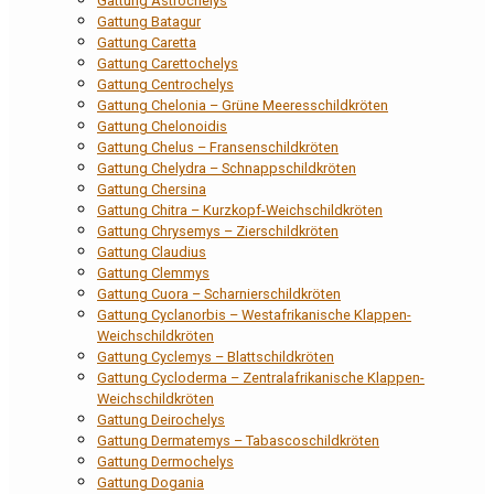
Gattung Astrochelys
Gattung Batagur
Gattung Caretta
Gattung Carettochelys
Gattung Centrochelys
Gattung Chelonia – Grüne Meeresschildkröten
Gattung Chelonoidis
Gattung Chelus – Fransenschildkröten
Gattung Chelydra – Schnappschildkröten
Gattung Chersina
Gattung Chitra – Kurzkopf-Weichschildkröten
Gattung Chrysemys – Zierschildkröten
Gattung Claudius
Gattung Clemmys
Gattung Cuora – Scharnierschildkröten
Gattung Cyclanorbis – Westafrikanische Klappen-
Weichschildkröten
Gattung Cyclemys – Blattschildkröten
Gattung Cycloderma – Zentralafrikanische Klappen-
Weichschildkröten
Gattung Deirochelys
Gattung Dermatemys – Tabascoschildkröten
Gattung Dermochelys
Gattung Dogania