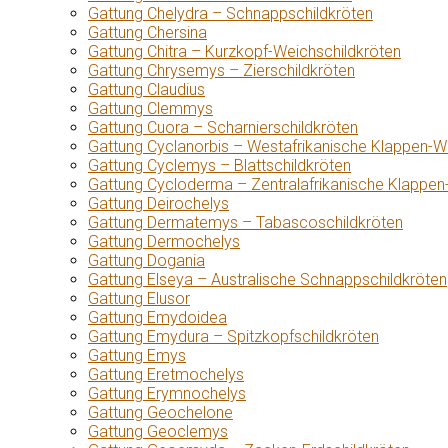
Gattung Chelydra – Schnappschildkröten
Gattung Chersina
Gattung Chitra – Kurzkopf-Weichschildkröten
Gattung Chrysemys – Zierschildkröten
Gattung Claudius
Gattung Clemmys
Gattung Cuora – Scharnierschildkröten
Gattung Cyclanorbis – Westafrikanische Klappen-W
Gattung Cyclemys – Blattschildkröten
Gattung Cycloderma – Zentralafrikanische Klappen
Gattung Deirochelys
Gattung Dermatemys – Tabascoschildkröten
Gattung Dermochelys
Gattung Dogania
Gattung Elseya – Australische Schnappschildkröten
Gattung Elusor
Gattung Emydoidea
Gattung Emydura – Spitzkopfschildkröten
Gattung Emys
Gattung Eretmochelys
Gattung Erymnochelys
Gattung Geochelone
Gattung Geoclemys