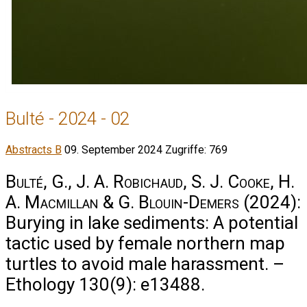
Bulté - 2024 - 02
Abstracts B
09. September 2024
Zugriffe: 769
Bulté, G., J. A. Robichaud, S. J. Cooke, H.
A. Macmillan & G. Blouin-Demers
(2024):
Burying in lake sediments: A potential
tactic used by female northern map
turtles to avoid male harassment. –
Ethology 130(9): e13488.