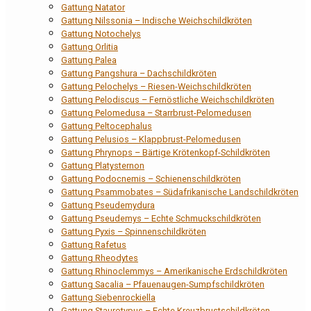
Gattung Natator
Gattung Nilssonia – Indische Weichschildkröten
Gattung Notochelys
Gattung Orlitia
Gattung Palea
Gattung Pangshura – Dachschildkröten
Gattung Pelochelys – Riesen-Weichschildkröten
Gattung Pelodiscus – Fernöstliche Weichschildkröten
Gattung Pelomedusa – Starrbrust-Pelomedusen
Gattung Peltocephalus
Gattung Pelusios – Klappbrust-Pelomedusen
Gattung Phrynops – Bärtige Krötenkopf-Schildkröten
Gattung Platysternon
Gattung Podocnemis – Schienenschildkröten
Gattung Psammobates – Südafrikanische Landschildkröten
Gattung Pseudemydura
Gattung Pseudemys – Echte Schmuckschildkröten
Gattung Pyxis – Spinnenschildkröten
Gattung Rafetus
Gattung Rheodytes
Gattung Rhinoclemmys – Amerikanische Erdschildkröten
Gattung Sacalia – Pfauenaugen-Sumpfschildkröten
Gattung Siebenrockiella
Gattung Staurotypus – Echte Kreuzbrustschildkröten