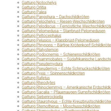
Gattung Notochelys
Gattung Orlitia
Gattung Palea
Gattung Pangshura – Dachschildkröten
Gattung Pelochelys – Riesen-Weichschildkröten
Gattung Pelodiscus – Fernöstliche Weichschildkröt
Gattung Pelomedusa – Starrbrust-Pelomedusen
Gattung Peltocephalus
Gattung Pelusios – Klappbrust-Pelomedusen
Gattung Phrynops – Bärtige Krötenkopf-Schildkröt
Gattung Platysternon
Gattung Podocnemis – Schienenschildkröten
Gattung Psammobates – Südafrikanische Landschi
Gattung Pseudemydura
Gattung Pseudemys – Echte Schmuckschildkröten
Gattung Pyxis – Spinnenschildkröten
Gattung Rafetus
Gattung Rheodytes
Gattung Rhinoclemmys – Amerikanische Erdschildk
Gattung Sacalia – Pfauenaugen-Sumpfschildkröten
Gattung Siebenrockiella
Gattung Staurotypus – Echte Kreuzbrustschildkröte
Gattung Sternotherus – Moschusschildkröten
Gattung Stigmochelys – Pantherschildkröten