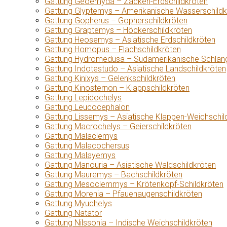
Gattung Geoemyda – Zacken-Erdschildkröten
Gattung Glyptemys – Amerikanische Wasserschildk
Gattung Gopherus – Gopherschildkröten
Gattung Graptemys – Höckerschildkröten
Gattung Heosemys – Asiatische Erdschildkröten
Gattung Homopus – Flachschildkröten
Gattung Hydromedusa – Südamerikanische Schlang
Gattung Indotestudo – Asiatische Landschildkröten
Gattung Kinixys – Gelenkschildkröten
Gattung Kinosternon – Klappschildkröten
Gattung Lepidochelys
Gattung Leucocephalon
Gattung Lissemys – Asiatische Klappen-Weichschil
Gattung Macrochelys – Geierschildkröten
Gattung Malaclemys
Gattung Malacochersus
Gattung Malayemys
Gattung Manouria – Asiatische Waldschildkröten
Gattung Mauremys – Bachschildkröten
Gattung Mesoclemmys – Krötenkopf-Schildkröten
Gattung Morenia – Pfauenaugenschildkröten
Gattung Myuchelys
Gattung Natator
Gattung Nilssonia – Indische Weichschildkröten