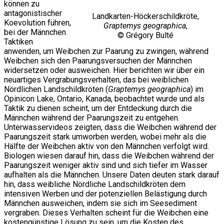
können zu
antagonistischer
Landkarten-Höckerschildkröte,
Koevolution führen,
Graptemys geographica
,
bei der Männchen
© Grégory Bulté
Taktiken
anwenden, um Weibchen zur Paarung zu zwingen, während
Weibchen sich den Paarungsversuchen der Männchen
widersetzen oder ausweichen. Hier berichten wir über ein
neuartiges Vergrabungsverhalten, das bei weiblichen
Nördlichen Landschildkröten (
Graptemys geographica
) im
Opinicon Lake, Ontario, Kanada, beobachtet wurde und als
Taktik zu dienen scheint, um der Entdeckung durch die
Männchen während der Paarungszeit zu entgehen.
Unterwasservideos zeigten, dass die Weibchen während der
Paarungszeit stark umworben werden, wobei mehr als die
Hälfte der Weibchen aktiv von den Männchen verfolgt wird.
Biologen wiesen darauf hin, dass die Weibchen während der
Paarungszeit weniger aktiv sind und sich tiefer im Wasser
aufhalten als die Männchen. Unsere Daten deuten stark darauf
hin, dass weibliche Nördliche Landschildkröten dem
intensiven Werben und der potenziellen Belästigung durch
Männchen ausweichen, indem sie sich im Seesediment
vergraben. Dieses Verhalten scheint für die Weibchen eine
kostengünstige Lösung zu sein, um die Kosten des