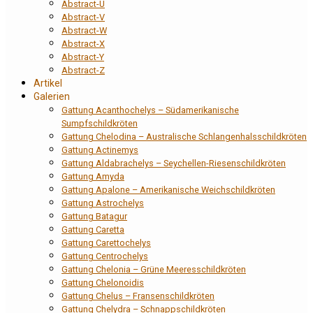
Abstract-U
Abstract-V
Abstract-W
Abstract-X
Abstract-Y
Abstract-Z
Artikel
Galerien
Gattung Acanthochelys – Südamerikanische
Sumpfschildkröten
Gattung Chelodina – Australische Schlangenhalsschildkröten
Gattung Actinemys
Gattung Aldabrachelys – Seychellen-Riesenschildkröten
Gattung Amyda
Gattung Apalone – Amerikanische Weichschildkröten
Gattung Astrochelys
Gattung Batagur
Gattung Caretta
Gattung Carettochelys
Gattung Centrochelys
Gattung Chelonia – Grüne Meeresschildkröten
Gattung Chelonoidis
Gattung Chelus – Fransenschildkröten
Gattung Chelydra – Schnappschildkröten