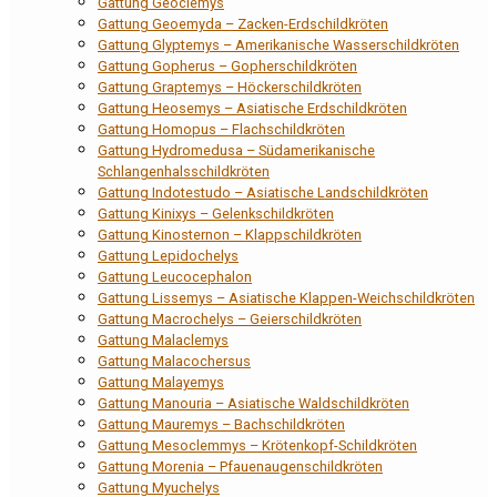
Gattung Geoclemys
Gattung Geoemyda – Zacken-Erdschildkröten
Gattung Glyptemys – Amerikanische Wasserschildkröten
Gattung Gopherus – Gopherschildkröten
Gattung Graptemys – Höckerschildkröten
Gattung Heosemys – Asiatische Erdschildkröten
Gattung Homopus – Flachschildkröten
Gattung Hydromedusa – Südamerikanische
Schlangenhalsschildkröten
Gattung Indotestudo – Asiatische Landschildkröten
Gattung Kinixys – Gelenkschildkröten
Gattung Kinosternon – Klappschildkröten
Gattung Lepidochelys
Gattung Leucocephalon
Gattung Lissemys – Asiatische Klappen-Weichschildkröten
Gattung Macrochelys – Geierschildkröten
Gattung Malaclemys
Gattung Malacochersus
Gattung Malayemys
Gattung Manouria – Asiatische Waldschildkröten
Gattung Mauremys – Bachschildkröten
Gattung Mesoclemmys – Krötenkopf-Schildkröten
Gattung Morenia – Pfauenaugenschildkröten
Gattung Myuchelys