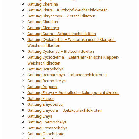
Gattung Chersina
Gattung Chitra – Kurzkopf-Weichschildkröten
Gattung Chrysemys – Zierschildkröten
Gattung Claudius
Gattung Clemmys
Gattung Cuora – Scharnierschildkröten
Gattung Cyclanorbis – Westafrikanische Klappen-
Weichschildkröten
Gattung Cyclemys – Blattschildkröten
Gattung Cycloderma – Zentralafrikanische Klappen-
Weichschildkröten
Gattung Deirochelys
Gattung Dermatemys – Tabascoschildkröten
Gattung Dermochelys
Gattung Dogania
Gattung Elseya – Australische Schnappschildkröten
Gattung Elusor
Gattung Emydoidea
Gattung Emydura – Spitzkopfschildkröten
Gattung Emys
Gattung Eretmochelys
Gattung Erymnochelys
Gattung Geochelone