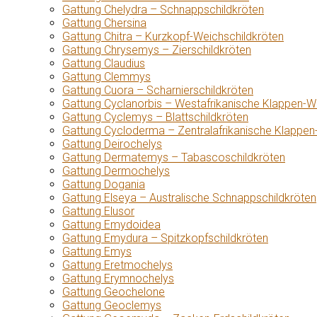
Gattung Chelydra – Schnappschildkröten
Gattung Chersina
Gattung Chitra – Kurzkopf-Weichschildkröten
Gattung Chrysemys – Zierschildkröten
Gattung Claudius
Gattung Clemmys
Gattung Cuora – Scharnierschildkröten
Gattung Cyclanorbis – Westafrikanische Klappen-W
Gattung Cyclemys – Blattschildkröten
Gattung Cycloderma – Zentralafrikanische Klappen
Gattung Deirochelys
Gattung Dermatemys – Tabascoschildkröten
Gattung Dermochelys
Gattung Dogania
Gattung Elseya – Australische Schnappschildkröten
Gattung Elusor
Gattung Emydoidea
Gattung Emydura – Spitzkopfschildkröten
Gattung Emys
Gattung Eretmochelys
Gattung Erymnochelys
Gattung Geochelone
Gattung Geoclemys