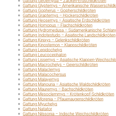
Gattung Geoemyda – Zacken-Erdschildkröten
Gattung Glyptemys – Amerikanische Wasserschildk
Gattung Gopherus – Gopherschildkröten
Gattung Graptemys – Höckerschildkröten
Gattung Heosemys – Asiatische Erdschildkröten
Gattung Homopus – Flachschildkröten
Gattung Hydromedusa – Südamerikanische Schlang
Gattung Indotestudo – Asiatische Landschildkröten
Gattung Kinixys – Gelenkschildkröten
Gattung Kinosternon – Klappschildkröten
Gattung Lepidochelys
Gattung Leucocephalon
Gattung Lissemys – Asiatische Klappen-Weichschil
Gattung Macrochelys – Geierschildkröten
Gattung Malaclemys
Gattung Malacochersus
Gattung Malayemys
Gattung Manouria – Asiatische Waldschildkröten
Gattung Mauremys – Bachschildkröten
Gattung Mesoclemmys – Krötenkopf-Schildkröten
Gattung Morenia – Pfauenaugenschildkröten
Gattung Myuchelys
Gattung Natator
Gattung Nilssonia – Indische Weichschildkröten