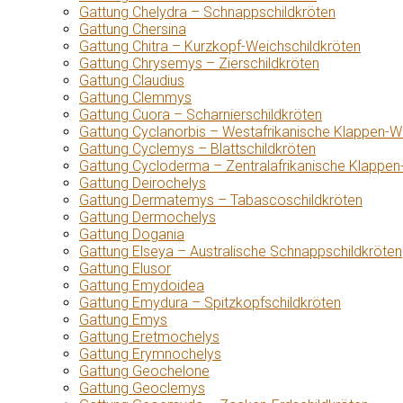
Gattung Chelydra – Schnappschildkröten
Gattung Chersina
Gattung Chitra – Kurzkopf-Weichschildkröten
Gattung Chrysemys – Zierschildkröten
Gattung Claudius
Gattung Clemmys
Gattung Cuora – Scharnierschildkröten
Gattung Cyclanorbis – Westafrikanische Klappen-W
Gattung Cyclemys – Blattschildkröten
Gattung Cycloderma – Zentralafrikanische Klappen
Gattung Deirochelys
Gattung Dermatemys – Tabascoschildkröten
Gattung Dermochelys
Gattung Dogania
Gattung Elseya – Australische Schnappschildkröten
Gattung Elusor
Gattung Emydoidea
Gattung Emydura – Spitzkopfschildkröten
Gattung Emys
Gattung Eretmochelys
Gattung Erymnochelys
Gattung Geochelone
Gattung Geoclemys