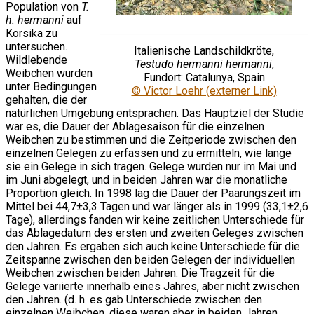
Population von
T.
h. hermanni
auf
Korsika zu
untersuchen.
Italienische Landschildkröte,
Wildlebende
Testudo hermanni hermanni
,
Weibchen wurden
Fundort: Catalunya, Spain
unter Bedingungen
© Victor Loehr (externer Link)
gehalten, die der
natürlichen Umgebung entsprachen. Das Hauptziel der Studie
war es, die Dauer der Ablagesaison für die einzelnen
Weibchen zu bestimmen und die Zeitperiode zwischen den
einzelnen Gelegen zu erfassen und zu ermitteln, wie lange
sie ein Gelege in sich tragen. Gelege wurden nur im Mai und
im Juni abgelegt, und in beiden Jahren war die monatliche
Proportion gleich. In 1998 lag die Dauer der Paarungszeit im
Mittel bei 44,7±3,3 Tagen und war länger als in 1999 (33,1±2,6
Tage), allerdings fanden wir keine zeitlichen Unterschiede für
das Ablagedatum des ersten und zweiten Geleges zwischen
den Jahren. Es ergaben sich auch keine Unterschiede für die
Zeitspanne zwischen den beiden Gelegen der individuellen
Weibchen zwischen beiden Jahren. Die Tragzeit für die
Gelege variierte innerhalb eines Jahres, aber nicht zwischen
den Jahren. (d. h. es gab Unterschiede zwischen den
einzelnen Weibchen, diese waren aber in beiden Jahren