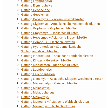
Gattung Eretmochelys
Gattung Erymnochelys
Gattung Geochelone
Gattung Geoclemys
Gattung Geoemyda – Zacken-Erdschildkröten
Gattung Glyptemys – Amerikanische Wasserschildkröten
Gattung Gopherus – Gopherschildkröten
Gattung Graptemys – Höckerschildkröten
Gattung Heosemys – Asiatische Erdschildkröten
Gattung Homopus – Flachschildkröten
Gattung Hydromedusa – Südamerikanische
Schlangenhalsschildkröten
Gattung Indotestudo – Asiatische Landschildkröten
Gattung Kinixys – Gelenkschildkröten
Gattung Kinosternon – Klappschildkröten
Gattung Lepidochelys
Gattung Leucocephalon
Gattung Lissemys – Asiatische Klappen-Weichschildkröten
Gattung Macrochelys – Geierschildkröten
Gattung Malaclemys
Gattung Malacochersus
Gattung Malayemys
Gattung Manouria – Asiatische Waldschildkröten
Gattung Mauremys – Bachschildkröten