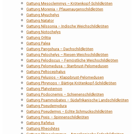
Gattung Mesoclemmys – Krötenkopf-Schildkröten
Gattung Morenia – Pfauenaugenschildkröten
Gattung Myuchelys
Gattung Natator
Gattung Nilssonia – Indische Weichschildkröten
Gattung Notochelys
Gattung Orlitia
Gattung Palea
Gattung Pangshura – Dachschildkröten
Gattung Pelochelys – Riesen-Weichschildkröten
Gattung Pelodiscus – Fernöstliche Weichschildkröten
Gattung Pelomedusa – Starrbrust-Pelomedusen
Gattung Peltocephalus
Gattung Pelusios – Klappbrust-Pelomedusen
Gattung Phrynops – Bärtige Krötenkopf-Schildkröten
Gattung Platysternon
Gattung Podocnemis – Schienenschildkröten
Gattung Psammobates – Südafrikanische Landschildkröten
Gattung Pseudemydura
Gattung Pseudemys – Echte Schmuckschildkröten
Gattung Pyxis – Spinnenschildkröten
Gattung Rafetus
Gattung Rheodytes