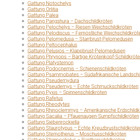
Gattung Notochelys
Gattung Orlitia
Gattung Palea
Gattung Pangshura – Dachschildkröten
Gattung Pelochelys – Riesen-Weichschildkröten
Gattung Pelodiscus – Fernöstliche Weichschildkröt
Gattung Pelomedusa – Starrbrust-Pelomedusen
Gattung Peltocephalus
Gattung Pelusios – Klappbrust-Pelomedusen
Gattung Phrynops – Bärtige Krötenkopf-Schildkröt
Gattung Platysternon
Gattung Podocnemis – Schienenschildkröten
Gattung Psammobates – Südafrikanische Landschi
Gattung Pseudemydura
Gattung Pseudemys – Echte Schmuckschildkröten
Gattung Pyxis – Spinnenschildkröten
Gattung Rafetus
Gattung Rheodytes
Gattung Rhinoclemmys – Amerikanische Erdschildk
Gattung Sacalia – Pfauenaugen-Sumpfschildkröten
Gattung Siebenrockiella
Gattung Staurotypus – Echte Kreuzbrustschildkröte
Gattung Sternotherus – Moschusschildkröten
Gattung Stigmochelys – Pantherschildkröten