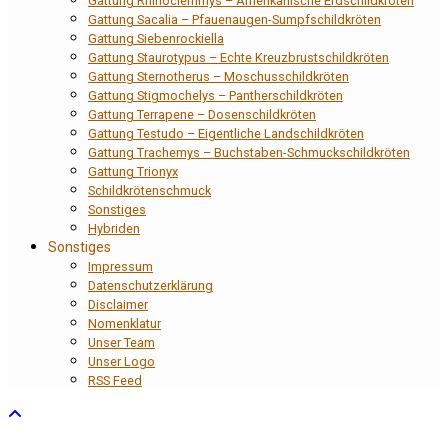
Gattung Rhinoclemmys – Amerikanische Erdschildkröten
Gattung Sacalia – Pfauenaugen-Sumpfschildkröten
Gattung Siebenrockiella
Gattung Staurotypus – Echte Kreuzbrustschildkröten
Gattung Sternotherus – Moschusschildkröten
Gattung Stigmochelys – Pantherschildkröten
Gattung Terrapene – Dosenschildkröten
Gattung Testudo – Eigentliche Landschildkröten
Gattung Trachemys – Buchstaben-Schmuckschildkröten
Gattung Trionyx
Schildkrötenschmuck
Sonstiges
Hybriden
Sonstiges
Impressum
Datenschutzerklärung
Disclaimer
Nomenklatur
Unser Team
Unser Logo
RSS Feed