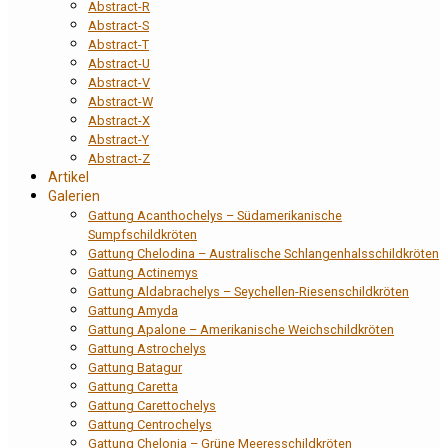
Abstract-R
Abstract-S
Abstract-T
Abstract-U
Abstract-V
Abstract-W
Abstract-X
Abstract-Y
Abstract-Z
Artikel
Galerien
Gattung Acanthochelys – Südamerikanische
Sumpfschildkröten
Gattung Chelodina – Australische Schlangenhalsschildkröten
Gattung Actinemys
Gattung Aldabrachelys – Seychellen-Riesenschildkröten
Gattung Amyda
Gattung Apalone – Amerikanische Weichschildkröten
Gattung Astrochelys
Gattung Batagur
Gattung Caretta
Gattung Carettochelys
Gattung Centrochelys
Gattung Chelonia – Grüne Meeresschildkröten