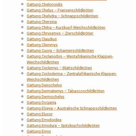
Gattung Chelonoidis
Gattung Chelus – Fransenschildkröten
Gattung Chelydra – Schnappschildkröten
Gattung Chersina
Gattung Chitra – Kurzkopf-Weichschildkröten
Gattung Chrysemys – Zierschildkröten
Gattung Claudius
Gattung Clemmys
Gattung Cuora – Scharnierschildkröten
Gattung Cyclanorbis – Westafrikanische Klappen-
Weichschildkröten
Gattung Cyclemys – Blattschildkröten
Gattung Cycloderma – Zentralafrikanische Klappen-
Weichschildkröten
Gattung Deirochelys
Gattung Dermatemys – Tabascoschildkröten
Gattung Dermochelys
Gattung Dogania
Gattung Elseya – Australische Schnappschildkröten
Gattung Elusor
Gattung Emydoidea
Gattung Emydura – Spitzkopfschildkröten
Gattung Emys