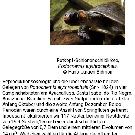
Rotkopf-Schienenschildkröte,
Podocnemis erythrocephala
,
© Hans-Jürgen Bidmon
Reproduktionsökologie und die Überlebensrate bei den
Gelegen von
Podocnemis erythrocephala
(
Spix
1824) in vier
Campinahabitaten am Ayuanafluss, Santa Isabel do Rio Negro,
Amazonas, Brasilien. Es gab zwei Nistperioden, die erste lag
Anfang Oktober und die zweite Anfang Dezember. Beide
Perioden waren durch eine Anzahl von Springfluten getrennt.
Insgesamt lokalisierten wir 117 Nester, bei einer Nestdichte
von 19.9 Nestern/ha und einer durchschnittlichen
Gelegegröße von 8,7 Eiern und einem mittleren Eivolumen von
3
14 cm
. Weibchen wählten für die Ablage die offensten