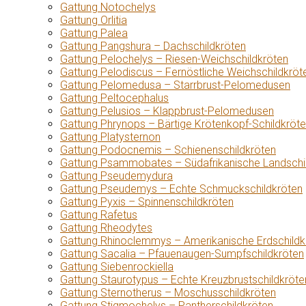
Gattung Notochelys
Gattung Orlitia
Gattung Palea
Gattung Pangshura – Dachschildkröten
Gattung Pelochelys – Riesen-Weichschildkröten
Gattung Pelodiscus – Fernöstliche Weichschildkröt
Gattung Pelomedusa – Starrbrust-Pelomedusen
Gattung Peltocephalus
Gattung Pelusios – Klappbrust-Pelomedusen
Gattung Phrynops – Bärtige Krötenkopf-Schildkröt
Gattung Platysternon
Gattung Podocnemis – Schienenschildkröten
Gattung Psammobates – Südafrikanische Landschi
Gattung Pseudemydura
Gattung Pseudemys – Echte Schmuckschildkröten
Gattung Pyxis – Spinnenschildkröten
Gattung Rafetus
Gattung Rheodytes
Gattung Rhinoclemmys – Amerikanische Erdschildk
Gattung Sacalia – Pfauenaugen-Sumpfschildkröten
Gattung Siebenrockiella
Gattung Staurotypus – Echte Kreuzbrustschildkröte
Gattung Sternotherus – Moschusschildkröten
Gattung Stigmochelys – Pantherschildkröten