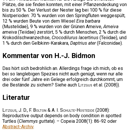
Plätze, die sie finden konnten, mit einer Pflanzendeckung von
bis zu 50 %. Der Verlust der Nester lag bei 100 % für diese
Nistperioden: 70 % wurden von den Springfluten weggespült,
12 % wurden Beute von dem Wiesel
Eira barbara
(Mustelidae), 9 % wurden von der Grünen Ameive,
Ameiva
ameiva
(Teiidae) zerstört, 5 % durch Menschen, 2 % durch die
Krokodilschwanzechse,
Crocodilurus lacertinus
(Teiidae), und
1 % durch den Gelbkinn-Karakara,
Daptrius ater
(Falconidae).
Kommentar von H.-J. Bidmon
Das hört sich bedrohlich an. Allerdings frage ich mich, ob es
bei so langlebigen Spezies nicht auch genügt, wenn nur alle
drei oder fünf Jahre ein Gelege erfolgreich durchkommt, um
die Bestände zu sichern? Siehe auch
Litzgus
et al. (2008)).
Literatur
Litzgus, J. D., F. Bolton & A. I. Schulte-Hostedde
(2008):
Reproductive output depends on body condition in spotted
Turtles (
Clemmys guttata
). – Copeia 2008(1): 86-92 oder
Abstract-Archiv
.