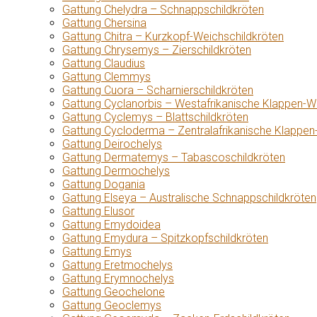
Gattung Chelydra – Schnappschildkröten
Gattung Chersina
Gattung Chitra – Kurzkopf-Weichschildkröten
Gattung Chrysemys – Zierschildkröten
Gattung Claudius
Gattung Clemmys
Gattung Cuora – Scharnierschildkröten
Gattung Cyclanorbis – Westafrikanische Klappen-W
Gattung Cyclemys – Blattschildkröten
Gattung Cycloderma – Zentralafrikanische Klappen
Gattung Deirochelys
Gattung Dermatemys – Tabascoschildkröten
Gattung Dermochelys
Gattung Dogania
Gattung Elseya – Australische Schnappschildkröten
Gattung Elusor
Gattung Emydoidea
Gattung Emydura – Spitzkopfschildkröten
Gattung Emys
Gattung Eretmochelys
Gattung Erymnochelys
Gattung Geochelone
Gattung Geoclemys