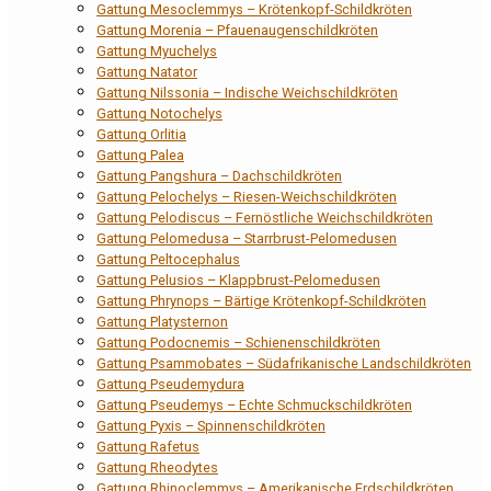
Gattung Mesoclemmys – Krötenkopf-Schildkröten
Gattung Morenia – Pfauenaugenschildkröten
Gattung Myuchelys
Gattung Natator
Gattung Nilssonia – Indische Weichschildkröten
Gattung Notochelys
Gattung Orlitia
Gattung Palea
Gattung Pangshura – Dachschildkröten
Gattung Pelochelys – Riesen-Weichschildkröten
Gattung Pelodiscus – Fernöstliche Weichschildkröten
Gattung Pelomedusa – Starrbrust-Pelomedusen
Gattung Peltocephalus
Gattung Pelusios – Klappbrust-Pelomedusen
Gattung Phrynops – Bärtige Krötenkopf-Schildkröten
Gattung Platysternon
Gattung Podocnemis – Schienenschildkröten
Gattung Psammobates – Südafrikanische Landschildkröten
Gattung Pseudemydura
Gattung Pseudemys – Echte Schmuckschildkröten
Gattung Pyxis – Spinnenschildkröten
Gattung Rafetus
Gattung Rheodytes
Gattung Rhinoclemmys – Amerikanische Erdschildkröten