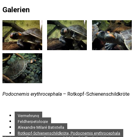
Galerien
Podocnemis erythrocephala
– Rotkopf-Schienenschildkröte
Vermehrung
Feldherpetologie
Alexandre Milaré Batistella
Rotkopf-Schienenschildkröte, Podocnemis erythrocephala