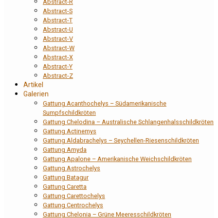
Abstract-R
Abstract-S
Abstract-T
Abstract-U
Abstract-V
Abstract-W
Abstract-X
Abstract-Y
Abstract-Z
Artikel
Galerien
Gattung Acanthochelys – Südamerikanische
Sumpfschildkröten
Gattung Chelodina – Australische Schlangenhalsschildkröten
Gattung Actinemys
Gattung Aldabrachelys – Seychellen-Riesenschildkröten
Gattung Amyda
Gattung Apalone – Amerikanische Weichschildkröten
Gattung Astrochelys
Gattung Batagur
Gattung Caretta
Gattung Carettochelys
Gattung Centrochelys
Gattung Chelonia – Grüne Meeresschildkröten