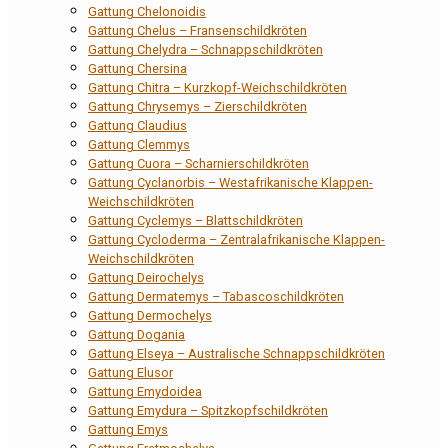
Gattung Chelonoidis
Gattung Chelus – Fransenschildkröten
Gattung Chelydra – Schnappschildkröten
Gattung Chersina
Gattung Chitra – Kurzkopf-Weichschildkröten
Gattung Chrysemys – Zierschildkröten
Gattung Claudius
Gattung Clemmys
Gattung Cuora – Scharnierschildkröten
Gattung Cyclanorbis – Westafrikanische Klappen-
Weichschildkröten
Gattung Cyclemys – Blattschildkröten
Gattung Cycloderma – Zentralafrikanische Klappen-
Weichschildkröten
Gattung Deirochelys
Gattung Dermatemys – Tabascoschildkröten
Gattung Dermochelys
Gattung Dogania
Gattung Elseya – Australische Schnappschildkröten
Gattung Elusor
Gattung Emydoidea
Gattung Emydura – Spitzkopfschildkröten
Gattung Emys