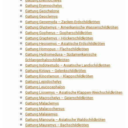
Gattung Eretmochelys
Gattung Erymnochelys
Gattung Geochelone
Gattung Geoclemys
Gattung Geoemyda – Zacken-Erdschildkröten
Gattung Glyptemys – Amerikanische Wasserschildkröten
Gattung Gopherus – Gopherschildkröten
Gattung Graptemys – Höckerschildkröten
Gattung Heosemys – Asiatische Erdschildkröten
Gattung Homopus – Flachschildkröten
Gattung Hydromedusa – Südamerikanische
Schlangenhalsschildkröten
Gattung Indotestudo – Asiatische Landschildkröten
Gattung Kinixys – Gelenkschildkröten
Gattung Kinosternon – Klappschildkröten
Gattung Lepidochelys
Gattung Leucocephalon
Gattung Lissemys – Asiatische Klappen-Weichschildkröten
Gattung Macrochelys – Geierschildkröten
Gattung Malaclemys
Gattung Malacochersus
Gattung Malayemys
Gattung Manouria – Asiatische Waldschildkröten
Gattung Mauremys – Bachschildkröten