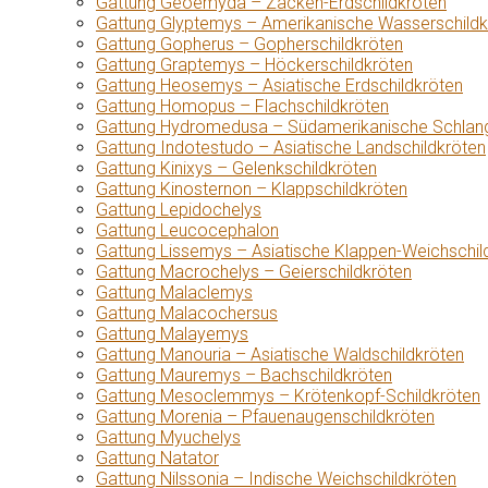
Gattung Geoemyda – Zacken-Erdschildkröten
Gattung Glyptemys – Amerikanische Wasserschildk
Gattung Gopherus – Gopherschildkröten
Gattung Graptemys – Höckerschildkröten
Gattung Heosemys – Asiatische Erdschildkröten
Gattung Homopus – Flachschildkröten
Gattung Hydromedusa – Südamerikanische Schlang
Gattung Indotestudo – Asiatische Landschildkröten
Gattung Kinixys – Gelenkschildkröten
Gattung Kinosternon – Klappschildkröten
Gattung Lepidochelys
Gattung Leucocephalon
Gattung Lissemys – Asiatische Klappen-Weichschil
Gattung Macrochelys – Geierschildkröten
Gattung Malaclemys
Gattung Malacochersus
Gattung Malayemys
Gattung Manouria – Asiatische Waldschildkröten
Gattung Mauremys – Bachschildkröten
Gattung Mesoclemmys – Krötenkopf-Schildkröten
Gattung Morenia – Pfauenaugenschildkröten
Gattung Myuchelys
Gattung Natator
Gattung Nilssonia – Indische Weichschildkröten