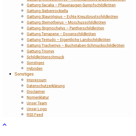
Gattung Sacalia – Pfauenaugen-Sumpfschildkröten
Gattung Siebenrockiella
Gattung Staurotypus – Echte Kreuzbrustschildkröten
Gattung Sternotherus – Moschusschildkröten
Gattung Stigmochelys – Pantherschildkröten
Gattung Terrapene – Dosenschildkröten
Gattung Testudo – Eigentliche Landschildkröten
Gattung Trachemys – Buchstaben-Schmuckschildkröten
Gattung Trionyx
Schildkrötenschmuck
Sonstiges
Hybriden
Sonstiges
Impressum
Datenschutzerklärung
Disclaimer
Nomenklatur
Unser Team
Unser Logo
RSS Feed