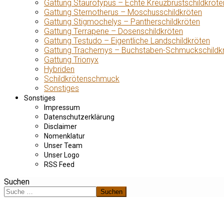
Gattung Staurotypus – Echte Kreuzbrustschildkröte
Gattung Sternotherus – Moschusschildkröten
Gattung Stigmochelys – Pantherschildkröten
Gattung Terrapene – Dosenschildkröten
Gattung Testudo – Eigentliche Landschildkröten
Gattung Trachemys – Buchstaben-Schmuckschildk
Gattung Trionyx
Hybriden
Schildkrötenschmuck
Sonstiges
Sonstiges
Impressum
Datenschutzerklärung
Disclaimer
Nomenklatur
Unser Team
Unser Logo
RSS Feed
Suchen
Suchen