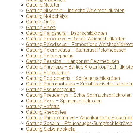
Gattung Natator
Gattung Nilssonia – Indische Weichschildkröten
Gattung Notochelys
Gattung Orlitia
Gattung Palea
Gattung Pangshura – Dachschildkröten
Gattung Pelochelys – Riesen-Weichschildkröten
Gattung Pelodiscus – Fernöstliche Weichschildkröt
Gattung Pelomedusa – Starrbrust-Pelomedusen
Gattung Peltocephalus
Gattung Pelusios – Klappbrust-Pelomedusen
Gattung Phrynops – Bärtige Krötenkopf-Schildkröt
Gattung Platysternon
Gattung Podocnemis – Schienenschildkröten
Gattung Psammobates – Südafrikanische Landschi
Gattung Pseudemydura
Gattung Pseudemys – Echte Schmuckschildkröten
Gattung Pyxis – Spinnenschildkröten
Gattung Rafetus
Gattung Rheodytes
Gattung Rhinoclemmys – Amerikanische Erdschildk
Gattung Sacalia – Pfauenaugen-Sumpfschildkröten
Gattung Siebenrockiella