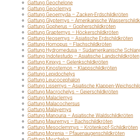
Gattung Geochelone
Gattung Geoclemys
Gattung Geoemyda – Zacken-Erdschildkröten
Gattung Glyptemys – Amerikanische Wasserschildk
Gattung Gopherus – Gopherschildkröten
Gattung Graptemys – Höckerschildkröten
Gattung Heosemys – Asiatische Erdschildkröten
Gattung Homopus – Flachschildkröten
Gattung Hydromedusa – Südamerikanische Schlang
Gattung Indotestudo – Asiatische Landschildkröten
Gattung Kinixys – Gelenkschildkröten
Gattung Kinosternon – Klappschildkröten
Gattung Lepidochelys
Gattung Leucocephalon
Gattung Lissemys – Asiatische Klappen-Weichschil
Gattung Macrochelys – Geierschildkröten
Gattung Malaclemys
Gattung Malacochersus
Gattung Malayemys
Gattung Manouria – Asiatische Waldschildkröten
Gattung Mauremys – Bachschildkröten
Gattung Mesoclemmys – Krötenkopf-Schildkröten
Gattung Morenia – Pfauenaugenschildkröten
Gattung Myuchelys