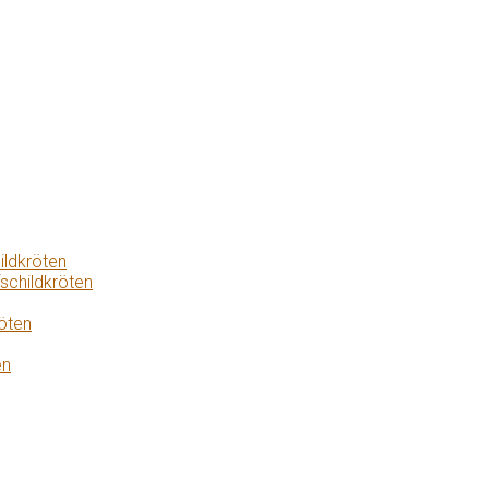
ildkröten
schildkröten
öten
en