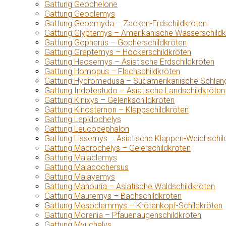
Gattung Geochelone
Gattung Geoclemys
Gattung Geoemyda – Zacken-Erdschildkröten
Gattung Glyptemys – Amerikanische Wasserschildk
Gattung Gopherus – Gopherschildkröten
Gattung Graptemys – Höckerschildkröten
Gattung Heosemys – Asiatische Erdschildkröten
Gattung Homopus – Flachschildkröten
Gattung Hydromedusa – Südamerikanische Schlang
Gattung Indotestudo – Asiatische Landschildkröten
Gattung Kinixys – Gelenkschildkröten
Gattung Kinosternon – Klappschildkröten
Gattung Lepidochelys
Gattung Leucocephalon
Gattung Lissemys – Asiatische Klappen-Weichschil
Gattung Macrochelys – Geierschildkröten
Gattung Malaclemys
Gattung Malacochersus
Gattung Malayemys
Gattung Manouria – Asiatische Waldschildkröten
Gattung Mauremys – Bachschildkröten
Gattung Mesoclemmys – Krötenkopf-Schildkröten
Gattung Morenia – Pfauenaugenschildkröten
Gattung Myuchelys