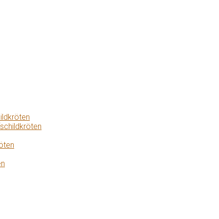
ildkröten
schildkröten
öten
en