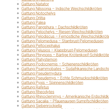
Gattung Natator
Gattung Nilssonia – Indische Weichschildkröten
Gattung Notochelys
Gattung Orlitia
Gattung Palea
Gattung Pangshura – Dachschildkröten
Gattung Pelochelys – Riesen-Weichschildkröten
Gattung Pelodiscus – Fernöstliche Weichschildkröt
Gattung Pelomedusa – Starrbrust-Pelomedusen
Gattung Peltocephalus
Gattung Pelusios – Klappbrust-Pelomedusen
Gattung Phrynops – Bärtige Krötenkopf-Schildkröt
Gattung Platysternon
Gattung Podocnemis – Schienenschildkröten
Gattung Psammobates – Südafrikanische Landschi
Gattung Pseudemydura
Gattung Pseudemys – Echte Schmuckschildkröten
Gattung Pyxis – Spinnenschildkröten
Gattung Rafetus
Gattung Rheodytes
Gattung Rhinoclemmys – Amerikanische Erdschildk
Gattung Sacalia – Pfauenaugen-Sumpfschildkröten
Gattung Siebenrockiella