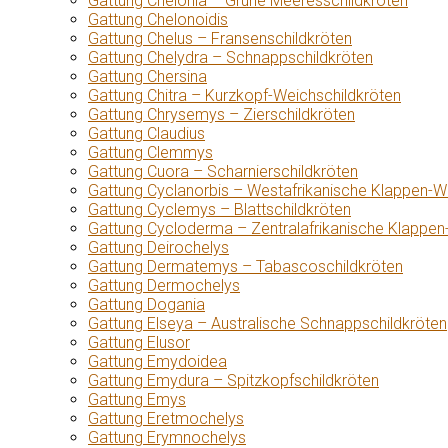
Gattung Chelonia – Grüne Meeresschildkröten
Gattung Chelonoidis
Gattung Chelus – Fransenschildkröten
Gattung Chelydra – Schnappschildkröten
Gattung Chersina
Gattung Chitra – Kurzkopf-Weichschildkröten
Gattung Chrysemys – Zierschildkröten
Gattung Claudius
Gattung Clemmys
Gattung Cuora – Scharnierschildkröten
Gattung Cyclanorbis – Westafrikanische Klappen-W
Gattung Cyclemys – Blattschildkröten
Gattung Cycloderma – Zentralafrikanische Klappen
Gattung Deirochelys
Gattung Dermatemys – Tabascoschildkröten
Gattung Dermochelys
Gattung Dogania
Gattung Elseya – Australische Schnappschildkröten
Gattung Elusor
Gattung Emydoidea
Gattung Emydura – Spitzkopfschildkröten
Gattung Emys
Gattung Eretmochelys
Gattung Erymnochelys