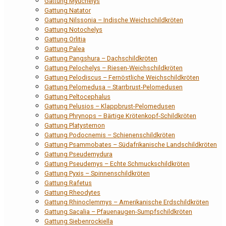
Gattung Myuchelys
Gattung Natator
Gattung Nilssonia – Indische Weichschildkröten
Gattung Notochelys
Gattung Orlitia
Gattung Palea
Gattung Pangshura – Dachschildkröten
Gattung Pelochelys – Riesen-Weichschildkröten
Gattung Pelodiscus – Fernöstliche Weichschildkröten
Gattung Pelomedusa – Starrbrust-Pelomedusen
Gattung Peltocephalus
Gattung Pelusios – Klappbrust-Pelomedusen
Gattung Phrynops – Bärtige Krötenkopf-Schildkröten
Gattung Platysternon
Gattung Podocnemis – Schienenschildkröten
Gattung Psammobates – Südafrikanische Landschildkröten
Gattung Pseudemydura
Gattung Pseudemys – Echte Schmuckschildkröten
Gattung Pyxis – Spinnenschildkröten
Gattung Rafetus
Gattung Rheodytes
Gattung Rhinoclemmys – Amerikanische Erdschildkröten
Gattung Sacalia – Pfauenaugen-Sumpfschildkröten
Gattung Siebenrockiella