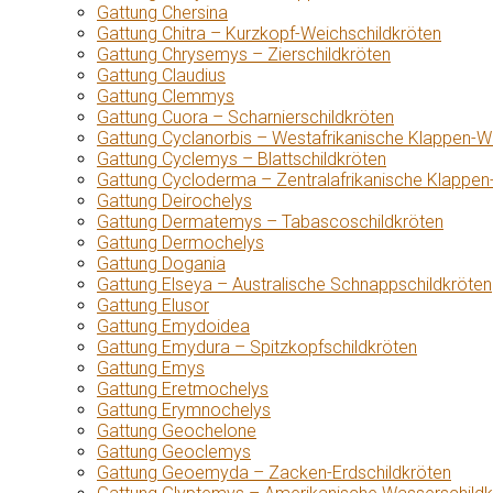
Gattung Chersina
Gattung Chitra – Kurzkopf-Weichschildkröten
Gattung Chrysemys – Zierschildkröten
Gattung Claudius
Gattung Clemmys
Gattung Cuora – Scharnierschildkröten
Gattung Cyclanorbis – Westafrikanische Klappen-W
Gattung Cyclemys – Blattschildkröten
Gattung Cycloderma – Zentralafrikanische Klappen
Gattung Deirochelys
Gattung Dermatemys – Tabascoschildkröten
Gattung Dermochelys
Gattung Dogania
Gattung Elseya – Australische Schnappschildkröten
Gattung Elusor
Gattung Emydoidea
Gattung Emydura – Spitzkopfschildkröten
Gattung Emys
Gattung Eretmochelys
Gattung Erymnochelys
Gattung Geochelone
Gattung Geoclemys
Gattung Geoemyda – Zacken-Erdschildkröten