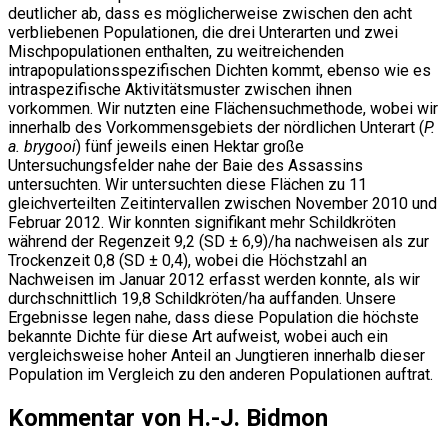
deutlicher ab, dass es möglicherweise zwischen den acht
verbliebenen Populationen, die drei Unterarten und zwei
Mischpopulationen enthalten, zu weitreichenden
intrapopulationsspezifischen Dichten kommt, ebenso wie es
intraspezifische Aktivitätsmuster zwischen ihnen
vorkommen. Wir nutzten eine Flächensuchmethode, wobei wir
innerhalb des Vorkommensgebiets der nördlichen Unterart (
P.
a. brygooi
) fünf jeweils einen Hektar große
Untersuchungsfelder nahe der Baie des Assassins
untersuchten. Wir untersuchten diese Flächen zu 11
gleichverteilten Zeitintervallen zwischen November 2010 und
Februar 2012. Wir konnten signifikant mehr Schildkröten
während der Regenzeit 9,2 (SD ± 6,9)/ha nachweisen als zur
Trockenzeit 0,8 (SD ± 0,4), wobei die Höchstzahl an
Nachweisen im Januar 2012 erfasst werden konnte, als wir
durchschnittlich 19,8 Schildkröten/ha auffanden. Unsere
Ergebnisse legen nahe, dass diese Population die höchste
bekannte Dichte für diese Art aufweist, wobei auch ein
vergleichsweise hoher Anteil an Jungtieren innerhalb dieser
Population im Vergleich zu den anderen Populationen auftrat.
Kommentar von H.-J. Bidmon