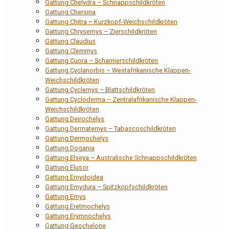
Gattung Chelydra – Schnappschildkröten
Gattung Chersina
Gattung Chitra – Kurzkopf-Weichschildkröten
Gattung Chrysemys – Zierschildkröten
Gattung Claudius
Gattung Clemmys
Gattung Cuora – Scharnierschildkröten
Gattung Cyclanorbis – Westafrikanische Klappen-
Weichschildkröten
Gattung Cyclemys – Blattschildkröten
Gattung Cycloderma – Zentralafrikanische Klappen-
Weichschildkröten
Gattung Deirochelys
Gattung Dermatemys – Tabascoschildkröten
Gattung Dermochelys
Gattung Dogania
Gattung Elseya – Australische Schnappschildkröten
Gattung Elusor
Gattung Emydoidea
Gattung Emydura – Spitzkopfschildkröten
Gattung Emys
Gattung Eretmochelys
Gattung Erymnochelys
Gattung Geochelone