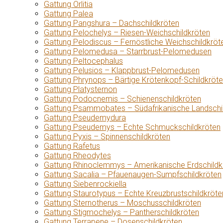
Gattung Orlitia
Gattung Palea
Gattung Pangshura – Dachschildkröten
Gattung Pelochelys – Riesen-Weichschildkröten
Gattung Pelodiscus – Fernöstliche Weichschildkröt
Gattung Pelomedusa – Starrbrust-Pelomedusen
Gattung Peltocephalus
Gattung Pelusios – Klappbrust-Pelomedusen
Gattung Phrynops – Bärtige Krötenkopf-Schildkröt
Gattung Platysternon
Gattung Podocnemis – Schienenschildkröten
Gattung Psammobates – Südafrikanische Landschi
Gattung Pseudemydura
Gattung Pseudemys – Echte Schmuckschildkröten
Gattung Pyxis – Spinnenschildkröten
Gattung Rafetus
Gattung Rheodytes
Gattung Rhinoclemmys – Amerikanische Erdschildk
Gattung Sacalia – Pfauenaugen-Sumpfschildkröten
Gattung Siebenrockiella
Gattung Staurotypus – Echte Kreuzbrustschildkröte
Gattung Sternotherus – Moschusschildkröten
Gattung Stigmochelys – Pantherschildkröten
Gattung Terrapene – Dosenschildkröten