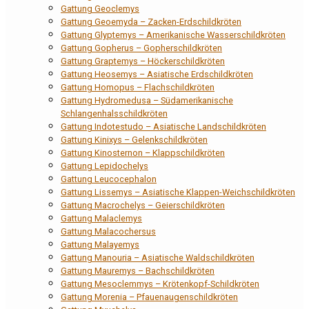
Gattung Geoclemys
Gattung Geoemyda – Zacken-Erdschildkröten
Gattung Glyptemys – Amerikanische Wasserschildkröten
Gattung Gopherus – Gopherschildkröten
Gattung Graptemys – Höckerschildkröten
Gattung Heosemys – Asiatische Erdschildkröten
Gattung Homopus – Flachschildkröten
Gattung Hydromedusa – Südamerikanische
Schlangenhalsschildkröten
Gattung Indotestudo – Asiatische Landschildkröten
Gattung Kinixys – Gelenkschildkröten
Gattung Kinosternon – Klappschildkröten
Gattung Lepidochelys
Gattung Leucocephalon
Gattung Lissemys – Asiatische Klappen-Weichschildkröten
Gattung Macrochelys – Geierschildkröten
Gattung Malaclemys
Gattung Malacochersus
Gattung Malayemys
Gattung Manouria – Asiatische Waldschildkröten
Gattung Mauremys – Bachschildkröten
Gattung Mesoclemmys – Krötenkopf-Schildkröten
Gattung Morenia – Pfauenaugenschildkröten