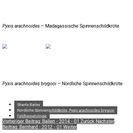
Pyxis arachnoides
– Madagassische Spinnenschildkröte
Pyxis arachnoides brygooi
– Nördliche Spinnenschildkröte
Shanta Barley
Nördliche Spinnenschildkröte, Pyxis arachnoides brygooi
Feldherpetologie
Vorheriger Beitrag: Ballen - 2014 - 01
Zurück
Nächster
Beitrag: Bernhard - 2012 - 01
Weiter