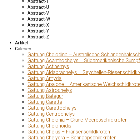
Abstract-T
Abstract-U
Abstract-V
Abstract-W
Abstract-X
Abstract-Y
Abstract-Z
Artikel
Galerien
Gattung Chelodina – Australische Schlangenhalssch
Gattung Acanthochelys – Südamerikanische Sumpf
Gattung Actinemys
Gattung Aldabrachelys – Seychellen-Riesenschildkr
Gattung Amyda
Gattung Apalone – Amerikanische Weichschildkröt
Gattung Astrochelys
Gattung Batagur
Gattung Caretta
Gattung Carettochelys
Gattung Centrochelys
Gattung Chelonia – Grüne Meeresschildkröten
Gattung Chelonoidis
Gattung Chelus – Fransenschildkröten
Gattung Chelydra – Schnappschildkröten