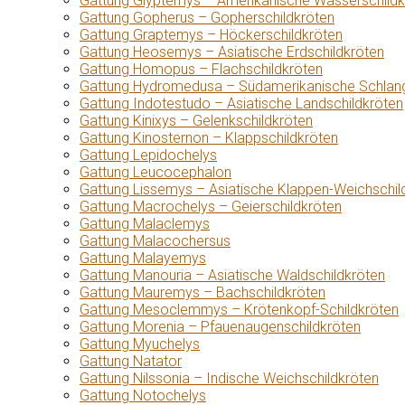
Gattung Glyptemys – Amerikanische Wasserschildk
Gattung Gopherus – Gopherschildkröten
Gattung Graptemys – Höckerschildkröten
Gattung Heosemys – Asiatische Erdschildkröten
Gattung Homopus – Flachschildkröten
Gattung Hydromedusa – Südamerikanische Schlang
Gattung Indotestudo – Asiatische Landschildkröten
Gattung Kinixys – Gelenkschildkröten
Gattung Kinosternon – Klappschildkröten
Gattung Lepidochelys
Gattung Leucocephalon
Gattung Lissemys – Asiatische Klappen-Weichschil
Gattung Macrochelys – Geierschildkröten
Gattung Malaclemys
Gattung Malacochersus
Gattung Malayemys
Gattung Manouria – Asiatische Waldschildkröten
Gattung Mauremys – Bachschildkröten
Gattung Mesoclemmys – Krötenkopf-Schildkröten
Gattung Morenia – Pfauenaugenschildkröten
Gattung Myuchelys
Gattung Natator
Gattung Nilssonia – Indische Weichschildkröten
Gattung Notochelys