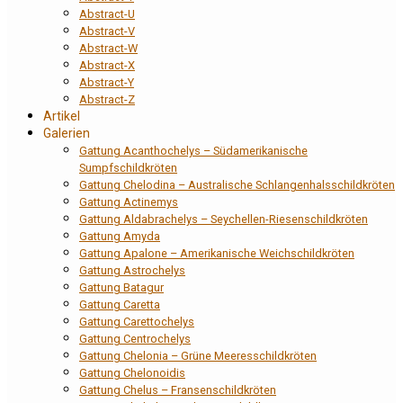
Abstract-U
Abstract-V
Abstract-W
Abstract-X
Abstract-Y
Abstract-Z
Artikel
Galerien
Gattung Acanthochelys – Südamerikanische
Sumpfschildkröten
Gattung Chelodina – Australische Schlangenhalsschildkröten
Gattung Actinemys
Gattung Aldabrachelys – Seychellen-Riesenschildkröten
Gattung Amyda
Gattung Apalone – Amerikanische Weichschildkröten
Gattung Astrochelys
Gattung Batagur
Gattung Caretta
Gattung Carettochelys
Gattung Centrochelys
Gattung Chelonia – Grüne Meeresschildkröten
Gattung Chelonoidis
Gattung Chelus – Fransenschildkröten