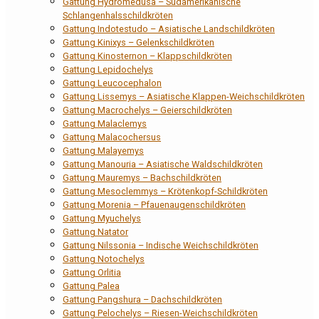
Gattung Hydromedusa – Südamerikanische
Schlangenhalsschildkröten
Gattung Indotestudo – Asiatische Landschildkröten
Gattung Kinixys – Gelenkschildkröten
Gattung Kinosternon – Klappschildkröten
Gattung Lepidochelys
Gattung Leucocephalon
Gattung Lissemys – Asiatische Klappen-Weichschildkröten
Gattung Macrochelys – Geierschildkröten
Gattung Malaclemys
Gattung Malacochersus
Gattung Malayemys
Gattung Manouria – Asiatische Waldschildkröten
Gattung Mauremys – Bachschildkröten
Gattung Mesoclemmys – Krötenkopf-Schildkröten
Gattung Morenia – Pfauenaugenschildkröten
Gattung Myuchelys
Gattung Natator
Gattung Nilssonia – Indische Weichschildkröten
Gattung Notochelys
Gattung Orlitia
Gattung Palea
Gattung Pangshura – Dachschildkröten
Gattung Pelochelys – Riesen-Weichschildkröten