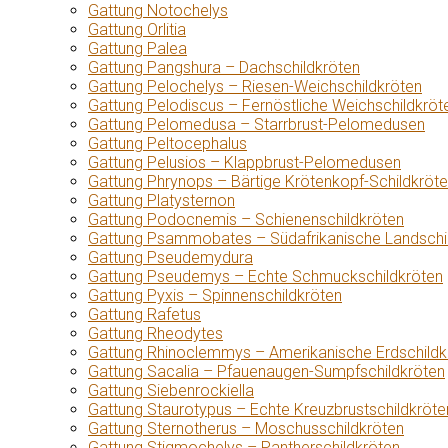
Gattung Notochelys
Gattung Orlitia
Gattung Palea
Gattung Pangshura – Dachschildkröten
Gattung Pelochelys – Riesen-Weichschildkröten
Gattung Pelodiscus – Fernöstliche Weichschildkröt
Gattung Pelomedusa – Starrbrust-Pelomedusen
Gattung Peltocephalus
Gattung Pelusios – Klappbrust-Pelomedusen
Gattung Phrynops – Bärtige Krötenkopf-Schildkröt
Gattung Platysternon
Gattung Podocnemis – Schienenschildkröten
Gattung Psammobates – Südafrikanische Landschi
Gattung Pseudemydura
Gattung Pseudemys – Echte Schmuckschildkröten
Gattung Pyxis – Spinnenschildkröten
Gattung Rafetus
Gattung Rheodytes
Gattung Rhinoclemmys – Amerikanische Erdschildk
Gattung Sacalia – Pfauenaugen-Sumpfschildkröten
Gattung Siebenrockiella
Gattung Staurotypus – Echte Kreuzbrustschildkröte
Gattung Sternotherus – Moschusschildkröten
Gattung Stigmochelys – Pantherschildkröten