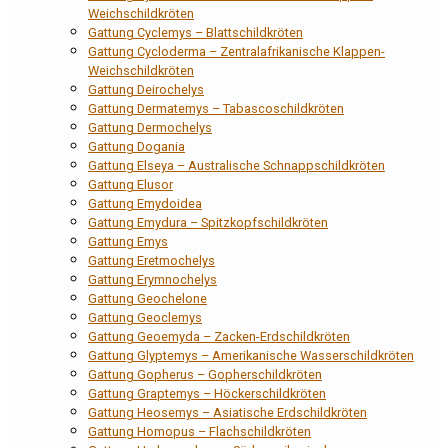
Weichschildkröten
Gattung Cyclemys – Blattschildkröten
Gattung Cycloderma – Zentralafrikanische Klappen-
Weichschildkröten
Gattung Deirochelys
Gattung Dermatemys – Tabascoschildkröten
Gattung Dermochelys
Gattung Dogania
Gattung Elseya – Australische Schnappschildkröten
Gattung Elusor
Gattung Emydoidea
Gattung Emydura – Spitzkopfschildkröten
Gattung Emys
Gattung Eretmochelys
Gattung Erymnochelys
Gattung Geochelone
Gattung Geoclemys
Gattung Geoemyda – Zacken-Erdschildkröten
Gattung Glyptemys – Amerikanische Wasserschildkröten
Gattung Gopherus – Gopherschildkröten
Gattung Graptemys – Höckerschildkröten
Gattung Heosemys – Asiatische Erdschildkröten
Gattung Homopus – Flachschildkröten