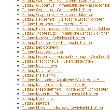
Gattung Geoemyda – Zacken-Erdschildkröten
Gattung Glyptemys – Amerikanische Wasserschildk
Gattung Gopherus – Gopherschildkröten
Gattung Graptemys – Höckerschildkröten
Gattung Heosemys – Asiatische Erdschildkröten
Gattung Homopus – Flachschildkröten
Gattung Hydromedusa – Südamerikanische Schlang
Gattung Indotestudo – Asiatische Landschildkröten
Gattung Kinixys – Gelenkschildkröten
Gattung Kinosternon – Klappschildkröten
Gattung Lepidochelys
Gattung Leucocephalon
Gattung Lissemys – Asiatische Klappen-Weichschil
Gattung Macrochelys – Geierschildkröten
Gattung Malaclemys
Gattung Malacochersus
Gattung Malayemys
Gattung Manouria – Asiatische Waldschildkröten
Gattung Mauremys – Bachschildkröten
Gattung Mesoclemmys – Krötenkopf-Schildkröten
Gattung Morenia – Pfauenaugenschildkröten
Gattung Myuchelys
Gattung Natator
Gattung Nilssonia – Indische Weichschildkröten