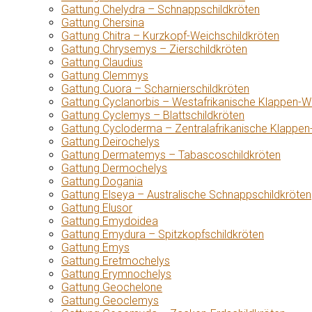
Gattung Chelydra – Schnappschildkröten
Gattung Chersina
Gattung Chitra – Kurzkopf-Weichschildkröten
Gattung Chrysemys – Zierschildkröten
Gattung Claudius
Gattung Clemmys
Gattung Cuora – Scharnierschildkröten
Gattung Cyclanorbis – Westafrikanische Klappen-W
Gattung Cyclemys – Blattschildkröten
Gattung Cycloderma – Zentralafrikanische Klappen
Gattung Deirochelys
Gattung Dermatemys – Tabascoschildkröten
Gattung Dermochelys
Gattung Dogania
Gattung Elseya – Australische Schnappschildkröten
Gattung Elusor
Gattung Emydoidea
Gattung Emydura – Spitzkopfschildkröten
Gattung Emys
Gattung Eretmochelys
Gattung Erymnochelys
Gattung Geochelone
Gattung Geoclemys