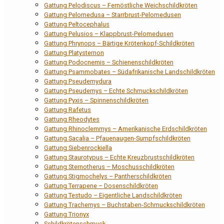
Gattung Pelodiscus – Fernöstliche Weichschildkröten
Gattung Pelomedusa – Starrbrust-Pelomedusen
Gattung Peltocephalus
Gattung Pelusios – Klappbrust-Pelomedusen
Gattung Phrynops – Bärtige Krötenkopf-Schildkröten
Gattung Platysternon
Gattung Podocnemis – Schienenschildkröten
Gattung Psammobates – Südafrikanische Landschildkröten
Gattung Pseudemydura
Gattung Pseudemys – Echte Schmuckschildkröten
Gattung Pyxis – Spinnenschildkröten
Gattung Rafetus
Gattung Rheodytes
Gattung Rhinoclemmys – Amerikanische Erdschildkröten
Gattung Sacalia – Pfauenaugen-Sumpfschildkröten
Gattung Siebenrockiella
Gattung Staurotypus – Echte Kreuzbrustschildkröten
Gattung Sternotherus – Moschusschildkröten
Gattung Stigmochelys – Pantherschildkröten
Gattung Terrapene – Dosenschildkröten
Gattung Testudo – Eigentliche Landschildkröten
Gattung Trachemys – Buchstaben-Schmuckschildkröten
Gattung Trionyx
Schildkrötenschmuck