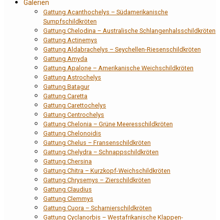
Galerien
Gattung Acanthochelys – Südamerikanische
Sumpfschildkröten
Gattung Chelodina – Australische Schlangenhalsschildkröten
Gattung Actinemys
Gattung Aldabrachelys – Seychellen-Riesenschildkröten
Gattung Amyda
Gattung Apalone – Amerikanische Weichschildkröten
Gattung Astrochelys
Gattung Batagur
Gattung Caretta
Gattung Carettochelys
Gattung Centrochelys
Gattung Chelonia – Grüne Meeresschildkröten
Gattung Chelonoidis
Gattung Chelus – Fransenschildkröten
Gattung Chelydra – Schnappschildkröten
Gattung Chersina
Gattung Chitra – Kurzkopf-Weichschildkröten
Gattung Chrysemys – Zierschildkröten
Gattung Claudius
Gattung Clemmys
Gattung Cuora – Scharnierschildkröten
Gattung Cyclanorbis – Westafrikanische Klappen-