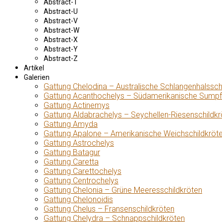
Abstract-T
Abstract-U
Abstract-V
Abstract-W
Abstract-X
Abstract-Y
Abstract-Z
Artikel
Galerien
Gattung Chelodina – Australische Schlangenhalssch
Gattung Acanthochelys – Südamerikanische Sumpf
Gattung Actinemys
Gattung Aldabrachelys – Seychellen-Riesenschildkr
Gattung Amyda
Gattung Apalone – Amerikanische Weichschildkröt
Gattung Astrochelys
Gattung Batagur
Gattung Caretta
Gattung Carettochelys
Gattung Centrochelys
Gattung Chelonia – Grüne Meeresschildkröten
Gattung Chelonoidis
Gattung Chelus – Fransenschildkröten
Gattung Chelydra – Schnappschildkröten