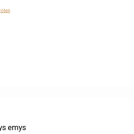
röten
ys emys