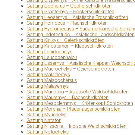
Gattung Glyptemys – Amerikanische Wasserschildk
Gattung Gopherus – Gopherschildkröten
Gattung Graptemys – Höckerschildkröten
Gattung Heosemys – Asiatische Erdschildkröten
Gattung Homopus – Flachschildkröten
Gattung Hydromedusa – Südamerikanische Schlang
Gattung Indotestudo – Asiatische Landschildkröten
Gattung Kinixys – Gelenkschildkröten
Gattung Kinosternon – Klappschildkröten
Gattung Lepidochelys
Gattung Leucocephalon
Gattung Lissemys – Asiatische Klappen-Weichschil
Gattung Macrochelys – Geierschildkröten
Gattung Malaclemys
Gattung Malacochersus
Gattung Malayemys
Gattung Manouria – Asiatische Waldschildkröten
Gattung Mauremys – Bachschildkröten
Gattung Mesoclemmys – Krötenkopf-Schildkröten
Gattung Morenia – Pfauenaugenschildkröten
Gattung Myuchelys
Gattung Natator
Gattung Nilssonia – Indische Weichschildkröten
Gattung Notochelys