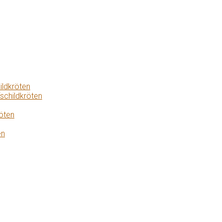
ildkröten
schildkröten
öten
en