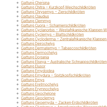
Gattung Chersina
Gattung Chitra – Kurzkopf-Weichschildkröten
Gattung Chrysemys – Zierschildkröten
Gattung Claudius
Gattung Clemmys
Gattung Cuora – Scharnierschildkröten
Gattung Cyclanorbis – Westafrikanische Klappen-W
Gattung Cyclemys – Blattschildkröten
Gattung Cycloderma – Zentralafrikanische Klappen
Gattung Deirochelys
Gattung Dermatemys – Tabascoschildkröten
Gattung Dermochelys
Gattung Dogania
Gattung Elseya – Australische Schnappschildkröten
Gattung Elusor
Gattung Emydoidea
Gattung Emydura – Spitzkopfschildkröten
Gattung Emys
Gattung Eretmochelys
Gattung Erymnochelys
Gattung Geochelone
Gattung Geoclemys
Gattung Geoemyda – Zacken-Erdschildkröten