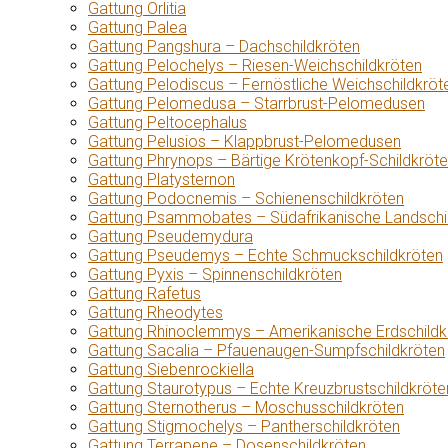
Gattung Orlitia
Gattung Palea
Gattung Pangshura – Dachschildkröten
Gattung Pelochelys – Riesen-Weichschildkröten
Gattung Pelodiscus – Fernöstliche Weichschildkröt
Gattung Pelomedusa – Starrbrust-Pelomedusen
Gattung Peltocephalus
Gattung Pelusios – Klappbrust-Pelomedusen
Gattung Phrynops – Bärtige Krötenkopf-Schildkröt
Gattung Platysternon
Gattung Podocnemis – Schienenschildkröten
Gattung Psammobates – Südafrikanische Landschi
Gattung Pseudemydura
Gattung Pseudemys – Echte Schmuckschildkröten
Gattung Pyxis – Spinnenschildkröten
Gattung Rafetus
Gattung Rheodytes
Gattung Rhinoclemmys – Amerikanische Erdschildk
Gattung Sacalia – Pfauenaugen-Sumpfschildkröten
Gattung Siebenrockiella
Gattung Staurotypus – Echte Kreuzbrustschildkröte
Gattung Sternotherus – Moschusschildkröten
Gattung Stigmochelys – Pantherschildkröten
Gattung Terrapene – Dosenschildkröten