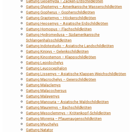
Gattung Geoemyda – Zacken-Erdschildkröten
Gattung Glyptemys – Amerikanische Wasserschildkröten
Gattung Gopherus – Gopherschildkröten
Gattung Graptemys – Höckerschildkröten
Gattung Heosemys – Asiatische Erdschildkröten
Gattung Homopus – Flachschildkröten
Gattung Hydromedusa – Südamerikanische
Schlangenhalsschildkröten
Gattung Indotestudo – Asiatische Landschildkröten
Gattung Kinixys – Gelenkschildkröten
Gattung Kinosternon – Klappschildkröten
Gattung Lepidochelys
Gattung Leucocephalon
Gattung Lissemys – Asiatische Klappen-Weichschildkröten
Gattung Macrochelys – Geierschildkröten
Gattung Malaclemys
Gattung Malacochersus
Gattung Malayemys
Gattung Manouria – Asiatische Waldschildkröten
Gattung Mauremys – Bachschildkröten
Gattung Mesoclemmys – Krötenkopf-Schildkröten
Gattung Morenia – Pfauenaugenschildkröten
Gattung Myuchelys
Gattung Natator