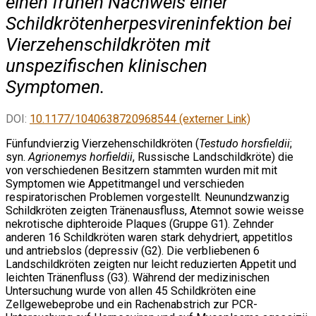
einen frühen Nachweis einer
Schildkrötenherpesvireninfektion bei
Vierzehenschildkröten mit
unspezifischen klinischen
Symptomen.
DOI:
10.1177/1040638720968544 (externer Link)
Fünfundvierzig Vierzehenschildkröten (
Testudo horsfieldii
;
syn.
Agrionemys horfieldii
, Russische Landschildkröte) die
von verschiedenen Besitzern stammten wurden mit mit
Symptomen wie Appetitmangel und verschieden
respiratorischen Problemen vorgestellt. Neunundzwanzig
Schildkröten zeigten Tränenausfluss, Atemnot sowie weisse
nekrotische diphteroide Plaques (Gruppe G1). Zehnder
anderen 16 Schildkröten waren stark dehydriert, appetitlos
und antriebslos (depressiv (G2). Die verbliebenen 6
Landschildkröten zeigten nur leicht reduzierten Appetit und
leichten Tränenfluss (G3). Während der medizinischen
Untersuchung wurde von allen 45 Schildkröten eine
Zellgewebeprobe und ein Rachenabstrich zur PCR-