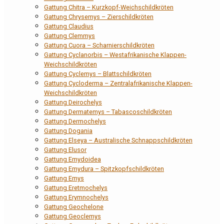
Gattung Chitra – Kurzkopf-Weichschildkröten
Gattung Chrysemys – Zierschildkröten
Gattung Claudius
Gattung Clemmys
Gattung Cuora – Scharnierschildkröten
Gattung Cyclanorbis – Westafrikanische Klappen-
Weichschildkröten
Gattung Cyclemys – Blattschildkröten
Gattung Cycloderma – Zentralafrikanische Klappen-
Weichschildkröten
Gattung Deirochelys
Gattung Dermatemys – Tabascoschildkröten
Gattung Dermochelys
Gattung Dogania
Gattung Elseya – Australische Schnappschildkröten
Gattung Elusor
Gattung Emydoidea
Gattung Emydura – Spitzkopfschildkröten
Gattung Emys
Gattung Eretmochelys
Gattung Erymnochelys
Gattung Geochelone
Gattung Geoclemys