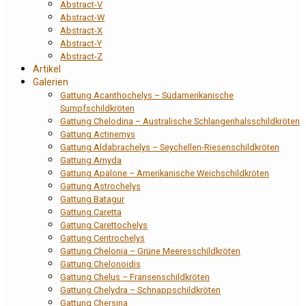
Abstract-V
Abstract-W
Abstract-X
Abstract-Y
Abstract-Z
Artikel
Galerien
Gattung Acanthochelys – Südamerikanische
Sumpfschildkröten
Gattung Chelodina – Australische Schlangenhalsschildkröten
Gattung Actinemys
Gattung Aldabrachelys – Seychellen-Riesenschildkröten
Gattung Amyda
Gattung Apalone – Amerikanische Weichschildkröten
Gattung Astrochelys
Gattung Batagur
Gattung Caretta
Gattung Carettochelys
Gattung Centrochelys
Gattung Chelonia – Grüne Meeresschildkröten
Gattung Chelonoidis
Gattung Chelus – Fransenschildkröten
Gattung Chelydra – Schnappschildkröten
Gattung Chersina