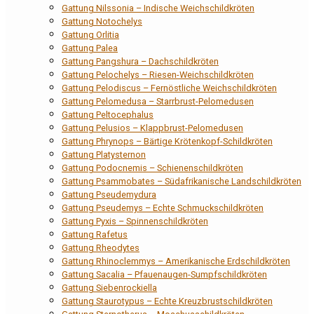
Gattung Nilssonia – Indische Weichschildkröten
Gattung Notochelys
Gattung Orlitia
Gattung Palea
Gattung Pangshura – Dachschildkröten
Gattung Pelochelys – Riesen-Weichschildkröten
Gattung Pelodiscus – Fernöstliche Weichschildkröten
Gattung Pelomedusa – Starrbrust-Pelomedusen
Gattung Peltocephalus
Gattung Pelusios – Klappbrust-Pelomedusen
Gattung Phrynops – Bärtige Krötenkopf-Schildkröten
Gattung Platysternon
Gattung Podocnemis – Schienenschildkröten
Gattung Psammobates – Südafrikanische Landschildkröten
Gattung Pseudemydura
Gattung Pseudemys – Echte Schmuckschildkröten
Gattung Pyxis – Spinnenschildkröten
Gattung Rafetus
Gattung Rheodytes
Gattung Rhinoclemmys – Amerikanische Erdschildkröten
Gattung Sacalia – Pfauenaugen-Sumpfschildkröten
Gattung Siebenrockiella
Gattung Staurotypus – Echte Kreuzbrustschildkröten