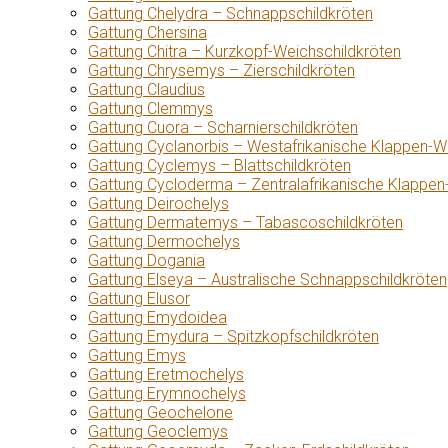
Gattung Chelydra – Schnappschildkröten
Gattung Chersina
Gattung Chitra – Kurzkopf-Weichschildkröten
Gattung Chrysemys – Zierschildkröten
Gattung Claudius
Gattung Clemmys
Gattung Cuora – Scharnierschildkröten
Gattung Cyclanorbis – Westafrikanische Klappen-W
Gattung Cyclemys – Blattschildkröten
Gattung Cycloderma – Zentralafrikanische Klappen
Gattung Deirochelys
Gattung Dermatemys – Tabascoschildkröten
Gattung Dermochelys
Gattung Dogania
Gattung Elseya – Australische Schnappschildkröten
Gattung Elusor
Gattung Emydoidea
Gattung Emydura – Spitzkopfschildkröten
Gattung Emys
Gattung Eretmochelys
Gattung Erymnochelys
Gattung Geochelone
Gattung Geoclemys