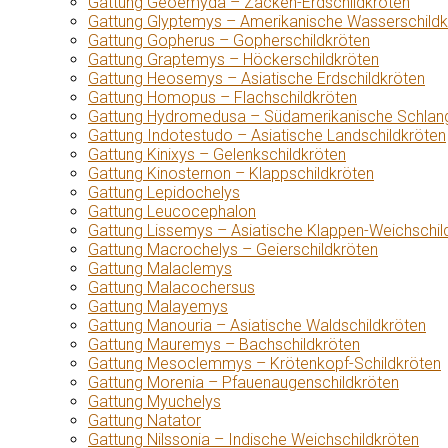
Gattung Geoemyda – Zacken-Erdschildkröten
Gattung Glyptemys – Amerikanische Wasserschildk
Gattung Gopherus – Gopherschildkröten
Gattung Graptemys – Höckerschildkröten
Gattung Heosemys – Asiatische Erdschildkröten
Gattung Homopus – Flachschildkröten
Gattung Hydromedusa – Südamerikanische Schlang
Gattung Indotestudo – Asiatische Landschildkröten
Gattung Kinixys – Gelenkschildkröten
Gattung Kinosternon – Klappschildkröten
Gattung Lepidochelys
Gattung Leucocephalon
Gattung Lissemys – Asiatische Klappen-Weichschil
Gattung Macrochelys – Geierschildkröten
Gattung Malaclemys
Gattung Malacochersus
Gattung Malayemys
Gattung Manouria – Asiatische Waldschildkröten
Gattung Mauremys – Bachschildkröten
Gattung Mesoclemmys – Krötenkopf-Schildkröten
Gattung Morenia – Pfauenaugenschildkröten
Gattung Myuchelys
Gattung Natator
Gattung Nilssonia – Indische Weichschildkröten