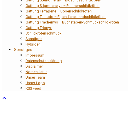
Gattung Sternotherus – Moschusschildkröten
Gattung Stigmochelys – Pantherschildkröten
Gattung Terrapene – Dosenschildkröten
Gattung Testudo – Eigentliche Landschildkröten
Gattung Trachemys – Buchstaben-Schmuckschildkröten
Gattung Trionyx
Schildkrötenschmuck
Sonstiges
Hybriden
Sonstiges
Impressum
Datenschutzerklärung
Disclaimer
Nomenklatur
Unser Team
Unser Logo
RSS Feed