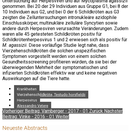
Untersuchung auf Herpesviren und auf Mycoplasma agassizii
genommen. Bei 20 der 29 Individuen aus Gruppe G1, bei 8 der
10 Individuen aus G2, und bei 0 der 6 Schildkröten aus G3
zeigten die Zelluntersuchungen intronukleäre azidophile
Einschlusskörper, multinukläre zelluläre Syncytien sowie
andere durch Herpesviren verursachte Veränderungen. Zudem
waren alle 45 getesteten Schildkröten positiv für
Schildkrötenherpesvirus 1 und 2 erwiesen sich als positiv für
M. agassizii
. Diese vorläufige Studie legt nahe, dass
Vierzehenschildkröten die solchen unspezifischen
Symptomen vorgestellt werden von einem solchen
Gesundheitsscreening profitieren würden, da sie bei der
überwiegenden Mehrheit der symptomatischen und
infizierten Schildkröten effektiv war und keine negativen
Auswirkungen auf die Tiere hatte.
Krankheiten
Vierzehenschildkröte, Testudo horsfieldii
Herpesvirus
Alessandro Vetere
Vorheriger Beitrag: Vamberger - 2017 - 01
Zurück
Nächster
Beitrag: Vinke - 2016 - 01
Weiter
Neueste Abstracts