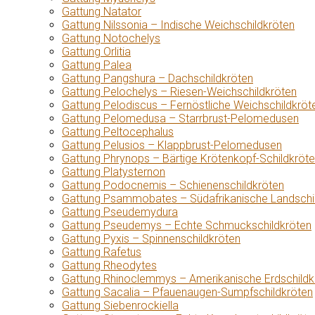
Gattung Natator
Gattung Nilssonia – Indische Weichschildkröten
Gattung Notochelys
Gattung Orlitia
Gattung Palea
Gattung Pangshura – Dachschildkröten
Gattung Pelochelys – Riesen-Weichschildkröten
Gattung Pelodiscus – Fernöstliche Weichschildkröt
Gattung Pelomedusa – Starrbrust-Pelomedusen
Gattung Peltocephalus
Gattung Pelusios – Klappbrust-Pelomedusen
Gattung Phrynops – Bärtige Krötenkopf-Schildkröt
Gattung Platysternon
Gattung Podocnemis – Schienenschildkröten
Gattung Psammobates – Südafrikanische Landschi
Gattung Pseudemydura
Gattung Pseudemys – Echte Schmuckschildkröten
Gattung Pyxis – Spinnenschildkröten
Gattung Rafetus
Gattung Rheodytes
Gattung Rhinoclemmys – Amerikanische Erdschildk
Gattung Sacalia – Pfauenaugen-Sumpfschildkröten
Gattung Siebenrockiella