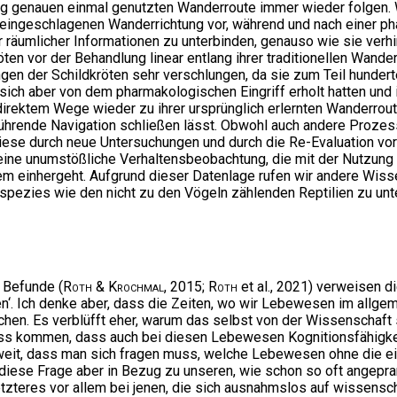
dig genauen einmal genutzten Wanderroute immer wieder folgen.
eingeschlagenen Wanderrichtung vor, während und nach einer p
r räumlicher Informationen zu unterbinden, genauso wie sie verh
ten vor der Behandlung linear entlang ihrer traditionellen Wande
n der Schildkröten sehr verschlungen, da sie zum Teil hundert
ich aber von dem pharmakologischen Eingriff erholt hatten und 
 direktem Wege wieder zu ihrer ursprünglich erlernten Wanderrou
führende Navigation schließen lässt. Obwohl auch andere Prozess
diese durch neue Untersuchungen und durch die Re-Evaluation vo
 eine unumstößliche Verhaltensbeobachtung, die mit der Nutzung 
tem einhergeht. Aufgrund dieser Datenlage rufen wir andere Wis
lspezies wie den nicht zu den Vögeln zählenden Reptilien zu unt
n Befunde (
Roth & Krochmal
, 2015;
Roth
et al., 2021) verweisen d
en‘. Ich denke aber, dass die Zeiten, wo wir Lebewesen im allgem
echen. Es verblüfft eher, warum das selbst von der Wissenschaft
s kommen, dass auch bei diesen Lebewesen Kognitionsfähigkeit
n so weit, dass man sich fragen muss, welche Lebewesen ohne die
s diese Frage aber in Bezug zu unseren, wie schon so oft angep
teres vor allem bei jenen, die sich ausnahmslos auf wissenscha