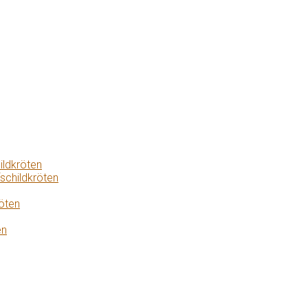
ildkröten
schildkröten
öten
en