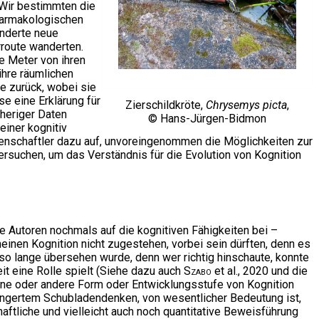
 Wir bestimmten die
harmakologischen
inderte neue
rroute wanderten.
e Meter von ihren
ihre räumlichen
te zurück, wobei sie
e eine Erklärung für
Zierschildkröte,
Chrysemys picta
,
rheriger Daten
© Hans-Jürgen-Bidmon
einer kognitiv
senschaftler dazu auf, unvoreingenommen die Möglichkeiten zur
ersuchen, um das Verständnis für die Evolution von Kognition
ie Autoren nochmals auf die kognitiven Fähigkeiten bei –
einen Kognition nicht zugestehen, vorbei sein dürften, denn es
 so lange übersehen wurde, denn wer richtig hinschaute, konnte
 eine Rolle spielt (Siehe dazu auch
Szabo
et al., 2020 und die
 eine oder andere Form oder Entwicklungsstufe von Kognition
rangertem Schubladendenken, von wesentlicher Bedeutung ist,
ftliche und vielleicht auch noch quantitative Beweisführung