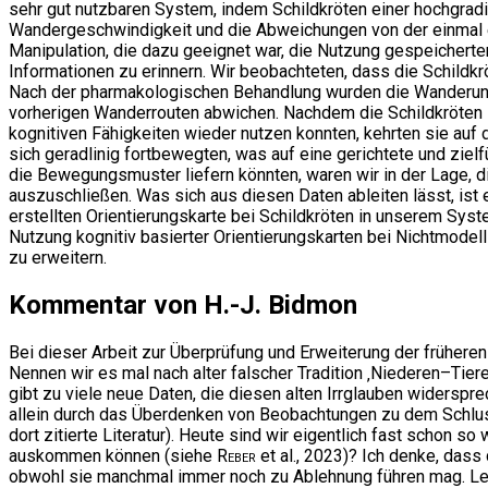
sehr gut nutzbaren System, indem Schildkröten einer hochgra
Wandergeschwindigkeit und die Abweichungen von der einmal 
Manipulation, die dazu geeignet war, die Nutzung gespeicherte
Informationen zu erinnern. Wir beobachteten, dass die Schildkrö
Nach der pharmakologischen Behandlung wurden die Wanderunge
vorherigen Wanderrouten abwichen. Nachdem die Schildkröten s
kognitiven Fähigkeiten wieder nutzen konnten, kehrten sie auf
sich geradlinig fortbewegten, was auf eine gerichtete und ziel
die Bewegungsmuster liefern könnten, waren wir in der Lage, 
auszuschließen. Was sich aus diesen Daten ableiten lässt, ist
erstellten Orientierungskarte bei Schildkröten in unserem Sys
Nutzung kognitiv basierter Orientierungskarten bei Nichtmodel
zu erweitern.
Kommentar von H.-J. Bidmon
Bei dieser Arbeit zur Überprüfung und Erweiterung der frühere
Nennen wir es mal nach alter falscher Tradition ‚Niederen–Tier
gibt zu viele neue Daten, die diesen alten Irrglauben widerspr
allein durch das Überdenken von Beobachtungen zu dem Schlus
dort zitierte Literatur). Heute sind wir eigentlich fast scho
auskommen können (siehe
Reber
et al., 2023)? Ich denke, das
obwohl sie manchmal immer noch zu Ablehnung führen mag. Letz