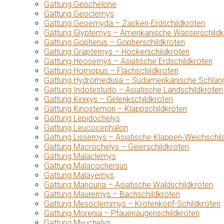
Gattung Geochelone
Gattung Geoclemys
Gattung Geoemyda – Zacken-Erdschildkröten
Gattung Glyptemys – Amerikanische Wasserschildk
Gattung Gopherus – Gopherschildkröten
Gattung Graptemys – Höckerschildkröten
Gattung Heosemys – Asiatische Erdschildkröten
Gattung Homopus – Flachschildkröten
Gattung Hydromedusa – Südamerikanische Schlang
Gattung Indotestudo – Asiatische Landschildkröten
Gattung Kinixys – Gelenkschildkröten
Gattung Kinosternon – Klappschildkröten
Gattung Lepidochelys
Gattung Leucocephalon
Gattung Lissemys – Asiatische Klappen-Weichschil
Gattung Macrochelys – Geierschildkröten
Gattung Malaclemys
Gattung Malacochersus
Gattung Malayemys
Gattung Manouria – Asiatische Waldschildkröten
Gattung Mauremys – Bachschildkröten
Gattung Mesoclemmys – Krötenkopf-Schildkröten
Gattung Morenia – Pfauenaugenschildkröten
Gattung Myuchelys