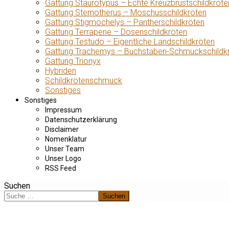
Gattung Staurotypus – Echte Kreuzbrustschildkröte
Gattung Sternotherus – Moschusschildkröten
Gattung Stigmochelys – Pantherschildkröten
Gattung Terrapene – Dosenschildkröten
Gattung Testudo – Eigentliche Landschildkröten
Gattung Trachemys – Buchstaben-Schmuckschildk
Gattung Trionyx
Hybriden
Schildkrötenschmuck
Sonstiges
Sonstiges
Impressum
Datenschutzerklärung
Disclaimer
Nomenklatur
Unser Team
Unser Logo
RSS Feed
Suchen
Suchen