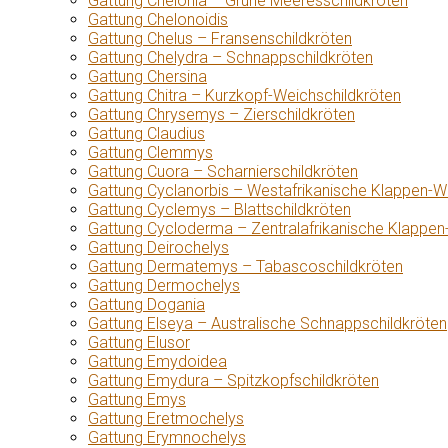
Gattung Chelonia – Grüne Meeresschildkröten
Gattung Chelonoidis
Gattung Chelus – Fransenschildkröten
Gattung Chelydra – Schnappschildkröten
Gattung Chersina
Gattung Chitra – Kurzkopf-Weichschildkröten
Gattung Chrysemys – Zierschildkröten
Gattung Claudius
Gattung Clemmys
Gattung Cuora – Scharnierschildkröten
Gattung Cyclanorbis – Westafrikanische Klappen-W
Gattung Cyclemys – Blattschildkröten
Gattung Cycloderma – Zentralafrikanische Klappen
Gattung Deirochelys
Gattung Dermatemys – Tabascoschildkröten
Gattung Dermochelys
Gattung Dogania
Gattung Elseya – Australische Schnappschildkröten
Gattung Elusor
Gattung Emydoidea
Gattung Emydura – Spitzkopfschildkröten
Gattung Emys
Gattung Eretmochelys
Gattung Erymnochelys