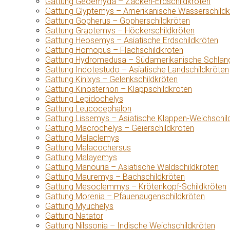
Gattung Geoemyda – Zacken-Erdschildkröten
Gattung Glyptemys – Amerikanische Wasserschildk
Gattung Gopherus – Gopherschildkröten
Gattung Graptemys – Höckerschildkröten
Gattung Heosemys – Asiatische Erdschildkröten
Gattung Homopus – Flachschildkröten
Gattung Hydromedusa – Südamerikanische Schlang
Gattung Indotestudo – Asiatische Landschildkröten
Gattung Kinixys – Gelenkschildkröten
Gattung Kinosternon – Klappschildkröten
Gattung Lepidochelys
Gattung Leucocephalon
Gattung Lissemys – Asiatische Klappen-Weichschil
Gattung Macrochelys – Geierschildkröten
Gattung Malaclemys
Gattung Malacochersus
Gattung Malayemys
Gattung Manouria – Asiatische Waldschildkröten
Gattung Mauremys – Bachschildkröten
Gattung Mesoclemmys – Krötenkopf-Schildkröten
Gattung Morenia – Pfauenaugenschildkröten
Gattung Myuchelys
Gattung Natator
Gattung Nilssonia – Indische Weichschildkröten