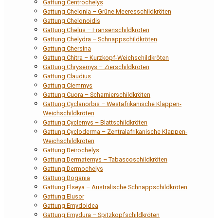
Gattung Centrochelys
Gattung Chelonia – Grüne Meeresschildkröten
Gattung Chelonoidis
Gattung Chelus – Fransenschildkröten
Gattung Chelydra – Schnappschildkröten
Gattung Chersina
Gattung Chitra – Kurzkopf-Weichschildkröten
Gattung Chrysemys – Zierschildkröten
Gattung Claudius
Gattung Clemmys
Gattung Cuora – Scharnierschildkröten
Gattung Cyclanorbis – Westafrikanische Klappen-
Weichschildkröten
Gattung Cyclemys – Blattschildkröten
Gattung Cycloderma – Zentralafrikanische Klappen-
Weichschildkröten
Gattung Deirochelys
Gattung Dermatemys – Tabascoschildkröten
Gattung Dermochelys
Gattung Dogania
Gattung Elseya – Australische Schnappschildkröten
Gattung Elusor
Gattung Emydoidea
Gattung Emydura – Spitzkopfschildkröten