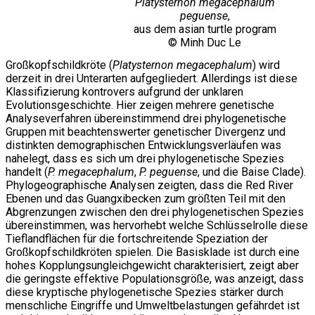
Platysternon megacephalum
peguense
,
aus dem asian turtle program
© Minh Duc Le
Großkopfschildkröte (
Platysternon megacephalum
) wird
derzeit in drei Unterarten aufgegliedert. Allerdings ist diese
Klassifizierung kontrovers aufgrund der unklaren
Evolutionsgeschichte. Hier zeigen mehrere genetische
Analyseverfahren übereinstimmend drei phylogenetische
Gruppen mit beachtenswerter genetischer Divergenz und
distinkten demographischen Entwicklungsverläufen was
nahelegt, dass es sich um drei phylogenetische Spezies
handelt (
P. megacephalum
,
P. peguense
, und die Baise Clade).
Phylogeographische Analysen zeigten, dass die Red River
Ebenen und das Guangxibecken zum größten Teil mit den
Abgrenzungen zwischen den drei phylogenetischen Spezies
übereinstimmen, was hervorhebt welche Schlüsselrolle diese
Tieflandflächen für die fortschreitende Speziation der
Großkopfschildkröten spielen. Die Basisklade ist durch eine
hohes Kopplungsungleichgewicht charakterisiert, zeigt aber
die geringste effektive Populationsgröße, was anzeigt, dass
diese kryptische phylogenetische Spezies stärker durch
menschliche Eingriffe und Umweltbelastungen gefährdet ist