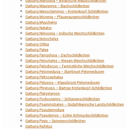
Gattung Manouria – Asiatische Waldschildkröten
Gattung Mauremys – Bachschildkröten
Gattung Mesoclemmys – Krötenkopf-Schildkröten
Gattung Morenia – Pfauenaugenschildkröten
Gattung Myuchelys
Gattung Natator
Gattung Nilssonia – Indische Weichschildkröten
Gattung Notochelys
Gattung Orlitia
Gattung Palea
Gattung Pangshura – Dachschildkröten
Gattung Pelochelys – Riesen-Weichschildkröten
Gattung Pelodiscus – Fernöstliche Weichschildkröten
Gattung Pelomedusa – Starrbrust-Pelomedusen
Gattung Peltocephalus
Gattung Pelusios – Klappbrust-Pelomedusen
Gattung Phrynops – Bärtige Krötenkopf-Schildkröten
Gattung Platysternon
Gattung Podocnemis – Schienenschildkröten
Gattung Psammobates – Südafrikanische Landschildkröten
Gattung Pseudemydura
Gattung Pseudemys – Echte Schmuckschildkröten
Gattung Pyxis – Spinnenschildkröten
Gattung Rafetus