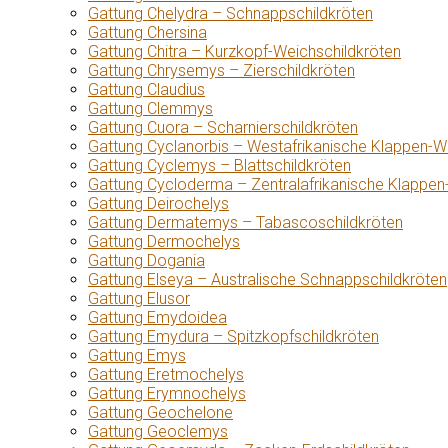
Gattung Chelydra – Schnappschildkröten
Gattung Chersina
Gattung Chitra – Kurzkopf-Weichschildkröten
Gattung Chrysemys – Zierschildkröten
Gattung Claudius
Gattung Clemmys
Gattung Cuora – Scharnierschildkröten
Gattung Cyclanorbis – Westafrikanische Klappen-W
Gattung Cyclemys – Blattschildkröten
Gattung Cycloderma – Zentralafrikanische Klappen
Gattung Deirochelys
Gattung Dermatemys – Tabascoschildkröten
Gattung Dermochelys
Gattung Dogania
Gattung Elseya – Australische Schnappschildkröten
Gattung Elusor
Gattung Emydoidea
Gattung Emydura – Spitzkopfschildkröten
Gattung Emys
Gattung Eretmochelys
Gattung Erymnochelys
Gattung Geochelone
Gattung Geoclemys