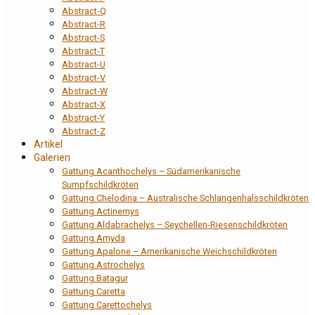
Abstract-Q
Abstract-R
Abstract-S
Abstract-T
Abstract-U
Abstract-V
Abstract-W
Abstract-X
Abstract-Y
Abstract-Z
Artikel
Galerien
Gattung Acanthochelys – Südamerikanische
Sumpfschildkröten
Gattung Chelodina – Australische Schlangenhalsschildkröten
Gattung Actinemys
Gattung Aldabrachelys – Seychellen-Riesenschildkröten
Gattung Amyda
Gattung Apalone – Amerikanische Weichschildkröten
Gattung Astrochelys
Gattung Batagur
Gattung Caretta
Gattung Carettochelys