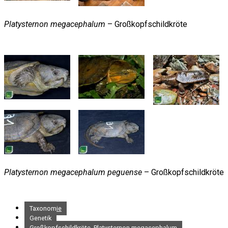
Platysternon megacephalum
– Großkopfschildkröte
Platysternon megacephalum peguense
– Großkopfschildkröte
Taxonomie
Genetik
Großkopfschildkröte, Platysternon megacephalum