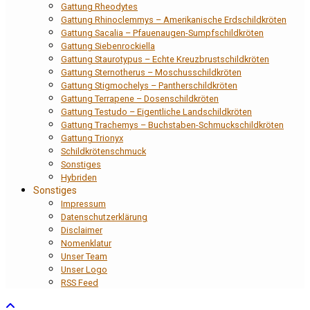
Gattung Rheodytes
Gattung Rhinoclemmys – Amerikanische Erdschildkröten
Gattung Sacalia – Pfauenaugen-Sumpfschildkröten
Gattung Siebenrockiella
Gattung Staurotypus – Echte Kreuzbrustschildkröten
Gattung Sternotherus – Moschusschildkröten
Gattung Stigmochelys – Pantherschildkröten
Gattung Terrapene – Dosenschildkröten
Gattung Testudo – Eigentliche Landschildkröten
Gattung Trachemys – Buchstaben-Schmuckschildkröten
Gattung Trionyx
Schildkrötenschmuck
Sonstiges
Hybriden
Sonstiges
Impressum
Datenschutzerklärung
Disclaimer
Nomenklatur
Unser Team
Unser Logo
RSS Feed