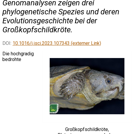
Genomanalysen zeigen drei
phylogenetische Spezies und deren
Evolutionsgeschichte bei der
Großkopfschildkröte.
DOI:
10.1016/j.isci.2023.107343 (externer Link)
Die hochgradig
bedrohte
Großkopfschildkröte,