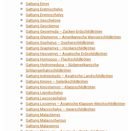
Gattung Emys
Gattung Eretmochelys
Gattung Erymnochelys
Gattung Geochelone
Gattung Geoclemys
Gattung Geoemyda – Zacken-Erdschildkröten
Gattung Glyptemys – Amerikanische Wasserschildkröten
Gattung Gopherus – Gopherschildkröten
Gattung Graptemys – Höckerschildkröten
Gattung Heosemys – Asiatische Erdschildkröten
Gattung Homopus – Flachschildkröten
Gattung Hydromedusa – Südamerikanische
Schlangenhalsschildkröten
Gattung Indotestudo – Asiatische Landschildkröten
Gattung Kinixys – Gelenkschildkröten
Gattung Kinosternon – Klappschildkröten
Gattung Lepidochelys
Gattung Leucocephalon
Gattung Lissemys – Asiatische Klappen-Weichschildkröten
Gattung Macrochelys – Geierschildkröten
Gattung Malaclemys
Gattung Malacochersus
Gattung Malayemys