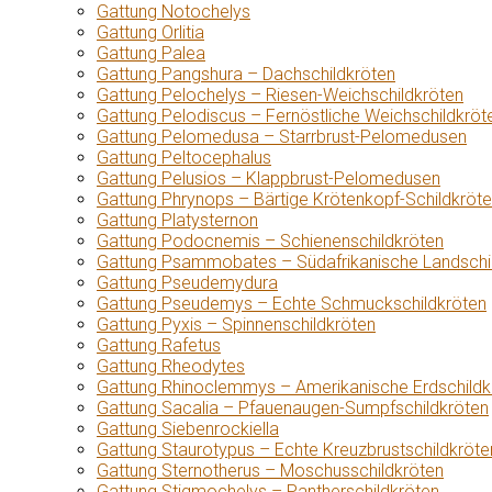
Gattung Notochelys
Gattung Orlitia
Gattung Palea
Gattung Pangshura – Dachschildkröten
Gattung Pelochelys – Riesen-Weichschildkröten
Gattung Pelodiscus – Fernöstliche Weichschildkröt
Gattung Pelomedusa – Starrbrust-Pelomedusen
Gattung Peltocephalus
Gattung Pelusios – Klappbrust-Pelomedusen
Gattung Phrynops – Bärtige Krötenkopf-Schildkröt
Gattung Platysternon
Gattung Podocnemis – Schienenschildkröten
Gattung Psammobates – Südafrikanische Landschi
Gattung Pseudemydura
Gattung Pseudemys – Echte Schmuckschildkröten
Gattung Pyxis – Spinnenschildkröten
Gattung Rafetus
Gattung Rheodytes
Gattung Rhinoclemmys – Amerikanische Erdschildk
Gattung Sacalia – Pfauenaugen-Sumpfschildkröten
Gattung Siebenrockiella
Gattung Staurotypus – Echte Kreuzbrustschildkröte
Gattung Sternotherus – Moschusschildkröten
Gattung Stigmochelys – Pantherschildkröten